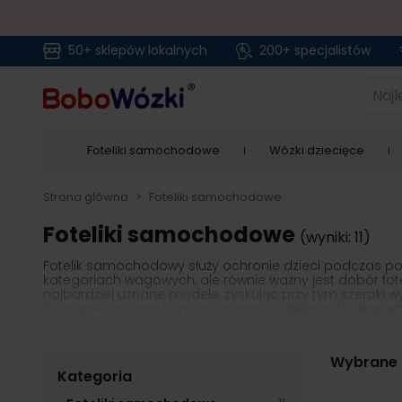
50+ sklepów lokalnych
200+ specjalistów
Przejdź do treści
Najlep
Foteliki samochodowe
Wózki dziecięce
Strona główna
>
Foteliki samochodowe
Foteliki samochodowe
(wyniki: 11)
Fotelik samochodowy służy ochronie dzieci podczas 
kategoriach wagowych, ale równie ważny jest dobór fot
najbardziej uznane modele, zyskując przy tym szeroki w
Co więcej, możesz liczyć na pomoc najlepszych ekspe
stacjonarnych BoboWózki znajdziesz wyszkolonych i do
montażu zakupionego sprzętu.
Wybrane f
Kategoria