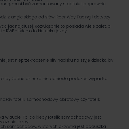
ronną, musi być zamontowany stabilnie i poprawnie.
odzi z angielskiego od słów: Rear Way Facing i dotyczy
ć jak najdłużej. Rozwiązanie to posiada wiele zalet, a
 - RWF - tyłem do kierunku jazdy.
nie jest
nieprzekroczenie siły nacisku na szyję dziecka
, by
t to, by żadne dziecko nie odniosło podczas wypadku
Każdy fotelik samochodowy obrotowy czy fotelik
ka w aucie
. To, do kiedy fotelik samochodowy jest
 czasie jazdy.
 tych samochodów, w których aktywna jest poduszka