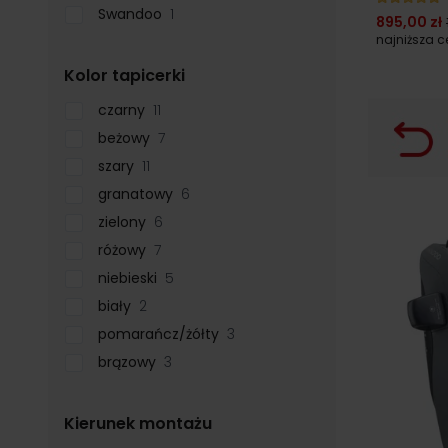
Swandoo
1
895,00 zł
najniższa 
filter
Kolor tapicerki
czarny
11
beżowy
7
szary
11
granatowy
6
zielony
6
różowy
7
niebieski
5
biały
2
pomarańcz/żółty
3
brązowy
3
filter
Kierunek montażu