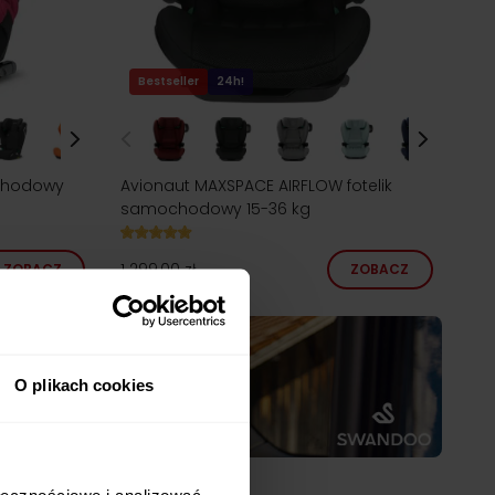
Bestseller
24h!
ochodowy
Avionaut MAXSPACE AIRFLOW fotelik
samochodowy 15-36 kg
1 299,00 zł
ZOBACZ
ZOBACZ
O plikach cookies
ołecznościowe i analizować