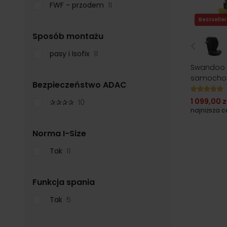
FWF - przodem
11
Bestseller
filter
Sposób montażu
pasy i Isofix
11
Swandoo CH
samochod
filter
Bezpieczeństwo ADAC
1 099,00 z
✰✰✰✰
10
najniższa 
filter
Norma I-Size
Tak
11
filter
Funkcja spania
Tak
5