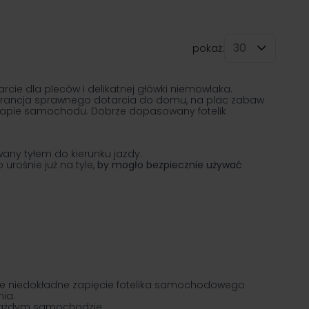
pokaż:
na stronę
ie dla pleców i delikatnej główki niemowlaka.
rancja sprawnego dotarcia do domu, na plac zabaw
anapie samochodu. Dobrze dopasowany fotelik
any tyłem do kierunku jazdy.
urośnie już na tyle,
by mogło bezpiecznie używać
żde niedokładne zapięcie fotelika samochodowego
ia.
 każdym samochodzie.