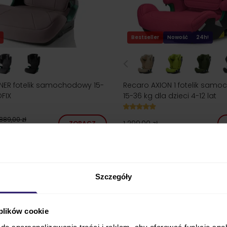
Bestseller
Nowość
24h!
LINER fotelik samochodowy 15-
Recaro AXION 1 fotelik sam
OFIX
15-36 kg dla dzieci 4-12 lat
889,00 zł
1 299,00 zł
ZOBACZ
cena
457,00 zł
Szczegóły
 plików cookie
do spersonalizowania treści i reklam, aby oferować funkcje sp