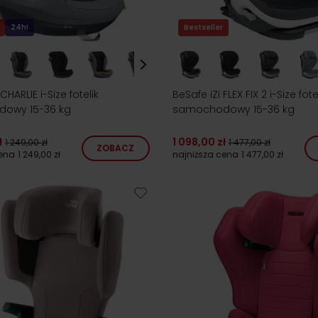
24h!
Bestseller
ARLIE i-Size fotelik
BeSafe iZi FLEX FIX 2 i-Size fote
owy 15-36 kg
samochodowy 15-36 kg
ł
1 098,00 zł
1 249,00 zł
1 477,00 zł
ZOBACZ
cena
1 249,00 zł
najniższa cena
1 477,00 zł