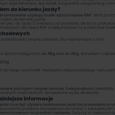
ym wyprofilowaniu. Aby fotelik mógł pełnić swoją funkcję och
dem do kierunku jazdy?
zainteresowanie uzyskują foteliki samochodowe RWF
. Skrót poch
tyłem do kierunku jazdy.
e tylko do około 12 miesięcy od urodzenia, ale by to praktykowa
chodowych dla dzieci RWF
znajdą Państwo na podstronie foteliki
mochodowych
e posiada testy bezpieczeństwa. Oto najważniejsze z nich.
są w dwóch kategoriach:
do 18kg oraz do 25kg
. Warunkiem zalicze
.
122 kg
.
 do niego swój fotelik. Nadrzędną ideą szwedzkiego testu jes
niane pod kątem bezpieczeństwa, funkcjonalności i komfortu.
lowanych crash testach. Sprawdzane są też akcesoria.
żniejsze informacje
iecka musi być używany każdorazowo podczas przewożenia smy
a pociecha powinna obowiązkowo korzystać z zabezpieczeń w
m zamontowanym na przednim siedzeniu
. Dotyczy to zwłaszcza