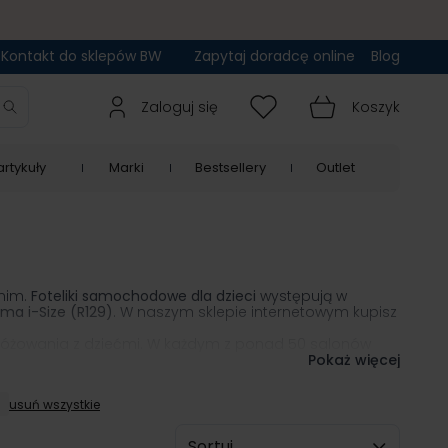
Kontakt do sklepów BW
Zapytaj doradcę online
Blog
Zaloguj się
Koszyk
rtykuły
Marki
Bestsellery
Outlet
nim.
Foteliki samochodowe dla dzieci
występują w
ma i-Size
(R129)
. W naszym sklepie internetowym kupisz
różowania z dziećmi. W każdym z ponad 50 salonów
l do auta i budowy dziecka, a następnie pomogą w
Pokaż więcej
usuń wszystkie
Sortuj wg