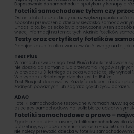
Dopasowanie do samochodu
– spotykamy kanapy o różn
Foteliki samochodowe tyłem czy przo
Ostanie lata to czas kiedy
coraz większą popularność i 
sposobu przewożenia dzieci w siedzisko zamocowanym 
Chodzi o to, by dziecko było przewożone w ten sposób ni
więcej informacji na temat tych właśnie
fotelików samo
Testy oraz certyfikaty fotelików sa
Planując zakup fotelika, warto zwrócić uwagę na to, jaki
Test Plus
W ramach szwedzkiego
Test Plus
'a foteliki testowane 
nie doszło do złamania lub przerwania kręgów szyjnych
W przypadku
3-letniego
dziecka wartość tej siły wynosi
W przypadku
6-letniego
dziecka jest to
164 kg
.
Test Plus
jest dobrowolny. Każdy producent może zgłosić
żadnych poważnych lub zagrażających życiu obrażeń.
ADAC
Foteliki samochodowe testowane
w ramach ADAC są oce
dziecięcy samochodowy na Isofix bierze udział w symu
Foteliki samochodowe a prawo – najwa
Zgodnie z polskim prawem,
fotelik samochodowy dla dz
potrzebny, wyznacza kryterium wzrostu –
do 150 cm
Twoj
Nie należy przewozić dziecka w foteliku samochodowy