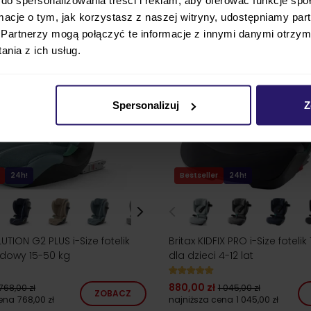
ormacje o tym, jak korzystasz z naszej witryny, udostępniamy p
Partnerzy mogą połączyć te informacje z innymi danymi otrzym
nia z ich usług.
Spersonalizuj
Z
24h!
Bestseller
24h!
TION G2 PLUS i-Size fotelik
Britax KIDFIX PRO i-Size fotelik
owy 15-50 kg
dla dzieci 4-12 lat
880,00 zł
768,00 zł
1 045,00 zł
ZOBACZ
cena
768,00 zł
najniższa cena
1 045,00 zł