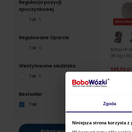
Regulacja pozycji
filter
spoczynkowej
Tak
11
Bestseller
filter
Regulowane Oparcie
Tak
10
Britax HI-
36 kg z IS
filter
Wentylowane siedzisko
599,00 zł
najniższa 
Tak
6
filter
Bestseller
Zgoda
Tak
Niniejsza strona korzysta z
Pokaż wyniki
Wykorzystujemy pliki cookie 