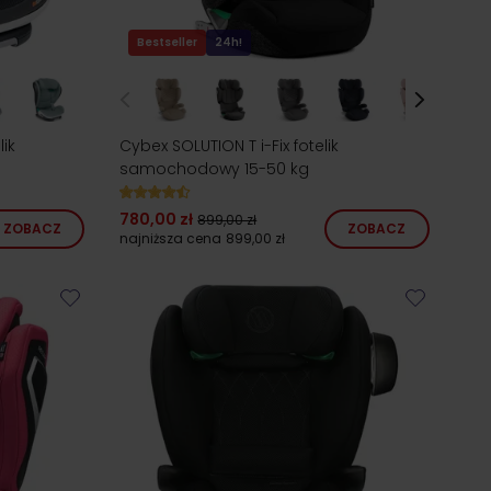
Bestseller
24h!
lik
Cybex SOLUTION T i-Fix fotelik
samochodowy 15-50 kg
780,00 zł
899,00 zł
ZOBACZ
ZOBACZ
najniższa cena
899,00 zł