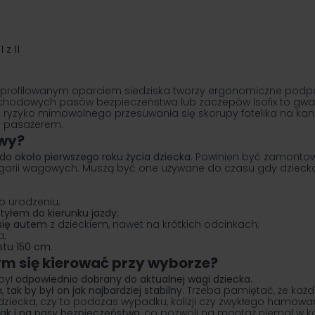
11
z
11
rofilowanym oparciem siedziska tworzy ergonomiczne podparc
hodowych pasów bezpieczeństwa lub zaczepów Isofix to gwa
e ryzyko mimowolnego przesuwania się skorupy fotelika na k
m pasażerem.
owy?
do około pierwszego roku życia dziecka
. Powinien być zamontow
egorii wagowych. Muszą być one używane do czasu gdy dziecko 
po urodzeniu;
yłem do kierunku jazdy
;
się autem
z dzieckiem, nawet na krótkich odcinkach;
a;
ostu 150 cm
.
m się kierować przy wyborze?
był
odpowiednio dobrany do aktualnej wagi dziecka
.
a,
tak by był on jak najbardziej stabilny
. Trzeba pamiętać, że ka
dziecka, czy to podczas wypadku, kolizji czy zwykłego hamowan
jak i na pasy bezpieczeństwa
, co pozwoli na montaż niemal w