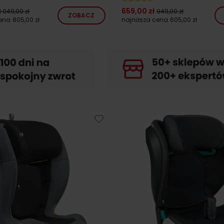
659,00 zł
1 049,00 zł
949,00 zł
ZOBACZ
cena
805,00 zł
najniższa cena
605,00 zł