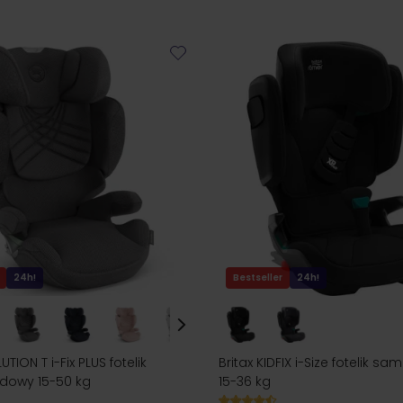
24h!
Bestseller
24h!
TION T i-Fix PLUS fotelik
Britax KIDFIX i-Size fotelik 
owy 15-50 kg
15-36 kg