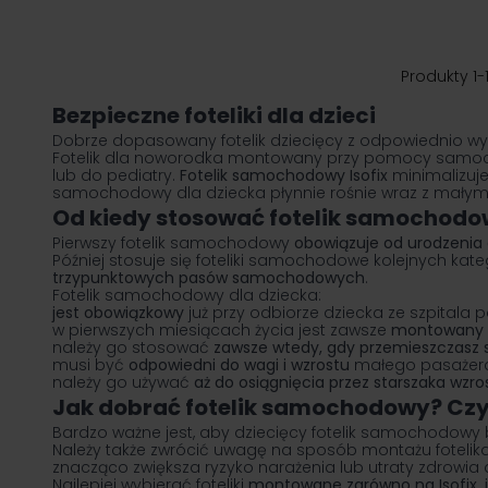
Produkty
1
-
Bezpieczne foteliki dla dzieci
Dobrze dopasowany
fotelik dziecięcy
z odpowiednio wyp
Fotelik dla noworodka montowany przy pomocy samoc
lub do pediatry.
Fotelik samochodowy Isofix
minimalizuj
samochodowy dla dziecka płynnie rośnie wraz z mały
Od kiedy stosować fotelik samochod
Pierwszy fotelik samochodowy
obowiązuje od urodzenia 
Później stosuje się foteliki samochodowe kolejnych kat
trzypunktowych pasów samochodowych
.
Fotelik samochodowy dla dziecka:
jest obowiązkowy
już przy odbiorze dziecka ze szpitala 
w pierwszych miesiącach życia jest zawsze
montowany t
należy go stosować
zawsze wtedy, gdy przemieszczasz 
musi być
odpowiedni do wagi i wzrostu
małego pasażer
należy go używać
aż do osiągnięcia przez starszaka wzr
Jak dobrać fotelik samochodowy? Czy
Bardzo ważne jest, aby dziecięcy fotelik samochodowy 
Należy także zwrócić uwagę na sposób montażu fotelik
znacząco zwiększa ryzyko narażenia lub utraty zdrowia 
Najlepiej wybierać foteliki
montowane zarówno na Isofix, 