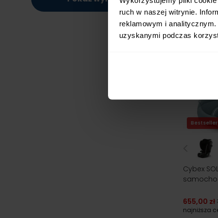
ruch w naszej witrynie. Inf
reklamowym i analitycznym. 
uzyskanymi podczas korzysta
Bestseller
Cybex SOLU
samochod
655,00 zł
najniższa 