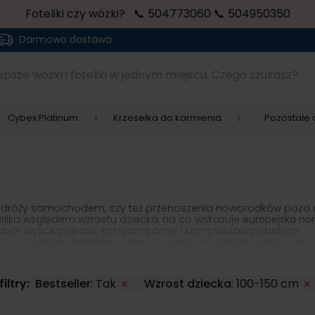
Foteliki czy wózki? 📞 504773060 📞 504950350
Darmowa dostawa
sze wózki i foteliki w jednym miejscu. Czego szukasz?
Cybex Platinum
Krzesełka do karmienia
Pozostałe a
podróży samochodem, czy też przenoszenia noworodków poza 
elika względem wzrostu dziecka, na co wskazuje
europejska
nor
ybór, wysoką jakość, korzystną cenę i kompleksową obsługę.
rtów w zakresie fotelików samochodowych i bezpiecznego pod
świadczonych specjalistów od fotelików, którzy dobiorą mode
iltry:
Bestseller
:
Tak
Wzrost dziecka
:
100-150 cm