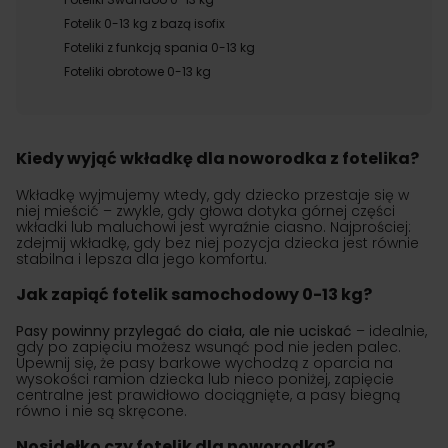
Fotelik 0-13 kg z bazą isofix
Foteliki z funkcją spania 0-13 kg
Foteliki obrotowe 0-13 kg
Kiedy wyjąć wkładkę dla noworodka z fotelika?
Wkładkę wyjmujemy wtedy, gdy dziecko przestaje się w
niej mieścić – zwykle, gdy głowa dotyka górnej części
wkładki lub maluchowi jest wyraźnie ciasno. Najprościej:
zdejmij wkładkę, gdy bez niej pozycja dziecka jest równie
stabilna i lepsza dla jego komfortu.
Jak zapiąć fotelik samochodowy 0-13 kg?
Pasy powinny przylegać do ciała, ale nie uciskać
– idealnie,
gdy po zapięciu możesz wsunąć pod nie jeden palec.
Upewnij się, że pasy barkowe wychodzą z oparcia na
wysokości ramion dziecka lub nieco poniżej, zapięcie
centralne jest prawidłowo dociągnięte, a pasy biegną
równo i nie są skręcone.
Nosidełko czy fotelik dla noworodka?