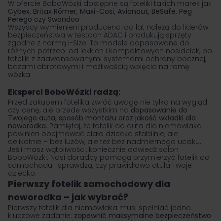
W ofercie BoboWózki dostępne są foteliki takich marek jak
Cybex
,
Britax Römer
,
Maxi-Cosi
,
Avionaut
,
BeSafe
,
Peg
Perego
czy
Swandoo
.
Wszyscy wymienieni producenci od lat należą do liderów
bezpieczeństwa w testach ADAC i produkują sprzęty
zgodne z normą i-Size. To modele dopasowane do
różnych potrzeb: od lekkich i kompaktowych nosidełek, po
foteliki z zaawansowanymi systemami ochrony bocznej,
bazami obrotowymi i możliwością wpięcia na ramę
wózka.
Eksperci BoboWózki radzą:
Przed zakupem fotelika zwróć uwagę nie tylko na wygląd
czy cenę, ale przede wszystkim na
dopasowanie do
Twojego auta, sposób montażu oraz jakość wkładki dla
noworodka
. Pamiętaj, że fotelik do auta dla niemowlaka
powinien obejmować ciało dziecka stabilnie, ale
delikatnie – bez luzów, ale też bez nadmiernego ucisku.
Jeśli masz wątpliwości, koniecznie odwiedź salon
BoboWózki. Nasi doradcy pomogą przymierzyć
fotelik do
samochodu
i sprawdzą, czy prawidłowo otula Twoje
dziecko.
Pierwszy fotelik samochodowy dla
noworodka – jak wybrać?
Pierwszy fotelik dla niemowlaka musi spełniać jedno
kluczowe zadanie:
zapewnić maksymalne bezpieczeństwo