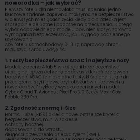
noworodka – jak wybrać?
Pierwszy fotelik dla niemowlaka musi spełniać jedno
kluczowe zadanie:
zapewnić maksymalne bezpieczeństwo
w pierwszych miesiącach życia
, kiedy ciało dziecka jest
szczególnie delikatne i podatne na przeciążenia. Dlatego
wybór odpowiedniego modelu powinien łączyć zarówno
wymagania bezpieczeństwa, jak i wygodę codziennego
użytkowania.
Aby fotelik samochodowy 0-13 kg naprawdę chronił
maluszka, zwróć uwagę na:
1. Testy bezpieczeństwa ADAC i najwyższe noty
Modele z oceną
4 lub 5
w kategorii bezpieczeństwa
oferują najlepszą ochronę podczas zderzeń czołowych i
bocznych. ADAC to niezależne testy, które analizują m.in.
przeciążenie szyi i głowy, czyli obszarów kluczowych u
noworodków. Przykłady wysoko ocenianych modeli:
Cybex Cloud T
,
Avionaut Pixel Pro 2.0 C
, czy
Maxi-Cosi
Pebble 360 Pro
.
2. Zgodność z normą i-Size
Norma i-Size (R129)
określa nowe, ostrzejsze kryteria
bezpieczeństwa, m.in. w zakresie:
ochrony bocznej,
dopasowania do wzrostu,
długości przewożenia dziecka tyłem (RWF).
Jeśli widzisz oznaczenie i-Size, masz pewność, że fotelik