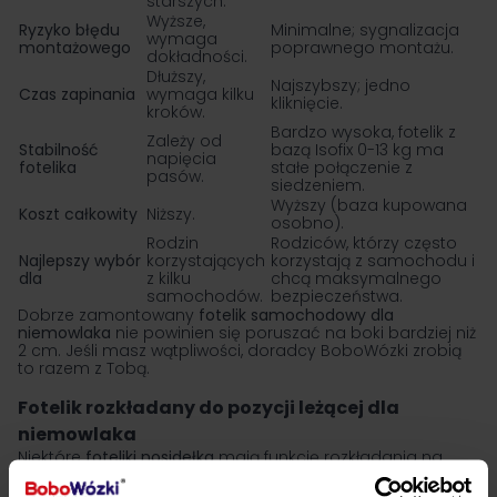
starszych.
Wyższe,
Ryzyko błędu
Minimalne; sygnalizacja
wymaga
montażowego
poprawnego montażu.
dokładności.
Dłuższy,
Najszybszy; jedno
Czas zapinania
wymaga kilku
kliknięcie.
kroków.
Bardzo wysoka, fotelik z
Zależy od
Stabilność
bazą Isofix 0-13 kg ma
napięcia
fotelika
stałe połączenie z
pasów.
siedzeniem.
Wyższy (baza kupowana
Koszt całkowity
Niższy.
osobno).
Rodzin
Rodziców, którzy często
Najlepszy wybór
korzystających
korzystają z samochodu i
dla
z kilku
chcą maksymalnego
samochodów.
bezpieczeństwa.
Dobrze zamontowany
fotelik samochodowy dla
niemowlaka
nie powinien się poruszać na boki bardziej niż
2 cm. Jeśli masz wątpliwości, doradcy BoboWózki zrobią
to razem z Tobą.
Fotelik rozkładany do pozycji leżącej dla
niemowlaka
Niektóre
foteliki nosidełka
mają funkcję rozkładania na
niemal płaską pozycję poza samochodem. To
rozwiązanie, które: