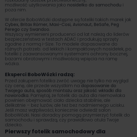
rozkładany daszek przeciwsłoneczny,
możliwość użytkowania jako
nosidełko do samochodu
i
poza nim.
W ofercie BoboWózki dostępne są foteliki takich marek jak
Cybex
,
Britax Römer
,
Maxi-Cosi
,
Avionaut
,
BeSafe
,
Peg
Perego
czy
Swandoo
.
Wszyscy wymienieni producenci od lat należą do liderów
bezpieczeństwa w testach ADAC i produkują sprzęty
zgodne z normą i-Size. To modele dopasowane do
różnych potrzeb: od lekkich i kompaktowych nosidełek, po
foteliki z zaawansowanymi systemami ochrony bocznej,
bazami obrotowymi i możliwością wpięcia na ramę
wózka.
Eksperci BoboWózki radzą:
Przed zakupem fotelika zwróć uwagę nie tylko na wygląd
czy cenę, ale przede wszystkim na
dopasowanie do
Twojego auta, sposób montażu oraz jakość wkładki dla
noworodka
. Pamiętaj, że fotelik do auta dla niemowlaka
powinien obejmować ciało dziecka stabilnie, ale
delikatnie – bez luzów, ale też bez nadmiernego ucisku.
Jeśli masz wątpliwości, koniecznie odwiedź salon
BoboWózki. Nasi doradcy pomogą przymierzyć
fotelik do
samochodu
i sprawdzą, czy prawidłowo otula Twoje
dziecko.
Pierwszy fotelik samochodowy dla