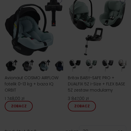
Avionaut COSMO AIRFLOW
Britax BABY-SAFE PRO +
fotelik 0-13 kg + baza IQ
DUALFIX 5Z i-Size + FLEX BASE
ORBIT
5Z zestaw modularny
1 748,00 zł
3 847,00 zł
ZOBACZ
ZOBACZ