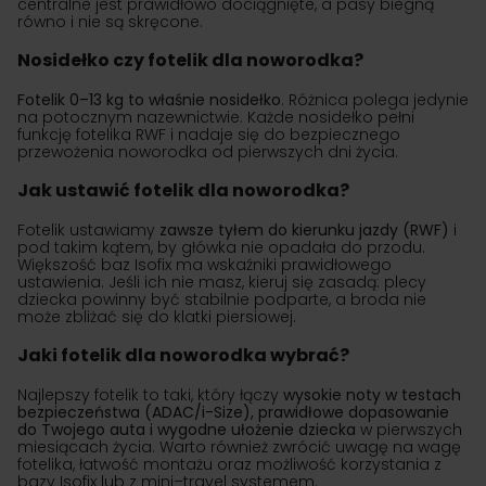
centralne jest prawidłowo dociągnięte, a pasy biegną
równo i nie są skręcone.
Nosidełko czy fotelik dla noworodka?
Fotelik 0–13 kg to właśnie nosidełko
. Różnica polega jedynie
na potocznym nazewnictwie. Każde nosidełko pełni
funkcję fotelika RWF i nadaje się do bezpiecznego
przewożenia noworodka od pierwszych dni życia.
Jak ustawić fotelik dla noworodka?
Fotelik ustawiamy
zawsze tyłem do kierunku jazdy (RWF)
i
pod takim kątem, by główka nie opadała do przodu.
Większość baz Isofix ma wskaźniki prawidłowego
ustawienia. Jeśli ich nie masz, kieruj się zasadą: plecy
dziecka powinny być stabilnie podparte, a broda nie
może zbliżać się do klatki piersiowej.
Jaki fotelik dla noworodka wybrać?
Najlepszy fotelik to taki, który łączy
wysokie noty w testach
bezpieczeństwa (ADAC/i-Size), prawidłowe dopasowanie
do Twojego auta i wygodne ułożenie dziecka
w pierwszych
miesiącach życia. Warto również zwrócić uwagę na wagę
fotelika, łatwość montażu oraz możliwość korzystania z
bazy Isofix lub z mini–travel systemem.