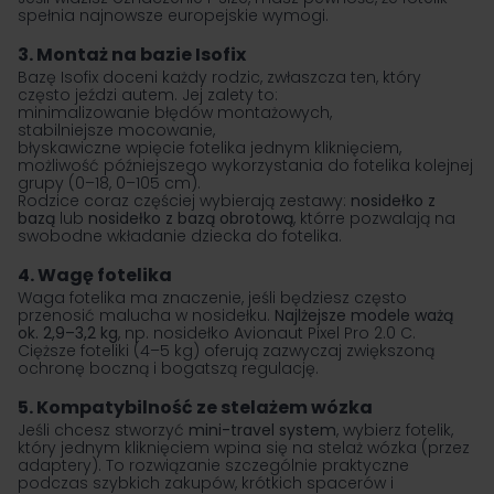
spełnia najnowsze europejskie wymogi.
3. Montaż na bazie Isofix
Bazę Isofix
doceni każdy rodzic, zwłaszcza ten, który
często jeździ autem. Jej zalety to:
minimalizowanie błędów montażowych,
stabilniejsze mocowanie,
błyskawiczne wpięcie fotelika jednym kliknięciem,
możliwość późniejszego wykorzystania do fotelika kolejnej
grupy (0–18, 0–105 cm).
Rodzice coraz częściej wybierają zestawy:
nosidełko z
bazą
lub
nosidełko z bazą obrotową
, którre pozwalają na
swobodne wkładanie dziecka do fotelika.
4. Wagę fotelika
Waga fotelika ma znaczenie, jeśli będziesz często
przenosić malucha w nosidełku.
Najlżejsze modele ważą
ok. 2,9–3,2 kg
, np. nosidełko Avionaut Pixel Pro 2.0 C.
Cięższe foteliki (4–5 kg) oferują zazwyczaj zwiększoną
ochronę boczną i bogatszą regulację.
5. Kompatybilność ze stelażem wózka
Jeśli chcesz stworzyć
mini-travel system
, wybierz fotelik,
który jednym kliknięciem wpina się na stelaż wózka (przez
adaptery). To rozwiązanie szczególnie praktyczne
podczas szybkich zakupów, krótkich spacerów i