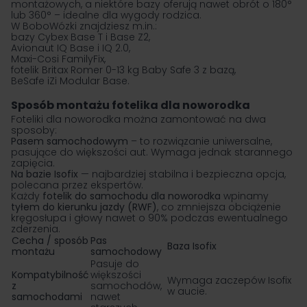
montażowych, a niektóre bazy oferują nawet obrót o 180°
lub 360° – idealne dla wygody rodzica.
W BoboWózki znajdziesz m.in.:
bazy Cybex Base T i Base Z2,
Avionaut IQ Base i IQ 2.0,
Maxi-Cosi FamilyFix,
fotelik Britax Romer 0-13 kg Baby Safe 3 z bazą,
BeSafe iZi Modular Base.
Sposób montażu fotelika dla noworodka
Foteliki dla noworodka można zamontować na dwa
sposoby:
Pasem samochodowym
– to rozwiązanie uniwersalne,
pasujące do większości aut. Wymaga jednak starannego
zapięcia.
Na bazie Isofix
— najbardziej stabilna i bezpieczna opcja,
polecana przez ekspertów.
Każdy
fotelik do samochodu dla noworodka
wpinamy
tyłem do kierunku jazdy (RWF)
, co zmniejsza obciążenie
kręgosłupa i głowy nawet o 90% podczas ewentualnego
zderzenia.
Cecha / sposób
Pas
Baza Isofix
montażu
samochodowy
Pasuje do
Kompatybilność
większości
Wymaga zaczepów Isofix
z
samochodów,
w aucie.
samochodami
nawet