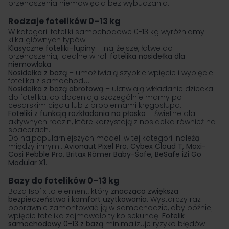
przenoszenia niemowlęcia bez wybudzania.
Rodzaje fotelików 0–13 kg
W kategorii foteliki samochodowe 0-13 kg wyróżniamy
kilka głównych typów:
Klasyczne foteliki–łupiny
– najlżejsze, łatwe do
przenoszenia, idealne w roli
fotelika nosidełka dla
niemowlaka
.
Nosidełka z bazą
– umożliwiają szybkie wpięcie i wypięcie
fotelika z samochodu.
Nosidełka z bazą obrotową
– ułatwiają wkładanie dziecka
do fotelika, co doceniają szczególnie mamy po
cesarskim cięciu lub z problemami kręgosłupa.
Foteliki z funkcją rozkładania na płasko
– świetne dla
aktywnych rodzin, które korzystają z nosidełka również na
spacerach.
Do najpopularniejszych modeli w tej kategorii należą
między innymi:
Avionaut Pixel Pro, Cybex Cloud T, Maxi-
Cosi Pebble Pro, Britax Römer Baby-Safe, BeSafe iZi Go
Modular X1
.
Bazy do fotelików 0–13 kg
Baza Isofix to element, który
znacząco zwiększa
bezpieczeństwo i komfort użytkowania
. Wystarczy raz
poprawnie zamontować ją w samochodzie, aby później
wpięcie fotelika zajmowało tylko sekundę.
Fotelik
samochodowy 0-13 z bazą
minimalizuje ryzyko błędów