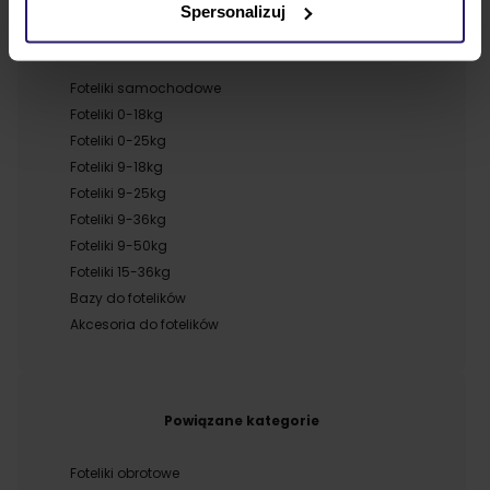
Spersonalizuj
Powiązane kategorie
Foteliki samochodowe
Foteliki 0-18kg
Foteliki 0-25kg
Foteliki 9-18kg
Foteliki 9-25kg
Foteliki 9-36kg
Foteliki 9-50kg
Foteliki 15-36kg
Bazy do fotelików
Akcesoria do fotelików
Powiązane kategorie
Foteliki obrotowe