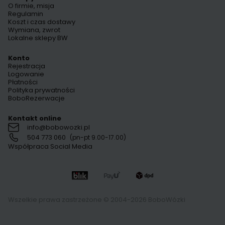
O firmie, misja
Regulamin
Koszt i czas dostawy
Wymiana, zwrot
Lokalne sklepy BW
Konto
Rejestracja
Logowanie
Płatności
Polityka prywatności
BoboRezerwacje
Kontakt online
info@bobowozki.pl
504 773 060
(pn-pt 9.00-17.00)
Współpraca Social Media
Wszelkie prawa zastrzeżone © 2004-2026 BoboWózki