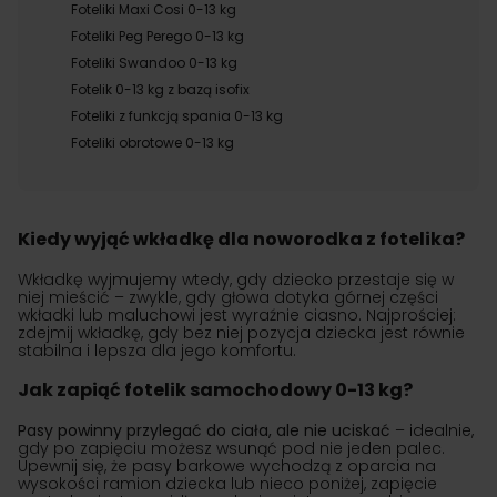
Foteliki Maxi Cosi 0-13 kg
Foteliki Peg Perego 0-13 kg
Foteliki Swandoo 0-13 kg
Fotelik 0-13 kg z bazą isofix
Foteliki z funkcją spania 0-13 kg
Foteliki obrotowe 0-13 kg
Kiedy wyjąć wkładkę dla noworodka z fotelika?
Wkładkę wyjmujemy wtedy, gdy dziecko przestaje się w
niej mieścić – zwykle, gdy głowa dotyka górnej części
wkładki lub maluchowi jest wyraźnie ciasno. Najprościej:
zdejmij wkładkę, gdy bez niej pozycja dziecka jest równie
stabilna i lepsza dla jego komfortu.
Jak zapiąć fotelik samochodowy 0-13 kg?
Pasy powinny przylegać do ciała, ale nie uciskać
– idealnie,
gdy po zapięciu możesz wsunąć pod nie jeden palec.
Upewnij się, że pasy barkowe wychodzą z oparcia na
wysokości ramion dziecka lub nieco poniżej, zapięcie