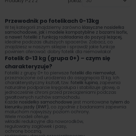
Produkty
1
-
2
z
2
pokaż:
na stronę
Przewodnik po fotelikach 0-13kg
W tej kategorii znajdziemy zarówno
klasyczne nosidełka
samochodowe, jak i modele kompatybilne z bazami Isofix,
a nawet
foteliki z funkcją rozkładania do pozycji leżącej
,
idealne podczas dłuższych spacerów. Zobacz, co
znajdziesz w naszym sklepie i sprawdź jakie funkcje
powinien oferować dobry fotelik dla niemowlaka!
Fotelik 0-13 kg (grupa 0+) – czym się
charakteryzuje?
Foteliki z grupy 0+ to pierwsze
foteliki dla niemowląt
,
przeznaczone od urodzenia do osiągnięcia 13 kg. Ich
charakterystyczny kształt, tzw.
fotelik łupina
, zapewnia
naturalne podparcie kręgosłupa i stabilizuje głowę, a
jednocześnie chroni przed przeciążeniami podczas
gwałtownych ruchów samochodu.
Każde
nosidełko samochodowe
jest montowane
tyłem do
kierunku jazdy (RWF)
, co zgodnie z badaniami zapewnia
maluchom najwyższy poziom ochrony.
Wiele modeli oferuje:
wkładki redukcyjne dla noworodków,
regulowany zagłówek i pasy,
ochronę boczną,