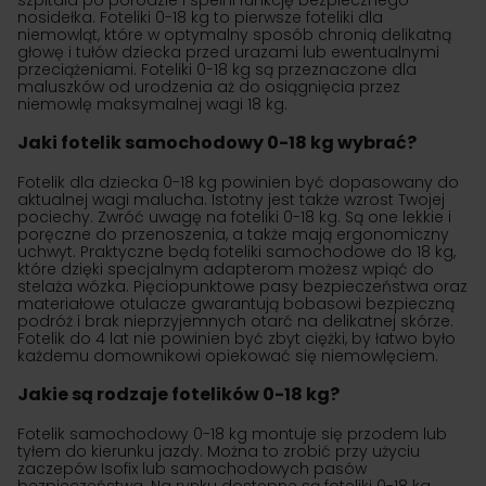
szpitala po porodzie i spełni funkcję bezpiecznego
nosidełka. Foteliki 0-18 kg to pierwsze foteliki dla
niemowląt, które w optymalny sposób chronią delikatną
głowę i tułów dziecka przed urazami lub ewentualnymi
przeciążeniami. Foteliki 0-18 kg są przeznaczone dla
maluszków od urodzenia aż do osiągnięcia przez
niemowlę maksymalnej wagi 18 kg.
Jaki fotelik samochodowy 0-18 kg wybrać?
Fotelik dla dziecka 0-18 kg powinien być dopasowany do
aktualnej wagi malucha. Istotny jest także wzrost Twojej
pociechy. Zwróć uwagę na foteliki 0-18 kg. Są one lekkie i
poręczne do przenoszenia, a także mają ergonomiczny
uchwyt. Praktyczne będą foteliki samochodowe do 18 kg,
które dzięki specjalnym adapterom możesz wpiąć do
stelaża wózka. Pięciopunktowe pasy bezpieczeństwa oraz
materiałowe otulacze gwarantują bobasowi bezpieczną
podróż i brak nieprzyjemnych otarć na delikatnej skórze.
Fotelik do 4 lat nie powinien być zbyt ciężki, by łatwo było
każdemu domownikowi opiekować się niemowlęciem.
Jakie są rodzaje fotelików 0-18 kg?
Fotelik samochodowy 0-18 kg montuje się przodem lub
tyłem do kierunku jazdy. Można to zrobić przy użyciu
zaczepów Isofix lub samochodowych pasów