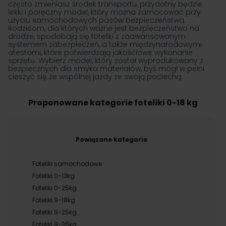
często zmieniasz środek transportu, przydatny będzie
lekki i poręczny model, który można zamocować przy
użyciu samochodowych pasów bezpieczeństwa.
Rodzicom, dla których ważne jest bezpieczeństwo na
drodze, spodobają się foteliki z zaawansowanym
systemem zabezpieczeń, a także międzynarodowymi
atestami, które potwierdzają jakościowe wykonanie
sprzętu. Wybierz model, który został wyprodukowany z
bezpiecznych dla smyka materiałów, byś mógł w pełni
cieszyć się ze wspólnej jazdy ze swoją pociechą.
Proponowane kategorie foteliki 0-18 kg
Powiązane kategorie
Foteliki samochodowe
Foteliki 0-13kg
Foteliki 0-25kg
Foteliki 9-18kg
Foteliki 9-25kg
Foteliki 9-36kg