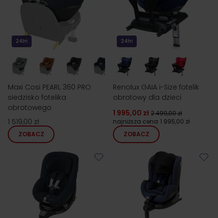
24h!
24h!
Maxi Cosi PEARL 360 PRO
Renolux GAIA i-Size fotelik
siedzisko fotelika
obrotowy dla dzieci
obrotowego
1 995,00 zł
2 499,00 zł
1 519,00 zł
najniższa cena
1 995,00 zł
ZOBACZ
ZOBACZ