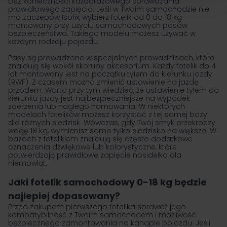
bez konieczności każdorazowego sprawdzania
prawidłowego zapięcia. Jeśli w Twoim samochodzie nie
ma zaczepów Isofix, wybierz fotelik od 0 do 18 kg
montowany przy użyciu samochodowych pasów
bezpieczeństwa. Takiego modelu możesz używać w
każdym rodzaju pojazdu.
Pasy są prowadzone w specjalnych prowadnicach, które
znajdują się wokół skorupy akcesorium. Każdy fotelik do 4
lat montowany jest na początku tyłem do kierunku jazdy
(RWF). Z czasem można zmienić ustawienie na jazdę
przodem. Warto przy tym wiedzieć, że ustawienie tyłem do
kierunku jazdy jest najbezpieczniejsze na wypadek
zderzenia lub nagłego hamowania. W niektórych
modelach fotelików możesz korzystać z tej samej bazy
dla różnych siedzisk. Wówczas, gdy Twój smyk przekroczy
wagę 18 kg, wymienisz samo tylko siedzisko na większe. W
bazach z fotelikiem znajdują się często dodatkowe
oznaczenia dźwiękowe lub kolorystyczne, które
potwierdzają prawidłowe zapięcie nosidełka dla
niemowląt.
Jaki fotelik samochodowy 0-18 kg będzie
najlepiej dopasowany?
Przed zakupem pierwszego fotelika sprawdź jego
kompatybilność z Twoim samochodem i możliwość
bezpiecznego zamontowania na kanapie pojazdu. Jeśli