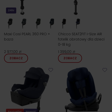
24h!
Maxi Cosi PEARL 360 PRO +
Chicco SEAT2FIT i-Size AIR
baza
fotelik obrotowy dla dzieci
0-18 kg
2 977,00 zł
1 399,00 zł
ZOBACZ
ZOBACZ
Bestseller
Nowość