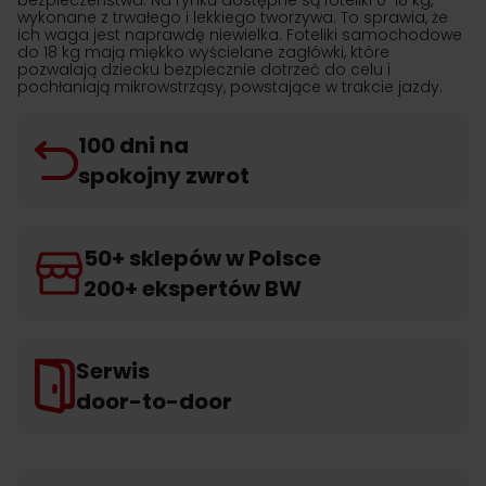
bezpieczeństwa. Na rynku dostępne są foteliki 0-18 kg,
wykonane z trwałego i lekkiego tworzywa. To sprawia, że
ich waga jest naprawdę niewielka. Foteliki samochodowe
do 18 kg mają miękko wyścielane zagłówki, które
pozwalają dziecku bezpiecznie dotrzeć do celu i
pochłaniają mikrowstrząsy, powstające w trakcie jazdy.
100 dni na
spokojny zwrot
50+ sklepów w Polsce
200+ ekspertów BW
Serwis
door-to-door