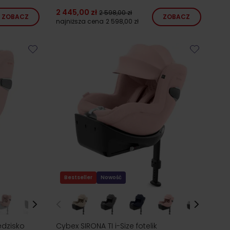
2 445,00 zł
2 598,00 zł
ZOBACZ
ZOBACZ
najniższa cena
2 598,00 zł
Bestseller
Nowość
edzisko
Cybex SIRONA TI i-Size fotelik