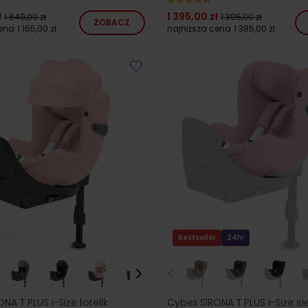
ł
1 395,00 zł
1 649,00 zł
1 395,00 zł
ZOBACZ
cena
1 165,00 zł
najniższa cena
1 385,00 zł
Bestseller
24h!
NA T PLUS i-Size fotelik
Cybex SIRONA T PLUS i-Size si