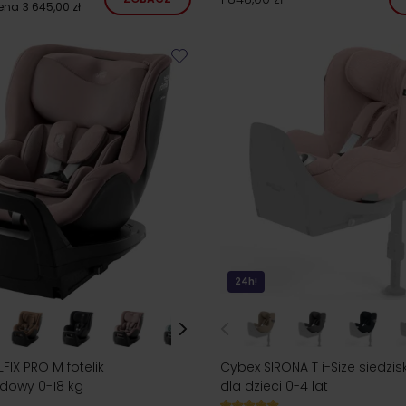
cena
3 645,00 zł
24h!
LFIX PRO M fotelik
Cybex SIRONA T i-Size siedzisk
owy 0-18 kg
dla dzieci 0-4 lat