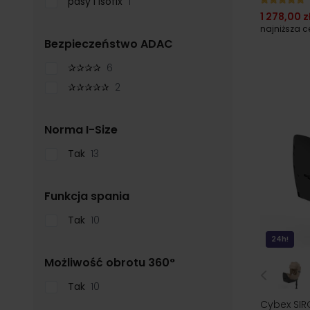
pasy i Isofix
1
1 278,00 z
najniższa 
filter
Bezpieczeństwo ADAC
✰✰✰✰
6
✰✰✰✰✰
2
filter
Norma I-Size
Tak
13
filter
Funkcja spania
Tak
10
24h!
filter
Możliwość obrotu 360°
Tak
10
Cybex SIRO