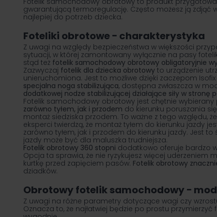
Fotelik samochodowy obrotowy to produkt przygotowany
gwarantującą termoregulację. Często możesz ją zdjąć w
najlepiej do potrzeb dziecka.
Foteliki obrotowe − charakterystyka
Z uwagi na względy bezpieczeństwa w większości prz
sytuacji, w której zamontowany wyłącznie na pasy fotel
stąd też
fotelik samochodowy obrotowy obligatoryjnie w
Zazwyczaj
fotelik dla dziecka obrotowy
to urządzenie utr
unieruchomiona. Jest to możliwe dzięki zaczepom Isof
specjalna noga stabilizująca
, dostępna zwłaszcza w mod
dodatkowej nodze stabilizującej działające siły w stron
Fotelik samochodowy obrotowy jest chętnie wybierany 
zarówno tyłem, jak i przodem
do kierunku poruszania się
montaż siedziska przodem. To ważne z tego względu, ż
eksperci twierdzą, że montaż tyłem do kierunku jazdy je
zarówno tyłem, jak i przodem do kierunku jazdy. Jest t
jazdy może być dla maluszka trudniejsza.
Fotelik obrotowy 360 stopni
dodatkowo oferuje bardzo 
Opcja ta sprawia, że nie ryzykujesz więcej uderzenie
kurtkę przed zapięciem pasów.
Fotelik obrotowy znaczn
dziadków.
Obrotowy fotelik samochodowy − model
Z uwagi na różne parametry dotyczące wagi czy wzros
Oznacza to, że najłatwiej będzie po prostu przymierzyć 
wygodnie.