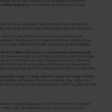
cznego łączy się zazwyczaj w wygodną tapicerką
 zakres regulacji
, co pozwala dostosować je jak
ędu na to, że siedzisko się obraca, może dojść do
aka sytuacja jest bardzo niebezpieczna dla dziecka,
sama baza, która sprawia, że konstrukcja jest
odzie. Z drugiej strony bezpieczeństwo gwarantuje
e w razie zderzenia
fotelik obrotowy przenosi dzięki
akich fotelika obrotowych umożliwiają dziecku jazdę
do pewnej wagi czy wzrostu dziecka, uniemożliwiając
et do czwartych urodzin Twojej pociechy! Obecnie
telik obrotowy ma tę zaletę, że można go skierować
horoby lokomocyjnej. Wówczas podróż tyłem do kierunku
wiej było wyjąć z niego dziecko czy je do niego włożyć
.
 specjalnie wchodzić do samochodu, aby zdjąć mu
ziecko regularnie do przedszkola, niani czy pod opiekę
awsze należy dopasować do konkretnych potrzeb.
 mieści się do siedziska oraz czy jest mu w nim