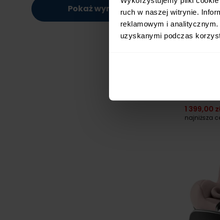
Pokaż wyniki
ruch w naszej witrynie. Inf
reklamowym i analitycznym. 
24h!
uzyskanymi podczas korzysta
Britax SWI
0-25 kg
1 399,00 z
najniższa 