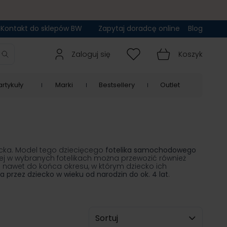
Kontakt do sklepów BW
Zapytaj doradcę online
Blog
Zaloguj się
Koszyk
rtykuły
Marki
Bestsellery
Outlet
cka. Model tego dziecięcego
fotelika samochodowego
órej w wybranych fotelikach można przewozić również
nawet do końca okresu, w którym dziecko ich
a przez dziecko w wieku od narodzin do ok. 4 lat
.
Sortuj wg