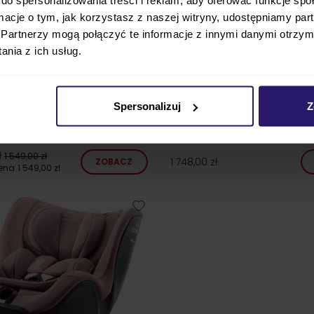
ormacje o tym, jak korzystasz z naszej witryny, udostępniamy p
Partnerzy mogą połączyć te informacje z innymi danymi otrzym
nia z ich usług.
Spersonalizuj
Z
VEL fotelik obrotowy dla dzieci
Avionaut COSMO AIRFLOW fote
+ baza IQ ORBIT
ł
1 549,00 zł
1 748,00 zł
ZOBACZ
cena
1 549,00 zł