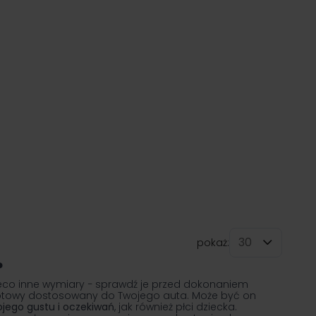
pokaż:
na stronę
?
co inne wymiary − sprawdź je przed dokonaniem
brotowy dostosowany do Twojego auta. Może być on
ego gustu i oczekiwań
, jak również płci dziecka.