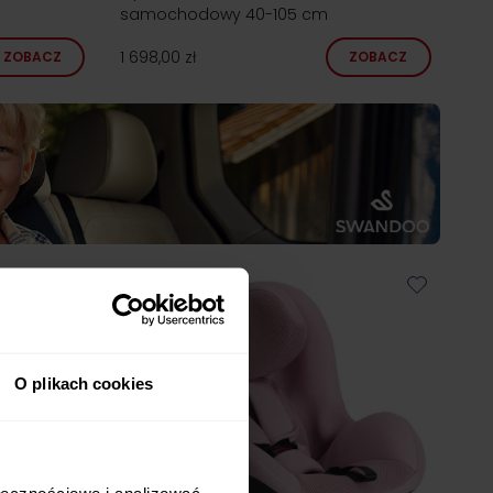
samochodowy 40-105 cm
1 698,00 zł
ZOBACZ
ZOBACZ
O plikach cookies
ołecznościowe i analizować