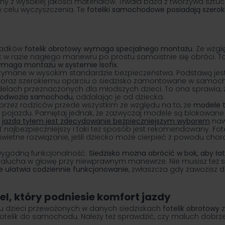
 z wysokiej jakości materiałów. Trwała baza z tworzywa sztu
 celu wyczyszczenia. Te
foteliki samochodowe
posiadają szeroki
ypadków
fotelik obrotowy wymaga specjalnego montażu
. Ze wzgl
ik w razie nagłego manewru po prostu samoistnie się obróci. T
ymaga montażu w systemie Isofix
.
zymane w wysokim standardzie bezpieczeństwa. Podstawą jest 
ix oraz szerokiemu oparciu o siedzisko zamontowane w samoch
elach przeznaczonych dla młodszych dzieci. To ona sprawia, ż
ę podwozia samochodu
, oddalając je od dziecka.
przez rodziców przede wszystkim ze względu na to, że
modele t
 pojazdu. Pamiętaj jednak, że zazwyczaj modele są blokowane 
e
jazda tyłem jest zdecydowanie bezpieczniejszym wyborem
naw
st najbezpieczniejszy i taki też sposób jest rekomendowany. Fo
o świetne rozwiązanie, jeśli dziecko może cierpieć z powodu c
wygodną funkcjonalność.
Siedzisko można obrócić w bok, aby łat
m malucha w głowę przy niewprawnym manewrze. Nie musisz też
ie ułatwia codziennie funkcjonowanie
, zwłaszcza gdy zawozisz d
, który podniesie komfort jazdy
tu dzieci przewożonych w danych siedziskach
fotelik obrotowy
z
fotelik do samochodu. Należy też sprawdzić, czy maluch dobrze