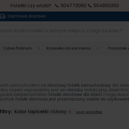
Foteliki czy wózki? 📞 504773060 📞 504950350
Darmowa dostawa
sze wózki i foteliki w jednym miejscu. Czego szukasz?
Cybex Platinum
Krzesełka do karmienia
Pozostałe a
e
różach samochodem niż
obrotowy fotelik samochodowy
dla dzie
ardzo często wyposażony jest we wkładkę redukcyjną, dzięki kt
wysokie bezpieczeństwo
foteliki obrotowe dla dzieci
mogą służyć 
 jednak
fotelik obrotowy jest przeznaczony zwykle do użytkowani
iltry:
Kolor tapicerki
:
różowy
usuń wszystkie