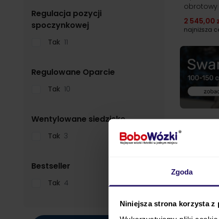
obrotowy 
Regulacja pozycji
2 545,00 z
filter
spoczynkowej
najniższa 
Tak
11
filter
Regulowane Oparcie
Tak
10
filter
Wentylowane siedzisko
Tak
3
filter
Bestseller
Zgoda
Tak
4
Niniejsza strona korzysta z
Wykorzystujemy pliki cookie 