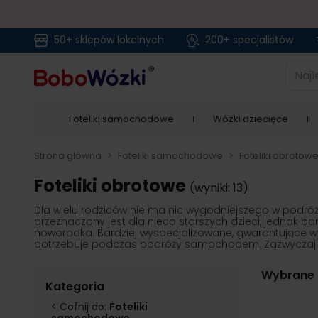
50+ sklepów lokalnych
200+ specjalistów
Przejdź do treści
Najlep
Foteliki samochodowe
Wózki dziecięce
Strona główna
>
Foteliki samochodowe
>
Foteliki obrotow
Foteliki obrotowe
(wyniki: 13)
Dla wielu rodziców nie ma nic wygodniejszego w pod
przeznaczony jest dla nieco starszych dzieci, jednak b
noworodka. Bardziej wyspecjalizowane, gwarantujące 
potrzebuje podczas podróży samochodem. Zazwyczaj
Wybrane f
Kategoria
< Cofnij do:
Foteliki