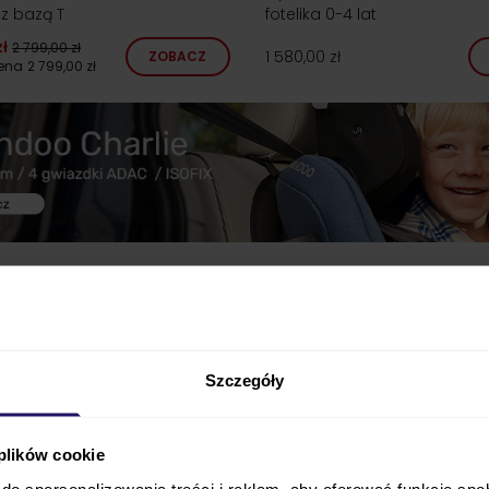
z bazą T
fotelika 0-4 lat
ł
2 799,00 zł
1 580,00 zł
ZOBACZ
cena
2 799,00 zł
Szczegóły
 plików cookie
do spersonalizowania treści i reklam, aby oferować funkcje sp