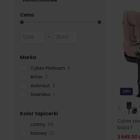
samochodowe
filter
Cena
Przejdź do listy produktów
Minimum value
Maksymalna wartość
-
filter
Marka
Cybex Platinum
6
Britax
3
Avionaut
3
24h!
Swandoo
1
filter
Kolor tapicerki
Cybex zes
czarny
69
baza T
beżowy
27
3 645,00 z