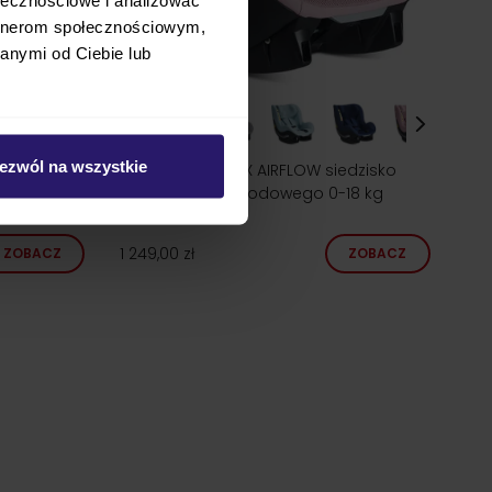
artnerom społecznościowym,
anymi od Ciebie lub
ezwól na wszystkie
lik 0-13 kg
Avionaut AEROFIX AIRFLOW siedzisko
fotelika samochodowego 0-18 kg
1 249,00 zł
ZOBACZ
ZOBACZ