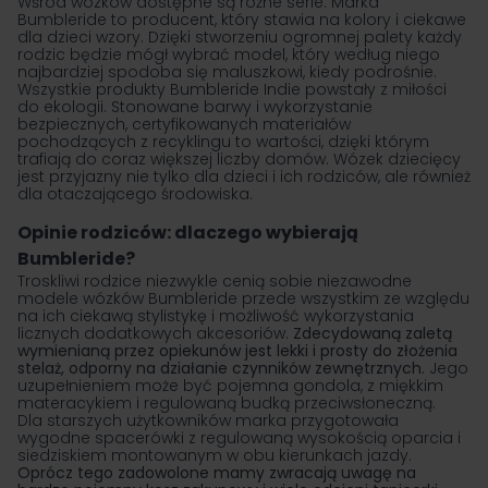
Wśród wózków dostępne są różne serie. Marka
Bumbleride to producent, który stawia na kolory i ciekawe
dla dzieci wzory. Dzięki stworzeniu ogromnej palety każdy
rodzic będzie mógł wybrać model, który według niego
najbardziej spodoba się maluszkowi, kiedy podrośnie.
Wszystkie produkty Bumbleride Indie powstały z miłości
do ekologii. Stonowane barwy i wykorzystanie
bezpiecznych, certyfikowanych materiałów
pochodzących z recyklingu to wartości, dzięki którym
trafiają do coraz większej liczby domów. Wózek dziecięcy
jest przyjazny nie tylko dla dzieci i ich rodziców, ale również
dla otaczającego środowiska.
Opinie rodziców: dlaczego wybierają
Bumbleride?
Troskliwi rodzice niezwykle cenią sobie niezawodne
modele wózków Bumbleride przede wszystkim ze względu
na ich ciekawą stylistykę i możliwość wykorzystania
licznych dodatkowych akcesoriów.
Zdecydowaną zaletą
wymienianą przez opiekunów jest lekki i prosty do złożenia
stelaż, odporny na działanie czynników zewnętrznych.
Jego
uzupełnieniem może być pojemna
gondola
, z miękkim
materacykiem i regulowaną budką przeciwsłoneczną.
Dla starszych użytkowników marka przygotowała
wygodne spacerówki z regulowaną wysokością oparcia i
siedziskiem montowanym w obu kierunkach jazdy.
Oprócz tego zadowolone mamy zwracają uwagę na