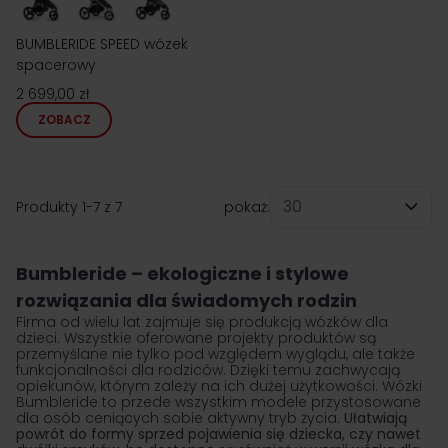
BUMBLERIDE SPEED wózek
spacerowy
2 699,00 zł
ZOBACZ
Produkty
1
-
7
z
7
pokaż:
na stronę
Bumbleride – ekologiczne i stylowe
rozwiązania dla świadomych rodzin
Firma od wielu lat zajmuje się produkcją wózków dla
dzieci. Wszystkie oferowane projekty produktów są
przemyślane nie tylko pod względem wyglądu, ale także
funkcjonalności dla rodziców. Dzięki temu zachwycają
opiekunów, którym zależy na ich dużej użytkowości.
Wózki
Bumbleride
to przede wszystkim modele przystosowane
dla osób ceniących sobie aktywny tryb życia.
Ułatwiają
powrót do formy sprzed pojawienia się dziecka, czy nawet