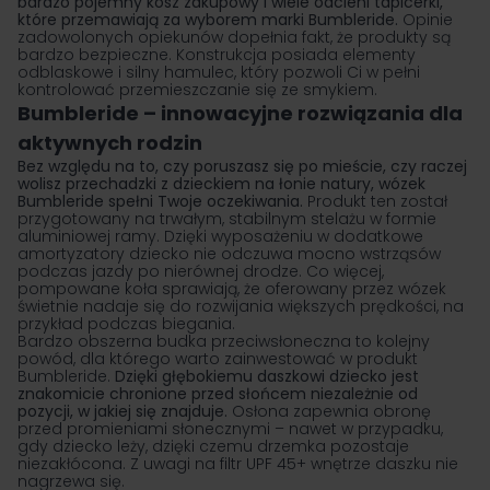
bardzo pojemny kosz zakupowy i wiele odcieni tapicerki,
które przemawiają za wyborem marki Bumbleride.
Opinie
zadowolonych opiekunów dopełnia fakt, że produkty są
bardzo bezpieczne. Konstrukcja posiada elementy
odblaskowe i silny hamulec, który pozwoli Ci w pełni
kontrolować przemieszczanie się ze smykiem.
Bumbleride – innowacyjne rozwiązania dla
aktywnych rodzin
Bez względu na to, czy poruszasz się po mieście, czy raczej
wolisz przechadzki z dzieckiem na łonie natury, wózek
Bumbleride spełni Twoje oczekiwania.
Produkt ten został
przygotowany na trwałym, stabilnym stelażu w formie
aluminiowej ramy. Dzięki wyposażeniu w dodatkowe
amortyzatory dziecko nie odczuwa mocno wstrząsów
podczas jazdy po nierównej drodze. Co więcej,
pompowane koła sprawiają, że oferowany przez wózek
świetnie nadaje się do rozwijania większych prędkości, na
przykład podczas biegania.
Bardzo obszerna budka przeciwsłoneczna to kolejny
powód, dla którego warto zainwestować w produkt
Bumbleride.
Dzięki głębokiemu daszkowi dziecko jest
znakomicie chronione przed słońcem niezależnie od
pozycji, w jakiej się znajduje.
Osłona zapewnia obronę
przed promieniami słonecznymi – nawet w przypadku,
gdy dziecko leży, dzięki czemu drzemka pozostaje
niezakłócona. Z uwagi na filtr UPF 45+ wnętrze daszku nie
nagrzewa się.