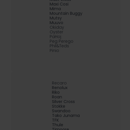
Maxi Cosi
Mima
Mountain Buggy
Mutsy
Muuvo
Okiday
Oyster
PaHoj
Peg Perego
Phil&Teds
Pinio
Recaro
Renolux
Riko
Roan
Silver Cross
Stokke
Swandoo
Tako Junama
TFK
Thule
Timoore