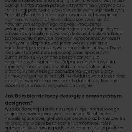
dwójki smyków, bo dostępne są również w wersji wózka dla
bliźniąt.
Marka stawia przede wszystkim na wytrzymałość
konstrukcji połączoną z bezpieczeństwem najmłodszych.
Produkty Bumbleride zaprojektowano tak, by wspierać
harmonijny rozwój dziecka i dopasowywać się do
naturalnych etapów jego rozwoju.
Producenci
wykorzystują materiały pochodzące z recyklingu, czym
potwierdzają troskę o przyszłość kolejnych pokoleń. Dzięki
zastosowaniu niezwykle trwałych komponentów możesz
intensywnie eksploatować jeden wózek z wieloma
dodatkami, przez co zużywasz mniej akcesoriów, a Twoje
rodzicielstwo jest bardziej ekologiczne.
Spacerówki
Bumbleride są wykonane z bezpiecznych dla
najmłodszych materiałów. Odporną na zabrudzenia
tapicerkę można uprać wielokrotnie w pralce lub w
przypadku niewielkiego zabrudzenia wyczyścić przy
pomocy wilgotnej ściereczki. To dodatkowa oszczędność
czasu i pewność, że nawet po kilku latach użytkowania
wózek będzie nadal wyglądać atrakcyjnie.
Jak Bumbleride łączy ekologię z nowoczesnym
designem?
W rozbudowanej ofercie naszego sklepu internetowego
znajdziesz nowoczesne
wózki dziecięce Bumbleride
:
modele spacerowe,
głęboko spacerowe
oraz
bliźniacze
.
Są
to produkty w pełni bezpieczne i komfortowe, które
sprawdzą się zarówno podczas spaceru, jak i w podróży.