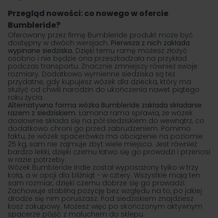
Przegląd nowości: co nowego w ofercie
Bumbleride?
Oferowany przez firmę Bumbleride produkt może być
dostępny w dwóch wersjach.
Pierwsza z nich zakłada
wypinane siedziska.
Dzięki temu ramę możesz złożyć
osobno i nie będzie ona przeszkadzała na przykład
podczas transportu. Znacznie zmniejszy również swoje
rozmiary. Dodatkowo wymienne siedziska są też
przydatne, gdy kupujesz wózek dla dziecka, który ma
służyć od chwili narodzin do ukończenia nawet piątego
roku życia.
Alternatywna forma wózka Bumbleride zakłada składanie
razem z siedziskiem.
Łamana rama sprawia, że wózek
dosłownie składa się na pół siedziskiem do wewnątrz, co
dodatkowo chroni go przed zabrudzeniem. Pomimo
faktu, że
wózek spacerówka
ma obciążenie na poziomie
25 kg, sam nie zajmuje zbyt wiele miejsca. Jest również
bardzo lekki, dzięki czemu łatwo się go prowadzi i przenosi
w razie potrzeby.
Wózek Bumbleride Indie został wyposażony tylko w trzy
koła, a w opcji dla bliźniąt − w cztery. Wszystkie mają ten
sam rozmiar, dzięki czemu dobrze się go prowadzi.
Zachowuje stabilną pozycję bez względu na to, po jakiej
drodze się nim poruszasz. Pod siedziskiem znajdziesz
kosz zakupowy. Możesz więc po skończonym aktywnym
spacerze pójść z maluchem do sklepu.