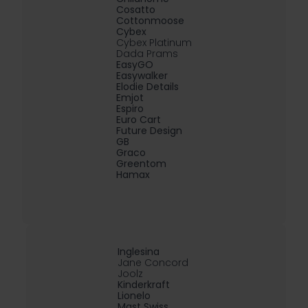
Cosatto
Cottonmoose
Cybex
Cybex Platinum
Dada Prams
EasyGO
Easywalker
Elodie Details
Emjot
Espiro
Euro Cart
Future Design
GB
Graco
Greentom
Hamax
Inglesina
Jane Concord
Joolz
Kinderkraft
Lionelo
Mast Swiss