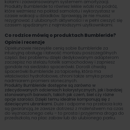
kołami i zaawansowanym systemem amortyzacji.
Produkty Bumbleride to również lekkie wózki na podróż,
które weźmiesz na pokład samolotu i wykorzystasz w
czasie wakacji u dziadków. Sprawiają, że nie musisz
rezygnować z ulubionych aktywności i w pełni cieszyć się
czasem spędzanym z najmłodszymi użytkownikami.
Co rodzice mówią o produktach Bumbleride?
Opinie i recenzje
Opiekunowie niezwykle cenią sobie Bumbleride za
intuicyjną obsługę i łatwość montażu poszczególnych
części. Bez problemu dzięki dedykowanym adapterom
zaczepisz na stelażu
fotelik samochodowy
i zapniesz
gondole na siedzisko spacerówki. Dorośli chwalą
spacerówki Bumbleride za tapicerkę, która ma
właściwości hydrofobowe, chroni także smyka przed
nadmiarem promieni słonecznych.
Produkty Bumbleride dostępne są zarówno w
zdecydowanych odcieniach kolorystycznych, jak i bardziej
stonowanych barwach, takich jak czerń, biel czy różne
opcje szarości. Dzięki temu idealnie komponują się z
dziecięcymi ubrankami.
Duże i odporne na przebicia koła
są gwarancją, że zawsze dotrzesz z maleństwem na czas
do wyznaczonego celu – to prosta i przyjemna droga do
przedszkola, na plac zabaw lub do ulubionego parku.