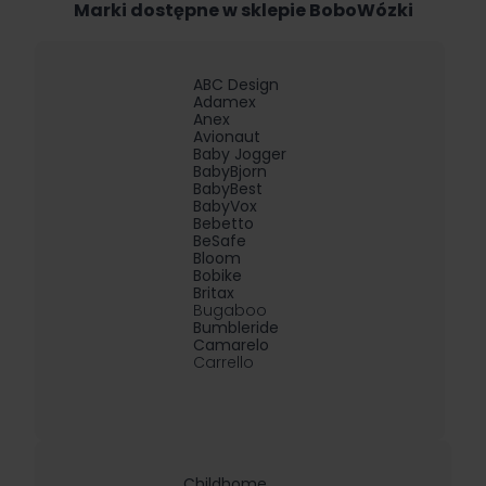
Marki dostępne w sklepie BoboWózki
ABC Design
Adamex
Anex
Avionaut
Baby Jogger
BabyBjorn
BabyBest
BabyVox
Bebetto
BeSafe
Bloom
Bobike
Britax
Bugaboo
Bumbleride
Camarelo
Carrello
Childhome