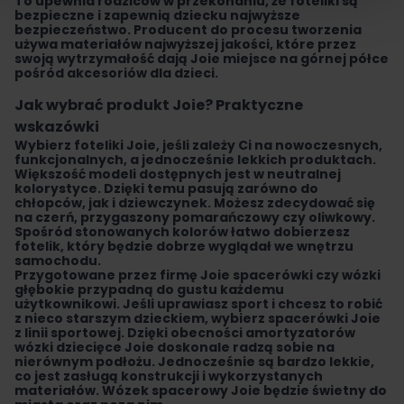
To upewnia rodziców w przekonaniu, że foteliki są
bezpieczne i zapewnią dziecku najwyższe
bezpieczeństwo. Producent do procesu tworzenia
używa materiałów najwyższej jakości, które przez
swoją wytrzymałość dają Joie miejsce na górnej półce
pośród akcesoriów dla dzieci.
Jak wybrać produkt Joie? Praktyczne
wskazówki
Wybierz
foteliki Joie
, jeśli zależy Ci na nowoczesnych,
funkcjonalnych, a jednocześnie lekkich produktach.
Większość modeli dostępnych jest w neutralnej
kolorystyce. Dzięki temu pasują zarówno do
chłopców, jak i dziewczynek. Możesz zdecydować się
na czerń, przygaszony pomarańczowy czy oliwkowy.
Spośród stonowanych kolorów łatwo dobierzesz
fotelik, który będzie dobrze wyglądał we wnętrzu
samochodu.
Przygotowane przez firmę
Joie spacerówki czy
wózki
głębokie
przypadną do gustu każdemu
użytkownikowi. Jeśli uprawiasz sport i chcesz to robić
z nieco starszym dzieckiem, wybierz spacerówki Joie
z linii sportowej.
Dzięki obecności amortyzatorów
wózki dziecięce Joie doskonale radzą sobie na
nierównym podłożu
. Jednocześnie są bardzo lekkie,
co jest zasługą konstrukcji i wykorzystanych
materiałów. Wózek spacerowy Joie będzie świetny do