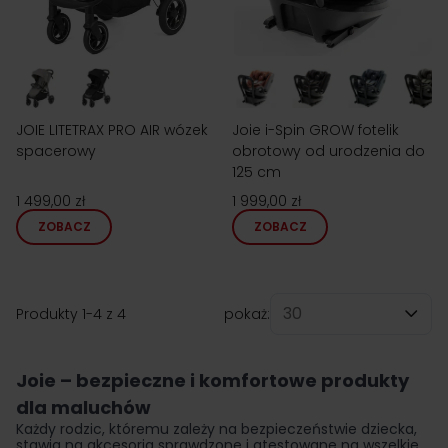
JOIE LITETRAX PRO AIR wózek
Joie i-Spin GROW fotelik
spacerowy
obrotowy od urodzenia do
125 cm
1 499,00 zł
1 999,00 zł
ZOBACZ
ZOBACZ
Produkty
1
-
4
z
4
pokaż:
na stronę
Joie – bezpieczne i komfortowe produkty
dla maluchów
Każdy rodzic, któremu zależy na bezpieczeństwie dziecka,
stawia na akcesoria sprawdzone i atestowane na wszelkie