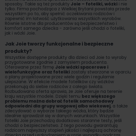
sposoby. Takie są też produkty
Joie – foteliki, wózki
i nie
tylko. Firma pochodząca z Wielkiej Brytanii powstała przede
wszystkim po to, aby spełnić oczekiwania rodziców i
zapewnić im łatwość użytkowania wszystkich wyrobów.
Równie istotne dla producentów są bezpieczeństwo i
komfort samego dziecka − zarówno jeśli chodzi o foteliki,
jak i wózki Joie.
Jak Joie tworzy funkcjonalne i bezpieczne
produkty?
Wszystkie dostępne produkty dla dzieci od Joie to wyroby
przygotowane zgodnie z zamysłem producenta.
Oferowane przez firmę
Joie
wózki spacerowe
i
wielofunkcyjne oraz foteliki
zostały stworzone w oparciu
o plany projektowane przez wiele godzin i regularnie
ulepszane. W efekcie modele fotelików czy wózków
przekonują do siebie rodziców z całego świata.
Rozbudowana oferta sprawia, że Joie oferuje na terenie
kraju wszystkie modele. Dzięki temu
bez większego
problemu można dobrać fotelik samochodowy
odpowiedni dla grupy wagowej albo wiekowej
, a także
zdecydować o wyborze takiego wózka, który będzie
idealnie sprawdzał się w danych warunkach. Wszystkie
foteliki Joie przechodzą dodatkowo staranne testy, jeśli
chodzi o bezpieczeństwo. Z tego powodu gwarantują
rodzicom najwyższy stopień jakości i najlepszą ochronę
dziecka przed uszkodzeniem w razie wypadku podczas