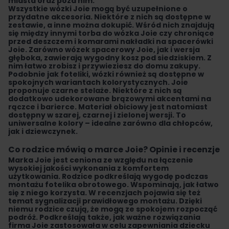
miasta oraz poza nim.
Wszystkie wózki Joie mogą być uzupełnione o
przydatne akcesoria. Niektóre z nich są dostępne w
zestawie, a inne można dokupić.
Wśród nich znajdują
się między innymi
torba do wózka
Joie czy chroniące
przed deszczem i komarami nakładki na
spacerówki
Joie
. Zarówno wózek spacerowy Joie, jak i wersja
głęboka, zawierają wygodny kosz pod siedziskiem. Z
nim łatwo zrobisz i przywieziesz do domu zakupy.
Podobnie jak foteliki, wózki również są dostępne w
spokojnych wariantach kolorystycznych
. Joie
proponuje czarne stelaże. Niektóre z nich są
dodatkowo udekorowane brązowymi akcentami na
rączce i barierce. Materiał obiciowy jest natomiast
dostępny w szarej, czarnej i zielonej wersji. To
uniwersalne kolory – idealne zarówno dla chłopców,
jak i dziewczynek.
Co rodzice mówią o marce Joie? Opinie i recenzje
Marka Joie jest ceniona ze względu na łączenie
wysokiej jakości wykonania z komfortem
użytkowania.
Rodzice podkreślają wygodę podczas
montażu
fotelika obrotowego
. Wspominają, jak łatwo
się z niego korzysta
. W recenzjach pojawia się też
temat sygnalizacji prawidłowego montażu. Dzięki
niemu rodzice czują, że mogą ze spokojem rozpocząć
podróż. Podkreślają także, jak ważne rozwiązania
firma Joie zastosowała w celu zapewniania dziecku