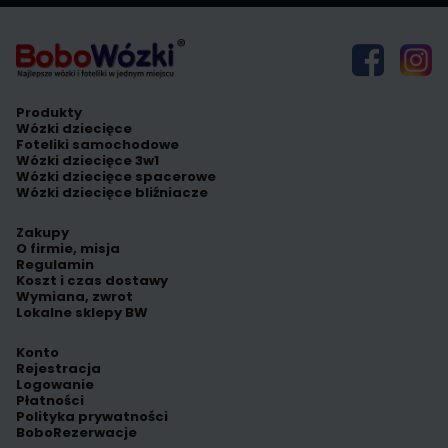
Produkty
Wózki dziecięce
Foteliki samochodowe
Wózki dziecięce 3w1
Wózki dziecięce spacerowe
Wózki dziecięce bliźniacze
Zakupy
O firmie, misja
Regulamin
Koszt i czas dostawy
Wymiana, zwrot
Lokalne sklepy BW
Konto
Rejestracja
Logowanie
Płatności
Polityka prywatności
BoboRezerwacje