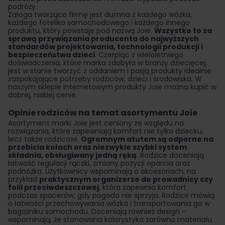
podróży.
Załoga tworząca firmę jest dumna z każdego wózka,
każdego fotelika samochodowego i każdego innego
produktu, który powstaje pod nazwą Joie.
Wszystko to za
sprawą przywiązania producenta do najwyższych
standardów projektowania, technologii produkcji i
bezpieczeństwa dzieci
. Czerpiąc z wieloletniego
doświadczenia, które marka zdobyła w branży dziecięcej,
jest w stanie tworzyć z oddaniem i pasją produkty idealnie
zaspokajające potrzeby rodziców, dzieci i środowiska. W
naszym sklepie internetowym produkty Joie można kupić w
dobrej, niskiej cenie.
Opinie rodziców na temat asortymentu Joie
Asortyment marki Joie jest ceniony ze względu na
rozwiązania, które zapewniają komfort nie tylko dziecku,
lecz także rodzicowi.
Ogromnym atutem są odporne na
przebicia kołach oraz niezwykle szybki system
składnia, obsługiwany jedną ręką
. Rodzice doceniają
łatwość regulacji rączki, zmiany pozycji oparcia oraz
podnóżka. Użytkownicy wspominają o akcesoriach, na
przykład
praktycznym organizerze do prowadnicy czy
folii przeciwdeszczowej
, która zapewnia komfort
podczas spacerów, gdy pogoda nie sprzyja. Rodzice mówią
o łatwości przechowywania wózka i transportowania go w
bagażniku samochodu. Doceniają również design –
wspominają, że stonowana kolorystyka zarówno materiału