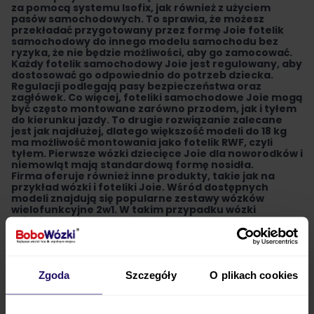
za pomocą systemu Isofix, jak również z użyciem
pasów samochodowych
. To sprawia, że możesz
przekładać przygotowany przez formę Joie fotelik
samochodowy do innego modelu samochodu bez
ryzyka, że nie będzie możliwości, aby go zamocować.
Każdy fotelik samochodowy Joie jest regulowany
, aby
dostosować go odpowiednio do potrzeb dziecka.
Regulacji podlegają pasy bezpieczeństwa oraz
zagłówek. Co więcej, foteliki samochodowe Joie mogą
być często montowane zarówno przodem, jak i tyłem
do kierunku jazdy. To drugie rozwiązanie zalecane
jest jak najdłużej, dlatego
większość modeli do 18 kg
ma możliwość montowania jako fotelik RWF, czyli
tyłem
. Pierwsze
wózki dziecięce
Joie dla noworodków i
niemowląt mają standardową formę nosidła.
Firma oferuje również inne produkty, takie jak na
przykład
wózki i foteliki Joie
. Wśród dostępnych
modeli znajdują się popularne
zestawy wózków
wielofunkcyjne
2w1
. W takim przypadku wózki
dziecięce Joie wyposażone są w ramę oraz
dopasowane do niej siedziska: gondolę oraz siedzisko
spacerowe.
Zestaw 3w1
jest uzupełniony dodatkowo o
foteliki samochodowe Joie
albo innych cenionych
producentów. Wystarczają one na pierwszy rok życia
Zgoda
Szczegóły
O plikach cookies
dziecka.
Bogatą ofertę stanowią
spacerówki Joie
. Wózki te
przeznaczone są dla samodzielnie siedzących dzieci.
Przygotowany przez firmę Joie wózek spacerowy