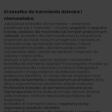
na stronę
Krzesełko do karmienia dziecka i
niemowlaka
Jakościowe krzesełko do karmienia – drewniane,
plastikowe lub z materiału – możesz
uzupełnić o wygodna
kołyskę, siedzisko dla noworodka lub komplet praktycznych
zabawek
. Krzesełko dla niemowlaka tworzy bezpieczną
przestrzeń do nauki nowych umiejętności i sprawia, że
maluszek czuje się bardziej samodzielny. Dobrze
dopasowane krzesełko dla niemowlaka ułatwi
rozszerzanie diety i stanie się idealnym miejscem do
zabawy i odpoczynku.
Marzysz o tym, aby wybrać stylowe i niezawodne
krzesełko do karmienia dziecka? Poszczególne modele są
przeznaczone dla maluszków w różnych kategoriach
wiekowych i mogą zawierać dodatkowe, bardzo
praktyczne elementy. W naszej ofercie znajdziesz m.in.:
Krzesełko do karmienia z regulowanym podnóżkiem
, który
dba o ergonomiczne ustawienie stópek malucha;
Profilowane krzesełko do karmienia polecane przez
fizjoterapeutów
, które stale utrzymuje zdrowe ułożenie
ciała bobasa i stanowi niezawodną podporę dla
kręgosłupa;
Krzesełka do karmienia dzieci z
wypinaną tacką
i
regulowaną wysokości siedziska
;
Krzesełko do karmienia dla dziewczynki
z pastelowymi