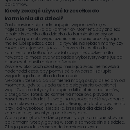
pokarmów.
Kiedy zacząć używać krzesełka do
karmienia dla dzieci?
Zastanawiasz się kiedy najlepiej wyposażyć się w
najlepsze krzesełko do karmienia? Moment, aby znaleźć
idealne krzesełko dla dziecka do karmienia
zależy od
Waszych potrzeb, wyposażenia mieszkania oraz tego, jak
malec lubi spędzać czas
– aktywnie, na rękach mamy czy
może leżakując w bujaczku. Pierwsze krzesełko do
karmienia na kółkach z dodatkowym leżaczkiem dla
noworodka może być w zasadzie wykorzystywane już od
pierwszych chwil malca na świecie.
Zwykle w okolicach szóstego miesiąca życia niemowlaka
nadchodzi czas, aby pomyśleć o wyborze i zakupie
wygodnego krzesełka do karmienia.
Niektóre krzesełka do karmienia mogą służyć dzieciom od
momentu, gdy te usiądą aż do osiągnięcia określonej
wagi. Często dotyczy to dopiero kilkuletnich maluchów,
dlatego taki
fotelik do karmienia może być przydatny
nawet przez kilka lat
. Z uwagi na wysoką jakość wykonania
oraz ciekawe rozwiązania umożliwiające dostosowanie na
przykład wysokości siedziska, krzesełka dla dzieci do
karmienia są inwestycją na dłuższy czas.
Warto pamiętać, że dzieci powinny być karmione stałymi
pokarmami wtedy, gdy są w stanie samodzielnie siedzieć.
Z tego powodu
krzesełka do karmienia często