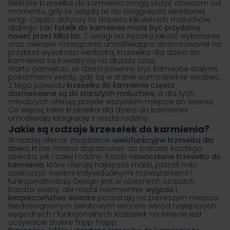
Niektóre krzesełka do karmienia mogą służyć dzieciom od
momentu, gdy te usiądą aż do osiągnięcia określonej
wagi. Często dotyczy to dopiero kilkuletnich maluchów,
dlatego taki
fotelik do karmienia może być przydatny
nawet przez kilka lat
. Z uwagi na wysoką jakość wykonania
oraz ciekawe rozwiązania umożliwiające dostosowanie na
przykład wysokości siedziska, krzesełka dla dzieci do
karmienia są inwestycją na dłuższy czas.
Warto pamiętać, że dzieci powinny być karmione stałymi
pokarmami wtedy, gdy są w stanie samodzielnie siedzieć.
Z tego powodu
krzesełka do karmienia często
dostosowane są do starszych maluchów
, a dla tych
młodszych oferują przede wszystkim miejsce do leżenia.
Co więcej, takie krzesełka dla dzieci do karmienia
umożliwiają integrację z resztą rodziny.
Jakie są rodzaje krzesełek do karmienia?
W naszej ofercie znajdziecie
wielofunkcyjne krzesełka dla
dzieci
, które można dopasować do potrzeb każdego
dziecka, jak i całej rodziny. Każde
nowoczesne krzesełko do
karmienia
, które oferują najlepsze marki, potrafi miło
zaskoczyć swoimi indywidualnymi rozwiązaniami i
funkcjonalnością. Design jest w obecnych czasach
bardzo ważny, ale nadal niezmiennie
wygoda i
bezpieczeństwo dziecka
pozostają na pierwszym miejscu.
Niedoścignionym światowym wzorem wśród najlepszych,
wygodnych i funkcjonalnych krzesełek na świecie jest
oczywiście
Stokke Tripp Trapp
.