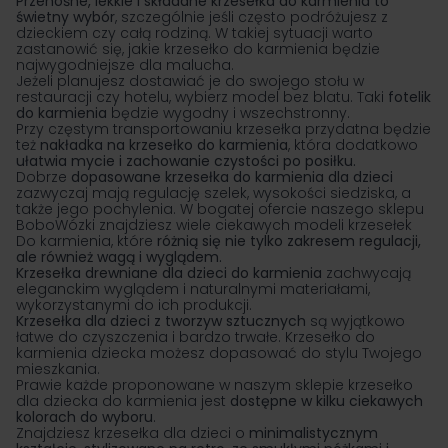
Przenośne, lekkie i składane krzesełka do karmienia to
świetny wybór
, szczególnie jeśli często podróżujesz z
dzieckiem czy całą rodziną. W takiej sytuacji warto
zastanowić się, jakie krzesełko do karmienia będzie
najwygodniejsze dla malucha.
Jeżeli planujesz dostawiać je do swojego stołu w
restauracji czy hotelu, wybierz model bez blatu. Taki
fotelik
do karmienia
będzie wygodny i wszechstronny.
Przy częstym transportowaniu krzesełka przydatna będzie
też
nakładka na krzesełko do karmienia
, która dodatkowo
ułatwia mycie i zachowanie czystości po posiłku.
Dobrze
dopasowane krzesełka do karmienia dla dzieci
zazwyczaj mają regulację szelek, wysokości siedziska, a
także jego pochylenia. W bogatej ofercie naszego sklepu
BoboWózki znajdziesz wiele ciekawych modeli krzesełek
Do karmienia, które
różnią się nie tylko zakresem regulacji,
ale również wagą i wyglądem.
Krzesełka drewniane dla dzieci do karmienia
zachwycają
eleganckim wyglądem i naturalnymi materiałami,
wykorzystanymi do ich produkcji.
Krzesełka dla dzieci z tworzyw sztucznych
są wyjątkowo
łatwe do czyszczenia i bardzo trwałe. Krzesełko do
karmienia dziecka możesz dopasować do stylu Twojego
mieszkania.
Prawie każde proponowane w naszym sklepie krzesełko
dla dziecka do karmienia jest
dostępne w kilku ciekawych
kolorach do wyboru
.
Znajdziesz krzesełka dla dzieci o
minimalistycznym