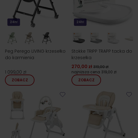
24h!
24h!
Peg Perego LIVING krzesełko
Stokke TRIPP TRAPP tacka do
do karmienia
krzesełka
270,00 zł
319,00 zł
1 099,00 zł
najniższa cena
319,00 zł
ZOBACZ
ZOBACZ