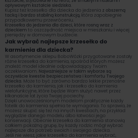
kształcie, stylizowane na retro, ze smukłymi nóżkami i
opływowym kształcie siedziska
.
Kupisz też krzesełko dla dziecka do jedzenia
z obszerną
tacką i bardzo stabilną konstrukcją
, która zapobiegnie
przypadkowemu przewróceniu.
Krzesełka do jedzenia dla dzieci, które rosną wraz z
dzieckiem
to oszczędność miejsca w mieszkaniu i więcej
pieniędzy w domowym budżecie.
Jak wybrać najlepsze krzesełko do
karmienia dla dziecka?
W asortymencie sklepu
BoboWózki
przygotowane zostały
różne krzesełka do karmienia, spośród których możesz
znaleźć model idealnie odpowiadający Twoim
oczekiwaniom.
Najważniejsze w takim wyborze są
oczywiście kwestie bezpieczeństwa i komfortu Twojego
dziecka.
Może to być zarówno bardzo lekkie przenośne
krzesełko do karmienia, jak i krzesełko do karmienia
wielofunkcyjne, które będzie Wam służyć nawet przez
kilkanaście lat życia Twojej pociechy.
Dzięki unowocześnionym modelom praktycznie każdy
fotelik do karmienia spełnia te wymagania. To sprawia, że
możesz skupić się też na innych kwestiach, na przykład
wyglądzie danego modelu albo łatwości jego
konserwacji. Obecnie krzesełka do karmienia stanowią
całkiem pokaźną grupę, by każdy rodzic mógł wybrać
najlepsze dla potrzeb swoich i swojego dziecka.
Jeśli nie wiesz, jakie krzesełko do karmienia wybrać,