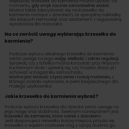
Większość krzesełek do karmienia można używać od
momentu,
gdy smyk zacznie samodzielnie siadać
.
Możesz także zdecydować się na krzesełko do
karmienia rosnące z dzieckiem, ze specjalną nakładką
dla leżących niemowląt oraz siedzeniem z regulowaną
wysokością dla starszaka.
Na co zwrócić uwagę wybierając krzesełko do
karmienia?
Podczas wyboru idealnego krzesełka do karmienia
zwróć uwagę na jego
wagę, wielkość i zakres regulacji
.
Sprawdź, czy z fotelika można korzystać przy Waszym
kuchennym stole i upewnij się, czy możesz złożyć je i
schować w bagażniku samochodu.
Istotna jest łatwość czyszczenia i rodzaj materiału
, z
którego zostało wykonane, w pełni bezpiecznego dla
małego użytkownika.
Jakie krzesełko do karmienia wybrać?
Podczas wyboru krzesełka dla dziecka zwróć uwagę na
jego wagę oraz stabilność. Świetnym rozwiązaniem jest
krzesełko do karmienia, które rośnie z dzieckiem
.
Jeśli dysponujesz niewielka ilością miejsca, przyda się
krzesełko o wąskim rozstawie nóg, z opcją złożenia go,