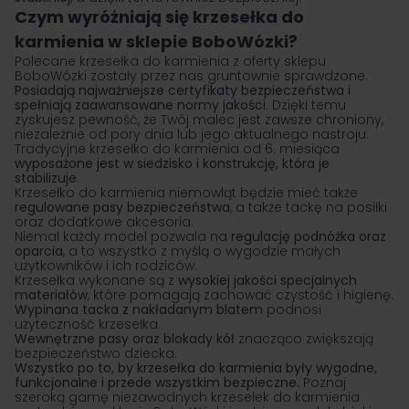
Czym wyróżniają się krzesełka do
karmienia w sklepie BoboWózki?
Polecane krzesełka do karmienia z oferty sklepu
BoboWózki zostały przez nas gruntownie sprawdzone.
Posiadają najważniejsze certyfikaty bezpieczeństwa i
spełniają zaawansowane normy jakości
. Dzięki temu
zyskujesz pewność, że Twój malec jest zawsze chroniony,
niezależnie od pory dnia lub jego aktualnego nastroju.
Tradycyjne krzesełko do karmienia od 6. miesiąca
wyposażone jest w siedzisko i konstrukcję, która je
stabilizuje
.
Krzesełko do karmienia niemowląt będzie mieć także
regulowane pasy bezpieczeństwa
, a także tackę na posiłki
oraz dodatkowe akcesoria.
Niemal każdy model pozwala na
regulację podnóżka oraz
oparcia
, a to wszystko z myślą o wygodzie małych
użytkowników i ich rodziców.
Krzesełka wykonane są z
wysokiej jakości specjalnych
materiałów
, które pomagają zachować czystość i higienę.
Wypinana tacka z nakładanym blatem
podnosi
użyteczność krzesełka.
Wewnętrzne pasy oraz blokady kół
znacząco zwiększają
bezpieczeństwo dziecka.
Wszystko po to, by krzesełka do karmienia były wygodne,
funkcjonalne i przede wszystkim bezpieczne.
Poznaj
szeroką gamę niezawodnych krzesełek do karmienia