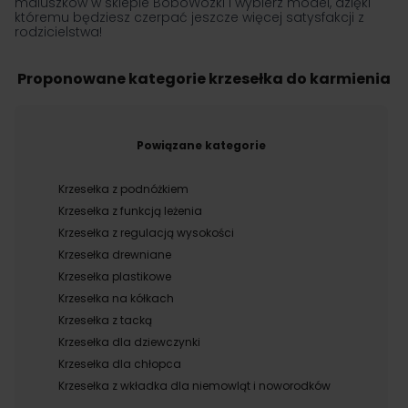
maluszków w sklepie BoboWózki i wybierz model, dzięki
któremu będziesz czerpać jeszcze więcej satysfakcji z
rodzicielstwa!
Proponowane kategorie krzesełka do karmienia
Powiązane kategorie
Krzesełka z podnóżkiem
Krzesełka z funkcją leżenia
Krzesełka z regulacją wysokości
Krzesełka drewniane
Krzesełka plastikowe
Krzesełka na kółkach
Krzesełka z tacką
Krzesełka dla dziewczynki
Krzesełka dla chłopca
Krzesełka z wkładka dla niemowląt i noworodków