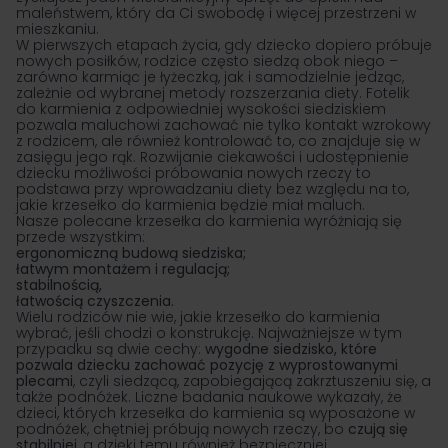
maleństwem, który da Ci swobodę i więcej przestrzeni w
mieszkaniu.
W pierwszych etapach życia, gdy dziecko dopiero próbuje
nowych posiłków, rodzice często siedzą obok niego –
zarówno karmiąc je łyżeczką, jak i samodzielnie jedząc,
zależnie od wybranej metody rozszerzania diety. Fotelik
do karmienia z odpowiedniej wysokości siedziskiem
pozwala maluchowi zachować nie tylko kontakt wzrokowy
z rodzicem, ale również kontrolować to, co znajduje się w
zasięgu jego rąk. Rozwijanie ciekawości i udostępnienie
dziecku możliwości próbowania nowych rzeczy to
podstawa przy wprowadzaniu diety bez względu na to,
jakie krzesełko do karmienia będzie miał maluch.
Nasze polecane krzesełka do karmienia wyróżniają się
przede wszystkim:
ergonomiczną budową siedziska;
łatwym montażem i regulacją;
stabilnością,
łatwością czyszczenia.
Wielu rodziców nie wie, jakie krzesełko do karmienia
wybrać, jeśli chodzi o konstrukcję. Najważniejsze w tym
przypadku są dwie cechy:
wygodne siedzisko, które
pozwala dziecku zachować pozycję z wyprostowanymi
plecami
, czyli siedzącą, zapobiegającą zakrztuszeniu się, a
także podnóżek. Liczne badania naukowe wykazały, że
dzieci, których krzesełka do karmienia są wyposażone w
podnóżek, chętniej próbują nowych rzeczy, bo
czują się
stabilniej
, a dzięki temu również bezpieczniej.