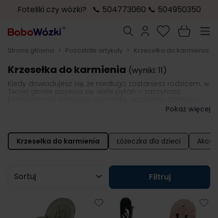
Foteliki czy wózki? 📞 504773060 📞 504950350
Przejdź do treści
Szukaj
Strona główna
>
Pozostałe artykuły
>
Krzesełka do karmienia
Krzesełka do karmienia
(wyniki: 11)
Kiedy dowiadujesz się, że niedługo zostaniesz rodzicem, w
Twojej głowie pojawia się wiele pytań – zaczynasz
kompletować dziecięcą wyprawkę, urządzasz dziecięcy
pokoik, kupujesz malutkie ubranka. Gdy noworodek się
Pokaż więcej
rodzi, jesteś zajęty opieką nad nim, karmieniem i
przewijaniem. Jednak
już kilka tygodni po narodzinach
stajesz przed dylematem kupienia krzesełka do karmienia
dzieci.
Choć rozszerzanie diety zaczyna się dopiero ok. 6.
Krzesełka do karmienia
Łóżeczka dla dzieci
Akces
miesiąca życia, niektóre krzesełka do karmienia dzieci
możesz używać nawet w przypadku kilkudniowego
niemowlęcia.
Sortuj wg
Filtruj