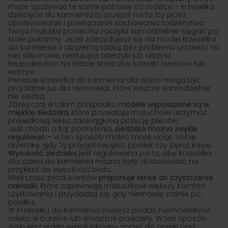
może spożywać te same potrawy co rodzice – krzesełka
dziecięce do karmienia to przepis na to, by przez
obserwowanie i powtarzanie zachowania rodzeństwa
Twoja malutka pociecha zaczęła samodzielnie sięgać po
stałe pokarmy. Jeżeli zdecydujesz się na model krzesełka
do karmienia z obszerną tacką, bez problemu ustawisz na
niej silikonowe, nietłukące talerzyki lub ułożysz
bezpośrednio na blacie smaczne kawałki owoców lub
warzyw.
Pierwsze krzesełka do karmienia dla dzieci mogą być
przydatne już dla niemowląt, które jeszcze samodzielnie
nie siedzą.
Zazwyczaj w takim przypadku
modele wyposażone są w
miękkie siedziska
, które pozwalają maluchowi utrzymać
prawidłową, lekko zaokrągloną pozycję pleców.
Jeśli chodzi o kąt pochylenia,
siedzisko można zwykle
regulować
– w ten sposób malec może uciąć sobie
drzemkę, gdy Ty przygotowujesz posiłek czy pijesz kawę.
Wysokość siedziska
jest regulowana po to, aby krzesełka
dla dzieci do karmienia można było dostosować na
przykład do wysokości blatu.
Większość producentów
proponuje łatwe do czyszczenia
nakładki
, które zapewniają maluszkowi większy komfort
użytkowania i przydadzą się, gdy niemowlę zaśnie po
posiłku.
W krzesełku do karmienia możesz podać niemowlakowi
mleko w butelce lub smaczne przeciery. W ten sposób
zyskujesz jeden wielofunkcyjny sprzęt do opieki nad