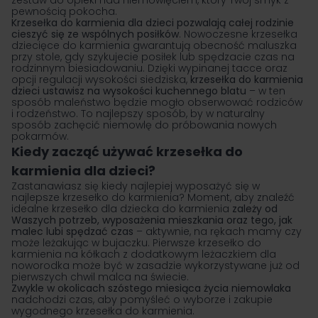
zestaw do opieki nad niemowlęciem, który Twój smyk z
pewnością pokocha.
Krzesełka do karmienia dla dzieci pozwalają całej rodzinie
cieszyć się ze wspólnych posiłków
. Nowoczesne krzesełka
dziecięce do karmienia gwarantują obecność maluszka
przy stole, gdy szykujecie posiłek lub spędzacie czas na
rodzinnym biesiadowaniu. Dzięki wypinanej tacce oraz
opcji regulacji wysokości siedziska,
krzesełka do karmienia
dzieci ustawisz na wysokości kuchennego blatu
– w ten
sposób maleństwo będzie mogło obserwować rodziców
i rodzeństwo. To najlepszy sposób, by w naturalny
sposób zachęcić niemowlę do próbowania nowych
pokarmów.
Kiedy zacząć używać krzesełka do
karmienia dla dzieci?
Zastanawiasz się kiedy najlepiej wyposażyć się w
najlepsze krzesełko do karmienia? Moment, aby znaleźć
idealne krzesełko dla dziecka do karmienia
zależy od
Waszych potrzeb, wyposażenia mieszkania oraz tego, jak
malec lubi spędzać czas
– aktywnie, na rękach mamy czy
może leżakując w bujaczku. Pierwsze krzesełko do
karmienia na kółkach z dodatkowym leżaczkiem dla
noworodka może być w zasadzie wykorzystywane już od
pierwszych chwil malca na świecie.
Zwykle w okolicach szóstego miesiąca życia niemowlaka
nadchodzi czas, aby pomyśleć o wyborze i zakupie
wygodnego krzesełka do karmienia.