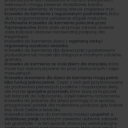
przeznaczone dla maluszków w różnych kategoriach
wiekowych i mogą zawierać dodatkowe, bardzo
praktyczne elementy. W naszej ofercie znajdziesz m.in.:
Krzesełko do karmienia z regulowanym podnóżkiem
, który
dba o ergonomiczne ustawienie stópek malucha;
Profilowane krzesełko do karmienia polecane przez
fizjoterapeutów
, które stale utrzymuje zdrowe ułożenie
ciała bobasa i stanowi niezawodną podporę dla
kręgosłupa;
Krzesełka do karmienia dzieci z
wypinaną tacką
i
regulowaną wysokości siedziska
;
Krzesełko do karmienia dla dziewczynki
z pastelowymi
poduszkami lub model dla chłopca w modnym odcieniu
granatu;
Krzesełko do karmienia ze stoliczkiem dla starszaka
, które
może być wykorzystywane do prac plastycznych i zajęć
manualnych.
Krzesełka drewniane dla dzieci do karmienia
mogą pełnić
kilka funkcji jednocześnie
. Część z nich jest przystosowana
do podawania pierwszych posiłków i rozszerzania diety,
ale ma też
specjalne przystawki
, które służą za bujaczek
lub
leżaczek
do odpoczynku. Dzięki takiemu rozszerzeniu
krzesełka do jedzenia dla dzieci pomogą Ci w spokoju
przygotować posiłek dla maleństwa, podczas gdy bobas
leży obok Ciebie w leżaczku.
Krzesełka dziecięce do karmienia możesz
uzupełnić o
dodatkowy pałąk
, na którym zawiesisz ulubione zabawki
lub grzechotki – w ten sposób stworzysz wielofunkcyjny