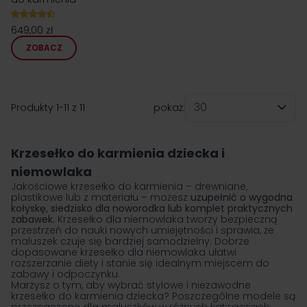
649,00 zł
ZOBACZ
Produkty
1
-
11
z
11
pokaż:
na stronę
Krzesełko do karmienia dziecka i
niemowlaka
Jakościowe krzesełko do karmienia – drewniane,
plastikowe lub z materiału – możesz
uzupełnić o wygodna
kołyskę, siedzisko dla noworodka lub komplet praktycznych
zabawek
. Krzesełko dla niemowlaka tworzy bezpieczną
przestrzeń do nauki nowych umiejętności i sprawia, że
maluszek czuje się bardziej samodzielny. Dobrze
dopasowane krzesełko dla niemowlaka ułatwi
rozszerzanie diety i stanie się idealnym miejscem do
zabawy i odpoczynku.
Marzysz o tym, aby wybrać stylowe i niezawodne
krzesełko do karmienia dziecka? Poszczególne modele są