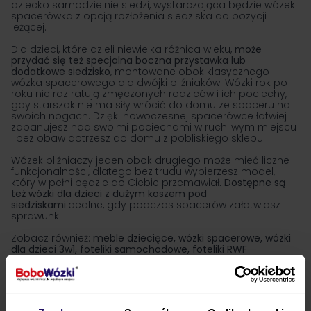
dziecko samodzielnie siedzi, wystarczająca będzie wózek
spacerówka z opcją rozłożenia siedziska do pozycji
leżącej.
Dla dzieci, które dzieli niewielka różnica wieku,
może
przydać się też specjalna boczna przystawka lub
dodatkowe siedzisko
, montowane obok klasycznego
wózka spacerowego dla dwójki bliźniaków. Wózki rok po
roku nie raz ratują zmęczonych rodziców i ich pociechy,
gdy starszak nie ma siły wrócić do domu ze spaceru na
swoich nogach. Dzięki nowoczesnej spacerówce łatwiej
zapanujesz nad swoimi pociechami w ruchliwym miejscu
i bez obaw dotrzesz do domu z pobliskiego sklepu.
Wózek bliźniaczy jeden obok drugiego może mieć liczne
funkcjonalności, dlatego bez trudu wybierzesz model,
który w pełni będzie do Ciebie przemawiał
. Dostępne są
też wózki dla dzieci z dużym koszem pod
siedziskami
idealne, gdy podczas spacerów załatwiasz
sprawunki.
Zobacz również:
meble dziecięce
,
wózki spacerowe
,
wózki
dla dzieci 3w1
,
foteliki samochodowe
,
foteliki RWF
Wózek jeden obok drugiego czy jeden za
drugim?