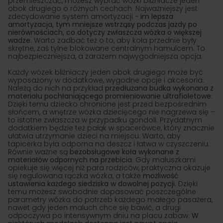
przemieszczać, możesz wybrać wózki bliźniacze jeden
obok drugiego o różnych cechach. Najważniejszy jest
zdecydowanie system amortyzacji −
im lepsza
amortyzacja, tym mniejsze wstrząsy podczas jazdy po
nierównościach, co dotyczy zwłaszcza wózka o większej
wadze
. Warto zadbać też o to, aby koła przednie były
skrętne, zaś tylne blokowane centralnym hamulcem. To
najbezpieczniejsza, a zarazem najwygodniejsza opcja.
Każdy wózek bliźniaczy jeden obok drugiego może być
wyposażony w dodatkowe, wygodne opcje i akcesoria.
Należą do nich na przykład
przedłużana budka wykonana z
materiału pochłaniającego promieniowanie ultrafioletowe
.
Dzięki temu dziecko chronione jest przed bezpośrednim
słońcem, a wnętrze wózka dziecięcego nie nagrzewa się –
to istotne zwłaszcza w przypadku gondoli. Przydatnym
dodatkiem będzie też pałąk w spacerówce, który znacznie
ułatwia utrzymanie dzieci na miejscu. Warto, aby
tapicerka była odporna na deszcz i łatwa w czyszczeniu.
Równie ważne są
bezobsługowe koła wykonane z
materiałów odpornych na przebicia
. Gdy maluszkami
opiekuje się więcej niż para rodziców, praktyczna okazuje
się regulowana rączka wózka, a także
możliwość
ustawienia każdego siedziska w dowolnej pozycji
. Dzięki
temu możesz swobodnie dopasować poszczególne
parametry wózka do potrzeb każdego małego pasażera,
nawet gdy jeden maluch chce się bawić, a drugi
odpoczywa po intensywnym dniu na placu zabaw.
W