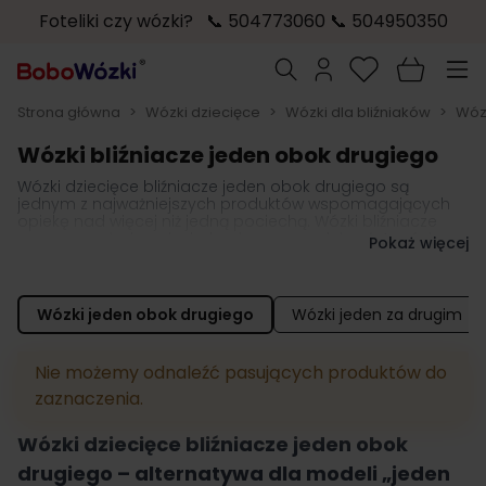
Foteliki czy wózki? 📞 504773060 📞 504950350
Przejdź do treści
Szukaj
Strona główna
>
Wózki dziecięce
>
Wózki dla bliźniaków
>
Wóz
Wózki bliźniacze jeden obok drugiego
Wózki dziecięce bliźniacze jeden obok drugiego są
jednym z najważniejszych produktów wspomagających
opiekę nad więcej niż jedną pociechą. Wózki bliźniacze
spacerowe jeden obok drugiego
pozwalają z łatwością
Pokaż więcej
przemieszczać się nawet bardzo licznej rodzinie, ułatwiają
wykonywanie codziennych obowiązków i dają radość z
czasu spędzonego z bobasami
. Nie brakuje w nich
najnowocześniejszych rozwiązań, które gwarantują
Wózki jeden obok drugiego
Wózki jeden za drugim
łatwość prowadzenia i składania stelaża wózka mimo
większych gabarytów spacerówki.
Nie możemy odnaleźć pasujących produktów do
Bliźniacze wózki jeden obok drugiego to nie tylko
propozycja dla rodziców wieloraczków. To także pomoc
zaznaczenia.
podczas rodzinnych spacerów, gdy opiekujesz się
dziećmi w podobnym wieku.
Nowoczesne spacerówki
Wózki dziecięce bliźniacze jeden obok
bliźniacze jeden obok drugiego wyróżniają się dobrą
amortyzacją i gwarantują stabilność, niezależnie od liczby
drugiego – alternatywa dla modeli „jeden
małych pasażerów
. Jednocześnie dostępne w naszym