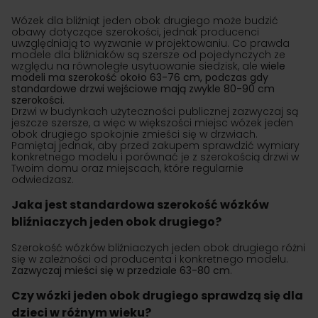
Wózek dla bliźniąt jeden obok drugiego może budzić
obawy dotyczące szerokości, jednak producenci
uwzględniają to wyzwanie w projektowaniu. Co prawda
modele dla bliźniaków są szersze od pojedynczych ze
względu na równoległe usytuowanie siedzisk, ale
wiele
modeli ma szerokość około 63-76 cm, podczas gdy
standardowe drzwi wejściowe mają zwykle 80-90 cm
szerokości
.
Drzwi w budynkach użyteczności publicznej zazwyczaj są
jeszcze szersze, a więc w większości miejsc wózek jeden
obok drugiego spokojnie zmieści się w drzwiach.
Pamiętaj jednak, aby przed zakupem sprawdzić wymiary
konkretnego modelu i porównać je z szerokością drzwi w
Twoim domu oraz miejscach, które regularnie
odwiedzasz.
Jaka jest standardowa szerokość wózków
bliźniaczych jeden obok drugiego?
Szerokość wózków bliźniaczych jeden obok drugiego różni
się w zależności od producenta i konkretnego modelu.
Zazwyczaj mieści się w przedziale 63-80 cm
.
Czy wózki jeden obok drugiego sprawdzą się dla
dzieci w różnym wieku?