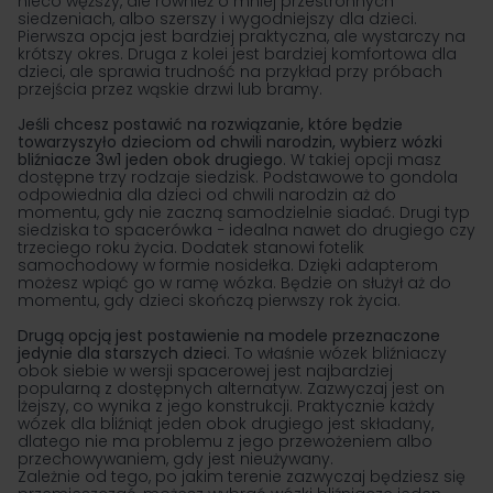
nieco węższy, ale również o mniej przestronnych
siedzeniach, albo szerszy i wygodniejszy dla dzieci.
Pierwsza opcja jest bardziej praktyczna, ale wystarczy na
krótszy okres. Druga z kolei jest bardziej komfortowa dla
dzieci, ale sprawia trudność na przykład przy próbach
przejścia przez wąskie drzwi lub bramy.
Jeśli chcesz postawić na rozwiązanie, które będzie
towarzyszyło dzieciom od chwili narodzin, wybierz wózki
bliźniacze 3w1 jeden obok drugiego
. W takiej opcji masz
dostępne trzy rodzaje siedzisk. Podstawowe to gondola
odpowiednia dla dzieci od chwili narodzin aż do
momentu, gdy nie zaczną samodzielnie siadać. Drugi typ
siedziska to spacerówka − idealna nawet do drugiego czy
trzeciego roku życia. Dodatek stanowi fotelik
samochodowy w formie nosidełka. Dzięki adapterom
możesz wpiąć go w ramę wózka. Będzie on służył aż do
momentu, gdy dzieci skończą pierwszy rok życia.
Drugą opcją jest postawienie na modele przeznaczone
jedynie dla starszych dzieci
. To właśnie wózek bliźniaczy
obok siebie w wersji spacerowej jest najbardziej
popularną z dostępnych alternatyw. Zazwyczaj jest on
lżejszy, co wynika z jego konstrukcji. Praktycznie każdy
wózek dla bliźniąt jeden obok drugiego jest składany,
dlatego nie ma problemu z jego przewożeniem albo
przechowywaniem, gdy jest nieużywany.
Zależnie od tego, po jakim terenie zazwyczaj będziesz się