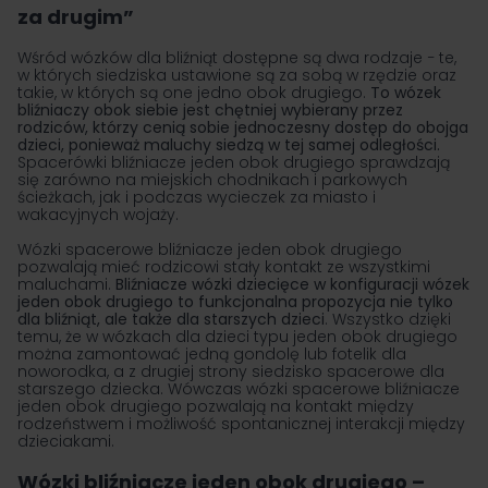
sklepie wózki dziecięce bliźniacze jeden obok drugiego
za drugim”
mają
bardzo pojemne kosze zakupowe
do przewożenia
dziecięcych akcesoriów, a także
dodatkowe elementy
,
Wśród wózków dla bliźniąt dostępne są dwa rodzaje − te,
które są niezbędne o różnych porach roku i przy
w których siedziska ustawione są za sobą w rzędzie oraz
zmiennych warunkach atmosferycznych.
takie, w których są one jedno obok drugiego.
To wózek
bliźniaczy obok siebie jest chętniej wybierany przez
rodziców, którzy cenią sobie jednoczesny dostęp do obojga
dzieci, ponieważ maluchy siedzą w tej samej odległości.
Spacerówki bliźniacze jeden obok drugiego sprawdzają
się zarówno na miejskich chodnikach i parkowych
ścieżkach, jak i podczas wycieczek za miasto i
wakacyjnych wojaży.
Wózki spacerowe bliźniacze jeden obok drugiego
pozwalają mieć rodzicowi stały kontakt ze wszystkimi
maluchami.
Bliźniacze wózki dziecięce
w konfiguracji wózek
jeden obok drugiego to funkcjonalna propozycja nie tylko
dla bliźniąt, ale także dla starszych dzieci
. Wszystko dzięki
temu, że w wózkach dla dzieci typu jeden obok drugiego
można zamontować jedną gondolę lub fotelik dla
noworodka, a z drugiej strony siedzisko spacerowe dla
starszego dziecka. Wówczas wózki spacerowe bliźniacze
jeden obok drugiego pozwalają na kontakt między
rodzeństwem i możliwość spontanicznej interakcji między
dzieciakami.
Wózki bliźniacze jeden obok drugiego –