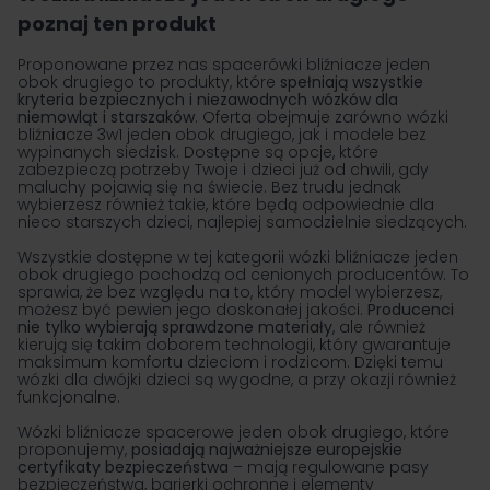
poznaj ten produkt
Proponowane przez nas spacerówki bliźniacze jeden
obok drugiego to produkty, które
spełniają wszystkie
kryteria bezpiecznych i niezawodnych wózków dla
niemowląt i starszaków
. Oferta obejmuje zarówno wózki
bliźniacze 3w1 jeden obok drugiego, jak i modele bez
wypinanych siedzisk. Dostępne są opcje, które
zabezpieczą potrzeby Twoje i dzieci już od chwili, gdy
maluchy pojawią się na świecie. Bez trudu jednak
wybierzesz również takie, które będą odpowiednie dla
nieco starszych dzieci, najlepiej samodzielnie siedzących.
Wszystkie dostępne w tej kategorii wózki bliźniacze jeden
obok drugiego pochodzą od cenionych producentów. To
sprawia, że bez względu na to, który model wybierzesz,
możesz być pewien jego doskonałej jakości.
Producenci
nie tylko wybierają sprawdzone materiały
, ale również
kierują się takim doborem technologii, który gwarantuje
maksimum komfortu dzieciom i rodzicom. Dzięki temu
wózki dla dwójki dzieci są wygodne, a przy okazji również
funkcjonalne.
Wózki bliźniacze spacerowe jeden obok drugiego, które
proponujemy,
posiadają najważniejsze europejskie
certyfikaty bezpieczeństwa
– mają regulowane pasy
bezpieczeństwa, barierki ochronne i elementy