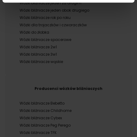
Wózki bliźniacze jeden za drugim
Wózki bliźniacze jeden obok drugiego
Wózki bliźniacze rok po roku
Wózki dla trojaczków i czworaczków
Wózki do żłobka
Wózki bliźniacze spacerowe
Wózki bliźniacze 2w1
Wózki bliźniacze 3w1
Wózki bliźniacze wąskie
Producenci wózków bliźniaczych
Wózki bliźniacze Bebetto
Wózki bliźniacze Childhome
Wózki bliźniacze Cybex
Wózki bliźniacze Peg Perego
Wózki bliźniacze TFK