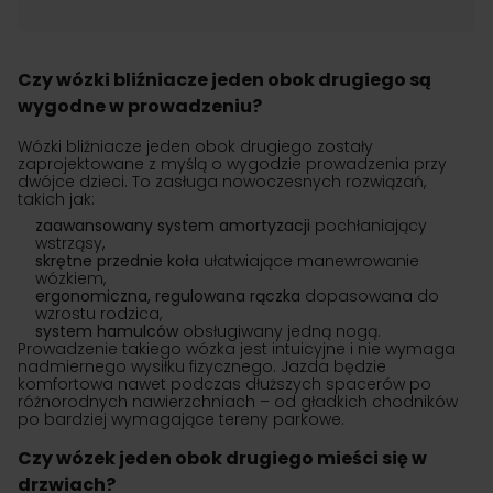
Czy wózki bliźniacze jeden obok drugiego są
wygodne w prowadzeniu?
Wózki bliźniacze jeden obok drugiego zostały
zaprojektowane z myślą o wygodzie prowadzenia przy
dwójce dzieci. To zasługa nowoczesnych rozwiązań,
takich jak:
zaawansowany system amortyzacji
pochłaniający
wstrząsy,
skrętne przednie koła
ułatwiające manewrowanie
wózkiem,
ergonomiczna, regulowana rączka
dopasowana do
wzrostu rodzica,
system hamulców
obsługiwany jedną nogą.
Prowadzenie takiego wózka jest intuicyjne i nie wymaga
nadmiernego wysiłku fizycznego. Jazda będzie
komfortowa nawet podczas dłuższych spacerów po
różnorodnych nawierzchniach – od gładkich chodników
po bardziej wymagające tereny parkowe.
Czy wózek jeden obok drugiego mieści się w
drzwiach?