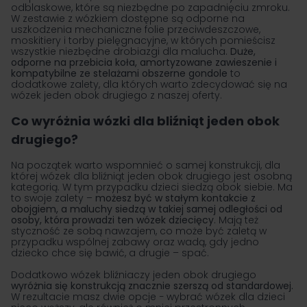
odblaskowe, które są niezbędne po zapadnięciu zmroku.
W zestawie z wózkiem dostępne są odporne na
uszkodzenia mechaniczne folie przeciwdeszczowe,
moskitiery i torby pielęgnacyjne, w których pomieścisz
wszystkie niezbędne drobiazgi dla malucha.
Duże,
odporne na przebicia koła, amortyzowane zawieszenie i
kompatybilne ze stelażami obszerne gondole
to
dodatkowe zalety, dla których warto zdecydować się na
wózek jeden obok drugiego z naszej oferty.
Co wyróżnia wózki dla bliźniąt jeden obok
drugiego?
Na początek warto wspomnieć o samej konstrukcji, dla
której wózek dla bliźniąt jeden obok drugiego jest osobną
kategorią. W tym przypadku dzieci siedzą obok siebie. Ma
to swoje zalety –
możesz być w stałym kontakcie z
obojgiem, a maluchy siedzą w takiej samej odległości od
osoby, która prowadzi ten
wózek dziecięcy
. Mają też
styczność ze sobą nawzajem, co może być zaletą w
przypadku wspólnej zabawy oraz wadą, gdy jedno
dziecko chce się bawić, a drugie – spać.
Dodatkowo wózek bliźniaczy jeden obok drugiego
wyróżnia się konstrukcją znacznie szerszą od standardowej.
W rezultacie masz dwie opcje − wybrać wózek dla dzieci