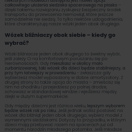
niektórych modelach dostępna jest nawet opcja
całkowitego ułożenia siedziska spacerowego na płasko
–
dzięki takiemu rozwiązaniu zyskujesz bezpieczny środek
transportu do przewożenia niemowląt, które jeszcze
samodzielnie nie siedzą. To tylko niektóre udogodnienia,
które charakteryzują nasze wózki jeden obok drugiego.
Wózek bliźniaczy obok siebie – kiedy go
wybrać?
Wózki bliźniacze jeden obok drugiego to świetny wybór,
jeśli zależy Ci na komfortowym poruszaniu się po
nierównościach. Gdy
mieszkasz w okolicy mało
zurbanizowanej, taki wózek dla dzieci będzie stabilniejszy, a
przy tym łatwiejszy w prowadzeniu
− zwłaszcza gdy
wybierzesz model wyposażony w dobre amortyzatory. Z
drugiej strony to także opcja do miasta – zmieścisz się
nim na chodniku i przejedziesz po polnej drodze,
schowasz w standardowej windzie i wjedziesz między
alejki w dużym supermarkecie.
Gdy między dziećmi jest różnica wieku,
lepszym wyborem
będzie wózek rok po roku
. Jeśli jednak wolisz postawić na
wózek dla bliźniąt jeden obok drugiego, wybierz model z
wymiennymi siedziskami. Dotyczy to przypadku, w którym
dzieci mają przebywać razem na spacerach już od
momentu narodzin młodszego potomka. Jeśli młodsze