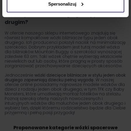
dla dzieci 3w1
,
foteliki samochodowe
,
foteliki RWF
Spersonalizuj
Wózek jeden obok drugiego czy jeden za
drugim?
W ofercie naszego sklepu internetowego znajdują się
również kompaktowe wózki bliźniacze typu jeden obok
drugiego. Ich producenci położyli nacisk na minimalizację
szerokości. Dobrym przykładem jest tutaj model wózka
dla bliźniaków Mountain Buggy o szerokości wynoszącej
zaledwie 63 cm. Taki wózek chętnie wybierają właściciele
niewielkich aut lub osoby, które pragną w prosty sposób
zorganizować przechowywanie dziecięcych akcesoriów.
Jednocześnie
wózki dziecięce bliźniacze w stylu jeden obok
drugiego zapewniają dziecku pełną wygodę
. W naszej
ofercie online posiadamy najnowsze modele wózków dla
dzieci z rodzaju jeden obok drugiego, w tym TFK czy Baby
Monsters, które umożliwiają montaż fotelików na stelażu.
Poznaj szeroką ofertę naszych nowoczesnych i
intuicyjnych wózków dla maluchów jeden obok drugiego i
wybierz ten, dzięki któremu rodzicielstwo będzie dla Ciebie
przyjemną i pełną pasji przygodą!
Proponowane kategorie wózki spacerowe