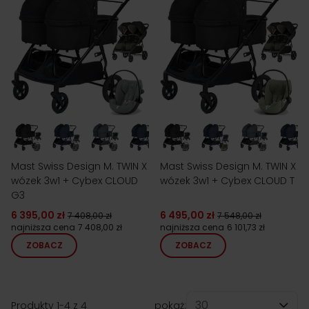
Mast Swiss Design M. TWIN X
Mast Swiss Design M. TWIN X
wózek 3w1 + Cybex CLOUD
wózek 3w1 + Cybex CLOUD T
G3
6 395,00 zł
6 495,00 zł
7 408,00 zł
7 548,00 zł
najniższa cena
7 408,00 zł
najniższa cena
6 101,73 zł
ZOBACZ
ZOBACZ
Produkty
1
-
4
z
4
pokaż: