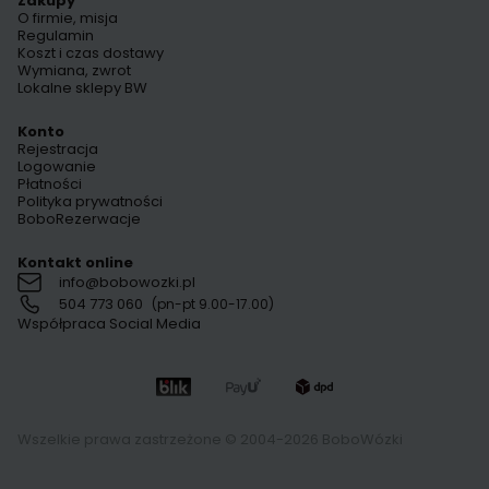
Zakupy
O firmie, misja
Regulamin
Koszt i czas dostawy
Wymiana, zwrot
Lokalne sklepy BW
Konto
Rejestracja
Logowanie
Płatności
Polityka prywatności
BoboRezerwacje
Kontakt online
info@bobowozki.pl
504 773 060
(pn-pt 9.00-17.00)
Współpraca Social Media
Wszelkie prawa zastrzeżone © 2004-2026 BoboWózki