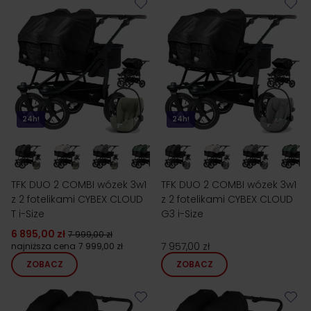
bliźniacze jeden obok drugiego wyróżniają się dobrą
amortyzacją i gwarantują stabilność, niezależnie od liczby
małych pasażerów
. Jednocześnie dostępne w naszym
sklepie wózki dziecięce bliźniacze jeden obok drugiego
mają
bardzo pojemne kosze zakupowe
do przewożenia
dziecięcych akcesoriów, a także
dodatkowe elementy
,
które są niezbędne o różnych porach roku i przy
zmiennych warunkach atmosferycznych.
24h!
24h!
TFK DUO 2 COMBI wózek 3w1
TFK DUO 2 COMBI wózek 3w1
z 2 fotelikami CYBEX CLOUD
z 2 fotelikami CYBEX CLOUD
T i-Size
G3 i-Size
6 895,00 zł
7 999,00 zł
7 957,00 zł
najniższa cena
7 999,00 zł
ZOBACZ
ZOBACZ