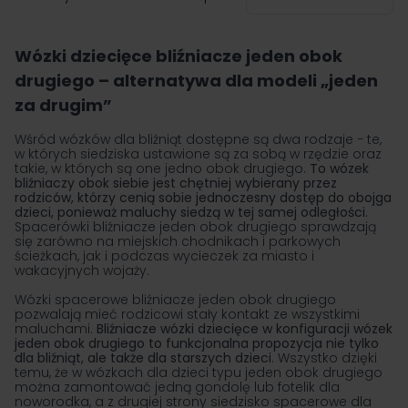
na stronę
Wózki dziecięce bliźniacze jeden obok
drugiego – alternatywa dla modeli „jeden
za drugim”
Wśród wózków dla bliźniąt dostępne są dwa rodzaje − te,
w których siedziska ustawione są za sobą w rzędzie oraz
takie, w których są one jedno obok drugiego.
To wózek
bliźniaczy obok siebie jest chętniej wybierany przez
rodziców, którzy cenią sobie jednoczesny dostęp do obojga
dzieci, ponieważ maluchy siedzą w tej samej odległości.
Spacerówki bliźniacze jeden obok drugiego sprawdzają
się zarówno na miejskich chodnikach i parkowych
ścieżkach, jak i podczas wycieczek za miasto i
wakacyjnych wojaży.
Wózki spacerowe bliźniacze jeden obok drugiego
pozwalają mieć rodzicowi stały kontakt ze wszystkimi
maluchami.
Bliźniacze wózki dziecięce
w konfiguracji wózek
jeden obok drugiego to funkcjonalna propozycja nie tylko
dla bliźniąt, ale także dla starszych dzieci
. Wszystko dzięki
temu, że w wózkach dla dzieci typu jeden obok drugiego
można zamontować jedną gondolę lub fotelik dla
noworodka, a z drugiej strony siedzisko spacerowe dla