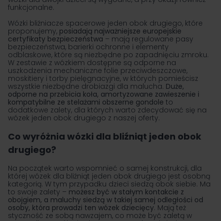
funkcjonalne.
Wózki bliźniacze spacerowe jeden obok drugiego, które
proponujemy,
posiadają najważniejsze europejskie
certyfikaty bezpieczeństwa
– mają regulowane pasy
bezpieczeństwa, barierki ochronne i elementy
odblaskowe, które są niezbędne po zapadnięciu zmroku.
W zestawie z wózkiem dostępne są odporne na
uszkodzenia mechaniczne folie przeciwdeszczowe,
moskitiery i torby pielęgnacyjne, w których pomieścisz
wszystkie niezbędne drobiazgi dla malucha.
Duże,
odporne na przebicia koła, amortyzowane zawieszenie i
kompatybilne ze stelażami obszerne gondole
to
dodatkowe zalety, dla których warto zdecydować się na
wózek jeden obok drugiego z naszej oferty.
Co wyróżnia wózki dla bliźniąt jeden obok
drugiego?
Na początek warto wspomnieć o samej konstrukcji, dla
której wózek dla bliźniąt jeden obok drugiego jest osobną
kategorią. W tym przypadku dzieci siedzą obok siebie. Ma
to swoje zalety –
możesz być w stałym kontakcie z
obojgiem, a maluchy siedzą w takiej samej odległości od
osoby, która prowadzi ten
wózek dziecięcy
. Mają też
styczność ze sobą nawzajem, co może być zaletą w