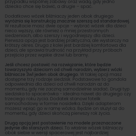
przypadku wspólnej zabawy oraz wadą, gdy jedno
dziecko chce się bawić, a drugie – spać.
Dodatkowo wózek bliźniaczy jeden obok drugiego
wyróżnia się konstrukcją znacznie szerszą od standardowej.
W rezultacie masz dwie opcje − wybrać wózek dla dzieci
nieco węższy, ale również o mniej przestronnych
siedzeniach, albo szerszy i wygodniejszy dla dzieci.
Pierwsza opcja jest bardziej praktyczna, ale wystarczy na
krótszy okres. Druga z kolei jest bardziej komfortowa dla
dzieci, ale sprawia trudność na przykład przy próbach
przejścia przez wąskie drzwi lub bramy.
Jeśli chcesz postawić na rozwiązanie, które będzie
towarzyszyło dzieciom od chwili narodzin, wybierz wózki
bliźniacze 3w1 jeden obok drugiego
. W takiej opcji masz
dostępne trzy rodzaje siedzisk. Podstawowe to gondola
odpowiednia dla dzieci od chwili narodzin aż do
momentu, gdy nie zaczną samodzielnie siadać. Drugi typ
siedziska to spacerówka − idealna nawet do drugiego czy
trzeciego roku życia. Dodatek stanowi fotelik
samochodowy w formie nosidełka. Dzięki adapterom
możesz wpiąć go w ramę wózka. Będzie on służył aż do
momentu, gdy dzieci skończą pierwszy rok życia.
Drugą opcją jest postawienie na modele przeznaczone
jedynie dla starszych dzieci
. To właśnie wózek bliźniaczy
obok siebie w wersji spacerowej jest najbardziej