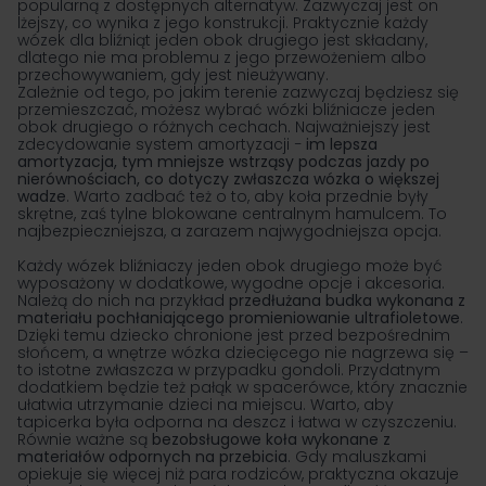
popularną z dostępnych alternatyw. Zazwyczaj jest on
lżejszy, co wynika z jego konstrukcji. Praktycznie każdy
wózek dla bliźniąt jeden obok drugiego jest składany,
dlatego nie ma problemu z jego przewożeniem albo
przechowywaniem, gdy jest nieużywany.
Zależnie od tego, po jakim terenie zazwyczaj będziesz się
przemieszczać, możesz wybrać wózki bliźniacze jeden
obok drugiego o różnych cechach. Najważniejszy jest
zdecydowanie system amortyzacji −
im lepsza
amortyzacja, tym mniejsze wstrząsy podczas jazdy po
nierównościach, co dotyczy zwłaszcza wózka o większej
wadze
. Warto zadbać też o to, aby koła przednie były
skrętne, zaś tylne blokowane centralnym hamulcem. To
najbezpieczniejsza, a zarazem najwygodniejsza opcja.
Każdy wózek bliźniaczy jeden obok drugiego może być
wyposażony w dodatkowe, wygodne opcje i akcesoria.
Należą do nich na przykład
przedłużana budka wykonana z
materiału pochłaniającego promieniowanie ultrafioletowe
.
Dzięki temu dziecko chronione jest przed bezpośrednim
słońcem, a wnętrze wózka dziecięcego nie nagrzewa się –
to istotne zwłaszcza w przypadku gondoli. Przydatnym
dodatkiem będzie też pałąk w spacerówce, który znacznie
ułatwia utrzymanie dzieci na miejscu. Warto, aby
tapicerka była odporna na deszcz i łatwa w czyszczeniu.
Równie ważne są
bezobsługowe koła wykonane z
materiałów odpornych na przebicia
. Gdy maluszkami
opiekuje się więcej niż para rodziców, praktyczna okazuje