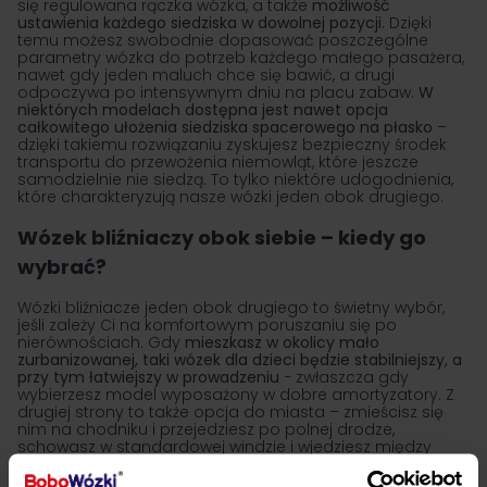
się regulowana rączka wózka, a także
możliwość
ustawienia każdego siedziska w dowolnej pozycji
. Dzięki
temu możesz swobodnie dopasować poszczególne
parametry wózka do potrzeb każdego małego pasażera,
nawet gdy jeden maluch chce się bawić, a drugi
odpoczywa po intensywnym dniu na placu zabaw.
W
niektórych modelach dostępna jest nawet opcja
całkowitego ułożenia siedziska spacerowego na płasko
–
dzięki takiemu rozwiązaniu zyskujesz bezpieczny środek
transportu do przewożenia niemowląt, które jeszcze
samodzielnie nie siedzą. To tylko niektóre udogodnienia,
które charakteryzują nasze wózki jeden obok drugiego.
Wózek bliźniaczy obok siebie – kiedy go
wybrać?
Wózki bliźniacze jeden obok drugiego to świetny wybór,
jeśli zależy Ci na komfortowym poruszaniu się po
nierównościach. Gdy
mieszkasz w okolicy mało
zurbanizowanej, taki wózek dla dzieci będzie stabilniejszy, a
przy tym łatwiejszy w prowadzeniu
− zwłaszcza gdy
wybierzesz model wyposażony w dobre amortyzatory. Z
drugiej strony to także opcja do miasta – zmieścisz się
nim na chodniku i przejedziesz po polnej drodze,
schowasz w standardowej windzie i wjedziesz między
alejki w dużym supermarkecie.