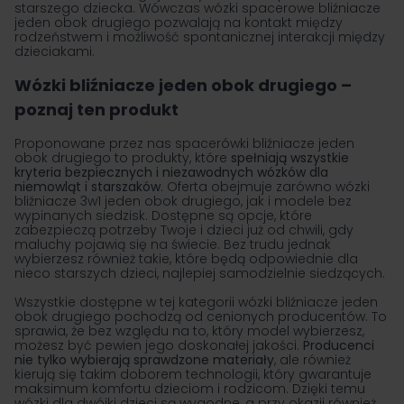
starszego dziecka. Wówczas wózki spacerowe bliźniacze
jeden obok drugiego pozwalają na kontakt między
rodzeństwem i możliwość spontanicznej interakcji między
dzieciakami.
Wózki bliźniacze jeden obok drugiego –
poznaj ten produkt
Proponowane przez nas spacerówki bliźniacze jeden
obok drugiego to produkty, które
spełniają wszystkie
kryteria bezpiecznych i niezawodnych wózków dla
niemowląt i starszaków
. Oferta obejmuje zarówno wózki
bliźniacze 3w1 jeden obok drugiego, jak i modele bez
wypinanych siedzisk. Dostępne są opcje, które
zabezpieczą potrzeby Twoje i dzieci już od chwili, gdy
maluchy pojawią się na świecie. Bez trudu jednak
wybierzesz również takie, które będą odpowiednie dla
nieco starszych dzieci, najlepiej samodzielnie siedzących.
Wszystkie dostępne w tej kategorii wózki bliźniacze jeden
obok drugiego pochodzą od cenionych producentów. To
sprawia, że bez względu na to, który model wybierzesz,
możesz być pewien jego doskonałej jakości.
Producenci
nie tylko wybierają sprawdzone materiały
, ale również
kierują się takim doborem technologii, który gwarantuje
maksimum komfortu dzieciom i rodzicom. Dzięki temu
wózki dla dwójki dzieci są wygodne, a przy okazji również