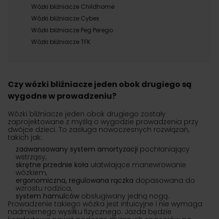
Wózki bliźniacze Childhome
Wózki bliźniacze Cybex
Wózki bliźniacze Peg Perego
Wózki bliźniacze TFK
Czy wózki bliźniacze jeden obok drugiego są
wygodne w prowadzeniu?
Wózki bliźniacze jeden obok drugiego zostały
zaprojektowane z myślą o wygodzie prowadzenia przy
dwójce dzieci. To zasługa nowoczesnych rozwiązań,
takich jak:
zaawansowany system amortyzacji
pochłaniający
wstrząsy,
skrętne przednie koła
ułatwiające manewrowanie
wózkiem,
ergonomiczna, regulowana rączka
dopasowana do
wzrostu rodzica,
system hamulców
obsługiwany jedną nogą.
Prowadzenie takiego wózka jest intuicyjne i nie wymaga
nadmiernego wysiłku fizycznego. Jazda będzie