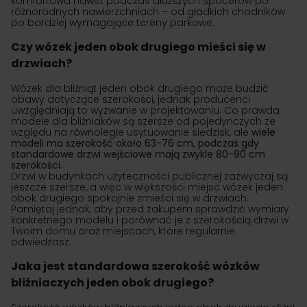
komfortowa nawet podczas dłuższych spacerów po
różnorodnych nawierzchniach – od gładkich chodników
po bardziej wymagające tereny parkowe.
Czy wózek jeden obok drugiego mieści się w
drzwiach?
Wózek dla bliźniąt jeden obok drugiego może budzić
obawy dotyczące szerokości, jednak producenci
uwzględniają to wyzwanie w projektowaniu. Co prawda
modele dla bliźniaków są szersze od pojedynczych ze
względu na równoległe usytuowanie siedzisk, ale
wiele
modeli ma szerokość około 63-76 cm, podczas gdy
standardowe drzwi wejściowe mają zwykle 80-90 cm
szerokości
.
Drzwi w budynkach użyteczności publicznej zazwyczaj są
jeszcze szersze, a więc w większości miejsc wózek jeden
obok drugiego spokojnie zmieści się w drzwiach.
Pamiętaj jednak, aby przed zakupem sprawdzić wymiary
konkretnego modelu i porównać je z szerokością drzwi w
Twoim domu oraz miejscach, które regularnie
odwiedzasz.
Jaka jest standardowa szerokość wózków
bliźniaczych jeden obok drugiego?