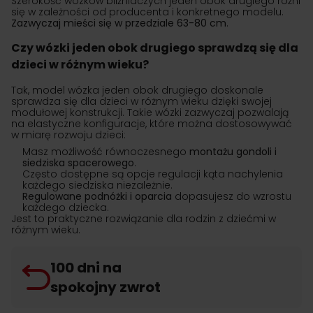
Szerokość wózków bliźniaczych jeden obok drugiego różni
się w zależności od producenta i konkretnego modelu.
Zazwyczaj mieści się w przedziale 63-80 cm
.
Czy wózki jeden obok drugiego sprawdzą się dla
dzieci w różnym wieku?
Tak, model wózka jeden obok drugiego doskonale
sprawdza się dla dzieci w różnym wieku dzięki swojej
modułowej konstrukcji. Takie wózki zazwyczaj pozwalają
na elastyczne konfiguracje, które można dostosowywać
w miarę rozwoju dzieci:
Masz możliwość równoczesnego
montażu gondoli i
siedziska spacerowego
.
Często dostępne są opcje regulacji kąta nachylenia
każdego siedziska niezależnie.
Regulowane podnóżki i oparcia
dopasujesz do wzrostu
każdego dziecka.
Jest to praktyczne rozwiązanie dla rodzin z dziećmi w
różnym wieku.
100 dni na
spokojny zwrot