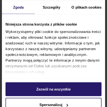
Zgoda
Szczegóły
O plikach cookies
Producenci spacerówek
Spacerówki Cybex
Niniejsza strona korzysta z plików cookie
Spacerówki Britax
Wykorzystujemy pliki cookie do spersonalizowania treści
Spacerówki Espiro
i reklam, aby oferować funkcje społecznościowe i
Spacerówki Euro Cart
analizować ruch w naszej witrynie. Informacje o tym, jak
Spacerówki Inglesina
korzystasz z naszej witryny, udostępniamy partnerom
Spacerówki Graco
społecznościowym, reklamowym i analitycznym.
Spacerówki Peg Perego
Partnerzy mogą połączyć te informacje z innymi danymi
Spacerówki Kinderkraft
otrzymanymi od Ciebie lub uzyskanymi podczas
Spacerówki Joie
korzystania z ich usług.
Spacerówki Baby Jogger
Spacerówki Anex
Spacerówki Chicco
Zezwól na wszystkie
Spacerówki Cybex Platinum
Spacerówki EASYGO
Spacerówki Thule
Spersonalizuj