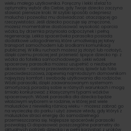
wieku małego użytkownika. Poręczny i lekki stelaż to
optymalny wybór dla Ciebie, gdy Twoje dziecko zaczyna
stawiać pierwsze kroki. W szybki sposób odepniesz
malucha i pozwolisz mu doświadczać otaczającej go
rzeczywistości. Jeśli dziecko poczuje się zmęczone,
możesz momentalnie dostosować wysokość oparcia
wózka, by drzemka przyniosła odpoczynek i pełną
regenerację. Lekka spacerówka parasolka posiada
dodatkowe udogodnienia, które umożliwiają jej łatwy
transport samochodem lub środkami komunikacji
publicznej. W kilku ruchach możesz ją złożyć lub rozłożyć,
dzięki czemu prościej jest przenieść śpiące dziecko np. z
wózka do fotelika samochodowego. Lekki wózek
spacerowy parasolka możesz uzupełnić o niezbędne
akcesoria – osłona przeciwsłoneczna, śpiwór lub folia
przeciwdeszczowa, zapewnią najmłodszym domownikom
najwyższy komfort i swobodę użytkowania dla rodziców.
Wózki parasolki, dzięki zaawansowanym systemom
amortyzacji, poradzą sobie w różnych warunkach i mogą
śmiało konkurować z klasycznymi typami wózków
spacerowych. Wózek parasolka dla dziecka będzie
właściwym wyborem w rodzinie, w której jest wiele
maluszków z niewielką różnicą wieku – możesz zabrać go
na wycieczkę do parku i użyć zawsze wtedy, gdy któryś z
maluszków straci energię do samodzielnego
przemieszczania się. Najlepsze spacerówki parasolki
pozwalają Ci dopasować poszczególne parametry do
aktualnych potrzeb dziecka i w pełni korzystać z uroków