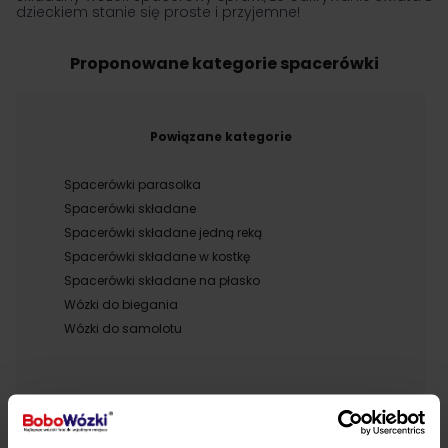
dzieckiem stanie się proste i przyjemne!
Proponowane kategorie spacerówki
Powiązane kategorie
Spacerówki parasolka
Spacerówki składane
Spacerówki składane jedną reką
Spacerówki składane w kostkę
Spacerówki składane na płasko
Wózki do biegania
Wózki do samolotu