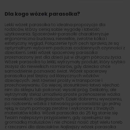
na stronę
Dla kogo wózek parasolka?
Lekki wózek parasolka to idealna propozycja dla
rodziców, którzy cenią sobie wygodę i łatwość
użytkowania. Spacerówki-parasolki charakteryzuje
ergonomiczna budowa, niewielkie, zwrotne kółka i
estetyczny wygląd. Połączenie tych cech sprawia, że są
optymalnym wyborem podczas codziennych czynności z
dzieckiem. Lekki wózek spacerowy parasolka
przeznaczony jest dla dzieci już w drugim półroczu życia.
Wózek parasolka to lekki, wytrzymały produkt, który szybko
złożysz do niewielkich rozmiarów, gdy dziecko chce
samodzielnie poznawać świat. Wózek spacerowy
parasolka jest lżejszy od klasycznych wózków
dziecięcych. Jest również prosty w transporcie i
przechowywaniu. Co więcej, stosunkowo łatwo wjechać
nim do sklepu lub pokonać wysoki próg. Delikatny, ale
wytrzymały stelaż umożliwia proste przenoszenie wózka
na niewielkich odległościach. Dzięki dobremu wyważeniu,
po rozłożeniu wózka z łatwością poprowadzisz go jedną
ręką, w czym pomogą zwrotne i wykonane z trwałych
materiałów kółka. Wózek parasolka do 25 kg stanie się
Twoim najlepszym przyjacielem, gdy opiekujesz się
gromadką maluszków i nie chcesz nosić zbyt wielu toreb
z rzeczami dla dzieciaków. Najlżejszy wózek parasolka