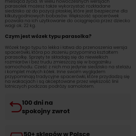
miesiąca życia. W wielu nowoczesnych wersjach
parasolek możesz także wykorzystać rozkładane
siedzisko aż do pozycji płaskiej, które jest bezpieczne dla
kilkutygodniowych bobasów. Większość spacerówek
pozwala na ich użytkowanie do ociągnięcia przez dziecko
wagi ok. 22 kg.
Czym jest wózek typu parasolka?
Wózek tego typu to lekka i łatwa do przenoszenia wersja
spacerówki, która po złożeniu przypomina kształtem
parasolkę. Sprzęty te składają się do niewielkich
rozmiarów i bez trudu zmieszczą się w bagażniku
samochodu. Cześć z nich ma jedynie siedzisko na stelażu
i komplet małych kółek. Inne swoim wyglądem
przypominają tradycyjne spacerówki, które przydadzą się
na wakacjach i są akceptowane przez większość linii
lotniczych podczas podróży samolotem.
100 dni na
spokojny zwrot
50+ sklepów w Polsce