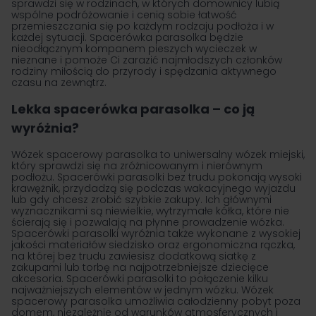
sprawdzi się w rodzinach, w których domownicy lubią
wspólne podróżowanie i cenią sobie łatwość
przemieszczania się po każdym rodzaju podłoża i w
każdej sytuacji. Spacerówka parasolka będzie
nieodłącznym kompanem pieszych wycieczek w
nieznane i pomoże Ci zarazić najmłodszych członków
rodziny miłością do przyrody i spędzania aktywnego
czasu na zewnątrz.
Lekka spacerówka parasolka – co ją
wyróżnia?
Wózek spacerowy parasolka to uniwersalny wózek miejski,
który sprawdzi się na zróżnicowanym i nierównym
podłożu. Spacerówki parasolki bez trudu pokonają wysoki
krawężnik, przydadzą się podczas wakacyjnego wyjazdu
lub gdy chcesz zrobić szybkie zakupy. Ich głównymi
wyznacznikami są niewielkie, wytrzymałe kółka, które nie
ścierają się i pozwalają na płynne prowadzenie wózka.
Spacerówki parasolki wyróżnia także wykonane z wysokiej
jakości materiałów siedzisko oraz ergonomiczna rączka,
na której bez trudu zawiesisz dodatkową siatkę z
zakupami lub torbę na najpotrzebniejsze dziecięce
akcesoria. Spacerówki parasolki to połączenie kilku
najważniejszych elementów w jednym wózku. Wózek
spacerowy parasolka umożliwia całodzienny pobyt poza
domem, niezależnie od warunków atmosferycznych i