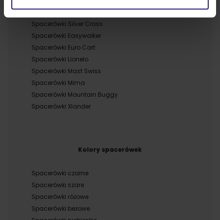
Spacerówki X-lander
Spacerówki TFK
Spacerówki Silver Cross
Spacerówki Easywalker
Spacerówki Euro Cart
Spacerówki Lionelo
Spacerówki Mast Swiss
Spacerówki Mima
Spacerówki Mountain Buggy
Spacerówki Xlander
Kolory spacerówek
Spacerówki czarne
Spacerówki szare
Spacerówki różowe
Spacerówki beżowe