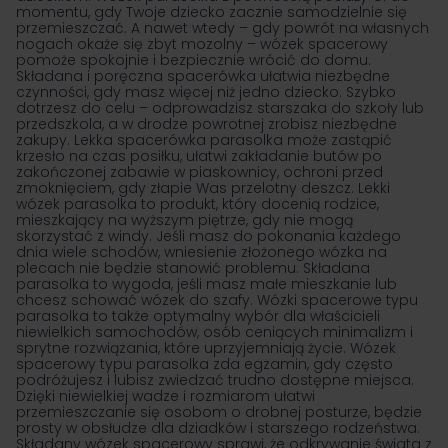
momentu, gdy Twoje dziecko zacznie samodzielnie się
przemieszczać. A nawet wtedy – gdy powrót na własnych
nogach okaże się zbyt mozolny – wózek spacerowy
pomoże spokojnie i bezpiecznie wrócić do domu.
Składana i poręczna spacerówka ułatwia niezbędne
czynności, gdy masz więcej niż jedno dziecko. Szybko
dotrzesz do celu – odprowadzisz starszaka do szkoły lub
przedszkola, a w drodze powrotnej zrobisz niezbędne
zakupy. Lekka spacerówka parasolka może zastąpić
krzesło na czas posiłku, ułatwi zakładanie butów po
zakończonej zabawie w piaskownicy, ochroni przed
zmoknięciem, gdy złapie Was przelotny deszcz. Lekki
wózek parasolka to produkt, który docenią rodzice,
mieszkający na wyższym piętrze, gdy nie mogą
skorzystać z windy. Jeśli masz do pokonania każdego
dnia wiele schodów, wniesienie złożonego wózka na
plecach nie będzie stanowić problemu. Składana
parasolka to wygoda, jeśli masz małe mieszkanie lub
chcesz schować wózek do szafy. Wózki spacerowe typu
parasolka to także optymalny wybór dla właścicieli
niewielkich samochodów, osób ceniących minimalizm i
sprytne rozwiązania, które uprzyjemniają życie. Wózek
spacerowy typu parasolka zda egzamin, gdy często
podróżujesz i lubisz zwiedzać trudno dostępne miejsca.
Dzięki niewielkiej wadze i rozmiarom ułatwi
przemieszczanie się osobom o drobnej posturze, będzie
prosty w obsłudze dla dziadków i starszego rodzeństwa.
Składany wózek spacerowy sprawi, że odkrywanie świata z