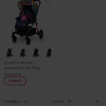
COSATTO WOWEE
spacerówka do 25kg
2 599,00 zł
ZOBACZ
Produkty
1
-
1
z
1
pokaż: