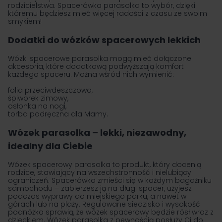
rodzicielstwa. Spacerówka parasolka to wybór, dzięki
któremu będziesz mieć więcej radości z czasu ze swoim
smykiem!
Dodatki do wózków spacerowych lekkich
Wózki spacerowe parasolka mogą mieć dołączone
akcesoria, które dodatkową podwyższają komfort
każdego spaceru. Można wśród nich wymienić:
folia przeciwdeszczowa,
śpiworek zimowy,
osłonka na nogi,
torba podręczna dla Mamy.
Wózek parasolka – lekki, niezawodny,
idealny dla Ciebie
Wózek spacerowy parasolka to produkt, który docenią
rodzice, stawiający na wszechstronność i nielubiący
ograniczeń. Spacerówka zmieści się w każdym bagażniku
samochodu – zabierzesz ją na długi spacer, użyjesz
podczas wyprawy do miejskiego parku, a nawet w
górach lub na plaży. Regulowane siedzisko i wysokość
podnóżka sprawią, że wózek spacerowy będzie rósł wraz z
dzieckiem. Wózek parasolka z pewnością posłuży Ci do