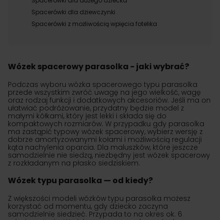
Spacerówki dla dużego dziecka
Spacerówki dla dziewczynki
Spacerówki z możliwością wpięcia fotelika
Wózek spacerowy parasolka - jaki wybrać?
Podczas wyboru wózka spacerowego typu parasolka
przede wszystkim zwróć uwagę na jego wielkość, wagę
oraz rodzaj funkcji i dodatkowych akcesoriów. Jeśli ma on
ułatwiać podróżowanie, przydatny będzie model z
małymi kółkami, który jest lekki i składa się do
kompaktowych rozmiarów. W przypadku gdy parasolka
ma zastąpić typowy wózek spacerowy, wybierz wersję z
dobrze amortyzowanymi kołami i możliwością regulacji
kąta nachylenia oparcia. Dla maluszków, które jeszcze
samodzielnie nie siedzą, niezbędny jest wózek spacerowy
z rozkładanym na płasko siedziskiem.
Wózek typu parasolka — od kiedy?
Z większości modeli wózków typu parasolka możesz
korzystać od momentu, gdy dziecko zaczyna
samodzielnie siedzieć. Przypada to na okres ok. 6