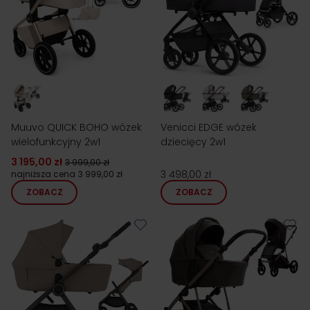
Muuvo QUICK BOHO wózek
Venicci EDGE wózek
wielofunkcyjny 2w1
dziecięcy 2w1
3 195,00 zł
3 999,00 zł
3 498,00 zł
najniższa cena
3 999,00 zł
ZOBACZ
ZOBACZ