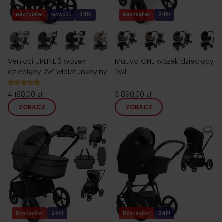
Bestseller
Nowość
24h!
Bestseller
24h!
Venicci UPLINE 3 wózek
Muuvo ONE wózek dziecięcy
dziecięcy 2w1 wielofunkcyjny
2w1
4 188,00 zł
3 890,00 zł
ZOBACZ
ZOBACZ
Bestseller
24h!
Bestseller
24h!