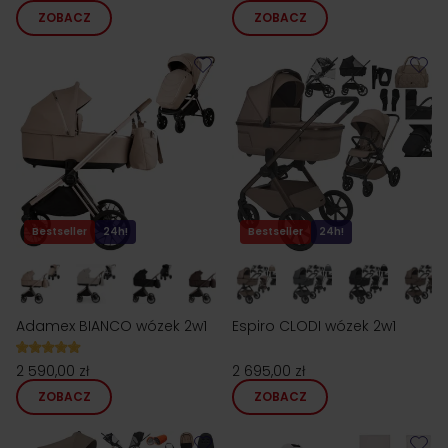
ZOBACZ
ZOBACZ
Bestseller
24h!
Bestseller
24h!
Adamex BIANCO wózek 2w1
Espiro CLODI wózek 2w1
2 590,00 zł
2 695,00 zł
ZOBACZ
ZOBACZ