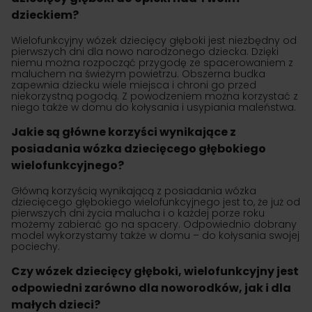
dzieckiem?
Wielofunkcyjny wózek dziecięcy głęboki jest niezbędny od
pierwszych dni dla nowo narodzonego dziecka. Dzięki
niemu można rozpocząć przygodę ze spacerowaniem z
maluchem na świeżym powietrzu. Obszerna budka
zapewnia dziecku wiele miejsca i chroni go przed
niekorzystną pogodą. Z powodzeniem można korzystać z
niego także w domu do kołysania i usypiania maleństwa.
Jakie są główne korzyści wynikające z
posiadania wózka dziecięcego głębokiego
wielofunkcyjnego?
Główną korzyścią wynikającą z posiadania wózka
dziecięcego głębokiego wielofunkcyjnego jest to, że już od
pierwszych dni życia malucha i o każdej porze roku
możemy zabierać go na spacery. Odpowiednio dobrany
model wykorzystamy także w domu – do kołysania swojej
pociechy.
Czy wózek dziecięcy głęboki, wielofunkcyjny jest
odpowiedni zarówno dla noworodków, jak i dla
małych dzieci?