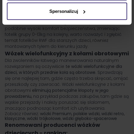
kierunku jazdy
, w ten sposób jest to najbardziej
bezpieczny i dopuszczalny sposób przewożenia,
Spersonalizuj
podróżując z noworodkiem w samochodzie. Aby jednak
również starsze dziecko mogło mieć zapewniony
podobnie wysoki komfort bezpieczeństwa, zmieniając
fotelik grupy 0-13kg na kolejny, warto rozważyć i zgłębić
temat fotelików RWF dla starszych dzieci, również
montowanych tyłem do kierunku jazdy.
Wózek wielofunkcyjny z kołami obrotowymi
Dla zwolenników łatwego manewrowania naturalnym
rozwiązaniem są oczywiście
te wózki wielofunkcyjne dla
dzieci, w których przednie koła są obrotowe
. Sprawdzają
się one najlepiej tam, gdzie często trzeba skręcać, omijać
przeszkody czy zawracać. Wózki wielofunkcyjne z kołami
obrotowymi
eliminują potencjalne kłopoty w jego
prowadzeniu
, na przykład podczas zakupów, tam gdzie są
wąskie przejazdy i należy poruszać się slalomem,
znacząco podnosząc komfort ich użytkowania.
Zobacz również:
wózki Premium
,
polskie wózki
,
wózki retro,
klasyczne
,
wózki trójkołowe
,
wózki głęboko-spacerowe
Renomowani producenci wózków
dziecięcych - ranking: