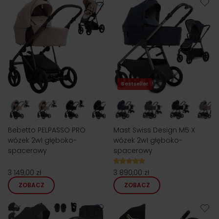
Bestseller
Bebetto PELPASSO PRO
Mast Swiss Design M5 X
wózek 2w1 głęboko-
wózek 2w1 głęboko-
spacerowy
spacerowy
3 149,00 zł
3 890,00 zł
ZOBACZ
ZOBACZ