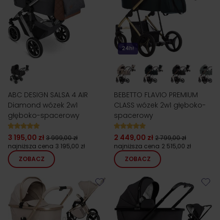
24h!
ABC DESIGN SALSA 4 AIR
BEBETTO FLAVIO PREMIUM
Diamond wózek 2w1
CLASS wózek 2w1 głęboko-
głęboko-spacerowy
spacerowy
3 195,00 zł
2 449,00 zł
3 999,00 zł
2 799,00 zł
najniższa cena
3 195,00 zł
najniższa cena
2 515,00 zł
ZOBACZ
ZOBACZ