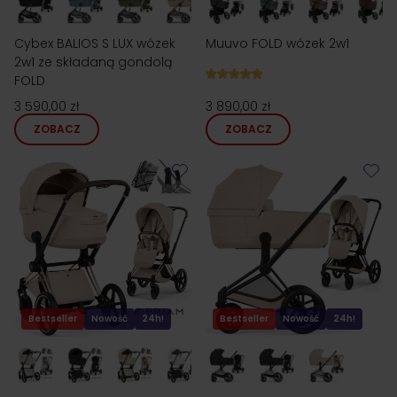
Cybex BALIOS S LUX wózek
Muuvo FOLD wózek 2w1
2w1 ze składaną gondolą
FOLD
3 590,00 zł
3 890,00 zł
ZOBACZ
ZOBACZ
Bestseller
Nowość
24h!
Bestseller
Nowość
24h!