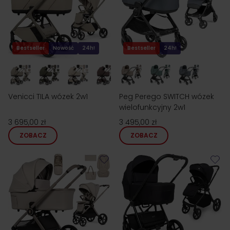
Bestseller
Nowość
24h!
Bestseller
24h!
Venicci TILA wózek 2w1
Peg Perego SWITCH wózek
wielofunkcyjny 2w1
3 695,00 zł
3 495,00 zł
ZOBACZ
ZOBACZ