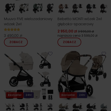
Muuvo FIVE wielozadaniowy
Bebetto MONTI wózek 2w1
wózek 2w1
głęboko-spacerowy
2 950,00 zł
3 599,00 zł
3 490,00 zł
najniższa cena
3 599,00 zł
ZOBACZ
ZOBACZ
Bestseller
24h!
Bestseller
24h!