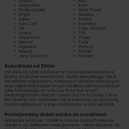
EasyGO
Riko
Easywalker
Roan
Elodie Details
Silver Cross
Emjot
Skiddou
Espiro
Stokke
Euro Cart
Swandoo
GB
Tako Junama
Graco
TFK
Greentom
Thule
Hamax
Tutis
Inglesina
Venicci
Insevio
Waldin
Jane Concord
Xlander
BoboWózki od 2004r.
Od wielu lat stale zdobywamy cenne doświadczenie w
branży artykułów dziecięcych, wąsko specjalizując się w
doradztwie najlepszych, markowych wózków dziecięcych
oraz najbardziej bezpiecznych fotelików samochodowych
jakie funkcjonują na rynku, po to by być w tym
niedoścignionym. Naszym celem jest to, by każdy z Was
kto obdarzy nas zaufaniem był przekonany, że tworzymy
zespół najlepszych w kraju fachowców w tym sektorze.
Profesjonalny dobór wózka do oczekiwań
Wszystkie wózki jak i foteliki w ofercie naszych sklepów
staramy się dokładnie selekcjonować i tak je dobierać, by