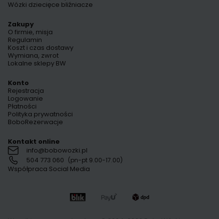
Wózki dziecięce bliźniacze
Zakupy
O firmie, misja
Regulamin
Koszt i czas dostawy
Wymiana, zwrot
Lokalne sklepy BW
Konto
Rejestracja
Logowanie
Płatności
Polityka prywatności
BoboRezerwacje
Kontakt online
info@bobowozki.pl
504 773 060
(pn-pt 9.00-17.00)
Współpraca Social Media