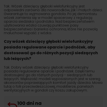
Tak. Wózek dziecięcy głęboki wielofunkcyjny jest
odpowiedni zarówno dla noworodków, jak i małych dzieci.
Gwarantuje to wyjmowana gondola. Po jej demontażu
wózek zamienia się w model spacerowy z regulacją
oparcia siedziska i podnóżka. Nad bezpieczeństwem
użytkowania wózka czuwają punktowe pasy
bezpieczeństwa i barierka ochronna, które nie pozwolą
maluchowi wypaść z wózka.
Czy wózek dziecięcy głęboki wielofunkcyjny
posiada regulowane oparcie i podnóżek, aby
dostosować go do różnych pozycji siedzących
lub leżących?
Tak. Dobry wózek dziecięcy głęboki wielofunkcyjny
posiada regulowane oparcie i podnóżek. Dzięki temu
dostosujesz go do różnych pozycji - siedzących lub
leżących. Większość modeli wyposażonych jest w szereg
akcesoriów poprawiających komfort jazdy dziecka. Mowa
tutaj o folii przeciwdeszczowej, moskitierze, panelach
wentylacyjnych w gondoli czy koszu zakupowym.
100 dni na