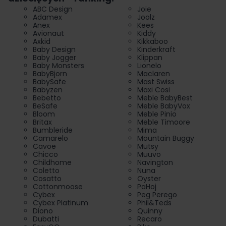
ABC Design
Joie
Adamex
Joolz
Anex
Kees
Avionaut
Kiddy
Axkid
Kikkaboo
Baby Design
Kinderkraft
Baby Jogger
Klippan
Baby Monsters
Lionelo
BabyBjorn
Maclaren
BabySafe
Mast Swiss
Babyzen
Maxi Cosi
Bebetto
Meble BabyBest
BeSafe
Meble BabyVox
Bloom
Meble Pinio
Britax
Meble Timoore
Bumbleride
Mima
Camarelo
Mountain Buggy
Cavoe
Mutsy
Chicco
Muuvo
Childhome
Navington
Coletto
Nuna
Cosatto
Oyster
Cottonmoose
PaHoj
Cybex
Peg Perego
Cybex Platinum
Phil&Teds
Diono
Quinny
Dubatti
Recaro