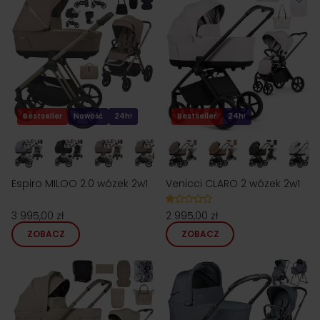
Bestseller
Nowość
24h!
Bestseller
24h!
Espiro MILOO 2.0 wózek 2w1
Venicci CLARO 2 wózek 2w1
3 995,00 zł
2 995,00 zł
ZOBACZ
ZOBACZ