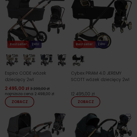
Bestseller
24h!
Bestseller
24h!
Espiro CODE wózek
Cybex PRIAM 4.0 JEREMY
dziecięcy 2w1
SCOTT wózek dziecięcy 2w1
2 495,00 zł
3 299,00 zł
12 495,00 zł
najniższa cena
2 498,00 zł
ZOBACZ
ZOBACZ