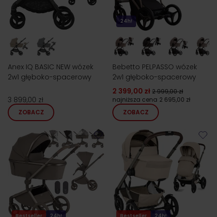
24h!
Anex IQ BASIC NEW wózek
Bebetto PELPASSO wózek
2w1 głęboko-spacerowy
2w1 głęboko-spacerowy
2 399,00 zł
2 999,00 zł
3 899,00 zł
najniższa cena
2 695,00 zł
ZOBACZ
ZOBACZ
Bestseller
24h!
Bestseller
24h!