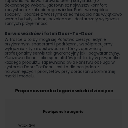
zapewnić Państwu zarówno pełną satysfakcję z
dokonanego wyboru, jak również najwyższy komfort
korzystania z zakupionego
wózka
. Państwa wspólne
spacery i podróże z Waszymi dziećmi są dla nas wyjątkowo
ważne by były udane, bezpieczne i dostarczały wyłącznie
samych przyjemności.
Serwis wózków i foteli Door-To-Door
W trosce o to by mogli się Państwo cieszyć jedynie
przyjemnymi spacerami i podróżami, współpracujemy
wyłącznie z tymi dostawcami, którzy zapewniają
profesjonalny serwis tak gwarancyjny jak i pogwarancyjny.
Kluczowe dla nas jako specjalistów jest to, by w przypadku
każdego produktu zapewniona była Państwu obsługa w
systemie Door-To-Door i jest to dla nas jeden z
najważniejszych priorytetów przy doradzaniu konkretnej
marki i modelu.
Proponowane kategorie wózki dziecięce
Powiązane kategorie
Wózki 2w1