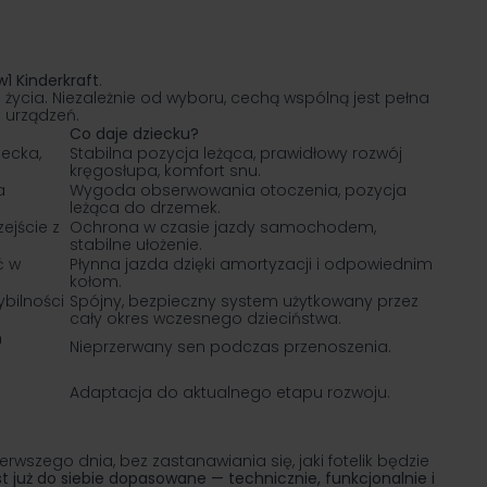
1 Kinderkraft
.
 życia. Niezależnie od wyboru, cechą wspólną jest pełna
 urządzeń.
Co daje dziecku?
iecka,
Stabilna pozycja leżąca, prawidłowy rozwój
kręgosłupa, komfort snu.
a
Wygoda obserwowania otoczenia, pozycja
leżąca do drzemek.
ejście z
Ochrona w czasie jazdy samochodem,
stabilne ułożenie.
ć w
Płynna jazda dzięki amortyzacji i odpowiednim
kołom.
bilności
Spójny, bezpieczny system użytkowany przez
cały okres wczesnego dzieciństwa.
h
Nieprzerwany sen podczas przenoszenia.
Adaptacja do aktualnego etapu rozwoju.
rwszego dnia, bez zastanawiania się, jaki fotelik będzie
t już do siebie dopasowane — technicznie, funkcjonalnie i