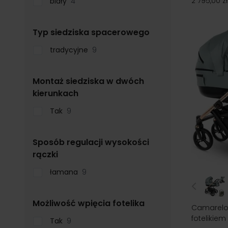
2 795,00 zł
biały
4
filter
Typ siedziska spacerowego
tradycyjne
9
Montaż siedziska w dwóch
filter
kierunkach
Tak
9
Sposób regulacji wysokości
filter
rączki
łamana
9
filter
Możliwość wpięcia fotelika
Camarelo 
fotelikiem
Tak
9