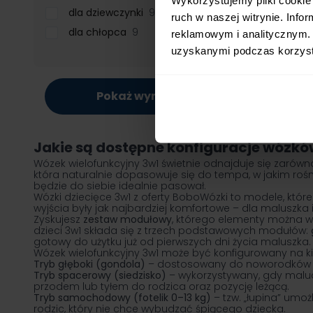
dla dziewczynki
9
ruch w naszej witrynie. Inf
dla chłopca
9
reklamowym i analitycznym. 
uzyskanymi podczas korzysta
Pokaż wyniki
Jakie są dostępne konfiguracje wózkó
Wózek wielofunkcyjny 3w1 świetnie odnajduje się zarów
która naturalnie dopasowuje się do tempa, w jakim rośn
będzie do siebie idealnie pasował.
Wózki dziecięce 3w1 z oferty BoboWózki to modele, któr
wyjścia były jak najbardziej komfortowe – dla maluszka i
Zyskujesz
zestaw modułowy
, którego elementy można wp
dzieci 3w1 składa się z trzech podstawowych modułów:
gotowy do użytku już od pierwszych dni życia maluszka.
Wózek wielofunkcyjny 3w1 może być konfigurowany na k
Tryb głęboki (gondola)
– dostosowany do noworodków i m
Tryb spacerowy (siedzisko)
– wykorzystywany, gdy maluc
przodem lub tyłem do rodzica oraz pozycję leżącą.
Tryb samochodowy (
fotelik 0–13 kg
)
– tzw. „łupina” umo
rodzic, który nie chce wybudzać śpiącego dziecka.