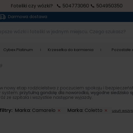
Foteliki czy wózki? 📞 504773060 📞 504950350
Darmowa dostawa
sze wózki i foteliki w jednym miejscu. Czego szukasz?
Cybex Platinum
Krzesełka do karmienia
Pozostałe a
ji
ść w nowy etap rodzicielstwa z poczuciem spokoju i bezpieczeń
y system:
przytulną gondolę dla noworodka, wygodne siedzisko s
ż ze szpitala i wszystkie następne wyjazdy.
iltry:
Marka
:
Camarelo
Marka
:
Coletto
usuń wszys