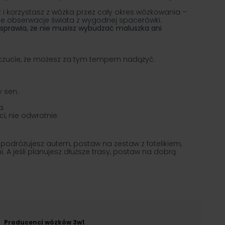
 i korzystasz z wózka przez cały okres wózkowania –
ze obserwacje świata z wygodnej spacerówki.
ż sprawia, że nie musisz wybudzać maluszka ani
 poczucie, że możesz za tym tempem nadążyć.
 sen.
a.
i, nie odwrotnie.
o podróżujesz autem, postaw na zestaw z fotelikiem,
. A jeśli planujesz dłuższe trasy, postaw na dobrą
Producenci wózków 3w1