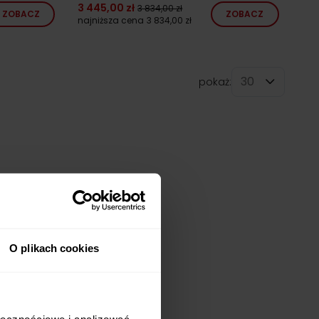
3 445,00 zł
3 834,00 zł
ZOBACZ
ZOBACZ
najniższa cena
3 834,00 zł
pokaż:
na stronę
O plikach cookies
ołecznościowe i analizować