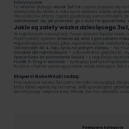
kolorystycznie
.
To właśnie dlatego
wózek 3w1
tak często pojawia się na
zazwyczaj do około 4. roku życia dziecka. Każdy etap 
Dla rodziców, którzy często podróżują samochodem, z
zastanawiać się, jak przenieść go z auta na spacerówkę
.
Jakie są zalety wózka dziecięcego 3w1
W najbliższych miesiącach Twoje dziecko będzie rosło, r
Przemyślany system
zmienia się wraz z potrzebami mal
Najważniejsze korzyści, jakie zapewnia wózek wielofunkcy
Od narodzin do 4. roku życia na jednym stelażu
– nie mus
Gondola dla najmłodszych
– odpowiednia głębokość, wy
Spacerówka do poznawania świata
– z regulacją oparcia
Fotelik 0–13 kg w zestawie
– zyskujesz pełną kompatybilno
Rodzice chętnie wybierają polskie wózki dziecięce 3w1 z
Eksperci BoboWózki radzą:
Przy wyborze wózka 3w1 patrz nie tylko na wygląd, ale p
który łatwo wpina się na ramę. Jeśli spacerujesz głównie
amortyzację i większe koła. Wózek 3w1 ma ułatwiać codz
Powiązane kategorie