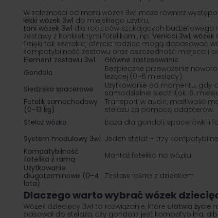
W zależności od marki wózek 3w1 może również występo
lekki wózek 3w1
do miejskiego użytku,
tani wózek 3w1
dla rodziców szukających budżetowego r
zestawy z konkretnymi fotelikami, np.
Venicci 3w1
,
wózek 
Dzięki tak szerokiej ofercie rodzice mogą dopasować wó
kompatybilność zestawu oraz oszczędność miejsca i b
Element zestawu 3w1
Główne zastosowanie
Bezpieczne przewożenie noworo
Gondola
leżącej (0–6 miesięcy).
Użytkowanie od momentu, gdy d
Siedzisko spacerowe
samodzielnie siedzi (ok. 6. miesi
Fotelik samochodowy
Transport w aucie, możliwość m
(0–13 kg)
stelażu za pomocą adapterów.
Stelaż wózka
Baza dla gondoli, spacerówki i fo
System modułowy 3w1
Jeden stelaż + trzy kompatybiln
Kompatybilność
Montaż fotelika na wózku.
fotelika z ramą
Użytkowanie
długoterminowe (0–4
Zestaw rośnie z dzieckiem.
lata)
Dlaczego warto wybrać wózek dziecię
Wózek dziecięcy
3w1 to rozwiązanie, które
ułatwia życie 
pasował do stelaża, czy gondola jest kompatybilna, al