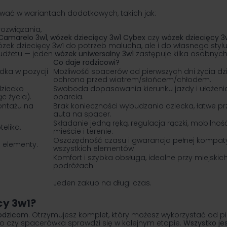
wać w wariantach dodatkowych, takich jak:
ozwiązania,
Camarelo 3w1
,
wózek dziecięcy 3w1 Cybex
czy
wózek dziecięcy 3w
zek dziecięcy 3w1 do potrzeb malucha, ale i do własnego stylu
udżetu — jeden
wózek uniwersalny 3w1
zastępuje kilka osobnych
Co daje rodzicowi?
dka w pozycji
Możliwość spacerów od pierwszych dni życia dz
ochrona przed wiatrem/słońcem/chłodem.
ziecko
Swoboda dopasowania kierunku jazdy i ułożeni
ąc życia).
oparcia.
ontażu na
Brak konieczności wybudzania dziecka, łatwe prz
auta na spacer.
Składanie jedną ręką, regulacja rączki, mobilnoś
telika.
mieście i terenie.
Oszczędność czasu i gwarancja pełnej kompaty
e elementy.
wszystkich elementów
Komfort i szybka obsługa, idealne przy miejskic
podróżach.
Jeden zakup na długi czas.
cy 3w1?
rodzicom
. Otrzymujesz komplet, który możesz wykorzystać od pie
bo czy
spacerówka
sprawdzi się w kolejnym etapie.
Wszystko jes