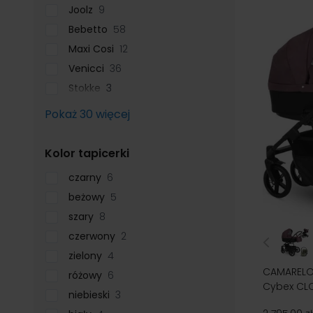
Joolz
9
Bebetto
58
Maxi Cosi
12
Venicci
36
Stokke
3
Pokaż 30 więcej
filter
Kolor tapicerki
czarny
6
beżowy
5
szary
8
czerwony
2
zielony
4
CAMARELO 
różowy
6
Cybex CLO
niebieski
3