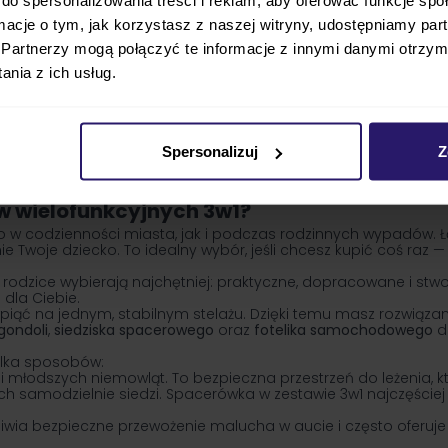
ormacje o tym, jak korzystasz z naszej witryny, udostępniamy p
Partnerzy mogą połączyć te informacje z innymi danymi otrzym
nia z ich usług.
Spersonalizuj
Z
w wielofunkcyjnych 3w1?
no w codzienności miasta, jak i podczas rodzinnych wypadów. 
ie Twoje dziecko. To idealny wybór, jeśli chcesz kupić coś raz
e rodzice wybierają najchętniej: praktyczne, dopracowane i stw
 dla Ciebie.
iąć na jednym, stabilnym stelażu. Dzięki temu masz rozwiązanie
gondoli
,
siedziska spacerowego
oraz
fotelika samochodowego
dl
ilka sposobów:
łodszych niemowląt. To bezpieczna przestrzeń do leżenia, kt
h samodzielnie siedzi. Spacerówka w zestawie 3w1 najczęście
żliwia bezpieczne przewożenie malucha w aucie i często oferuj