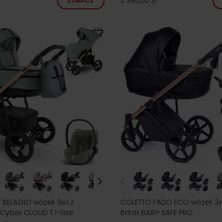
3 395,00 zł
ZOBACZ
BELAGIO wózek 3w1 z
COLETTO FADO ECO wózek 3w1 
 Cybex CLOUD T i-Size
Britax BABY-SAFE PRO