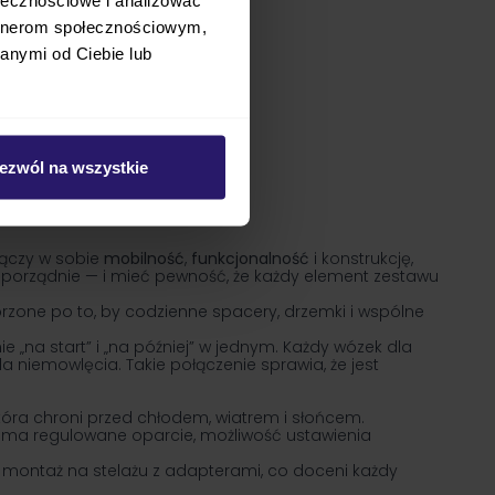
artnerom społecznościowym,
anymi od Ciebie lub
ezwól na wszystkie
Łączy w sobie
mobilność
,
funkcjonalność
i konstrukcję,
 — porządnie — i mieć pewność, że każdy element zestawu
orzone po to, by codzienne spacery, drzemki i wspólne
 „na start” i „na później” w jednym. Każdy wózek dla
a niemowlęcia. Takie połączenie sprawia, że jest
óra chroni przed chłodem, wiatrem i słońcem.
j ma regulowane oparcie, możliwość ustawienia
e montaż na stelażu z adapterami, co doceni każdy