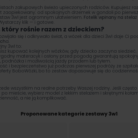
 listach zakupowych świeżo upieczonych rodziców. Kupujesz raz
jest zaopiekowany: od spokojnych drzemek w gondoli po pierws
estaw 3w1 jest ogromnym ułatwieniem.
Fotelik wpinany na stela
 Wystarczy klik — i gotowe.
, który rośnie razem z dzieckiem?
ozwijało się i odkrywało świat, a wózek dla dzieci 3w1 daje Ci
uch
a.
jny 3w1 to:
isz kupować kolejnych wózków, gdy dziecko zaczyna siedzieć.
godny materacyk i osłony przed pogodą gwarantują spokojny
, podnóżka i możliwością jazdy przodem lub tyłem.
ść i bezpieczeństwo już podczas pierwszej podróży ze szpital
 oferty BoboWózki, bo to zestaw dopasowuje się do codziennośc
rzede wszystkim na realne potrzeby Waszej rodziny. Jeśli częst
 po mieście, wybierz model z lekkim stelażem i skrętnymi kołami
ienność, a nie ją komplikować.
Proponowane kategorie zestawy 3w1