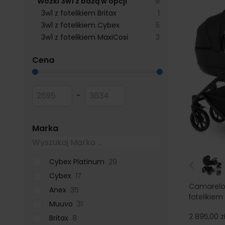
products available
Wózki 3w1 z bazą w opcji
9
products available
3w1 z fotelikiem Britax
1
products available
3w1 z fotelikiem Cybex
5
products available
3w1 z fotelikiem MaxiCosi
3
filter
Cena
Przejdź do listy produktów
Minimum value
Maksymalna wartość
-
filter
Marka
Cybex Platinum
29
Cybex
17
Camarelo 
Anex
35
fotelikiem
Muuvo
31
2 895,00 z
Britax
8