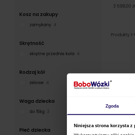
3 598,00 z
filter
Kosz na zakupy
zamykany
4
Produkty
1
-
filter
Skrętność
skrętne przednie koła
4
filter
Rodzaj kół
żelowe
4
filter
Waga dziecka
Zgoda
do 15kg
3
Niniejsza strona korzysta z
filter
Płeć dziecka
Wykorzystujemy pliki cookie 