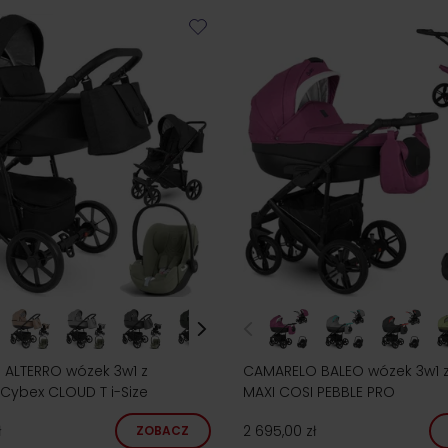
ALTERRO wózek 3w1 z
CAMARELO BALEO wózek 3w1 z 
 Cybex CLOUD T i-Size
MAXI COSI PEBBLE PRO
ł
2 695,00 zł
ZOBACZ