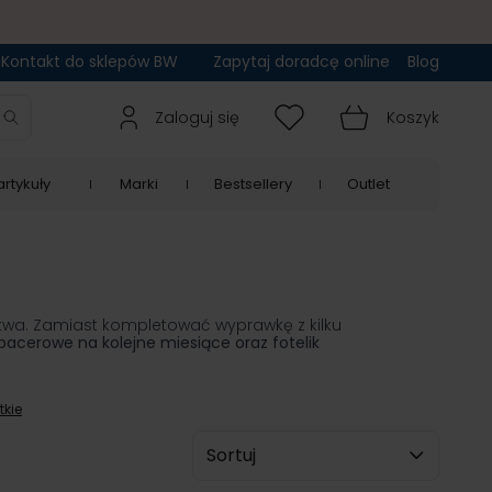
Kontakt do sklepów BW
Zapytaj doradcę online
Blog
Zaloguj się
Koszyk
rtykuły
Marki
Bestsellery
Outlet
stwa. Zamiast kompletować wyprawkę z kilku
pacerowe na kolejne miesiące oraz fotelik
tkie
Sortuj wg