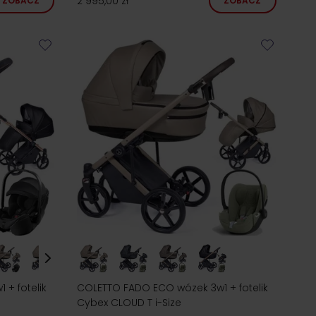
2 995,00 zł
ZOBACZ
ZOBACZ
+ fotelik
COLETTO FADO ECO wózek 3w1 + fotelik
Cybex CLOUD T i-Size