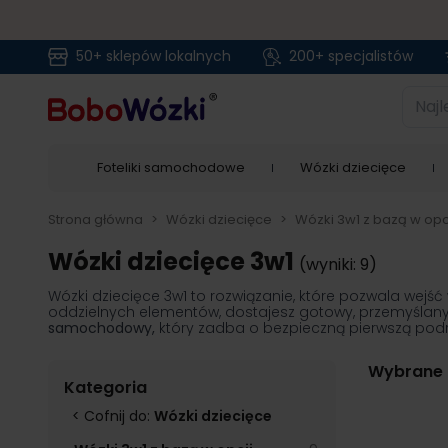
50+ sklepów lokalnych
200+ specjalistów
Przejdź do treści
Najlep
Foteliki samochodowe
Wózki dziecięce
Strona główna
>
Wózki dziecięce
>
Wózki 3w1 z bazą w opc
Wózki dziecięce 3w1
(wyniki: 9)
Wózki dziecięce 3w1 to rozwiązanie, które pozwala wej
oddzielnych elementów, dostajesz gotowy, przemyślan
samochodowy,
który zadba o bezpieczną pierwszą podró
Wybrane f
Kategoria
< Cofnij do:
Wózki dziecięce