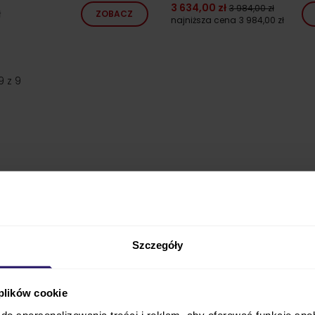
3 634,00 zł
3 984,00 zł
ł
ZOBACZ
najniższa cena
3 984,00 zł
9
z
9
Szczegóły
 plików cookie
do spersonalizowania treści i reklam, aby oferować funkcje sp