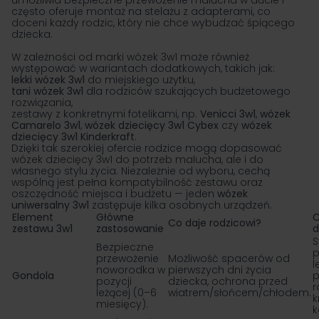
umożliwia bezpieczne przewożenie malucha w aucie i
często oferuje montaż na stelażu z adapterami, co
doceni każdy rodzic, który nie chce wybudzać śpiącego
dziecka.
W zależności od marki wózek 3w1 może również
występować w wariantach dodatkowych, takich jak:
lekki wózek 3w1
do miejskiego użytku,
tani wózek 3w1
dla rodziców szukających budżetowego
rozwiązania,
zestawy z konkretnymi fotelikami, np.
Venicci 3w1
,
wózek
Camarelo 3w1
,
wózek dziecięcy 3w1 Cybex
czy
wózek
dziecięcy 3w1 Kinderkraft
.
Dzięki tak szerokiej ofercie rodzice mogą dopasować
wózek dziecięcy 3w1 do potrzeb malucha, ale i do
własnego stylu życia. Niezależnie od wyboru, cechą
wspólną jest pełna kompatybilność zestawu oraz
oszczędność miejsca i budżetu — jeden
wózek
uniwersalny 3w1
zastępuje kilka osobnych urządzeń.
Element
Główne
C
Co daje rodzicowi?
zestawu 3w1
zastosowanie
d
S
Bezpieczne
p
przewożenie
Możliwość spacerów od
l
noworodka w
pierwszych dni życia
Gondola
p
pozycji
dziecka, ochrona przed
r
leżącej (0–6
wiatrem/słońcem/chłodem.
k
miesięcy).
k