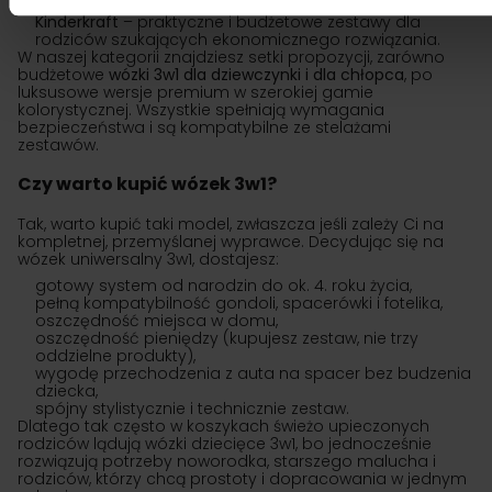
zróżnicowany teren.
Kinderkraft
– praktyczne i budżetowe zestawy dla
rodziców szukających ekonomicznego rozwiązania.
W naszej kategorii znajdziesz setki propozycji, zarówno
budżetowe
wózki 3w1 dla dziewczynki i dla chłopca
, po
luksusowe wersje premium w szerokiej gamie
kolorystycznej. Wszystkie spełniają wymagania
bezpieczeństwa i są kompatybilne ze stelażami
zestawów.
Czy warto kupić wózek 3w1?
Tak, warto kupić taki model, zwłaszcza jeśli zależy Ci na
kompletnej, przemyślanej wyprawce. Decydując się na
wózek uniwersalny 3w1, dostajesz:
gotowy system od narodzin do ok. 4. roku życia,
pełną kompatybilność gondoli, spacerówki i fotelika,
oszczędność miejsca w domu,
oszczędność pieniędzy (kupujesz zestaw, nie trzy
oddzielne produkty),
wygodę przechodzenia z auta na spacer bez budzenia
dziecka,
spójny stylistycznie i technicznie zestaw.
Dlatego tak często w koszykach świeżo upieczonych
rodziców lądują wózki dziecięce 3w1, bo jednocześnie
rozwiązują potrzeby noworodka, starszego malucha i
rodziców, którzy chcą prostoty i dopracowania w jednym