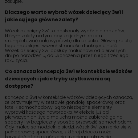
zakupie.
Dlaczego warto wybrać wózek dziecięcy 3w1 i
jakie są jego główne zalety?
Wózek dziecięcy 3w1 to doskonały wybór dla rodziców,
którym zależy na tym, aby za jednym razem
skompletować całą wyprawkę dla dziecka. Główną zaletą
tego modeli jest wszechstronność i funkcjonalność.
Wózek dziecięcy 3w1 posłuży maluchowi od pierwszych
dni po narodzeniu, do ukończenia przez niego trzeciego
roku życia.
Co oznacza koncepcja 3w1 w kontekście wózków
dziecięcych i jakie tryby użytkowania są
dostępne?
Koncepcja 3w1 w kontekście wózków dziecięcych oznacza,
że otrzymujemy w zestawie gondolę, spacerówkę oraz
fotelik samochodowy. Są to niezbędne elementy
wyprawki każdego noworodka. W efekcie już od
pierwszych dni życia malucha można zabierać go na
spacery i w bezpieczny sposób przewozić samochodem.
Gdy malec samodzielnie siedzi, wózek 3w1 zamienia się w
pełnoprawną spacerówkę, z której dziecko może
korzystać aż do ukończenia trzeciego roku życia.