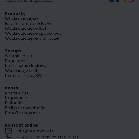
Produkty
Wózki dziecięce
Foteliki samochodowe
Wózki dziecięce 3w1
Wózki dziecięce spacerowe
Wózki dziecięce bliźniacze
Zakupy
O firmie, misja
Regulamin
Koszt i czas dostawy
Wymiana, zwrot
Lokalne sklepy BW
Konto
Rejestracja
Logowanie
Płatności
Polityka prywatności
BoboRezerwacje
Kontakt online
info@bobowozki.pl
504 773 060
(pn-pt 9.00-17.00)