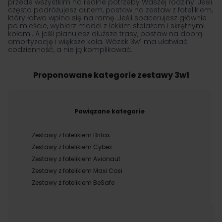
przede wszystkim na realne potrzeby Waszej rodziny. Jeśli
często podróżujesz autem, postaw na zestaw z fotelikiem,
który łatwo wpina się na ramę. Jeśli spacerujesz głównie
po mieście, wybierz model z lekkim stelażem i skrętnymi
kołami. A jeśli planujesz dłuższe trasy, postaw na dobrą
amortyzację i większe koła. Wózek 3w1 ma ułatwiać
codzienność, a nie ją komplikować.
Proponowane kategorie zestawy 3w1
Powiązane kategorie
Zestawy z fotelikiem Britax
Zestawy z fotelikiem Cybex
Zestawy z fotelikiem Avionaut
Zestawy z fotelikiem Maxi Cosi
Zestawy z fotelikiem BeSafe