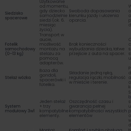
Użytkowanie
od momentu,
gdy dziecko
Swoboda dopasowania
o
Siedzisko
samodzielnie
kierunku jazdy i ułożenia
o
spacerowe
siedzi (ok. 6.
oparcia.
p
miesiąc
d
życia).
Transport w
aucie,
O
Fotelik
możliwość
Brak konieczności
c
samochodowy
montażu na
wybudzania dziecka, łatwe
(0–13 kg)
stelażu za
przejście z auta na spacer.
s
pomocą
u
adapterów.
P
Baza dla
Składanie jedną ręką,
d
gondoli,
Stelaż wózka
regulacja rączki, mobilność
a
spacerówki i
w mieście i terenie.
fotelika.
k
S
b
Jeden stelaż
Oszczędność czasu i
s
System
+ trzy
gwarancja pełnej
u
modułowy 3w1
kompatybilne
kompatybilności wszystkich
p
elementy.
elementów
o
d
Montaż
Komfort i szybka obsługa,
N