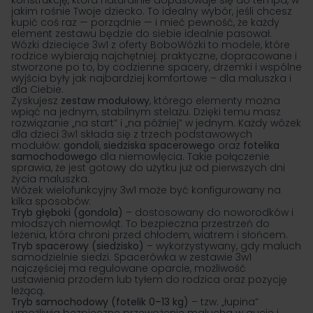
konstrukcję, która naturalnie dopasowuje się do tempa, w
jakim rośnie Twoje dziecko. To idealny wybór, jeśli chcesz
kupić coś raz — porządnie — i mieć pewność, że każdy
element zestawu będzie do siebie idealnie pasował.
Wózki dziecięce 3w1 z oferty BoboWózki to modele, które
rodzice wybierają najchętniej: praktyczne, dopracowane i
stworzone po to, by codzienne spacery, drzemki i wspólne
wyjścia były jak najbardziej komfortowe – dla maluszka i
dla Ciebie.
Zyskujesz
zestaw modułowy
, którego elementy można
wpiąć na jednym, stabilnym stelażu. Dzięki temu masz
rozwiązanie „na start” i „na później” w jednym. Każdy wózek
dla dzieci 3w1 składa się z trzech podstawowych
modułów:
gondoli
,
siedziska spacerowego
oraz
fotelika
samochodowego
dla niemowlęcia. Takie połączenie
sprawia, że jest gotowy do użytku już od pierwszych dni
życia maluszka.
Wózek wielofunkcyjny 3w1 może być konfigurowany na
kilka sposobów:
Tryb głęboki (gondola)
– dostosowany do noworodków i
młodszych niemowląt. To bezpieczna przestrzeń do
leżenia, która chroni przed chłodem, wiatrem i słońcem.
Tryb spacerowy (siedzisko)
– wykorzystywany, gdy maluch
samodzielnie siedzi. Spacerówka w zestawie 3w1
najczęściej ma regulowane oparcie, możliwość
ustawienia przodem lub tyłem do rodzica oraz pozycję
leżącą.
Tryb samochodowy (
fotelik 0–13 kg
)
– tzw. „łupina”