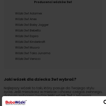
Producenci wózków 3w1
Wózki 3w1 Adamex
Wózki 3w1 Anex
Wózki 3w1 Baby Jogger
Wózki 3w1 Bebetto
Wózki 3w1 Espiro
Wózki 3w1 Kinderkraft
Wózki 3w1 Muuvo
Wózki 3w1 Tako Junama
Wózki 3w1 Venicci
Jaki wózek dla dziecka 3w1 wybrać?
Najlepszy wózek to taki, który pasuje do Twojego stylu
życia. Jeśli mieszkasz w mieście i chcesz czegoś zwinnego,
dobrym wyborem będzie
lekki wózek 3w1
z żelowymi
kołami. Jeśli częściej spacerujesz po nierównych drogach,
wybierz model z większą amortyzacją. Ważne: zawsze