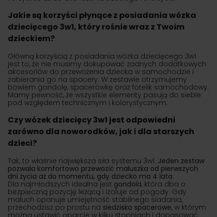
Jakie są korzyści płynące z posiadania wózka
dziecięcego 3w1, który rośnie wraz z Twoim
dzieckiem?
Główną korzyścią z posiadania wózka dziecięcego 3w1
jest to, że nie musimy dokupować żadnych dodatkowych
akcesoriów do przewożenia dziecka w samochodzie i
zabierania go na spacery. W zestawie otrzymujemy
bowiem gondolę, spacerówkę oraz fotelik samochodowy.
Mamy pewność, że wszystkie elementy pasują do siebie
pod względem technicznym i kolorystycznym.
Czy wózek dziecięcy 3w1 jest odpowiedni
zarówno dla noworodków, jak i dla starszych
dzieci?
Tak, to właśnie największa siła systemu 3w1
. Jeden zestaw
pozwala komfortowo przewozić maluszka od pierwszych
dni życia aż do momentu, gdy dziecko ma 4 lata
.
Dla najmłodszych idealna jest
gondola
, która dba o
bezpieczną pozycję leżącą i izoluje od pogody. Gdy
maluch opanuje umiejętność stabilnego siadania,
przechodzisz po prostu na
siedzisko spacerowe
, w którym
można ustawić oparcie w kilku stopniach i dopasować