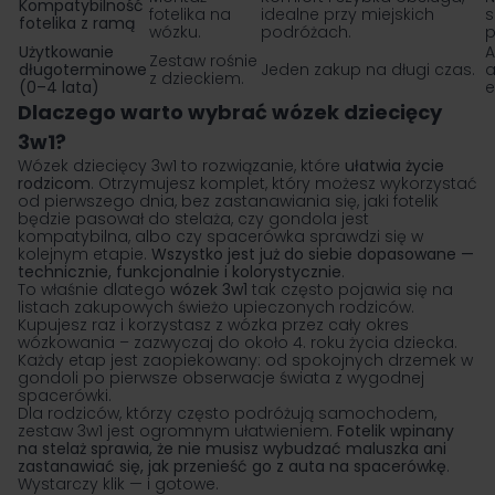
Kompatybilność
fotelika na
idealne przy miejskich
s
fotelika z ramą
wózku.
podróżach.
p
Użytkowanie
A
Zestaw rośnie
długoterminowe
Jeden zakup na długi czas.
a
z dzieckiem.
(0–4 lata)
e
Dlaczego warto wybrać wózek dziecięcy
3w1?
Wózek dziecięcy
3w1 to rozwiązanie, które
ułatwia życie
rodzicom
. Otrzymujesz komplet, który możesz wykorzystać
od pierwszego dnia, bez zastanawiania się, jaki fotelik
będzie pasował do stelaża, czy gondola jest
kompatybilna, albo czy
spacerówka
sprawdzi się w
kolejnym etapie.
Wszystko jest już do siebie dopasowane —
technicznie, funkcjonalnie i kolorystycznie
.
To właśnie dlatego
wózek 3w1
tak często pojawia się na
listach zakupowych świeżo upieczonych rodziców.
Kupujesz raz i korzystasz z wózka przez cały okres
wózkowania – zazwyczaj do około 4. roku życia dziecka.
Każdy etap jest zaopiekowany: od spokojnych drzemek w
gondoli po pierwsze obserwacje świata z wygodnej
spacerówki.
Dla rodziców, którzy często podróżują samochodem,
zestaw 3w1 jest ogromnym ułatwieniem.
Fotelik wpinany
na stelaż sprawia, że nie musisz wybudzać maluszka ani
zastanawiać się, jak przenieść go z auta na spacerówkę
.
Wystarczy klik — i gotowe.