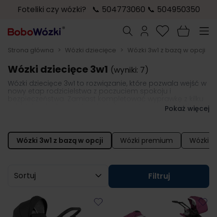
Foteliki czy wózki? 📞 504773060 📞 504950350
Przejdź do treści
Szukaj
Strona główna
>
Wózki dziecięce
>
Wózki 3w1 z bazą w opcji
Wózki dziecięce 3w1
(wyniki: 7)
Wózki dziecięce 3w1 to rozwiązanie, które pozwala wejść w
nowy etap rodzicielstwa z poczuciem spokoju i
bezpieczeństwa. Zamiast kompletować wyprawkę z kilku
oddzielnych elementów, dostajesz gotowy, przemyślany
Pokaż więcej
system:
przytulną gondolę dla noworodka, wygodne
siedzisko spacerowe na kolejne miesiące oraz fotelik
samochodowy,
który zadba o bezpieczną pierwszą
podróż ze szpitala i wszystkie następne wyjazdy.
Wózki 3w1 z bazą w opcji
Wózki premium
Wózki 2
Sortuj wg
Filtruj