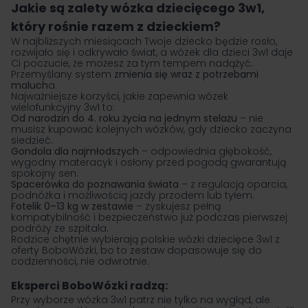
Jakie są zalety wózka dziecięcego 3w1,
który rośnie razem z dzieckiem?
W najbliższych miesiącach Twoje dziecko będzie rosło,
rozwijało się i odkrywało świat, a wózek dla dzieci 3w1 daje
Ci poczucie, że możesz za tym tempem nadążyć.
Przemyślany system
zmienia się wraz z potrzebami
maluch
a.
Najważniejsze korzyści, jakie zapewnia wózek
wielofunkcyjny 3w1 to:
Od narodzin do 4. roku życia na jednym stelażu
– nie
musisz kupować kolejnych wózków, gdy dziecko zaczyna
siedzieć.
Gondola dla najmłodszych
– odpowiednia głębokość,
wygodny materacyk i osłony przed pogodą gwarantują
spokojny sen.
Spacerówka do poznawania świata
– z regulacją oparcia,
podnóżka i możliwością jazdy przodem lub tyłem.
Fotelik 0–13 kg w zestawie
– zyskujesz pełną
kompatybilność i bezpieczeństwo już podczas pierwszej
podróży ze szpitala.
Rodzice chętnie wybierają polskie wózki dziecięce 3w1 z
oferty BoboWózki, bo to zestaw dopasowuje się do
codzienności, nie odwrotnie.
Eksperci BoboWózki radzą:
Przy wyborze wózka 3w1 patrz nie tylko na wygląd, ale