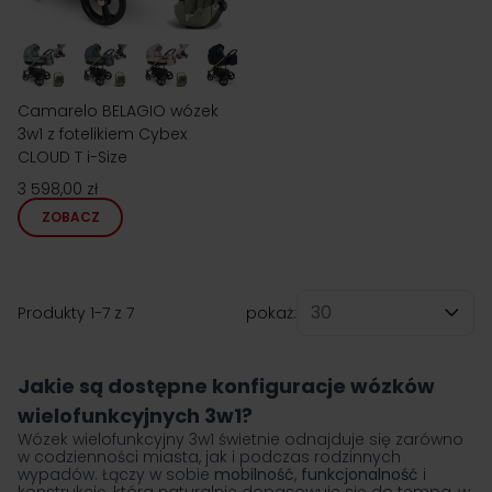
Camarelo BELAGIO wózek
3w1 z fotelikiem Cybex
CLOUD T i-Size
3 598,00 zł
ZOBACZ
Produkty
1
-
7
z
7
pokaż:
na stronę
Jakie są dostępne konfiguracje wózków
wielofunkcyjnych 3w1?
Wózek wielofunkcyjny 3w1 świetnie odnajduje się zarówno
w codzienności miasta, jak i podczas rodzinnych
wypadów. Łączy w sobie
mobilność
,
funkcjonalność
i