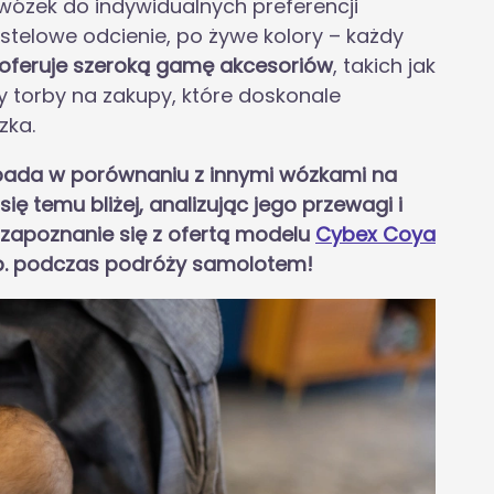
ózek do indywidualnych preferencji
astelowe odcienie, po żywe kolory – każdy
oferuje szeroką gamę akcesoriów
, takich jak
y torby na zakupy, które doskonale
zka.
ypada w porównaniu z innymi wózkami na
ię temu bliżej, analizując jego przewagi i
y zapoznanie się z ofertą modelu
Cybex Coya
 np. podczas podróży samolotem!