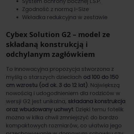
System ochrony bocznej L.S.P.
Zgodność z normą i-Size
Wkładka redukcyjna w zestawie
Cybex Solution G2 – model ze
składaną konstrukcją i
odchylanym zagłówkiem
To innowacyjna propozycja stworzona z
myślą o starszych dzieciach
od 100 do 150
cm wzrostu (od ok. 3 do 12 lat)
. Największą
nowością i udogodnieniem dla rodziców w
wersji G2 jest unikalna,
składana konstrukcja
oraz wbudowany uchwyt
. Dzięki temu fotelik
można w kilka chwil zmniejszyć do bardzo
kompaktowych rozmiarów, co ułatwia jego
przechowywanie w domowym schowku czy