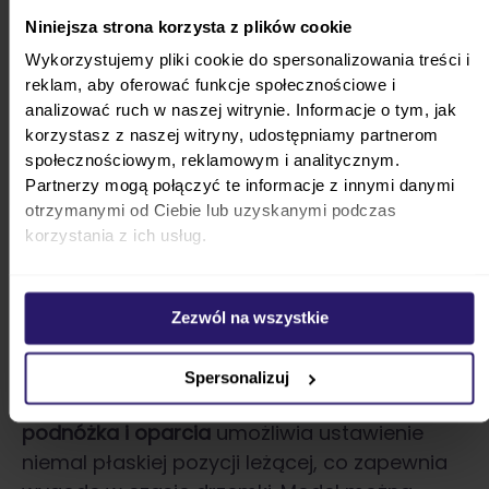
Lekki fotelik Cybex Cloud T Plus
Niniejsza strona korzysta z plików cookie
dla dzieci 0-13 kg
Wykorzystujemy pliki cookie do spersonalizowania treści i
reklam, aby oferować funkcje społecznościowe i
analizować ruch w naszej witrynie. Informacje o tym, jak
Cybex Cloud T Plus
to fotelik samochodowy
korzystasz z naszej witryny, udostępniamy partnerom
dla dzieci o wadze 0-13 kg (lub 45-87 cm
społecznościowym, reklamowym i analitycznym.
wzrostu). Posłuży zatem od pierwszych dni
Partnerzy mogą połączyć te informacje z innymi danymi
życia, aż do ukończenia ok. 2 lat. Fotelik
otrzymanymi od Ciebie lub uzyskanymi podczas
posiada wytrzymałą
tapicerkę o specjalnym
korzystania z ich usług.
splocie
, cechującą się bardzo dobrą
odpornością na wytarcia i zabrudzenia. Jest
Zezwól na wszystkie
montowany na bazę Isofix lub samochodowy
pas bezpieczeństwa.
Spersonalizuj
Fotelik obraca się o 180 stopni.
Regulacja
podnóżka i oparcia
umożliwia ustawienie
niemal płaskiej pozycji leżącej, co zapewnia