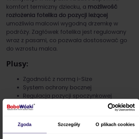
komfort termiczny dziecku, a
możliwość
rozłożenia fotelika do pozycji leżącej
umożliwia malcowi wygodną drzemkę w
podróży. Zagłówek fotelika jest regulowany
wraz z pasami, co pozwala dostosować go
do wzrostu malca.
Plusy:
Zgodność z normą i-Size
System ochrony bocznej
Regulacja pozycji spoczynkowej
Wkładka dla niemowląt zapewnia
odpowiednią pozycję dziecku
Regulacja rączki umożliwia wygodne
Zgoda
Szczegóły
O plikach cookies
przenoszenie fotelika