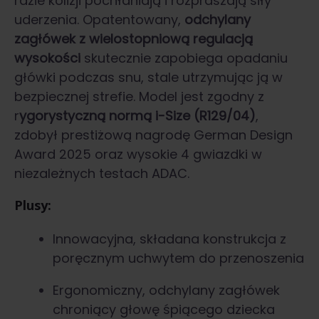
razie kolizji pochłaniają i rozpraszają siły
uderzenia. Opatentowany,
odchylany
zagłówek z wielostopniową regulacją
wysokości
skutecznie zapobiega opadaniu
główki podczas snu, stale utrzymując ją w
bezpiecznej strefie. Model jest zgodny z
r
ygorystyczną normą i-Size (R129/04)
,
zdobył prestiżową nagrodę German Design
Award 2025 oraz wysokie 4 gwiazdki w
niezależnych testach ADAC.
Plusy:
Innowacyjna, składana konstrukcja z
poręcznym uchwytem do przenoszenia
Ergonomiczny, odchylany zagłówek
chroniący głowę śpiącego dziecka