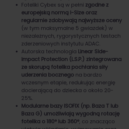
Foteliki Cybex są w pełni
zgodne z
europejską normą i-Size oraz
regularnie zdobywają najwyższe oceny
(w tym maksymalne 5 gwiazdek) w
niezależnych, rygorystycznych testach
zderzeniowych instytutu ADAC.
Autorska technologia
Linear Side-
impact Protection (L.S.P.) zintegrowana
ze skorupą fotelika pochłania siły
uderzenia bocznego
na bardzo
wczesnym etapie, redukując energię
docierającą do dziecka o około 20-
25%.
Modularne bazy ISOFIX (np. Baza T lub
Baza G) umożliwiają wygodną rotację
fotelika o 180° lub 360°
, co znacząco