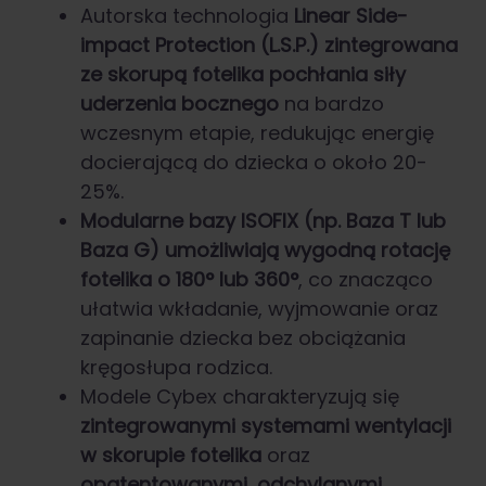
Autorska technologia
Linear Side-
impact Protection (L.S.P.) zintegrowana
ze skorupą fotelika pochłania siły
uderzenia bocznego
na bardzo
wczesnym etapie, redukując energię
docierającą do dziecka o około 20-
25%.
Modularne bazy ISOFIX (np. Baza T lub
Baza G) umożliwiają wygodną rotację
fotelika o 180° lub 360°
, co znacząco
ułatwia wkładanie, wyjmowanie oraz
zapinanie dziecka bez obciążania
kręgosłupa rodzica.
Modele Cybex charakteryzują się
zintegrowanymi systemami wentylacji
w skorupie fotelika
oraz
opatentowanymi, odchylanymi