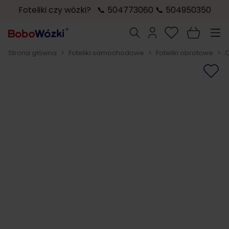
Foteliki czy wózki? 📞 504773060 📞 504950350
Przejdź do treści
Szukaj
Strona główna
>
Foteliki samochodowe
>
Foteliki obrotowe
>
C