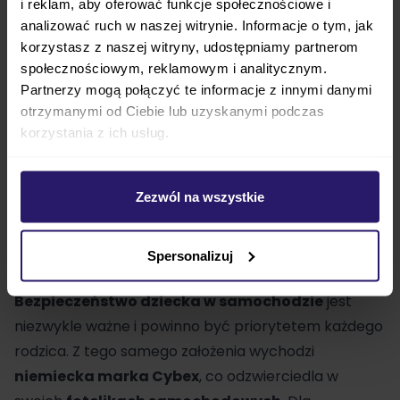
i reklam, aby oferować funkcje społecznościowe i
wielu rodziców. Ten
fotelik samochodowy
został
analizować ruch w naszej witrynie. Informacje o tym, jak
zaprojektowany tak, aby umożliwić
przewożenie
korzystasz z naszej witryny, udostępniamy partnerom
dziecka tyłem do kierunku jazdy
przez długi czas
społecznościowym, reklamowym i analitycznym.
— aż do 4. roku życia. Dzięki zastosowaniu
Partnerzy mogą połączyć te informacje z innymi danymi
zaawansowanego systemu ochrony bocznej
Cybex
otrzymanymi od Ciebie lub uzyskanymi podczas
korzystania z ich usług.
Sirona T i-Size
gwarantuje
najwyższy poziom
bezpieczeństwa
podczas podróży. Regulowany
zagłówek w foteliku rośnie wraz z dzieckiem,
Zezwól na wszystkie
zapewniając mu odpowiednie dopasowanie przez
cały okres użytkowania, który może trwać nawet do
Spersonalizuj
4 lat.
Bezpieczeństwo dziecka w samochodzie
jest
niezwykle ważne i powinno być priorytetem każdego
rodzica. Z tego samego założenia wychodzi
niemiecka marka Cybex
, co odzwierciedla w