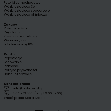
Foteliki samochodowe
Wózki dziecięce 3w1
Wózki dziecięce spacerowe
Wózki dziecięce bliźniacze
Zakupy
O firmie, misja
Regulamin
Koszt i czas dostawy
Wymiana, zwrot
Lokalne sklepy BW
Konto
Rejestracja
Logowanie
Płatności
Polityka prywatności
BoboRezerwacje
Kontakt online
info@bobowozki.pl
504 773 060
(pn-pt 9.00-17.00)
Współpraca Social Media