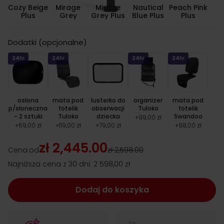
Cozy Beige
Mirage
Mirage
Nautical
Peach Pink
S
Plus
Grey
Grey Plus
Blue Plus
Plus
B
Dodatki (opcjonalne)
24h!
24h!
24h!
24h!
osłona
mata pod
lusterko do
organizer
mata pod
p/słoneczna
fotelik
obserwacji
Tuloko
fotelik
- 2 sztuki
Tuloko
dziecka
Swandoo
+
99,00 zł
+
69,00 zł
+
119,00 zł
+
79,00 zł
+
98,00 zł
zł 2,445.00
Cena:
od
zł 2,598.00
Najniższa cena z 30 dni:
2 598,00 zł
Dodaj do koszyka