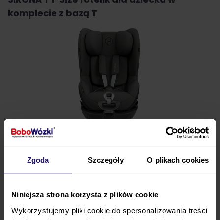
komplecie z bazą T
Zgoda
Szczegóły
O plikach cookies
Niniejsza strona korzysta z plików cookie
CYBEX
Sirona T i-Size
to najnowsza wersja
Wykorzystujemy pliki cookie do spersonalizowania treści
popularnego
modelu Sirona
, który zdobył zaufanie