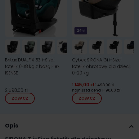
24h!
Britax DUALFIX 5Z i-Size
Cybex SIRONA Gi i-Size
fotelik 0-18 kg z bazą Flex
fotelik obrotowy dla dzieci
ISENSE
0-20 kg
1 145,00 zł
1 498,00 zł
2 598,00 zł
najniższa cena
1 190,00 zł
ZOBACZ
ZOBACZ
Opis
SIRONA T i-Size fotelik dla dziecka w