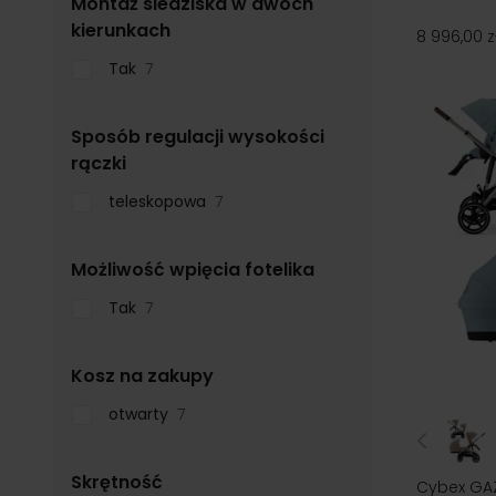
Montaż siedziska w dwóch
filter
kierunkach
8 996,00 z
Tak
7
Sposób regulacji wysokości
filter
rączki
teleskopowa
7
filter
Możliwość wpięcia fotelika
Tak
7
filter
Kosz na zakupy
otwarty
7
filter
Skrętność
Cybex GAZ