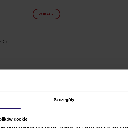
ZOBACZ
7
z
7
Szczegóły
 plików cookie
do spersonalizowania treści i reklam, aby oferować funkcje sp