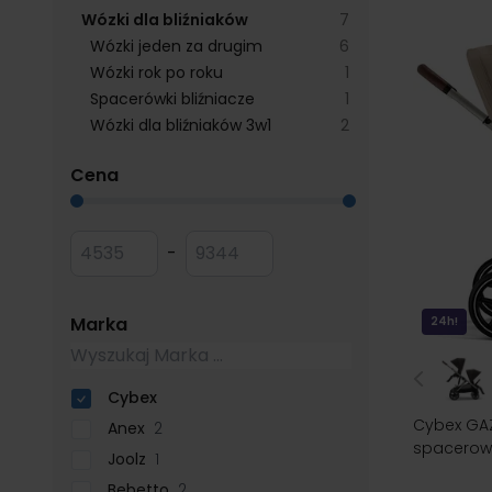
products available
Wózki dla bliźniaków
7
products available
Wózki jeden za drugim
6
products available
Wózki rok po roku
1
products available
Spacerówki bliźniacze
1
products available
Wózki dla bliźniaków 3w1
2
filter
Cena
Przejdź do listy produktów
Minimum value
Maksymalna wartość
-
filter
Marka
24h!
Cybex
Cybex GAZ
Anex
2
spacerow
Joolz
1
Bebetto
2