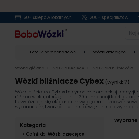
50+ sklepów lokalnych
200+ specjalistów
Przejdź do treści
Najlep
Foteliki samochodowe
Wózki dziecięce
Strona główna
>
Wózki dziecięce
>
Wózki dla bliźniaków
Wózki bliźniacze Cybex
(wyniki: 7)
Wózki bliźniacze Cybex to synonim niemieckiej precyzji
różnicą wieku, oferują ponad 20 kombinacji konfiguracj
te wyróżniają się eleganckim wyglądem, a zaawansowa
wykonaniem, tworząc idealne rozwiązanie dla wymagają
Wybrane f
Kategoria
< Cofnij do:
Wózki dziecięce