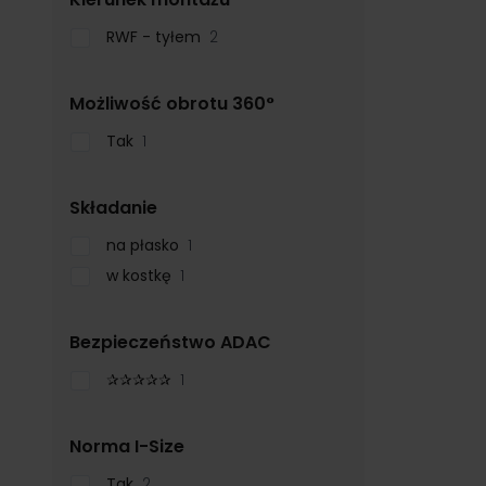
RWF - tyłem
2
filter
Możliwość obrotu 360°
Tak
1
filter
Składanie
na płasko
1
w kostkę
1
filter
Bezpieczeństwo ADAC
✰✰✰✰✰
1
filter
Norma I-Size
Tak
2