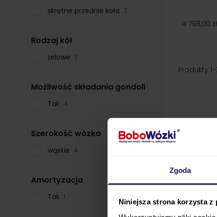
skrętne przednie koła
7
4 798,00 zł
filter
Rodzaj kół
żelowe
7
Produkty
1
-
filter
Możliwość składania gondoli
Tak
4
filter
Szerokość wózka
wąskie
4
Zgoda
filter
Amortyzacja
Tak
1
Niniejsza strona korzysta z
Wykorzystujemy pliki cookie 