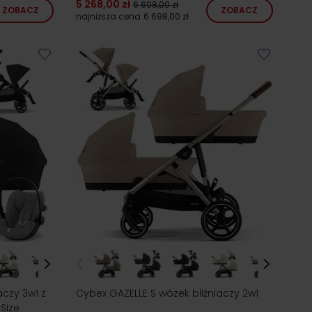
5 268,00 zł
6 698,00 zł
ZOBACZ
ZOBACZ
najniższa cena
6 698,00 zł
aczy 3w1 z
Cybex GAZELLE S wózek bliźniaczy 2w1
Size