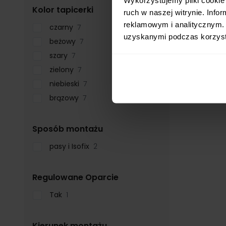
filter
Kolor tapicerki
ruch w naszej witrynie. Inf
reklamowym i analitycznym. 
czarny
7
uzyskanymi podczas korzysta
beżowy
7
szary
7
zielony
7
niebieski
7
brązowy
7
filter
Sposób montażu
pasy i Isofix
2
filter
Regulowane Oparcie
Tak
1
filter
Kierunek montażu