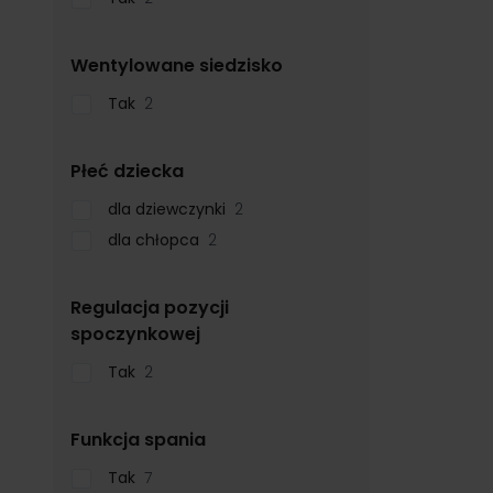
filter
Wentylowane siedzisko
Tak
2
filter
Płeć dziecka
dla dziewczynki
2
dla chłopca
2
Regulacja pozycji
filter
spoczynkowej
Tak
2
filter
Funkcja spania
Tak
7