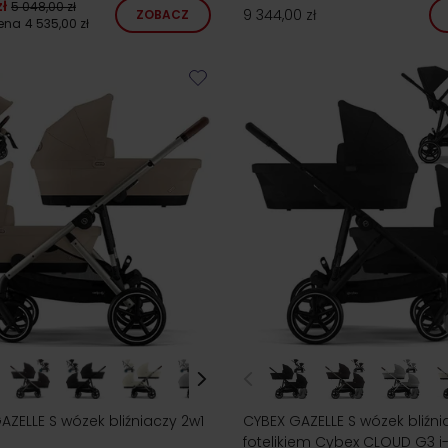
ł
5 048,00 zł
9 344,00 zł
ZOBACZ
cena
4 535,00 zł
AZELLE S wózek bliźniaczy 2w1
CYBEX GAZELLE S wózek bliźni
fotelikiem Cybex CLOUD G3 i-