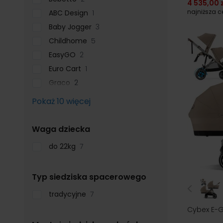
4 535,00 z
najniższa 
ABC Design
1
Baby Jogger
3
Childhome
5
EasyGO
2
Euro Cart
1
Graco
2
Pokaż 10 więcej
filter
Waga dziecka
do 22kg
7
filter
Typ siedziska spacerowego
tradycyjne
7
Cybex E-G