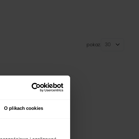
pokaż:
na stronę
O plikach cookies
ołecznościowe i analizować