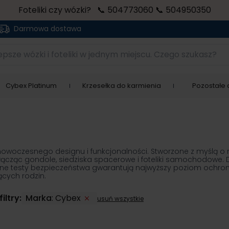
Foteliki czy wózki? 📞 504773060 📞 504950350
Darmowa dostawa
sze wózki i foteliki w jednym miejscu. Czego szukasz?
Cybex Platinum
Krzesełka do karmienia
Pozostałe a
, nowoczesnego designu i funkcjonalności. Stworzone z myślą o 
i, łącząc gondole, siedziska spacerowe i foteliki samochodowe
ne testy bezpieczeństwa gwarantują najwyższy poziom ochrony
cych rodzin.
iltry:
Marka
:
Cybex
usuń wszystkie