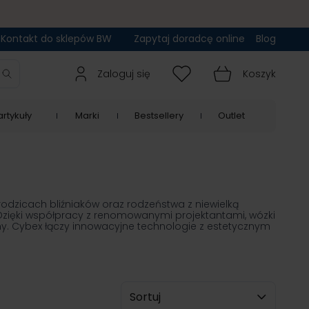
Kontakt do sklepów BW
Zapytaj doradcę online
Blog
Zaloguj się
Koszyk
rtykuły
Marki
Bestsellery
Outlet
rodzicach bliźniaków oraz rodzeństwa z niewielką
. Dzięki współpracy z renomowanymi projektantami, wózki
. Cybex łączy innowacyjne technologie z estetycznym
Sortuj wg