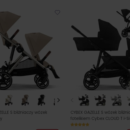
ELLE S bliźniaczy wózek
CYBEX GAZELLE S wózek bliźni
y
fotelikiem Cybex CLOUD T i-S