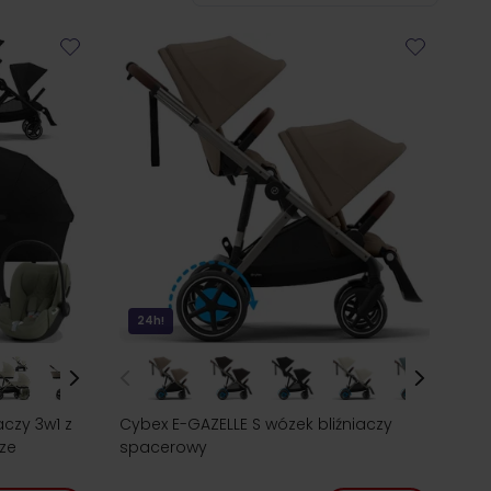
24h!
aczy 3w1 z
Cybex E-GAZELLE S wózek bliźniaczy
ize
spacerowy