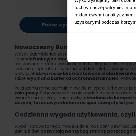
ruch w naszej witrynie. Inf
reklamowym i analitycznym. 
uzyskanymi podczas korzysta
Pokaż wyniki
Nowoczesny Bumbleride – wózek, który
Wózek Bubmbleride został zaprojektowany w taki sposób,
są
wielofunkcyjne modele 2w1 lub 3w1 uzupełnione j
regulowaną na kilku wysokościach budką przeciwsłoneczną
niskimi temperaturami; w ramach kompletu zyskujesz ta
pozycji płaskiej i
może być montowane w obu kierunka
także
wypinana barierka ochronna i hamulec
. Pozwa
Po złożeniu rama zajmuje niewiele miejsca. Schowasz ją
zakupowy
.Schowasz w nim niezbędne dziecięce akcesor
wybrać samą lekką spacerówkę,
składaną do kompakt
dużymi, terenowymi kołami i w sportowej stylistyce
Codzienna wygoda użytkowania, czyli
Wybór sprawdzonego modelu daje rodzicom pewność, że 
2w1 lub 3w1 pozwalają na szybką zmianę poszczegó