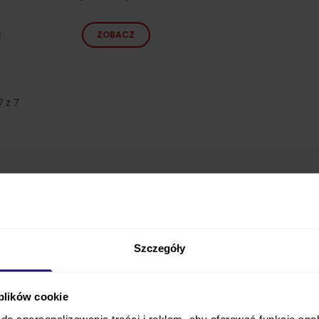
ł
ZOBACZ
7
z
7
Szczegóły
 plików cookie
do spersonalizowania treści i reklam, aby oferować funkcje sp