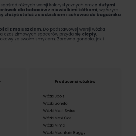
 spośród różnych wersji kolorystycznych oraz
z dużymi
erówek dla bobasów z niewielkimi kółkami
, węższym
y złożyć stelaż z siedziskiem i schować do bagażnika
ści z maluszkiem
. Do podstawowej wersji wózka
Na czas zimowych spacerów przyda się
ciepły,
okowy ze swoim smykiem. Zarówno gondola, jak i
w
Producenci wózków
Wózki Joolz
Wózki Lionelo
Wózki Mast Swiss
Wózki Maxi Cosi
Wózki Mima
Wózki Mountain Buggy