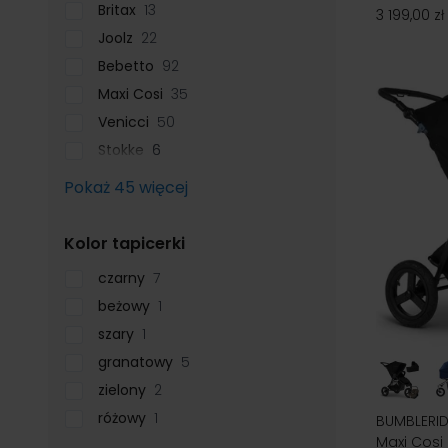
Britax
13
3 199,00 zł
Joolz
22
Bebetto
92
Maxi Cosi
35
Venicci
50
Stokke
6
Pokaż 45 więcej
filter
Kolor tapicerki
czarny
7
beżowy
1
szary
1
granatowy
5
zielony
2
różowy
1
BUMBLERIDE
Maxi Cosi