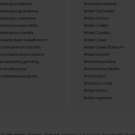
dziecięce beżowe
Wózki Bumbleride
 dziecięce granatowe
Wózki Camarelo
dziecięce czerwone
Wózki Chicco
pomrańczowe i żłóte
Wózki Coletto
dziecięce w kwiaty
Wózki Cosatto
z siedziskiem kubełkowym
Wózki Cybex
 z zamykanym koszem
Wózki Cybex Platinum
 z pompowanymi kołami
Wózki EasyGO
 ze składaną gondolą
Wózki Easywalker
z amortyzacją
Wózki Elodie Details
z teleskopową rączką
Wózki Espiro
Wózki Euro Cart
Wózki Graco
Wózki Inglesina