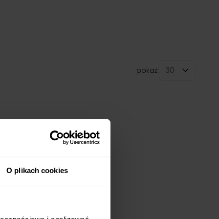
pokaż:
na stronę
O plikach cookies
ołecznościowe i analizować