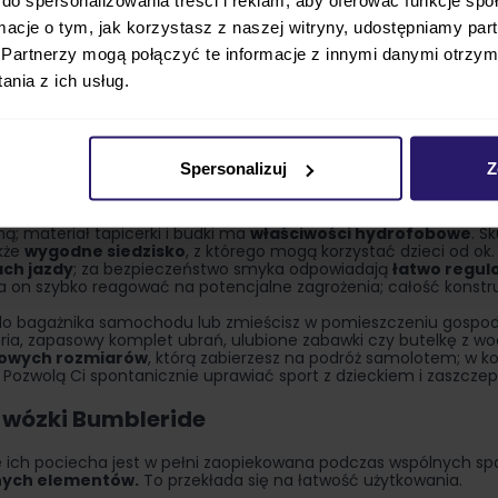
ormacje o tym, jak korzystasz z naszej witryny, udostępniamy p
Partnerzy mogą połączyć te informacje z innymi danymi otrzym
nia z ich usług.
 rośnie z dzieckiem
Spersonalizuj
Z
 by dawać użytkownikom szeroki zakres regulacji i uprzyjemnić 
eszcze o lekki fotelik samochodowy
; w zestawie znajdziesz
po
; materiał tapicerki i budki ma
właściwości hydrofobowe
. S
kże
wygodne siedzisko
, z którego mogą korzystać dzieci od ok.
ch jazdy
; za bezpieczeństwo smyka odpowiadają
łatwo regu
la on szybko reagować na potencjalne zagrożenia; całość konstru
 do bagażnika samochodu lub zmieścisz w pomieszczeniu gospoda
ia, zapasowy komplet ubrań, ulubione zabawki czy butelkę z w
owych rozmiarów
, którą zabierzesz na podróż samolotem; w k
. Pozwolą Ci spontanicznie uprawiać sport z dzieckiem i zaszcze
 wózki Bumbleride
ich pociecha jest w pełni zaopiekowana podczas wspólnych s
lnych elementów.
To przekłada się na łatwość użytkowania.