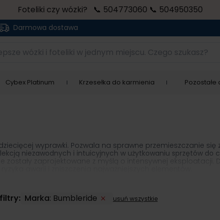
Foteliki czy wózki? 📞 504773060 📞 504950350
Darmowa dostawa
sze wózki i foteliki w jednym miejscu. Czego szukasz?
Cybex Platinum
Krzesełka do karmienia
Pozostałe a
 dziecięcej wyprawki. Pozwala na sprawne przemieszczanie si
lekcją niezawodnych i intuicyjnych w użytkowaniu sprzętów do c
 zostały zaprojektowane z myślą o intensywnej eksploatacji. 
 ryzyka awarii i zniszczenia najważniejszych elementów.
rta dla maluszków w każdym wieku. Produkty mają szeroki zakres
ej lub kąt nachylenia oparcia siedziska w zależności od teg
osty do prowadzenia oraz ma stabilny stelaż
. Zapobiega przypa
iltry:
Marka
:
Bumbleride
usuń wszystkie
 doskonały system zawieszenia i zaawansowaną amortyzację
, 