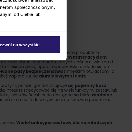
artnerom społecznościowym,
anymi od Ciebie lub
ezwól na wszystkie
jego obsługę. Najchętniej wybieranym produktem
jemną gondolę z oddychającym materacykiem
i
kutecznie chroni przed nadmiernym słońcem, wiatrem i
 6. miesiąca życia; oparcie spacerówki rozkłada się do
lowane pasy bezpieczeństwa
z miękkimi otulaczami, a
kcji wspiera się na
aluminiowym stelażu
.
rczym; poniżej gondoli znajduje się
pojemny kosz
odą; możesz zdecydować się na wielofunkcyjny zestaw lub
olekcji wózków Bumbleride dostępne są także
modele z
pić w nim miłość do aktywności na świeżym powietrzu.
pacerów.
Wielofunkcyjne zestawy dla najmłodszych