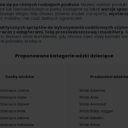
a się po różnych rodzajach podłoża
. Możesz wybrać produkt
eżce lub nierównościach w parku. Dostępne są także
wersje spac
edlowego sklepu. Gdy chcesz zmienić środek transportu,
wystarcz
yć mobilny i nie czuć żadnych ograniczeń.
aktycznych sprzętów do wykonywania codziennych czynno
 wraz z adapterami, folię przeciwdeszczową i moskitierę
. 
 Wybierz wózki Bumbleride, gdy chcesz mieć stały kontakt wzr
lne potrzeby brzdąca.
Proponowane kategorie wózki dziecięce
Cechy wózków
Producenci wózkó
dziecięce czarne
Wózki Adamex
dziecięce szare
Wózki Anex
dziecięce różowe
Wózki Avionaut
dziecięce białe
Wózki Baby Jogger
dziecięce zielone
Wózki Bebetto
dziecięce niebieskie
Wózki Britax