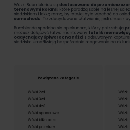
Wózki Bubmbleride są
dostosowane do przemieszczani
terenowymi kołami
, które poradzą sobie na leśnej ści
siedziskiem i lekką ramą, by łatwiej było wjechać do osi
samochodu
. To zdecydowane ułatwienie, jeśli chcesz b
Bumbleride spodoba się opiekunom, którzy potrzebują
pr
możesz dołączyć łatwo montowany
fotelik niemowlęcy
oddychający śpiworek na nóżki
z odsuwanym kapturem.
siedzisko umożliwiają bezpośrednie reagowanie na aktua
Powiązane kategorie
Wózki 2w1
Wózki 
Wózki 3w1
Wózki 
Wózki 4w1
Wózki 
Wózki spacerowe
Wózki 
Wózki bliźniacze
Wózki 
Wózki premium
Wózki 