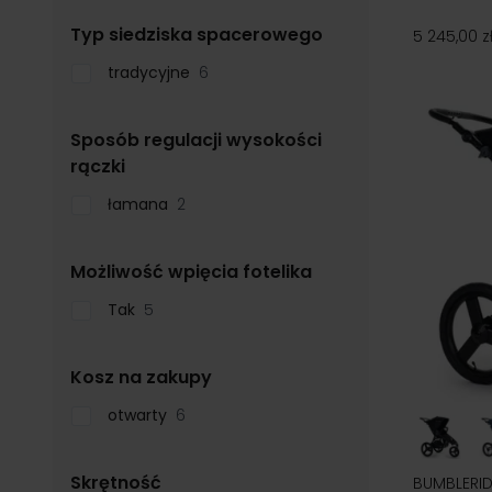
filter
Typ siedziska spacerowego
5 245,00 z
tradycyjne
6
Sposób regulacji wysokości
filter
rączki
łamana
2
filter
Możliwość wpięcia fotelika
Tak
5
filter
Kosz na zakupy
otwarty
6
filter
Skrętność
BUMBLERID