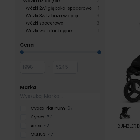
products available
Wózki dziecięce
7
products available
Wózki 2w1 głęboko-spacerowe
1
products available
Wózki 3w1 z bazą w opcji
3
products available
Wózki spacerowe
3
products available
Wózki wielofunkcyjne
1
filter
Cena
Przejdź do listy produktów
Minimum value
Maksymalna wartość
-
filter
Marka
Cybex Platinum
97
Cybex
54
Anex
52
BUMBLERID
Muuvo
42