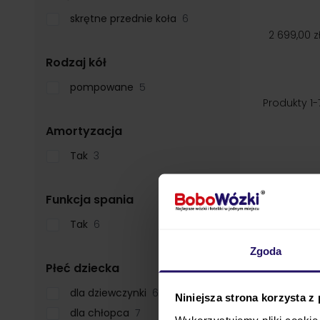
skrętne przednie koła
6
2 699,00 z
filter
Rodzaj kół
pompowane
5
Produkty
1
-
filter
Amortyzacja
Tak
3
filter
Funkcja spania
Tak
6
Zgoda
filter
Płeć dziecka
dla dziewczynki
6
Niniejsza strona korzysta z
dla chłopca
7
Wykorzystujemy pliki cookie 