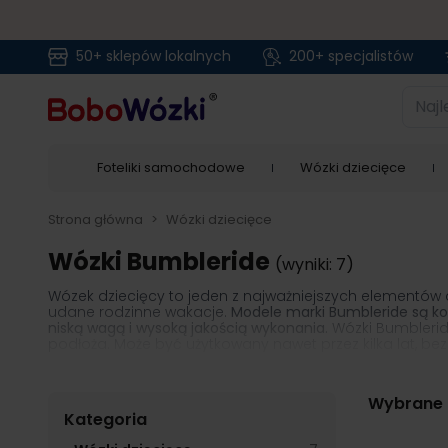
50+ sklepów lokalnych
200+ specjalistów
Przejdź do treści
Najlep
Foteliki samochodowe
Wózki dziecięce
Strona główna
>
Wózki dziecięce
Wózki Bumbleride
(wyniki: 7)
Wózek dziecięcy to jeden z najważniejszych elementów
udane rodzinne wakacje.
Modele marki Bumbleride są ko
niską wagą i wysoką jakością wykonania.
Wózki Bumbleride
podłoża. Może być użytkowany nawet przez kilka lat, bez
To, co wyróżnia markę Bumbleride, to
wszechstronna ofe
swobodnie dopasować ustawienie budki przeciwsłoneczn
oglądać otaczający go świat. Wózek Bumbleride jest
pr
Wybrane f
członkom rodziny.
Producent otrzymuje wysokie noty za
Kategoria