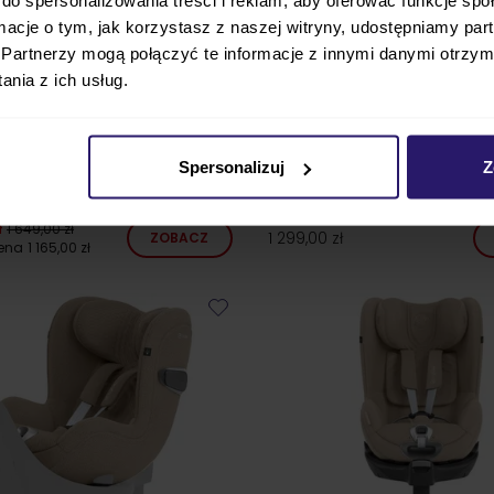
ormacje o tym, jak korzystasz z naszej witryny, udostępniamy p
24h!
Partnerzy mogą połączyć te informacje z innymi danymi otrzym
nia z ich usług.
LFIX PRO M fotelik
Britax DUALFIX 5Z siedzisko fo
Spersonalizuj
Z
owy 0-18 kg
samochodowego
ł
1 649,00 zł
1 299,00 zł
ZOBACZ
cena
1 165,00 zł