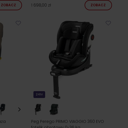
1 698,00 zł
ZOBACZ
ZOBACZ
24h!
aza
Peg Perego PRIMO VIAGGIO 360 EVO
fotelik obrotowy 0-36 kg