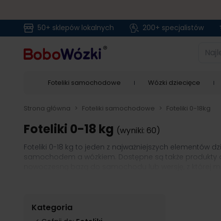
50+ sklepów lokalnych
200+ specjalistów
Przejdź do treści
Najlep
Foteliki samochodowe
Wózki dziecięce
Strona główna
>
Foteliki samochodowe
>
Foteliki 0-18kg
Foteliki 0-18 kg
(wyniki: 60)
Foteliki 0-18 kg to jeden z najważniejszych elementów 
samochodem a wózkiem. Dostępne są także produkty o ni
nowoczesną bazą do samochodu lub wersję, z której m
modeli przeznaczonych dla dzieci o masie 0-18 kg moż
Fotelik samochodowy do 4 lat jest wyposażony w regu
foteliki samochodowe do 18 kg mają wentylowaną skoru
samochodowy od 0 do 18 kg jest zwykle kompatybilny z
Kategoria
do wózka lub odwrotnie.