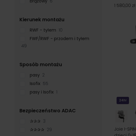
brązowy
6
1 580,00 zł
filter
Kierunek montażu
RWF - tyłem
10
FWF/RWF - przodem i tyłem
49
filter
Sposób montażu
pasy
2
Isofix
55
pasy i Isofix
1
24h!
filter
Bezpieczeństwo ADAC
✰✰✰
3
Joie I-SPI
✰✰✰✰
29
dzieci 0-1