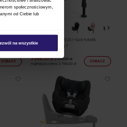
artnerom społecznościowym,
24h!
anymi od Ciebie lub
telika
Cybex SIRONA T PLUS i-Size fotelik
ezwól na wszystkie
obrotowy z bazą T
2 545,00 zł
2 799,00 zł
ZOBACZ
ZOBACZ
najniższa cena
2 799,00 zł