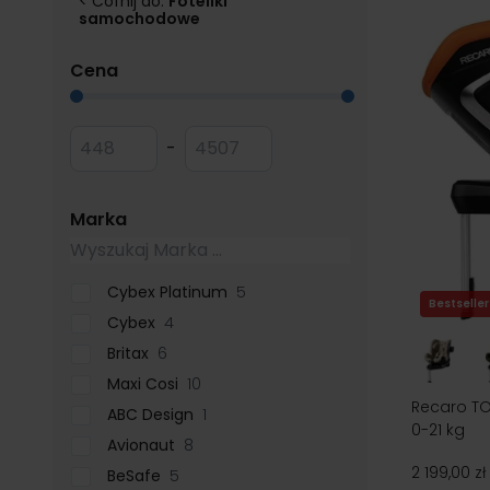
< Cofnij do:
Foteliki
Foteliki samochodowe 0-18 kg są dostępne w wielu kol
samochodowe
fotelika możesz skorzystać z praktycznych dodatków, t
niemowlaków możesz zamontować także w przyczepce ro
filter
Cena
krótki odpoczynek.
Przejdź do listy produktów
Minimum value
Maksymalna wartość
-
filter
Marka
Cybex Platinum
5
Bestseller
Cybex
4
Britax
6
Maxi Cosi
10
Recaro TO
ABC Design
1
0-21 kg
Avionaut
8
2 199,00 zł
BeSafe
5