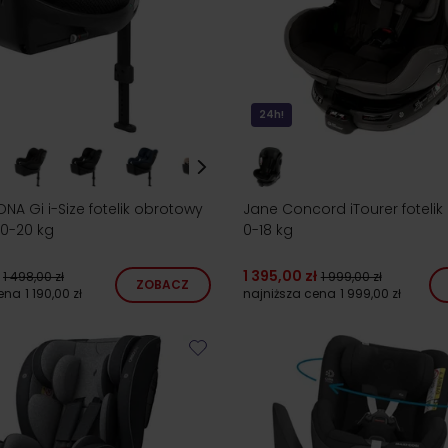
24h!
NA Gi i-Size fotelik obrotowy
Jane Concord iTourer foteli
 0-20 kg
0-18 kg
1 395,00 zł
1 498,00 zł
1 999,00 zł
ZOBACZ
cena
1 190,00 zł
najniższa cena
1 999,00 zł