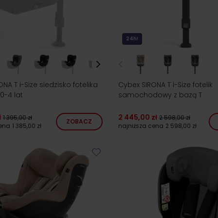
24h!
NA T i-Size siedzisko fotelika
Cybex SIRONA T i-Size fotelik
 0-4 lat
samochodowy z bazą T
ł
2 445,00 zł
1 395,00 zł
2 598,00 zł
ZOBACZ
cena
1 385,00 zł
najniższa cena
2 598,00 zł