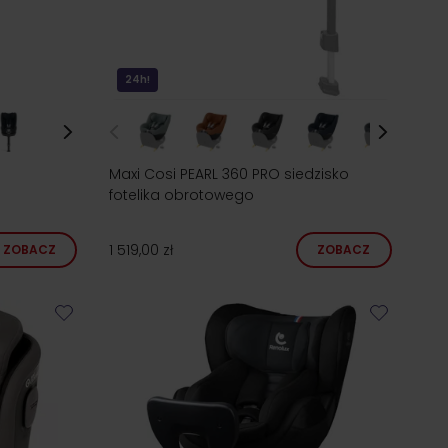
24h!
Maxi Cosi PEARL 360 PRO siedzisko
fotelika obrotowego
1 519,00 zł
ZOBACZ
ZOBACZ