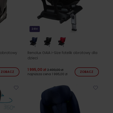
24h!
k obrotowy
Renolux GAIA i-Size fotelik obrotowy dla
dzieci
1 995,00 zł
2 499,00 zł
ZOBACZ
ZOBACZ
najniższa cena
1 995,00 zł