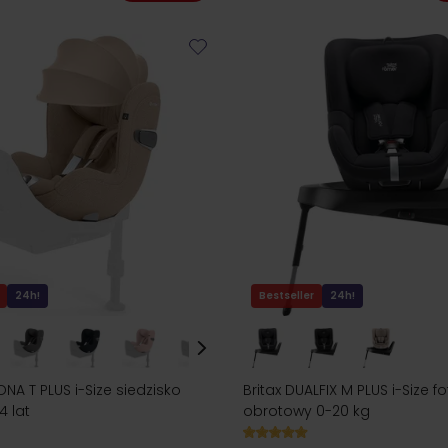
24h!
Bestseller
24h!
NA T PLUS i-Size siedzisko
Britax DUALFIX M PLUS i-Size fot
4 lat
obrotowy 0-20 kg