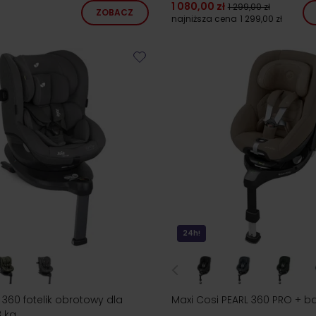
1 080,00 zł
1 299,00 zł
ZOBACZ
najniższa cena
1 299,00 zł
24h!
N 360 fotelik obrotowy dla
Maxi Cosi PEARL 360 PRO + b
8 kg