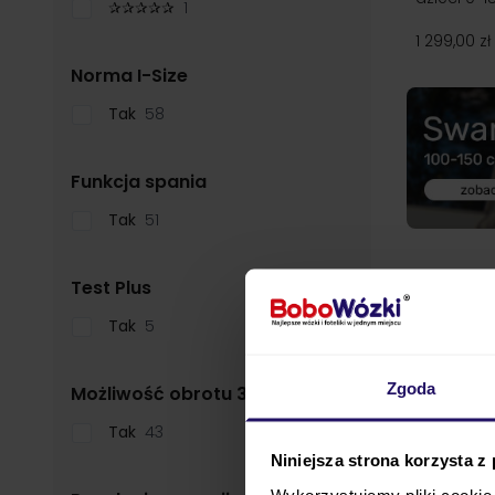
✰✰✰✰✰
1
1 299,00 zł
filter
Norma I-Size
Tak
58
filter
Funkcja spania
Tak
51
filter
Test Plus
Tak
5
Zgoda
filter
Możliwość obrotu 360°
Tak
43
Niniejsza strona korzysta z
Wykorzystujemy pliki cookie 