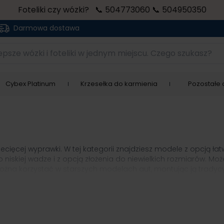
Foteliki czy wózki? 📞 504773060 📞 504950350
Darmowa dostawa
sze wózki i foteliki w jednym miejscu. Czego szukasz?
Cybex Platinum
Krzesełka do karmienia
Pozostałe a
dziecięcej wyprawki. W tej kategorii znajdziesz modele z opcj
skiej wadze i z opcją złożenia do niewielkich rozmiarów. Moż
ożna korzystać w starszych modelach aut, montując ją trady
e być montowana zarówno przodem, jak i tyłem do kierunku ja
lowany, często odpinany daszek przeciwsłoneczny. Wykonuje 
pę. Zapobiega ona poceniu się dziecka w upalne dni i chroni 
 kilkoma rodzajami wózków dziecięcych, dzięki czemu przenie