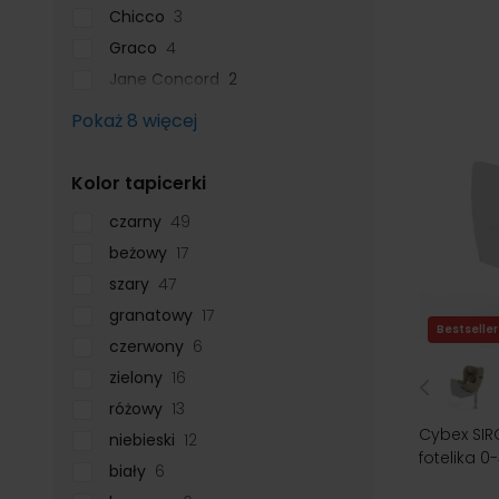
Chicco
3
Graco
4
Jane Concord
2
Pokaż 8 więcej
filter
Kolor tapicerki
czarny
49
beżowy
17
szary
47
granatowy
17
Bestseller
czerwony
6
zielony
16
różowy
13
Cybex SIRO
niebieski
12
fotelika 0-
biały
6