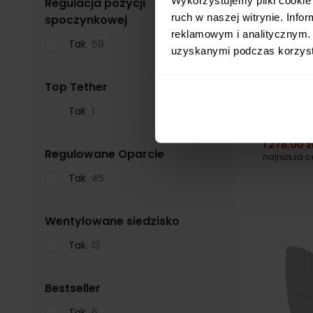
Regulacja pozycji
ruch w naszej witrynie. Inf
filter
spoczynkowej
24h!
reklamowym i analitycznym. 
Tak
58
uzyskanymi podczas korzysta
filter
Top Tether
Britax DUA
Tak
1
samochod
1 278,00 z
filter
Regulowane Oparcie
najniższa 
Tak
45
filter
Wentylowane siedzisko
Tak
13
filter
Bestseller
Tak
6