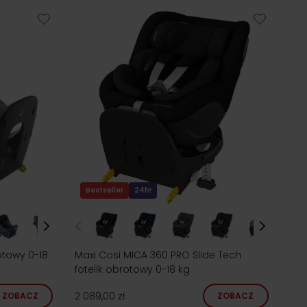
o wyposażenia Twojego samochodu. Oprócz samego
ę samochodem zimą. Wybrane modele dla
tem i użyć zamiast kołyski podczas wyjazdu na
Bestseller
24h!
otowy 0-18
Maxi Cosi MICA 360 PRO Slide Tech
fotelik obrotowy 0-18 kg
2 089,00 zł
ZOBACZ
ZOBACZ