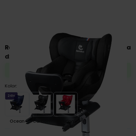
Renolux GAIA i-Size fotelik obrotowy dla
dzieci
Zamów do 13:00, a wyślemy jeszcze dziś.
Kolor:
Ocean
Carbon
Passion
24h!
Ocean
Carbon
Passion