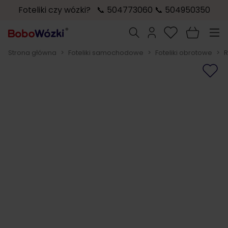
Foteliki czy wózki? 📞 504773060 📞 504950350
Przejdź do treści
Szukaj
Strona główna
>
Foteliki samochodowe
>
Foteliki obrotowe
>
R