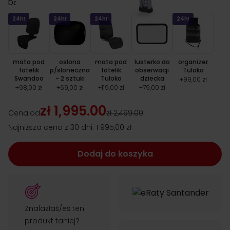
Dodatki (opcjonalne)
24h!
24h!
24h!
24h!
mata pod
osłona
mata pod
lusterko do
organizer
fotelik
p/słoneczna
fotelik
obserwacji
Tuloko
Swandoo
- 2 sztuki
Tuloko
dziecka
+
99,00 zł
+
98,00 zł
+
69,00 zł
+
119,00 zł
+
79,00 zł
zł 1,995.00
Cena:
od
zł 2,499.00
Najniższa cena z 30 dni:
1 995,00 zł
Dodaj do koszyka
Znalazłaś/eś ten
produkt taniej?