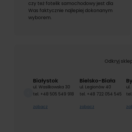
czy też fotelik samochodowy jest dla
Was faktycznie najlepiej dokonanym
wyborem.
Odkryj skle
Białystok
Bielsko-Biała
B
ul. Wasilkowska 30
ul. Legionów 40
ul
tel.
+48 505 549 918
tel.
+48 722 054 545
tel
zobacz
zobacz
zo