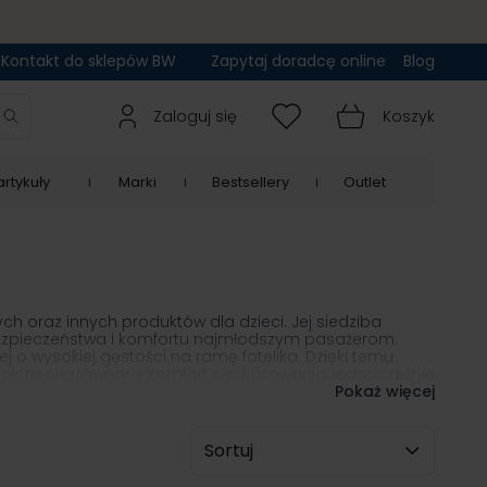
Kontakt do sklepów BW
Zapytaj doradcę online
Blog
Zaloguj się
Koszyk
rtykuły
Marki
Bestsellery
Outlet
ch oraz innych produktów dla dzieci. Jej siedziba
bezpieczeństwa i komfortu najmłodszym pasażerom.
 o wysokiej gęstości na ramę fotelika. Dzięki temu
ieciom niezrównany komfort podróżowania, jednocześnie
Pokaż więcej
Sortuj wg