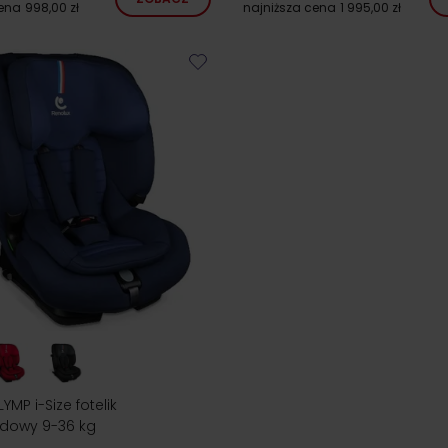
cena
998,00 zł
najniższa cena
1 995,00 zł
YMP i-Size fotelik
owy 9-36 kg