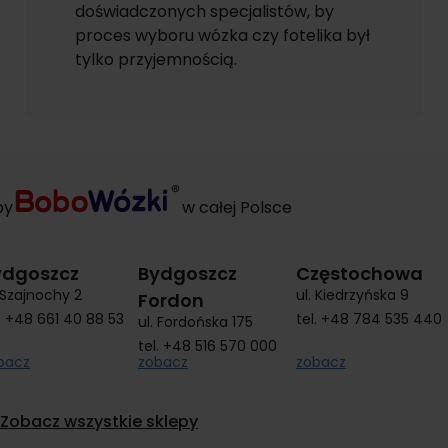
doświadczonych specjalistów, by
proces wyboru wózka czy fotelika był
tylko przyjemnością.
py
w całej Polsce
ydgoszcz
Bydgoszcz
Częstochowa
. Szajnochy 2
ul. Kiedrzyńska 9
Fordon
.
+48 661 40 88 53
tel.
+48 784 535 440
ul. Fordońska 175
tel.
+48 516 570 000
bacz
zobacz
zobacz
Zobacz wszystkie sklepy