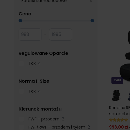
products available
Foteliki samochodowe
4
filter
Cena
Przejdź do listy produktów
Minimum value
Maksymalna wartość
-
filter
Regulowane Oparcie
Tak
4
filter
Norma I-Size
24h!
Tak
4
Renolux RE
filter
Kierunek montażu
samochod
FWF - przodem
2
998,00 zł
FWF/RWF - przodem i tyłem
2