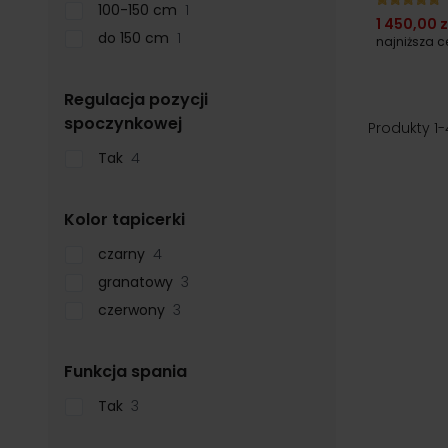
100-150 cm
1
1 450,00 z
do 150 cm
1
najniższa 
Regulacja pozycji
filter
spoczynkowej
Produkty
1
-
Tak
4
filter
Kolor tapicerki
czarny
4
granatowy
3
czerwony
3
filter
Funkcja spania
Tak
3