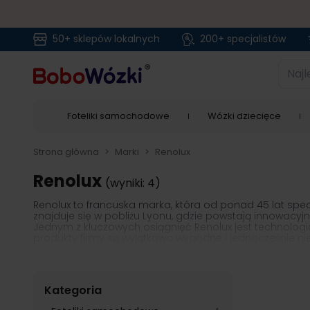
50+ sklepów lokalnych
200+ specjalistów
Przejdź do treści
Najlep
Foteliki samochodowe
Wózki dziecięce
Strona główna
>
Marki
>
Renolux
Renolux
(wyniki: 4)
Renolux to francuska marka, która od ponad 45 lat specj
znajduje się w pobliżu Lyonu, gdzie powstają innowac
Jednym z kluczowych osiągnięć Renolux jest technologia
produkty firmy są wyjątkowo wygodne i jednocześnie n
gwarantując ich bezpieczeństwo.
Kategoria