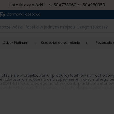
Foteliki czy wózki? 📞 504773060 📞 504950350
Darmowa dostawa
sze wózki i foteliki w jednym miejscu. Czego szukasz?
Cybex Platinum
Krzesełka do karmienia
Pozostałe a
alizuje się w projektowaniu i produkcji fotelików samochodowy
yjne rozwiązania, mające na celu zapewnienie maksymalnego 
 SOFTNESS™, która polega na wtryskiwaniu pianki poliuretanowej
iezwykle wytrzymałe. Ta innowacyjna technologia zapewnia dz