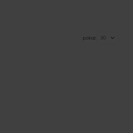
pokaż:
na stronę