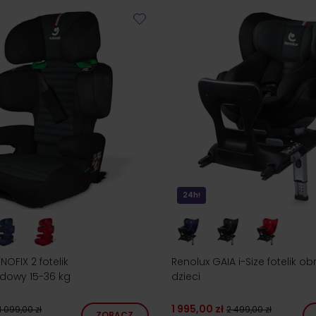
24h!
NOFIX 2 fotelik
Renolux GAIA i-Size fotelik o
owy 15-36 kg
dzieci
1 995,00 zł
1 099,00 zł
2 499,00 zł
ZOBACZ