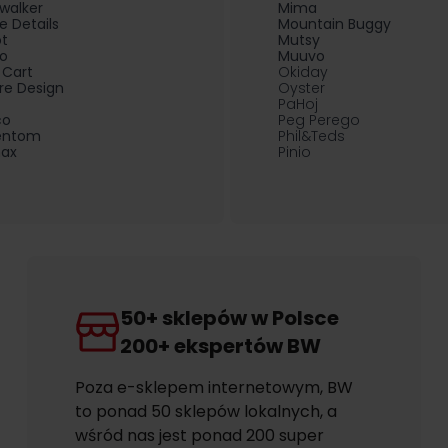
walker
Mima
ie Details
Mountain Buggy
t
Mutsy
ro
Muuvo
 Cart
Okiday
re Design
Oyster
PaHoj
co
Peg Perego
entom
Phil&Teds
ax
Pinio
50+ sklepów w Polsce
200+ ekspertów BW
Poza e-sklepem internetowym, BW
to ponad 50 sklepów lokalnych, a
wśród nas jest ponad 200 super