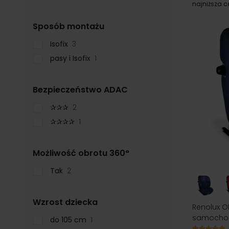
najniższa 
filter
Sposób montażu
Isofix
3
pasy i Isofix
1
filter
Bezpieczeństwo ADAC
✰✰✰
2
✰✰✰✰
1
filter
Możliwość obrotu 360°
Tak
2
filter
Wzrost dziecka
Renolux OL
samochod
do 105 cm
1