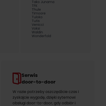
Tako Junama
TFK
Thule
Timoore
Tuloko
Tutis
Venicci
Voksi
Waldin
Wonderfold
Serwis
door-to-door
W razie potrzeby oszczędźcie czas i
zyskajcie wygodę, dzięki sytemowi
obsługi door-to-door, gdy odbiór i