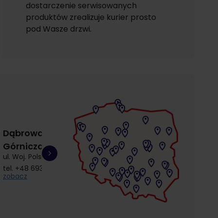
dostarczenie serwisowanych
produktów zrealizuje kurier prosto
pod Wasze drzwi.
Dąbrowa
Gdańsk
Gdańsk
Górnicza
Łostowice
Przymorze
ul. Woj. Polskiego 3
ul. Łostowicka 4
ul. Kołobrzeska 30
tel.
+48 693 692 414
tel.
+48 504 968 360
tel.
+48 510 857 9
zobacz
zobacz
zobacz