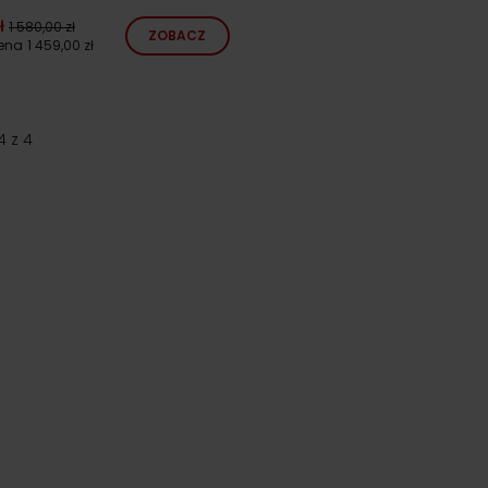
ł
1 580,00 zł
ZOBACZ
cena
1 459,00 zł
4
z
4