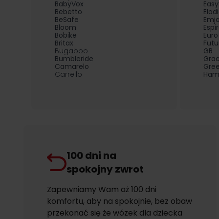
BabyVox
Easy
Bebetto
Elod
BeSafe
Emjo
Bloom
Espi
Bobike
Euro
Britax
Futu
Bugaboo
GB
Bumbleride
Gra
Camarelo
Gre
Carrello
Ham
100 dni na
spokojny zwrot
Zapewniamy Wam aż 100 dni
komfortu, aby na spokojnie, bez obaw
przekonać się że wózek dla dziecka