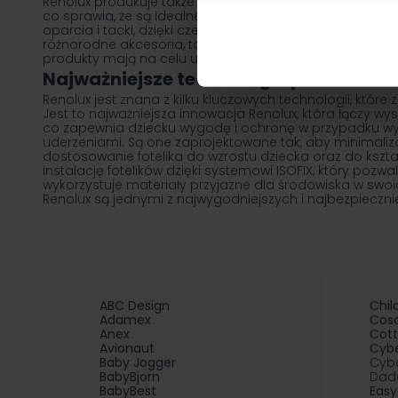
Renolux produkuje także praktyczne i wygodne łóżeczka
co sprawia, że są idealne na wyjazdy z dziećmi. Krzese
oparcia i tacki, dzięki czemu można je łatwo dostosowa
różnorodne akcesoria, takie jak bazy ISOFIX, ochrania
produkty mają na celu ułatwienie życia rodzicom i za
Najważniejsze technologie producent
Renolux jest znana z kilku kluczowych technologii, k
Jest to najważniejsza innowacja Renolux, która łączy wy
co zapewnia dziecku wygodę i ochronę w przypadku wyp
uderzeniami. Są one zaprojektowane tak, aby minimali
dostosowanie fotelika do wzrostu dziecka oraz do kszt
instalację fotelików dzięki systemowi ISOFIX, który poz
wykorzystuje materiały przyjazne dla środowiska w swoich
Renolux są jednymi z najwygodniejszych i najbezpieczni
ABC Design
Chi
Adamex
Cos
Anex
Cot
Avionaut
Cyb
Baby Jogger
Cybe
BabyBjorn
Dad
BabyBest
Eas