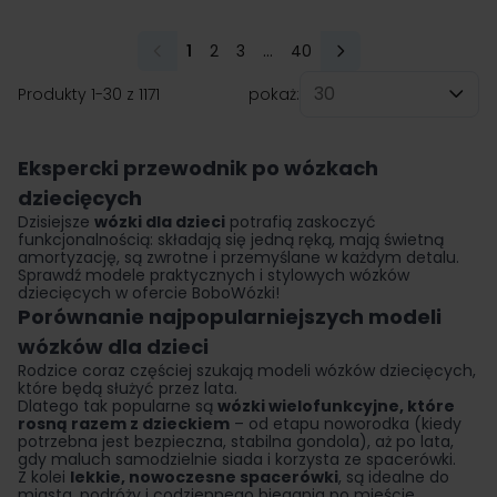
1
2
3
...
40
Aktualnie czytasz stronę
Strona
Strona
Strona
Produkty
1
-
30
z
1171
pokaż:
na stronę
Ekspercki przewodnik po wózkach
dziecięcych
Dzisiejsze
wózki dla dzieci
potrafią zaskoczyć
funkcjonalnością: składają się jedną ręką, mają świetną
amortyzację, są zwrotne i przemyślane w każdym detalu.
Sprawdź modele praktycznych i stylowych wózków
dziecięcych w ofercie BoboWózki!
Porównanie najpopularniejszych modeli
wózków dla dzieci
Rodzice coraz częściej szukają modeli wózków dziecięcych,
które będą służyć przez lata.
Dlatego tak popularne są
wózki wielofunkcyjne, które
rosną razem z dzieckiem
– od etapu noworodka (kiedy
potrzebna jest bezpieczna, stabilna gondola), aż po lata,
gdy maluch samodzielnie siada i korzysta ze spacerówki.
Z kolei
lekkie, nowoczesne spacerówki
, są idealne do
miasta, podróży i codziennego biegania po mieście.