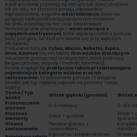
A jeśli w rodzinie pojawiają się bliźnięta lub dzieci urodzone
rok po roku, na szczęście istnieją odpowiednio
zaprojektowane, wygodne
wózki bliźniacze
, które nie
ustępują funkcjonalnością pojedynczym modelom.
Na rynku pojawiają się też coraz odważniejsze
technologicznie propozycje –
wózki dziecięce z
napędem elektrycznym
, które wspierają rodzica podczas
jazdy pod górę, na trudnym terenie czy przy większym
obciążeniu.
Producenci tacy jak
Cybex
,
Muuvo
,
Bebetto
,
Espiro
,
Anex
,
Adamex
czy inni liderzy
firm wózków dziecięcych
nieustannie pracują nad rozwiązaniami, które podnoszą
bezpieczeństwo, wygodę i trwałość konstrukcji.
Poniżej znajduje się
praktyczna tabela przedstawiająca
najważniejsze kategorie wózków oraz ich
zastosowanie
. To porównanie pomoże Ci wstępnie
określić, jaki typ najlepiej odpowie na potrzeby Twojej
rodziny.
Cecha / Typ
Wózek głęboki (gondola)
Wózek w
wózka
Przeznaczenie
0–6 miesięcy
0–3/4 la
wiekowe
Kluczowe
Stelaż + 
Stelaż + gondola
elementy
spacero
Główne
Pierwsze spacery z
Komplek
zastosowanie
noworodkiem
narodzin
Ergonomia i bezpieczeństwo
Uniwersa
Największa zaleta