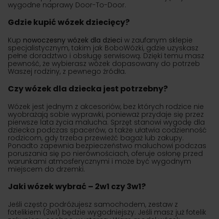
wygodne naprawy Door-To-Door.
Gdzie kupić wózek dziecięcy?
Kup
nowoczesny wózek dla dzieci
w zaufanym sklepie
specjalistycznym, takim jak BoboWózki, gdzie uzyskasz
pełne doradztwo i obsługę serwisową. Dzięki temu masz
pewność, że wybierasz wózek dopasowany do potrzeb
Waszej rodziny, z pewnego źródła.
Czy wózek dla dziecka jest potrzebny?
Wózek jest jednym z akcesoriów, bez których rodzice nie
wyobrażają sobie wyprawki, ponieważ przydaje się przez
pierwsze lata życia malucha. Sprzęt stanowi wygodę dla
dziecka podczas spacerów, a także ułatwia codzienność
rodzicom, gdy trzeba przewieźć bagaż lub zakupy.
Ponadto zapewnia bezpieczeństwo maluchowi podczas
poruszania się po nierównościach, oferuje osłonę przed
warunkami atmosferycznymi i może być wygodnym
miejscem do drzemki.
Jaki wózek wybrać – 2w1 czy 3w1?
Jeśli często podróżujesz samochodem, zestaw z
fotelikiem (3w1) będzie wygodniejszy. Jeśli masz już fotelik