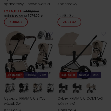
spacerowy - nowa wersja
spacerowy
1 274,00 zł
1 449,00 zł
1 299,00 zł
najniższa cena
1 274,00 zł
ZOBACZ
ZOBACZ
Bestseller
Nowość
24h!
Bestseller
Nowość
24h!
Cybex E-PRIAM 5.0 STYLE
Cybex PRIAM 5.0 COMFORT
wózek 2w1
wózek 2w1
9 145,00 zł
6 098,00 zł