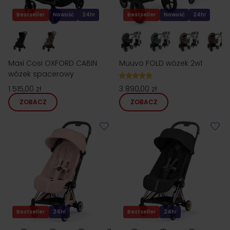
Bestseller
Nowość
24h!
Bestseller
Nowość
24h!
Maxi Cosi OXFORD CABIN
Muuvo FOLD wózek 2w1
wózek spacerowy
1 515,00 zł
3 890,00 zł
ZOBACZ
ZOBACZ
Bestseller
24h!
Bestseller
24h!