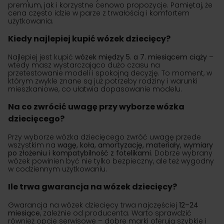
premium, jak i korzystne cenowo propozycje. Pamiętaj, że
cena często idzie w parze z trwałością i komfortem
użytkowania.
Kiedy najlepiej kupić wózek dziecięcy?
Najlepiej jest kupić
wózek między 5. a 7. miesiącem ciąży
–
wtedy masz wystarczająco dużo czasu na
przetestowanie modeli i spokojną decyzję. To moment, w
którym zwykle znane są już potrzeby rodziny i warunki
mieszkaniowe, co ułatwia dopasowanie modelu.
Na co zwrócić uwagę przy wyborze wózka
dziecięcego?
Przy wyborze wózka dziecięcego zwróć uwagę przede
wszystkim na
wagę, koła, amortyzację, materiały, wymiary
po złożeniu i kompatybilność z fotelikami
. Dobrze wybrany
wózek powinien być nie tylko bezpieczny, ale też wygodny
w codziennym użytkowaniu.
Ile trwa gwarancja na wózek dziecięcy?
Gwarancja na wózek dziecięcy trwa najczęściej
12–24
miesiące
, zależnie od producenta. Warto sprawdzić
również opcje serwisowe – dobre marki oferują szybkie i