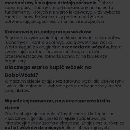
mechanizmy blokujące działają sprawnie
. Dobrze
zapięte pasy, stabilny stelaż i niezawodny hamulec to
fundamenty, których nie warto lekceważyć. Przy wyborze
modelu sprawdź również, czy posiada certyfikaty
potwierdzające zgodność z normami europejskimi.
Konserwacja i pielęgnacja wózków
Regularne czyszczenie tapicerki, smarowanie elementów
ruchomych i kontrola kół wydłużają żywotność wózka.
Warto sięgać po oryginalne
akcesoria do wózków
, które
zwiększają komfort i bezpieczeństwo, m.in. folie
przeciwdeszczowe, śpiworki, uchwyty na kubek czy
organizery.
Dlaczego warto kupić wózek na
BoboWózki?
W naszym sklepie znajdziesz zarówno wózki dla dziewczynki
i wózki dla chłopca – wybrane przez doświadczony zespół
specjalistów.
Wyselekcjonowane, nowoczesne wózki dla
dzieci
Oferta obejmuje modele różnych marek i kategorii: od
klasycznych gondoli, przez miejskie spacerówki, po
innowacyjne rozwiązania elektryczne. Znajdziesz tu również
outlet wózków dziecięcych
dla osób szukających