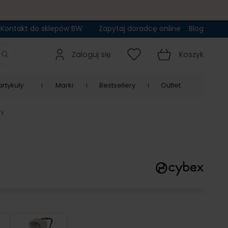
Kontakt do sklepów BW
Zapytaj doradcę online
Blog
Zaloguj się
Koszyk
rtykuły
Marki
Bestsellery
Outlet
wy
my Blue
Dune Grey