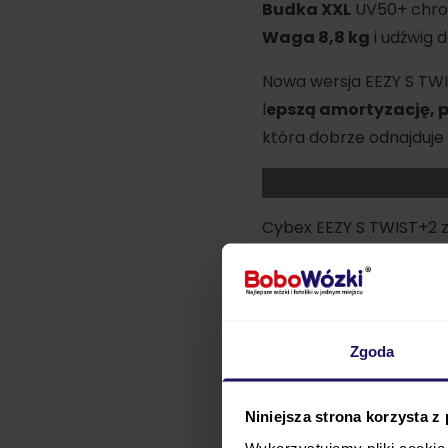
Budka XXL
UV50+ chron
Waga 8,8 kg
i udźwig 
Nowa wersja EEZY S TWI
l
epszą amortyzację, p
która dobrze odnajduje 
Cybex EEZY
S TWIST+2 z
wszystko pod kontrolą.
Jedna ręka, jeden ruch 
Zgoda
przodem do świata, gd
siedziska
i bez rozbier
Niniejsza strona korzysta z
Wykorzystujemy pliki cookie 