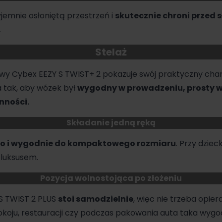
jemnie osłoniętą przestrzeń i
skutecznie chroni przed 
.
Stelaż
wy Cybex
EEZY S TWIST+ 2 pokazuje swój praktyczny char
 tak, aby wózek był
wygodny w prowadzeniu, prosty w
nności.
Składanie jedną ręką
o i wygodnie do kompaktowego rozmiaru
. Przy dzie
 luksusem.
Pozycja wolnostojąca po złożeniu
 S TWIST 2 PLUS
stoi samodzielnie
, więc nie trzeba opier
koju, restauracji czy podczas pakowania auta taka wygo