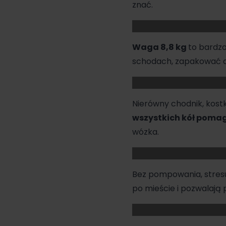
znać.
Waga 8,8 kg
to bardz
schodach, zapakować do
Nierówny chodnik, kost
wszystkich kół poma
wózka.
Bez pompowania, stresu
po mieście i pozwalają 