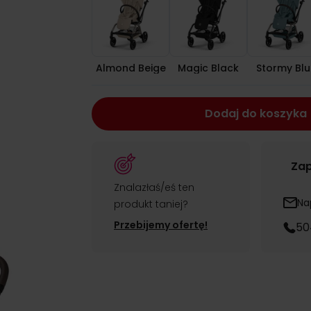
Almond Beige
Magic Black
Stormy Blu
Dodaj do koszyka
Zap
Znalazłaś/eś ten
Na
produkt taniej?
Przebijemy ofertę!
50