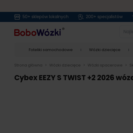
50+ sklepów lokalnych
200+ specjalistów
Przejdź do treści
Najlep
Foteliki samochodowe
Wózki dziecięce
Strona główna
>
Wózki dziecięce
>
Wózki spacerowe
>
S
Cybex EEZY S TWIST +2 2026 wó