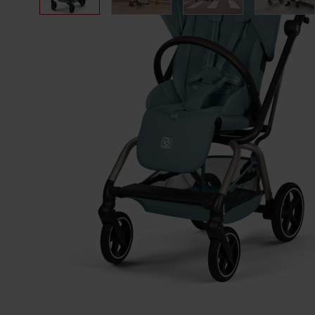
Opis
W
Cybex EEZY 