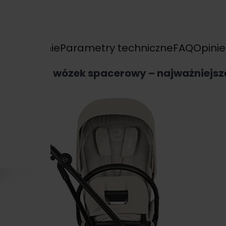
yposażenie
Parametry techniczne
FAQ
Opinie
S TWIST+2 wózek spacerowy – najważniejsz