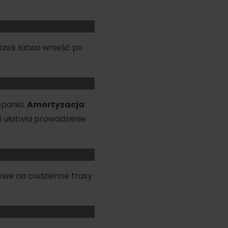
ózek łatwo wnieść po
epania.
Amortyzacja
 i ułatwia prowadzenie
owe na codzienne trasy