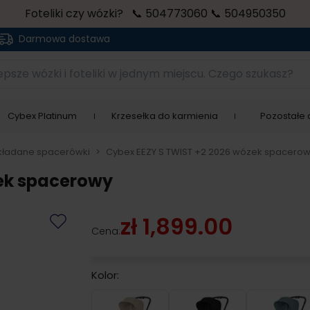
Foteliki czy wózki? 📞 504773060 📞 504950350
Darmowa dostawa
sze wózki i foteliki w jednym miejscu. Czego szukasz?
Cybex Platinum
Krzesełka do karmienia
Pozostałe a
kładane spacerówki
>
Cybex EEZY S TWIST +2 2026 wózek spacero
zek spacerowy
zł 1,899.00
Cena:
Kolor:
Almond Beige
Magic Black
Stor