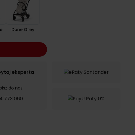
e
Dune Grey
ytaj eksperta
pisz do nas
4 773 060