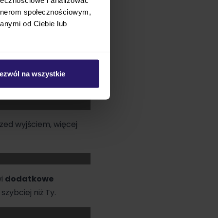
artnerom społecznościowym,
e do drzemki.
anymi od Ciebie lub
.
.
Podnóżek możesz
ezwól na wszystkie
zed wyjściem, więcej
wi
dodatkowe
zybciej niż Ty.