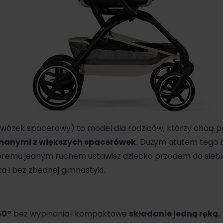
(wózek spacerowy) to model dla rodziców, którzy chcą 
znanymi z większych spacerówek.
Dużym atutem tego m
któremu jednym ruchem ustawisz dziecko przodem do siebi
ka i bez zbędnej gimnastyki.
60°
bez wypinania i kompaktowe
składanie jedną ręką.