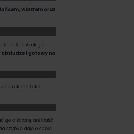
słońcem, wiatrem oraz
akter. Konstrukcja
 obsłudze i gotowy na
cku na rękach taka
ać go o ścianę ani kłaść
da szybko daje o sobie