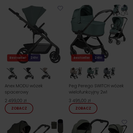
Bestseller
24h!
Bestseller
24h!
Anex MODU wózek
Peg Perego SWITCH wózek
spacerowy
wielofunkcyjny 2w1
2 499,00 zł
3 495,00 zł
ZOBACZ
ZOBACZ