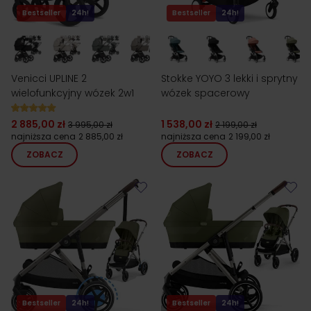
Bestseller
24h!
Bestseller
24h!
Venicci UPLINE 2
Stokke YOYO 3 lekki i sprytny
wielofunkcyjny wózek 2w1
wózek spacerowy
2 885,00 zł
1 538,00 zł
3 995,00 zł
2 199,00 zł
najniższa cena
2 885,00 zł
najniższa cena
2 199,00 zł
ZOBACZ
ZOBACZ
Bestseller
24h!
Bestseller
24h!