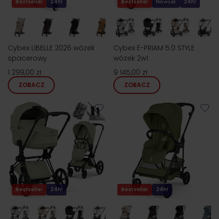
Bestseller
24h!
Bestseller
Nowość
24h!
Cybex LIBELLE 2026 wózek
Cybex E-PRIAM 5.0 STYLE
spacerowy
wózek 2w1
1 299,00 zł
9 145,00 zł
ZOBACZ
ZOBACZ
Bestseller
24h!
Bestseller
24h!