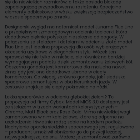
się do niewielkich rozmiarów, a także posiada blokadę
zapobiegającą przypadkowemu rozłożeniu. Specjalne
elementy odblaskowe w wózku zwiększają bezpieczeństwo
w czasie spacerów po zmroku.
Designerski wygląd ma natomiast model Junama Fluo Line
o przepięknym szmaragdowym odcieniu tapicerki, która
dodatkowo pięknie połyskuje niezależnie od pogody. W
połączeniu ze stelażem i detalami w odcieniu złota model
Fluo Line jest idealną propozycją dla osób wybierających
akcesoria użytkowe w eleganckim stylu. Wózek ten
sprawdzi się nie tylko w mieście, ale również na bardziej
wymagającym podłożu dzięki zamontowaniu żelowych kół.
Obszerna gondola jest komfortowa dla malucha nawet
zimą, gdy jest ono dodatkowo ubrane w ciepły
kombinezon. Co więcej, zarówno gondolę, jak i siedzisko
spacerowe zamontujesz w obu kierunkach jazdy. W
zestawie znajduje się ciepły pokrowiec na nóżki.
Lekka spacerówka w odcieniu głębokiej zieleni? To
propozycja od firmy Cybex. Model MIOS 3.0 dostępny jest
ze stelażem w trzech wariantach kolorystycznych –
Chrome, Matt Black oraz Rose Gold. Mimo niewielkiej wagi
zamontowano w nim koła żelowe, które są odporne na
uszkodzenia i świetnie radzą sobie na każdym podłożu.
Nachylenie oparcia siedziska spacerowego jest regulowane
– producent umożliwił obniżenie go do pozycji leżącej,
najwygodniejszej do snu. Możesz je zamontować zarówno