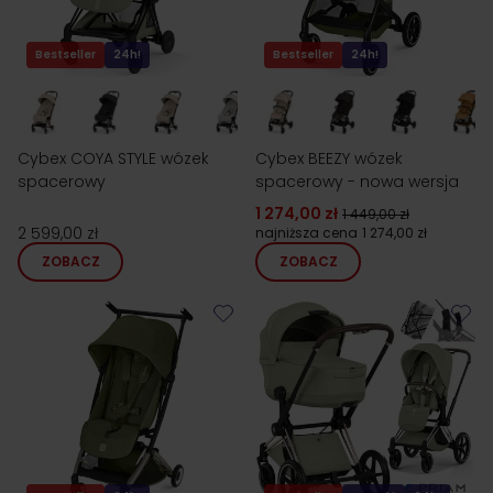
Bestseller
24h!
Bestseller
24h!
Cybex COYA STYLE wózek
Cybex BEEZY wózek
spacerowy
spacerowy - nowa wersja
1 274,00 zł
1 449,00 zł
2 599,00 zł
najniższa cena
1 274,00 zł
ZOBACZ
ZOBACZ