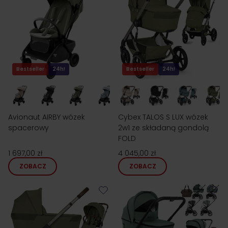
Bestseller
24h!
Bestseller
24h!
Avionaut AIRBY wózek
Cybex TALOS S LUX wózek
spacerowy
2w1 ze składaną gondolą
FOLD
1 697,00 zł
4 045,00 zł
ZOBACZ
ZOBACZ