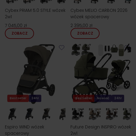
Cybex PRIAM 5.0 STYLE wózek
Cybex MELIO CARBON 2026
2w1
wózek spacerowy
7 045,00 zł
2 395,00 zł
ZOBACZ
ZOBACZ
Bestseller
24h!
Bestseller
Nowość
24h!
Espiro WIND wózek
Future Design INSPIRO wózek
spacerowy
2w1