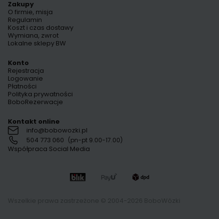
Zakupy
O firmie, misja
Regulamin
Koszt i czas dostawy
Wymiana, zwrot
Lokalne sklepy BW
Konto
Rejestracja
Logowanie
Płatności
Polityka prywatności
BoboRezerwacje
Kontakt online
info@bobowozki.pl
504 773 060
(pn-pt 9.00-17.00)
Współpraca Social Media
Wszelkie prawa zastrzeżone © 2004-2026 BoboWózki