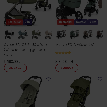
Bestseller
24h!
Bestseller
Nowość
24h!
Cybex BALIOS S LUX wózek
Muuvo FOLD wózek 2w1
2w1 ze składaną gondolą
FOLD
3 590,00 zł
3 890,00 zł
ZOBACZ
ZOBACZ