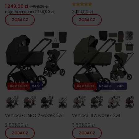
1 249,00 zł
1 498,00 zł
3 129,00 zł
najniższa cena
1 249,00 zł
ZOBACZ
ZOBACZ
Bestseller
24h!
Bestseller
Nowość
24h!
Venicci CLARO 2 wózek 2w1
Venicci TILA wózek 2w1
2 995,00 zł
3 695,00 zł
ZOBACZ
ZOBACZ