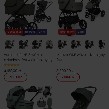
Bestseller
Nowość
24h!
Bestseller
24h!
Venicci UPLINE 3 wózek
Muuvo ONE wózek dziecięcy
dziecięcy 2w1 wielofunkcyjny
2w1
4 188,00 zł
3 890,00 zł
ZOBACZ
ZOBACZ