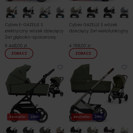
Cybex E-GAZELLE S
Cybex GAZELLE S wózek
elektryczny wózek dziecięcy
dziecięcy 2w1 wielofunkcyjny
2w1 głęboko-spacerowy
6 448,00 zł
4 798,00 zł
ZOBACZ
ZOBACZ
Bestseller
24h!
Bestseller
24h!