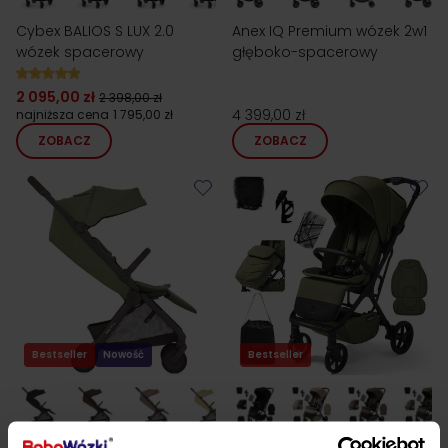
Cybex BALIOS S LUX 2.0
Anex IQ Premium wózek 2w1
wózek spacerowy
głęboko-spacerowy
2 095,00 zł
2 398,00 zł
4 399,00 zł
najniższa cena
1 795,00 zł
ZOBACZ
ZOBACZ
Bestseller
Nowość
Bestseller