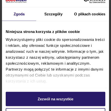
Anex AIR-Q wózek
Future Design X-RAY SE
spacerowy
wózek spacerowy
1 699,00 zł
1 119,00 zł
Zgoda
Szczegóły
O plikach cookies
ZOBACZ
ZOBACZ
Niniejsza strona korzysta z plików cookie
Wykorzystujemy pliki cookie do spersonalizowania treści
1
2
3
...
17
Aktualnie czytasz stronę
Strona
Strona
Strona
i reklam, aby oferować funkcje społecznościowe i
Produkty
1
-
30
z
502
pokaż:
analizować ruch w naszej witrynie. Informacje o tym, jak
na stronę
korzystasz z naszej witryny, udostępniamy partnerom
społecznościowym, reklamowym i analitycznym.
Różnorodność odcieni zieleni w wózkach
Partnerzy mogą połączyć te informacje z innymi danymi
dziecięcych
otrzymanymi od Ciebie lub uzyskanymi podczas
korzystania z ich usług.
Zielone wózki dziecięce dostępne są w wielu odcieniach.
Możesz wybierać spośród jasnych barw – seledynu i mięty,
nieco ciemniejszego szmaragdu lub pistacji, a także
ciemnej butelkowej zieleni i malachitu. Do tego wózki
dziecięce zielone różnią się rodzajem użytego materiału –
Zezwól na wszystkie
zupełnie inny efekt wizualny da tapicerka matowa w
porównaniu z modelem, w którym tapicerka błyszczy i
połyskuje. Producenci, wychodząc naprzeciw