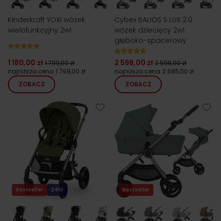
Kinderkraft YOXI wózek
Cybex BALIOS S LUX 2.0
wielofunkcyjny 2w1
wózek dziecięcy 2w1
głęboko-spacerowy
1 180,00 zł
2 598,00 zł
1 799,00 zł
3 598,00 zł
najniższa cena
1 799,00 zł
najniższa cena
2 685,00 zł
ZOBACZ
ZOBACZ
Bestseller
24h!
Bestseller