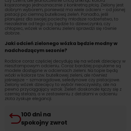
czy czerni, ale jednocześnie chcą uniknąć koloru
kojarzonego jednoznacznie z konkretną płcią. Zielony jest
dobrym wyborem, ponieważ ma wiele odcieni – od jasnej
pistacji po ciemną butelkową zieleń. Ponadto, jeśli
planujesz dla swojej pociechy młodsze rodzeństwo, to
niezależnie od tego czy będzie to dziewczynka, czy
chłopiec, wózek w odcieniu zieleni sprawdzi się równie
dobrze.
Jaki odcień zielonego wózka będzie modny w
nadchodzącym sezonie?
Rodzice coraz częściej decydują się na wózek dziecięcy w
niesztampowym odcieniu. Coraz bardziej popularne są
modele dostępne w odcieniach zieleni. Na topie będą
wózki w kolorze tzw. butelkowej zieleni, ale również
jaśniejsze – szmaragdowe, seledynowe czy pistacjowe.
Zielony wózek dziecięcy to wybór nieoczywisty, ale na
pewno przyciągający wzrok. Zieleń doskonale łączy się z
czernią stelaża, a w zestawieniu z detalami w odcieniu
złota zyskuje elegancji.
100 dni na
spokojny zwrot