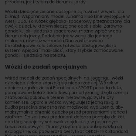
przodem, jak i tyłem do kierunku jazdy.
Wózki dziecięce zielone dostępne są również w wersji dla
bliźniąt. Wspomniany model Junama Fluo Line występuje w
wersji Duo. To wózek głęboko-spacerowy przeznaczony dla
dwójki dzieci, w którym siedzą one obok siebie. Zarówno
gondolki, jak i siedziska spacerowe, można wpiąć w obu
kierunkach jazdy. Podobnie jak w wersji dla jednego
malucha, również w modelu Duo zastosowano
bezobsługowe koła żelowe. Łatwość obsługi zwiększa
system wpięcia "max-click", który szybkie zamocowane
gondoli i siedziska na stelażu.
Wózki do zadań specjalnych
Wśród modeli do zadań specjalnych, np. joggingu, wózki
dziecięce zielone zdarzają się nieco rzadziej. Wózek w
odcieniu zgniłej zieleni Bumbleride SPORT posiada duże,
pompowane koła z dodatkową amortyzacją, dzięki czemu
z łatwością pokonuje tereny nierówne, górzyste czy
kamieniste. Oparcie wózka wyregulujesz jedną ręką, a
budka przeciwsłoneczna ma możliwość wydłużenia, aby
maksymalnie chronić dziecko przed promieniami słońca i
wiatrem. Do zestawu producent dołącza pompkę do kół,
na którą specjalny schowek znajduje się w pojemnym
koszu zakupowym. Tkaniny użyte do produkcji wózka są
ekologiczne, co potwierdza certyfikat OEKO-TEX Standard