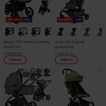
Bestseller
24h!
Bestseller
24h!
Muuvo FIVE wielozadaniowy
Joolz AER 2 wózek
wózek 2w1
spacerowy
3 490,00 zł
2 049,00 zł
ZOBACZ
ZOBACZ