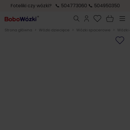
Foteliki czy wózki? 📞 504773060 📞 504950350
Przejdź do treści
Szukaj
Strona główna
>
Wózki dziecięce
>
Wózki spacerowe
>
Wózki