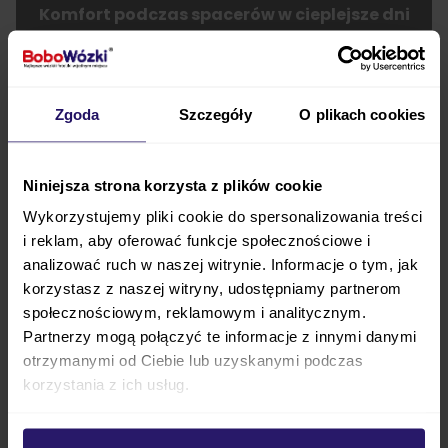
Komfort podczas spacerów w cieplejsze dni
Dobra wentylacja siedziska zwiększa komfort
dziecka szczególnie latem lub podczas dłuższych
Zgoda
Szczegóły
O plikach cookies
spacerów, kiedy naturalny przepływ powietrza ma
duże znaczenie.
Niniejsza strona korzysta z plików cookie
Duża budka przeciwsłoneczna
Wykorzystujemy pliki cookie do spersonalizowania treści
i reklam, aby oferować funkcje społecznościowe i
Budka wózka chroni dziecko przed słońcem oraz
analizować ruch w naszej witrynie. Informacje o tym, jak
wiatrem. Materiał posiada
filtr UPF50+
, który
korzystasz z naszej witryny, udostępniamy partnerom
ogranicza przenikanie promieniowania słonecznego i
społecznościowym, reklamowym i analitycznym.
Partnerzy mogą połączyć te informacje z innymi danymi
pomaga stworzyć dziecku bardziej komfortową
otrzymanymi od Ciebie lub uzyskanymi podczas
przestrzeń podczas spaceru.
korzystania z ich usług.
Dodatkowa ochrona podczas spaceru