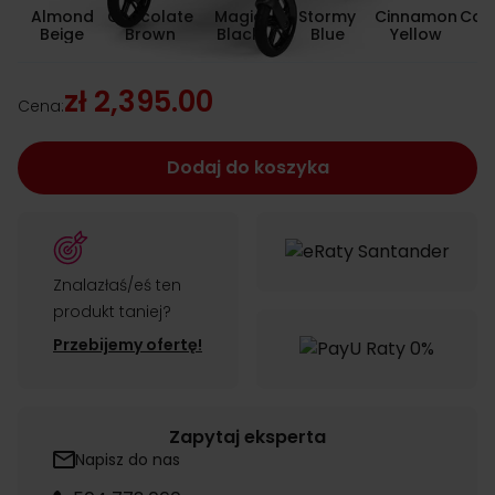
Almond
Chocolate
Magic
Stormy
Cinnamon
Cand
Beige
Brown
Black
Blue
Yellow
zł 2,395.00
Cena:
Dodaj do koszyka
Znalazłaś/eś ten
produkt taniej?
Przebijemy ofertę!
Zapytaj eksperta
Napisz do nas