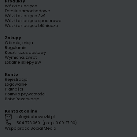
Produkty
Wózki dziecięce
Foteliki samochodowe
Wózki dziecięce 3w1
Wózki dziecięce spacerowe
Wózki dziecięce bliźniacze
Zakupy
O firmie, misja
Regulamin
Koszt i czas dostawy
Wymiana, zwrot
Lokalne sklepy BW
Konto
Rejestracja
Logowanie
Płatności
Polityka prywatności
BoboRezerwacje
Kontakt online
info@bobowozki.pl
504 773 060
(pn-pt 9.00-17.00)
Współpraca Social Media