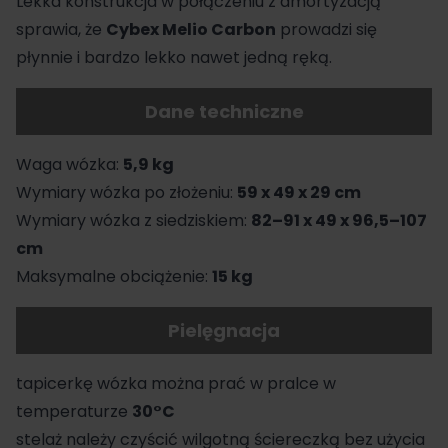
Lekka konstrukcja w połączeniu z amortyzacją
sprawia, że
Cybex Melio Carbon
prowadzi się
płynnie i bardzo lekko nawet jedną ręką.
Dane techniczne
Waga wózka:
5,9 kg
Wymiary wózka po złożeniu:
59 x 49 x 29 cm
Wymiary wózka z siedziskiem:
82–91 x 49 x 96,5–107
cm
Maksymalne obciążenie:
15 kg
Pielęgnacja
tapicerkę wózka można prać w pralce w
temperaturze
30°C
stelaż należy czyścić wilgotną ściereczką bez użycia