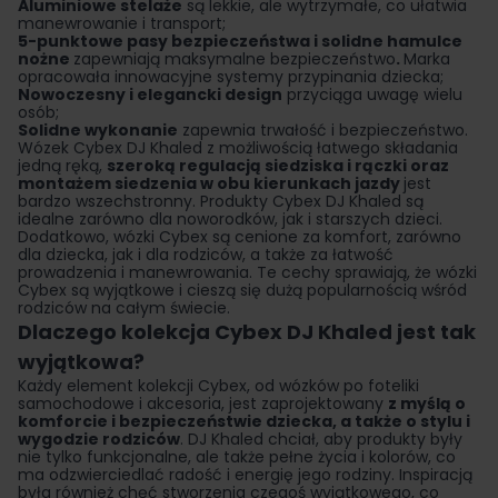
Aluminiowe stelaże
są lekkie, ale wytrzymałe, co ułatwia
manewrowanie i transport;
5-punktowe pasy bezpieczeństwa i solidne hamulce
nożne
zapewniają maksymalne bezpieczeństwo
.
Marka
opracowała innowacyjne systemy przypinania dziecka;
Nowoczesny i elegancki design
przyciąga uwagę wielu
osób;
Solidne wykonanie
zapewnia trwałość i bezpieczeństwo.
Wózek Cybex DJ Khaled z możliwością łatwego składania
jedną ręką,
szeroką regulacją siedziska i rączki oraz
montażem siedzenia w obu kierunkach jazdy
jest
bardzo wszechstronny. Produkty Cybex DJ Khaled są
idealne zarówno dla noworodków, jak i starszych dzieci.
Dodatkowo,
wózki Cybex
są cenione za komfort, zarówno
dla dziecka, jak i dla rodziców, a także za łatwość
prowadzenia i manewrowania. Te cechy sprawiają, że wózki
Cybex są wyjątkowe i cieszą się dużą popularnością wśród
rodziców na całym świecie.
Dlaczego kolekcja Cybex DJ Khaled jest tak
wyjątkowa?
Każdy element kolekcji Cybex, od wózków po
foteliki
samochodowe
i akcesoria, jest zaprojektowany
z myślą o
komforcie i bezpieczeństwie dziecka, a także o stylu i
wygodzie rodziców
. DJ Khaled chciał, aby produkty były
nie tylko funkcjonalne, ale także pełne życia i kolorów, co
ma odzwierciedlać radość i energię jego rodziny. Inspiracją
była również chęć stworzenia czegoś wyjątkowego, co