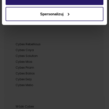
Cybex Dj Khaled
Cybex Spring Blossom
Spersonalizuj
Cybex Petticoat Red
Cybex Rockstar
Cybex Rebellious
Cybex Coya
Cybex Solution
Cybex Mios
Cybex Priam
Cybex Balios
Cybex Eezy
Cybex Melio
Wózki Cybex