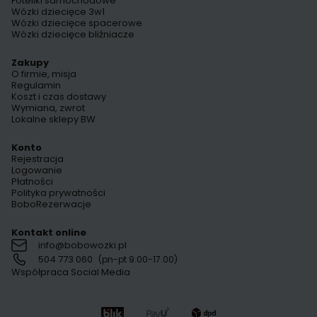
Foteliki samochodowe
Wózki dziecięce 3w1
Wózki dziecięce spacerowe
Wózki dziecięce bliźniacze
Zakupy
O firmie, misja
Regulamin
Koszt i czas dostawy
Wymiana, zwrot
Lokalne sklepy BW
Konto
Rejestracja
Logowanie
Płatności
Polityka prywatności
BoboRezerwacje
Kontakt online
info@bobowozki.pl
504 773 060
(pn-pt 9.00-17.00)
Współpraca Social Media