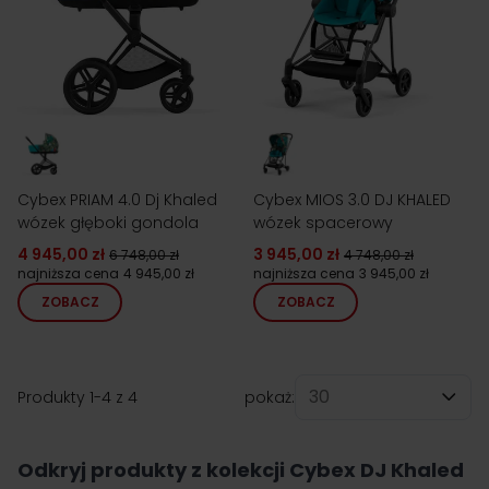
Cybex PRIAM 4.0 Dj Khaled
Cybex MIOS 3.0 DJ KHALED
wózek głęboki gondola
wózek spacerowy
4 945,00 zł
3 945,00 zł
6 748,00 zł
4 748,00 zł
najniższa cena
4 945,00 zł
najniższa cena
3 945,00 zł
ZOBACZ
ZOBACZ
Produkty
1
-
4
z
4
pokaż:
na stronę
Odkryj produkty z kolekcji Cybex DJ Khaled