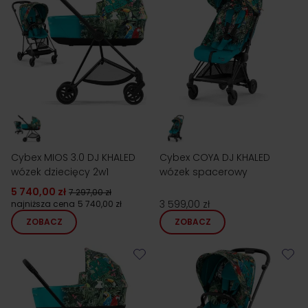
podczas bardzo intensywnej eksploatacji.
Cybex MIOS 3.0 DJ KHALED
Cybex COYA DJ KHALED
wózek dziecięcy 2w1
wózek spacerowy
5 740,00 zł
7 297,00 zł
3 599,00 zł
najniższa cena
5 740,00 zł
ZOBACZ
ZOBACZ