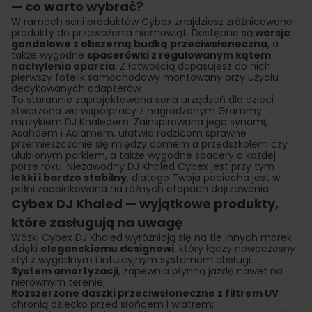
— co warto wybrać?
W ramach serii produktów Cybex znajdziesz zróżnicowane
produkty do przewożenia niemowląt. Dostępne są
wersje
gondolowe z obszerną budką przeciwsłoneczna
, a
także wygodne
spacerówki
z regulowanym kątem
nachylenia oparcia
. Z łatwością dopasujesz do nich
pierwszy fotelik samochodowy montowany przy użyciu
dedykowanych adapterów.
To starannie zaprojektowana seria urządzeń dla dzieci
stworzona we współpracy z nagrodzonym Grammy
muzykiem DJ Khaledem. Zainspirowana jego synami,
Asahdem i Aalamem, ułatwia rodzicom sprawne
przemieszczanie się między domem a przedszkolem czy
ulubionym parkiem, a także wygodne spacery o każdej
porze roku. Niezawodny DJ Khaled Cybex jest przy tym
lekki i bardzo stabilny
, dlatego Twoja pociecha jest w
pełni zaopiekowana na różnych etapach dojrzewania.
Cybex DJ Khaled — wyjątkowe produkty,
które zasługują na uwagę
Wózki Cybex DJ Khaled wyróżniają się na tle innych marek
dzięki
eleganckiemu designowi
, który łączy nowoczesny
styl z wygodnym i intuicyjnym systemem obsługi.
System amortyzacji
, zapewnia płynną jazdę nawet na
nierównym terenie;
Rozszerzone daszki przeciwsłoneczne z filtrem UV
chronią dziecko przed słońcem i wiatrem;