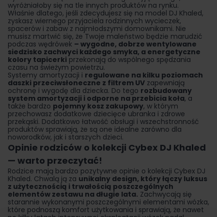
wyróżniałoby się na tle innych produktów na rynku.
Właśnie dlatego, jeśli zdecydujesz się na model DJ Khaled,
zyskasz wiernego przyjaciela rodzinnych wycieczek,
spacerów i zabaw z najmłodszymi domownikami. Nie
musisz martwić się, że Twoje maleństwo będzie marudzić
podczas wędrówek
– wygodne, dobrze wentylowane
siedzisko zachwyci każdego smyka, a energetyczne
kolory tapicerki
przekonają do wspólnego spędzania
czasu na świeżym powietrzu.
Systemy amortyzacji i
regulowane na kilku poziomach
daszki przeciwsłoneczne z filtrem UV
zapewniają
ochronę i wygodę dla dziecka. Do tego
rozbudowany
system amortyzacji i odporne na przebicia koła
, a
także bardzo
pojemny kosz zakupowy
, w którym
przechowasz dodatkowe dziecięce ubranka i zdrowe
przekąski. Dodatkowo łatwość obsługi i wszechstronność
produktów sprawiają, że są one idealne zarówno dla
noworodków, jak i starszych dzieci.
Opinie rodziców o kolekcji Cybex DJ Khaled
— warto przeczytać!
Rodzice mają bardzo pozytywne opinie o kolekcji Cybex DJ
Khaled. Chwalą ją za
unikalny design, który łączy luksus
z użytecznością i trwałością poszczególnych
elementów zestawu na długie lata.
Zachwycają się
starannie wykonanymi poszczególnymi elementami wózka,
które podnoszą komfort użytkowania i sprawiają, że nawet