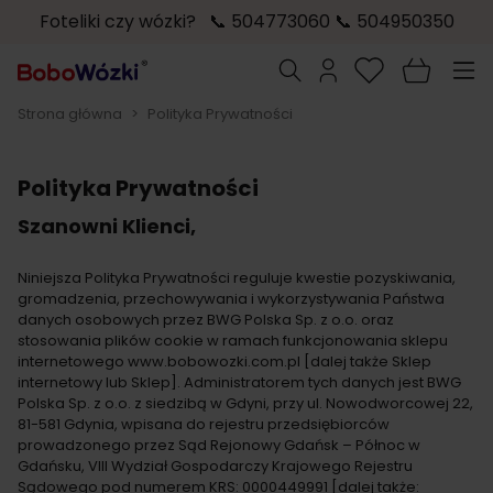
Foteliki czy wózki? 📞 504773060 📞 504950350
Przejdź do treści
Szukaj
Strona główna
>
Polityka Prywatności
Polityka Prywatności
Szanowni Klienci,
Niniejsza Polityka Prywatności reguluje kwestie pozyskiwania,
gromadzenia, przechowywania i wykorzystywania Państwa
danych osobowych przez BWG Polska Sp. z o.o. oraz
stosowania plików cookie w ramach funkcjonowania sklepu
internetowego www.bobowozki.com.pl [dalej także Sklep
internetowy lub Sklep]. Administratorem tych danych jest BWG
Polska Sp. z o.o. z siedzibą w Gdyni, przy ul. Nowodworcowej 22,
81-581 Gdynia, wpisana do rejestru przedsiębiorców
prowadzonego przez Sąd Rejonowy Gdańsk – Północ w
Gdańsku, VIII Wydział Gospodarczy Krajowego Rejestru
Sądowego pod numerem KRS: 0000449991 [dalej także: