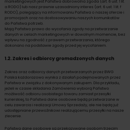
marketingowych jest Państwa dobrowolna zgoda (art. 6 ust. 1 lit.
a RODO) lub nasz prawnie uzasadniony interes (art. 6 ust. 1 lit. f
RODO), polegający na informowaniu Państwa o naszej ofercie i
promocjach oraz na dostosowywaniu naszych komunikatów
do Państwa potrzeb.
Mają Państwo prawo do wycofania zgody na przetwarzanie
danych w celach marketingowych w dowolnym momencie, bez
wpływu na zgodność z prawem przetwarzania, którego
dokonano na podstawie zgody przed jej wycofaniem.
1.2. Zakres i odbiorcy gromadzonych danych
Zakres oraz odbiorcy danych przetwarzanych przez BWG
Polska każdorazowo wynika z działań podejmowanych przez
Państwa w związku z dokonywanym zakupem. Dla przykładu,
jeżeli w czasie składania Zamówienia wybiorą Państwo
możliwość odbioru osobistego towaru zamiast przesyłki
kurierskiej, to Państwa dane osobowe będą przetwarzane w
celu zawarcia i realizacji Umowy Sprzedaży, ale nie będą już
udostępniane przewoźnikowi realizującemu przesyłki na nasze
zlecenie.
Państwa dane osobowe są przekazywane osobom trzecim