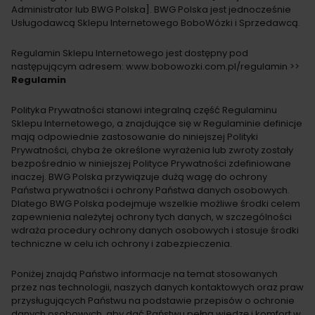
Administrator lub BWG Polska]. BWG Polska jest jednocześnie
Usługodawcą Sklepu Internetowego BoboWózki i Sprzedawcą.
Regulamin Sklepu Internetowego jest dostępny pod
następującym adresem: www.bobowozki.com.pl/regulamin >>
Regulamin
Polityka Prywatności stanowi integralną część Regulaminu
Sklepu Internetowego, a znajdujące się w Regulaminie definicje
mają odpowiednie zastosowanie do niniejszej Polityki
Prywatności, chyba że określone wyrażenia lub zwroty zostały
bezpośrednio w niniejszej Polityce Prywatności zdefiniowane
inaczej. BWG Polska przywiązuje dużą wagę do ochrony
Państwa prywatności i ochrony Państwa danych osobowych.
Dlatego BWG Polska podejmuje wszelkie możliwe środki celem
zapewnienia należytej ochrony tych danych, w szczególności
wdraża procedury ochrony danych osobowych i stosuje środki
techniczne w celu ich ochrony i zabezpieczenia.
Poniżej znajdą Państwo informacje na temat stosowanych
przez nas technologii, naszych danych kontaktowych oraz praw
przysługujących Państwu na podstawie przepisów o ochronie
danych osobowych, aby dać Państwu pełną wiedzę i komfort w