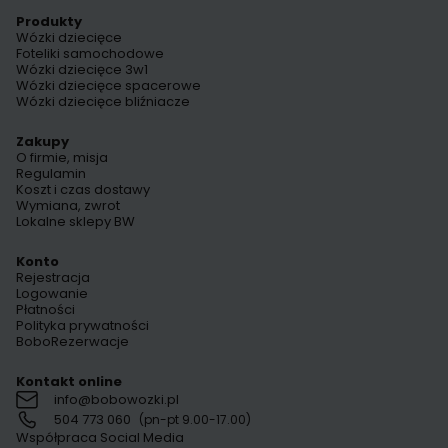
Produkty
Wózki dziecięce
Foteliki samochodowe
Wózki dziecięce 3w1
Wózki dziecięce spacerowe
Wózki dziecięce bliźniacze
Zakupy
O firmie, misja
Regulamin
Koszt i czas dostawy
Wymiana, zwrot
Lokalne sklepy BW
Konto
Rejestracja
Logowanie
Płatności
Polityka prywatności
BoboRezerwacje
Kontakt online
info@bobowozki.pl
504 773 060
(pn-pt 9.00-17.00)
Współpraca Social Media