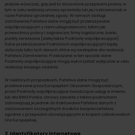
jedynie wówczas, gdy jest to dozwolone przepisami prawa, w
tym w celu realizacji umowy sprzedaży lub jej rozliczenia lub w
razie Państwa uprzedniej zgody. W ramach obsługi
zamówienia Państwa dane mogą być przekazywane
współpracującym z nami usługodawcom, takim jak:
przewoźnicy polscy i zagraniczni, firmy logistyczne, banki,
punkty serwisowe [dalej także Podmioty współpracujące].
Dane przekazywane Podmiotom współpracującym będą
dotyczyły tylko tych danych, które są niezbędne dla realizacji
Państwa Zamówienia. Przekazane w ten sposób dane
Podmioty współpracujące mogą wykorzystać wyłącznie w celu
realizacji swojego zadania.
W niektórych przypadkach, Państwa dane mogą być
przetwarzane poza Europejskim Obszarem Gospodarczym,
przez Podmioty współpracujące świadczące usługi w imieniu
lub dla BWG Polska. Umowy zawarte z takimi podmiotami
zobowiązują je jednak do traktowania Państwa danych z
zachowaniem szczególnych środków bezpieczeństwa,
zgodnie z przepisami obowiązującymi w krajach członkowskich
Unii Europejskiej.
2. Identyfikatory internetowe