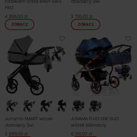
fotelikiem Britax BABY-SAFE
dziecięcy 2w1
PRO
4 395,00 zł
3 736,00 zł
ZOBACZ
ZOBACZ
Junama SMART wózek
JUNAMA FLUO LINE DUO
dziecięcy 2w1
wózek bliźniaczy
2 999,00 zł
6 310,00 zł