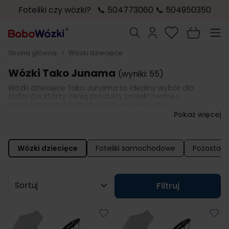
Foteliki czy wózki? 📞 504773060 📞 504950350
Przejdź do treści
Szukaj
Strona główna
>
Wózki dziecięce
Wózki Tako Junama
(wyniki: 55)
Wózki dziecięce Tako Junama to idealny wybór dla
rodziców, którzy cenią produkty projektowane i
produkowane w Polsce. Dzięki wieloletniemu
doświadczeniu, firma jest liderem w branży, oferując
Pokaż więcej
nowoczesne, bezpieczne i komfortowe wózki. Tako
Junama to synonim innowacyjności, funkcjonalności i
stylu, zapewniając certyfikowane bezpieczeństwo oraz
wyjątkowy design. Niezależnie od tego, czy potrzebujesz
Wózki dziecięce
Foteliki samochodowe
Pozostałe
modelu 2w1, 3w1, spacerówki czy wózka dla bliźniaków,
polska marka gwarantuje produkty premium, które
zadowolą najbardziej wymagających rodziców.
Sortuj wg
Filtruj