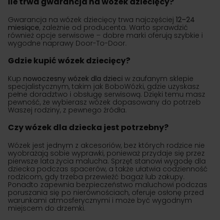
Ile trwa gwarancja na wózek dziecięcy?
Gwarancja na wózek dziecięcy trwa najczęściej
12–24
miesiące
, zależnie od producenta. Warto sprawdzić
również opcje serwisowe – dobre marki oferują szybkie i
wygodne naprawy Door-To-Door.
Gdzie kupić wózek dziecięcy?
Kup
nowoczesny wózek dla dzieci
w zaufanym sklepie
specjalistycznym, takim jak BoboWózki, gdzie uzyskasz
pełne doradztwo i obsługę serwisową. Dzięki temu masz
pewność, że wybierasz wózek dopasowany do potrzeb
Waszej rodziny, z pewnego źródła.
Czy wózek dla dziecka jest potrzebny?
Wózek jest jednym z akcesoriów, bez których rodzice nie
wyobrażają sobie wyprawki, ponieważ przydaje się przez
pierwsze lata życia malucha. Sprzęt stanowi wygodę dla
dziecka podczas spacerów, a także ułatwia codzienność
rodzicom, gdy trzeba przewieźć bagaż lub zakupy.
Ponadto zapewnia bezpieczeństwo maluchowi podczas
poruszania się po nierównościach, oferuje osłonę przed
warunkami atmosferycznymi i może być wygodnym
miejscem do drzemki.