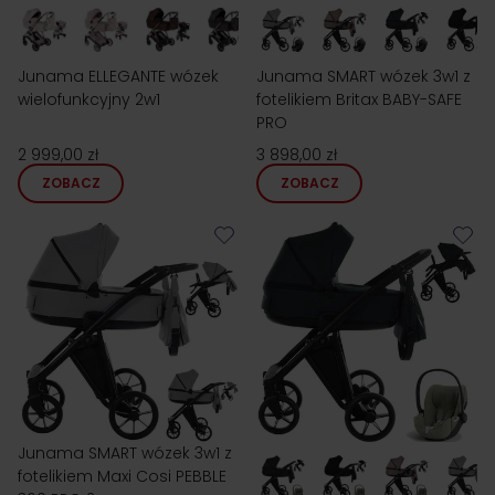
Junama ELLEGANTE wózek
Junama SMART wózek 3w1 z
wielofunkcyjny 2w1
fotelikiem Britax BABY-SAFE
PRO
2 999,00 zł
3 898,00 zł
ZOBACZ
ZOBACZ
Junama SMART wózek 3w1 z
fotelikiem Maxi Cosi PEBBLE