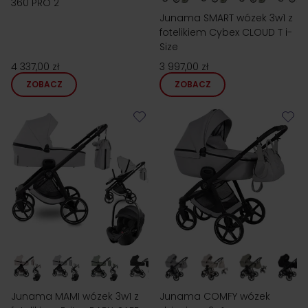
360 PRO 2
Junama SMART wózek 3w1 z
fotelikiem Cybex CLOUD T i-
Size
4 337,00 zł
3 997,00 zł
ZOBACZ
ZOBACZ
Junama MAMI wózek 3w1 z
Junama COMFY wózek