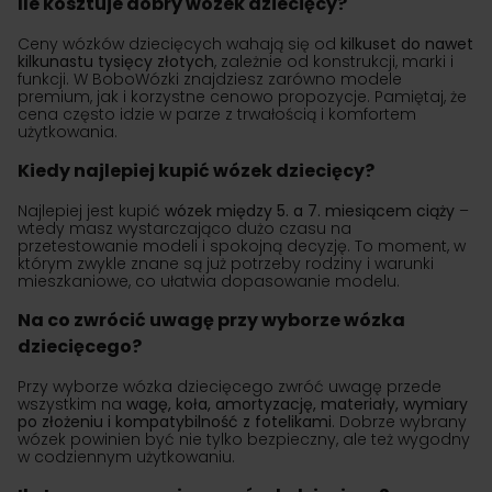
Ile kosztuje dobry wózek dziecięcy?
Ceny wózków dziecięcych wahają się od
kilkuset do nawet
kilkunastu tysięcy złotych
, zależnie od konstrukcji, marki i
funkcji. W BoboWózki znajdziesz zarówno modele
premium, jak i korzystne cenowo propozycje. Pamiętaj, że
cena często idzie w parze z trwałością i komfortem
użytkowania.
Kiedy najlepiej kupić wózek dziecięcy?
Najlepiej jest kupić
wózek między 5. a 7. miesiącem ciąży
–
wtedy masz wystarczająco dużo czasu na
przetestowanie modeli i spokojną decyzję. To moment, w
którym zwykle znane są już potrzeby rodziny i warunki
mieszkaniowe, co ułatwia dopasowanie modelu.
Na co zwrócić uwagę przy wyborze wózka
dziecięcego?
Przy wyborze wózka dziecięcego zwróć uwagę przede
wszystkim na
wagę, koła, amortyzację, materiały, wymiary
po złożeniu i kompatybilność z fotelikami
. Dobrze wybrany
wózek powinien być nie tylko bezpieczny, ale też wygodny
w codziennym użytkowaniu.