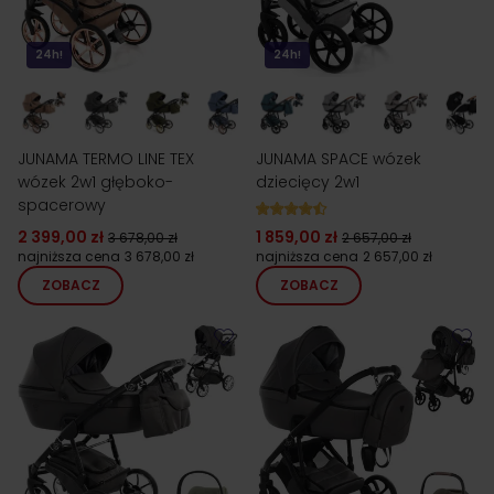
24h!
24h!
JUNAMA TERMO LINE TEX
JUNAMA SPACE wózek
wózek 2w1 głęboko-
dziecięcy 2w1
spacerowy
2 399,00 zł
1 859,00 zł
3 678,00 zł
2 657,00 zł
najniższa cena
3 678,00 zł
najniższa cena
2 657,00 zł
ZOBACZ
ZOBACZ