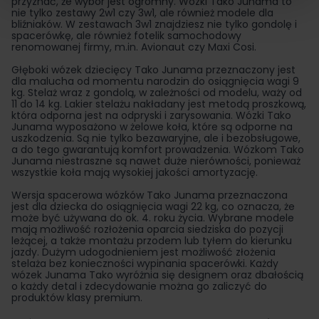
przyznać, że wybór jest ogromny. Wózki Tako Junama to
nie tylko zestawy 2w1 czy 3w1, ale również modele dla
bliźniaków. W zestawach 3w1 znajdziesz nie tylko gondolę i
spacerówkę, ale również fotelik samochodowy
renomowanej firmy, m.in. Avionaut czy Maxi Cosi.
Głęboki wózek dziecięcy Tako Junama przeznaczony jest
dla malucha od momentu narodzin do osiągnięcia wagi 9
kg. Stelaż wraz z gondolą, w zależności od modelu, waży od
11 do 14 kg. Lakier stelażu nakładany jest metodą proszkową,
która odporna jest na odpryski i zarysowania. Wózki Tako
Junama wyposażono w żelowe koła, które są odporne na
uszkodzenia. Są nie tylko bezawaryjne, ale i bezobsługowe,
a do tego gwarantują komfort prowadzenia. Wózkom Tako
Junama niestraszne są nawet duże nierówności, ponieważ
wszystkie koła mają wysokiej jakości amortyzację.
Wersja spacerowa wózków Tako Junama przeznaczona
jest dla dziecka do osiągnięcia wagi 22 kg, co oznacza, że
może być używana do ok. 4. roku życia. Wybrane modele
mają możliwość rozłożenia oparcia siedziska do pozycji
leżącej, a także montażu przodem lub tyłem do kierunku
jazdy. Dużym udogodnieniem jest możliwość złożenia
stelaża bez konieczności wypinania spacerówki. Każdy
wózek Junama Tako wyróżnia się designem oraz dbałością
o każdy detal i zdecydowanie można go zaliczyć do
produktów klasy premium.