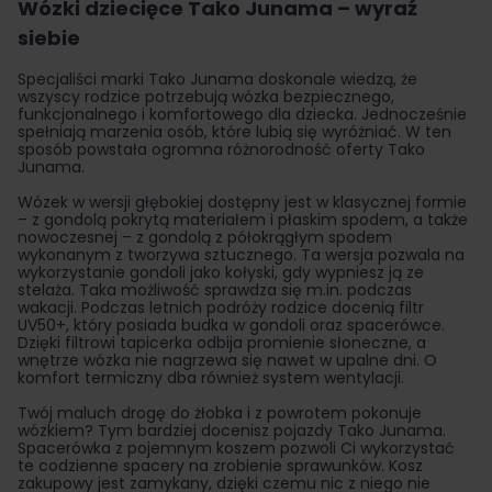
Wózki dziecięce Tako Junama – wyraź
siebie
Specjaliści marki Tako Junama doskonale wiedzą, że
wszyscy rodzice potrzebują wózka bezpiecznego,
funkcjonalnego i komfortowego dla dziecka. Jednocześnie
spełniają marzenia osób, które lubią się wyróżniać. W ten
sposób powstała ogromna różnorodność oferty Tako
Junama.
Wózek w wersji głębokiej dostępny jest w klasycznej formie
– z gondolą pokrytą materiałem i płaskim spodem, a także
nowoczesnej – z gondolą z półokrągłym spodem
wykonanym z tworzywa sztucznego. Ta wersja pozwala na
wykorzystanie gondoli jako kołyski, gdy wypniesz ją ze
stelaża. Taka możliwość sprawdza się m.in. podczas
wakacji. Podczas letnich podróży rodzice docenią filtr
UV50+, który posiada budka w gondoli oraz spacerówce.
Dzięki filtrowi tapicerka odbija promienie słoneczne, a
wnętrze wózka nie nagrzewa się nawet w upalne dni. O
komfort termiczny dba również system wentylacji.
Twój maluch drogę do żłobka i z powrotem pokonuje
wózkiem? Tym bardziej docenisz pojazdy Tako Junama.
Spacerówka z pojemnym koszem pozwoli Ci wykorzystać
te codzienne spacery na zrobienie sprawunków. Kosz
zakupowy jest zamykany, dzięki czemu nic z niego nie