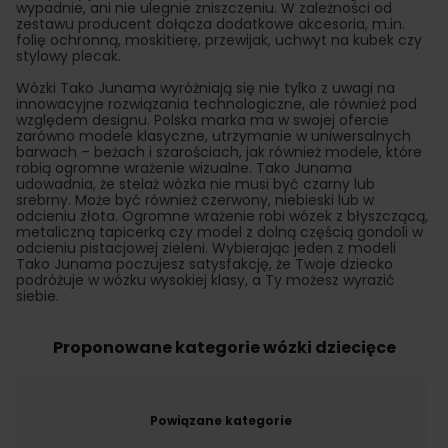
wypadnie, ani nie ulegnie zniszczeniu. W zależności od
zestawu producent dołącza dodatkowe akcesoria, m.in.
folię ochronną, moskitierę, przewijak, uchwyt na kubek czy
stylowy plecak.
Wózki Tako Junama wyróżniają się nie tylko z uwagi na
innowacyjne rozwiązania technologiczne, ale również pod
względem designu. Polska marka ma w swojej ofercie
zarówno modele klasyczne, utrzymanie w uniwersalnych
barwach – beżach i szarościach, jak również modele, które
robią ogromne wrażenie wizualne. Tako Junama
udowadnia, że stelaż wózka nie musi być czarny lub
srebrny. Może być również czerwony, niebieski lub w
odcieniu złota. Ogromne wrażenie robi wózek z błyszczącą,
metaliczną tapicerką czy model z dolną częścią gondoli w
odcieniu pistacjowej zieleni. Wybierając jeden z modeli
Tako Junama poczujesz satysfakcję, że Twoje dziecko
podróżuje w wózku wysokiej klasy, a Ty możesz wyrazić
siebie.
Proponowane kategorie wózki dziecięce
Powiązane kategorie