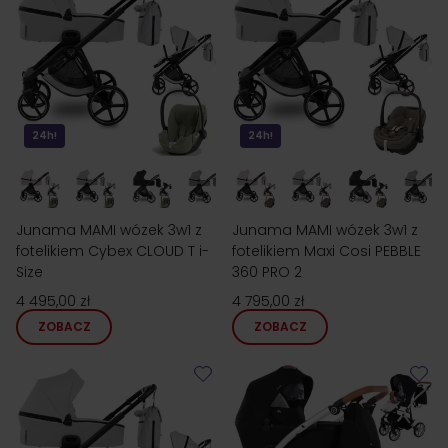
24h!
24h!
Junama MAMI wózek 3w1 z
Junama MAMI wózek 3w1 z
fotelikiem Cybex CLOUD T i-
fotelikiem Maxi Cosi PEBBLE
Size
360 PRO 2
4 495,00 zł
4 795,00 zł
ZOBACZ
ZOBACZ