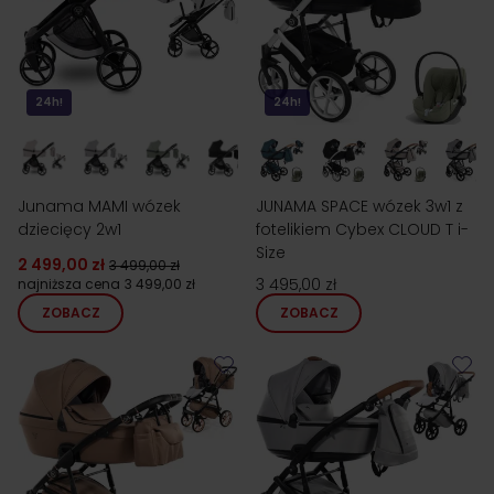
24h!
24h!
Junama MAMI wózek
JUNAMA SPACE wózek 3w1 z
dziecięcy 2w1
fotelikiem Cybex CLOUD T i-
Size
2 499,00 zł
3 499,00 zł
3 495,00 zł
najniższa cena
3 499,00 zł
ZOBACZ
ZOBACZ