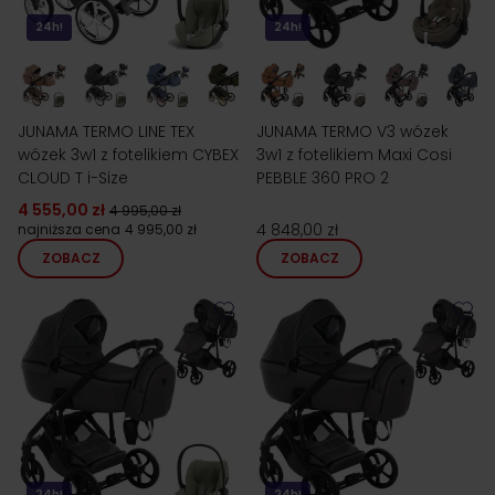
24h!
24h!
JUNAMA TERMO LINE TEX
JUNAMA TERMO V3 wózek
wózek 3w1 z fotelikiem CYBEX
3w1 z fotelikiem Maxi Cosi
CLOUD T i-Size
PEBBLE 360 PRO 2
4 555,00 zł
4 995,00 zł
4 848,00 zł
najniższa cena
4 995,00 zł
ZOBACZ
ZOBACZ
24h!
24h!