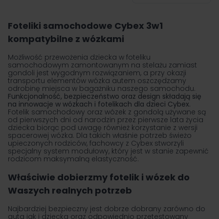
na stronę
Foteliki samochodowe Cybex 3w1
kompatybilne z wózkami
Możliwość przewożenia dziecka w foteliku
samochodowym zamontowanym na stelażu zamiast
gondoli jest wygodnym rozwiązaniem, a przy okazji
transportu elementów wózka autem oszczędzamy
odrobinę miejsca w bagażniku naszego samochodu.
Funkcjonalność, bezpieczeństwo oraz design składają się
na innowacje w wózkach i fotelikach dla dzieci Cybex.
Fotelik samochodowy oraz wózek z gondolą używane są
od pierwszych dni od narodzin przez pierwsze lata życia
dziecka biorąc pod uwagę również korzystanie z wersji
spacerowej wózka. Dla takich właśnie potrzeb świeżo
upieczonych rodziców, fachowcy z Cybex stworzyli
specjalny system modułowy, który jest w stanie zapewnić
rodzicom maksymalną elastyczność.
Właściwie dobierzmy fotelik i wózek do
Waszych realnych potrzeb
Najbardziej bezpieczny jest dobrze dobrany zarówno do
auta jak i dziecka oraz odpowiednio przetestowany