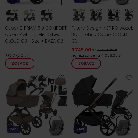
Cybex E-PRIAM 5.0 COMFORT
Future Design INSPIRO wózek
wózek 4w1 + fotelik Cybex
3w1 + fotelik Cybex CLOUD
CLOUD G3 i-Size + BAZA G3
G3
3 745,00 zł
4 058,00 zł
10 327,00 zł
najniższa cena
4 058,00 zł
ZOBACZ
ZOBACZ
24h!
24h!