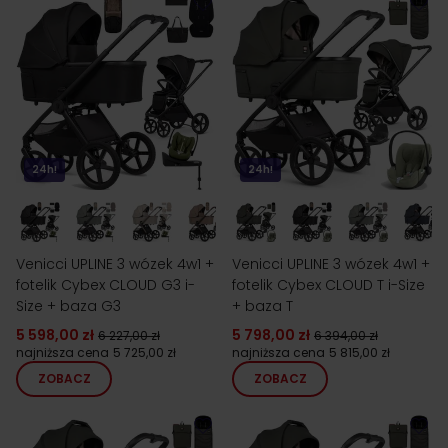
24h!
24h!
Venicci UPLINE 3 wózek 4w1 +
Venicci UPLINE 3 wózek 4w1 +
fotelik Cybex CLOUD G3 i-
fotelik Cybex CLOUD T i-Size
Size + baza G3
+ baza T
5 598,00 zł
5 798,00 zł
6 227,00 zł
6 394,00 zł
najniższa cena
5 725,00 zł
najniższa cena
5 815,00 zł
ZOBACZ
ZOBACZ