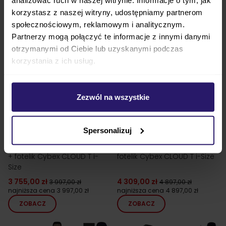
korzystasz z naszej witryny, udostępniamy partnerom
społecznościowym, reklamowym i analitycznym.
Partnerzy mogą połączyć te informacje z innymi danymi
otrzymanymi od Ciebie lub uzyskanymi podczas
korzystania z ich usług.
Zezwól na wszystkie
24h!
24h!
Spersonalizuj
Venicci CLARO 2 wózek 3w1
Muuvo FOLD wózek 3w1 +
+ fotelik Cybex CLOUD T i-
fotelik Cybex CLOUD T i-Size
Size
3 755,00 zł
4 309,00 zł
3 997,00 zł
4 897,00 zł
najniższa cena
3 997,00 zł
najniższa cena
4 897,00 zł
ZOBACZ
ZOBACZ