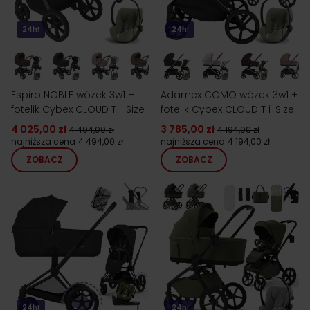
24h!
24h!
Espiro NOBLE wózek 3w1 +
Adamex COMO wózek 3w1 +
fotelik Cybex CLOUD T i-Size
fotelik Cybex CLOUD T i-Size
4 025,00 zł
3 785,00 zł
4 494,00 zł
4 194,00 zł
najniższa cena
4 494,00 zł
najniższa cena
4 194,00 zł
ZOBACZ
ZOBACZ
24h!
24h!