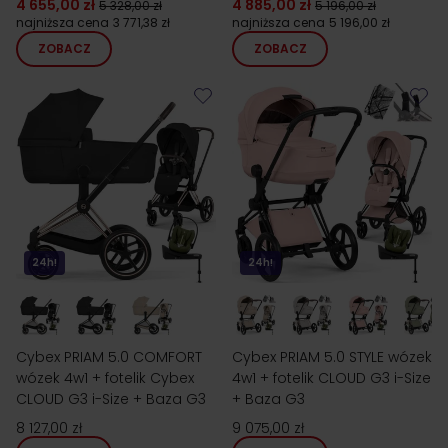
4 655,00 zł
4 885,00 zł
5 328,00 zł
5 196,00 zł
najniższa cena
3 771,38 zł
najniższa cena
5 196,00 zł
ZOBACZ
ZOBACZ
24h!
24h!
Cybex PRIAM 5.0 COMFORT
Cybex PRIAM 5.0 STYLE wózek
wózek 4w1 + fotelik Cybex
4w1 + fotelik CLOUD G3 i-Size
CLOUD G3 i-Size + Baza G3
+ Baza G3
8 127,00 zł
9 075,00 zł