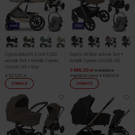
24h!
24h!
Cybex BALIOS S LUX FOLD
Espiro NOBLE wózek 3w1 +
wózek 3w1 + fotelik Cybex
fotelik Cybex CLOUD G3
CLOUD G3 i-Size
3 985,00 zł
4 428,00 zł
4 527,00 zł
najniższa cena
4 428,00 zł
ZOBACZ
ZOBACZ