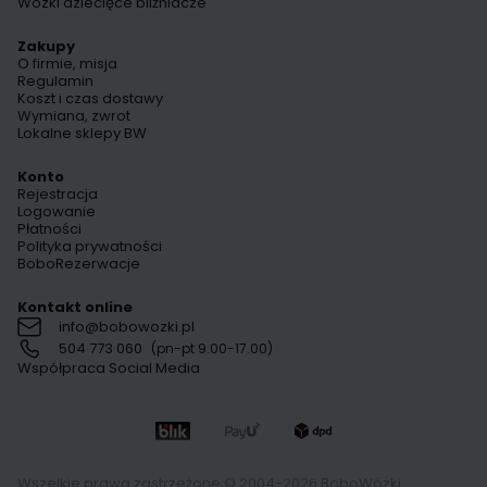
Wózki dziecięce bliźniacze
Zakupy
O firmie, misja
Regulamin
Koszt i czas dostawy
Wymiana, zwrot
Lokalne sklepy BW
Konto
Rejestracja
Logowanie
Płatności
Polityka prywatności
BoboRezerwacje
Kontakt online
info@bobowozki.pl
504 773 060
(pn-pt 9.00-17.00)
Współpraca Social Media
Wszelkie prawa zastrzeżone © 2004-2026 BoboWózki