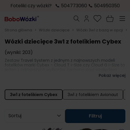
Foteliki czy wózki? 📞 504773060 📞 504950350
Przejdź do treści
Szukaj
Strona główna
>
Wózki dziecięce
>
Wózki 3w1 z bazą w opcji
>
Wózki dziecięce 3w1 z fotelikiem Cybex
(wyniki: 203)
Zestaw
Travel System z jednym z najnowszych modeli
fotelików marki Cybex - Cloud T i-Size czy Cloud G i-Size
to
jeden z najlepszych wyborów zarówno pod względem
innowacyjnych rozwiązań jak i pod względem
Pokaż więcej
zapewnienia najwyższego stopnia bezpieczeństwa. W
skład proponowanych zestawów oprócz wózka głęboko-
spacerowego wchodzi również
fotelik samochodowy
- w
tym przypadku niemieckiej marki
Cybex
- kompatybilny z
3w1 z fotelikiem Cybex
3w1 z fotelikiem Avionaut
3
wózkiem w taki sposób, że poprzez specjalne łączniki
można wpiąć go i przewozić na stelażu wózka.
Sortuj wg
Filtruj