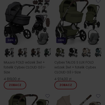
24h!
24h!
Muuvo FOLD wózek 3w1 +
Cybex TALOS S LUX FOLD
fotelik Cybex CLOUD G3 i-
wózek 3w1 + fotelik Cybex
Size
CLOUD G3 i-Size
4 819,00 zł
4 974,00 zł
ZOBACZ
ZOBACZ