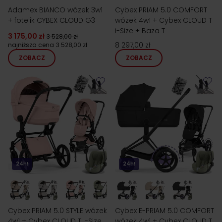
Adamex BIANCO wózek 3w1
Cybex PRIAM 5.0 COMFORT
+ fotelik CYBEX CLOUD G3
wózek 4w1 + Cybex CLOUD T
i-Size + Baza T
3 175,00 zł
3 528,00 zł
8 297,00 zł
najniższa cena
3 528,00 zł
ZOBACZ
ZOBACZ
24h!
24h!
Cybex PRIAM 5.0 STYLE wózek
Cybex E-PRIAM 5.0 COMFORT
4w1 + Cybex CLOUD T i-Size
wózek 4w1 + Cybex CLOUD T