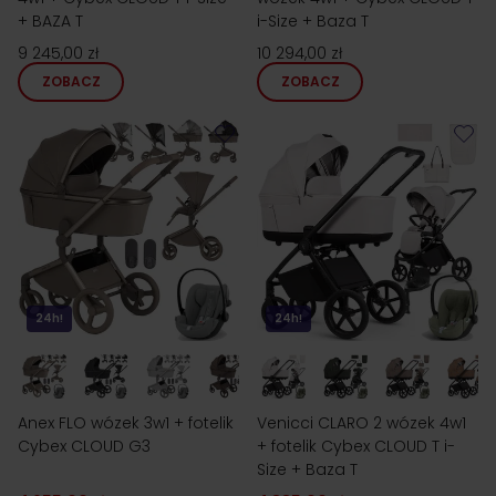
+ BAZA T
i-Size + Baza T
9 245,00 zł
10 294,00 zł
ZOBACZ
ZOBACZ
24h!
24h!
Anex FLO wózek 3w1 + fotelik
Venicci CLARO 2 wózek 4w1
Cybex CLOUD G3
+ fotelik Cybex CLOUD T i-
Size + Baza T