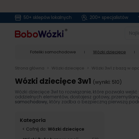
50+ sklepów lokalnych
200+ specjalistów
Przejdź do treści
Najlep
Foteliki samochodowe
Wózki dziecięce
Strona główna
>
Wózki dziecięce
>
Wózki 3w1 z bazą w opc
Wózki dziecięce 3w1
(wyniki: 510)
Wózki dziecięce 3w1 to rozwiązanie, które pozwala wej
oddzielnych elementów, dostajesz gotowy, przemyślan
samochodowy,
który zadba o bezpieczną pierwszą podró
Kategoria
< Cofnij do:
Wózki dziecięce