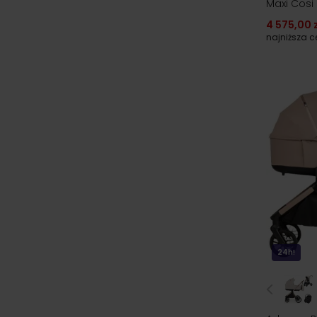
Maxi Cosi 
4 575,00 z
najniższa 
24h!