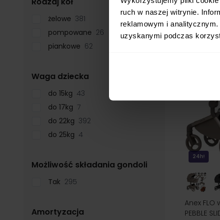
filter
Rodzaj kół
najniższa 
ruch w naszej witrynie. Inf
żelowe
381
reklamowym i analitycznym. 
pompowane
26
uzyskanymi podczas korzysta
piankowe
62
filter
Waga dziecka
do 15kg
43
do 17kg
7
do 22kg
392
do 25kg
4
24h!
filter
Możliwość składania gondoli
Tak
295
Anex FLO w
filter
Amortyzacja
PEBBLE SL