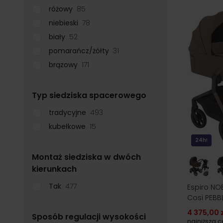
różowy
85
niebieski
78
biały
52
pomarańcz/żółty
31
brązowy
171
filter
Typ siedziska spacerowego
tradycyjne
493
kubełkowe
15
24h!
Montaż siedziska w dwóch
filter
kierunkach
Tak
477
Espiro NOB
Cosi PEBB
4 375,00 z
Sposób regulacji wysokości
najniższa 