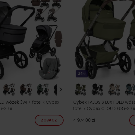
24h!
D wózek 3w1 + fotelik Cybex
Cybex TALOS S LUX FOLD wóze
i-Size
fotelik Cybex CLOUD G3 i-Siz
4 974,00 zł
ZOBACZ