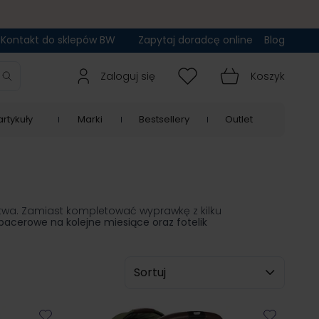
Kontakt do sklepów BW
Zapytaj doradcę online
Blog
Zaloguj się
Koszyk
rtykuły
Marki
Bestsellery
Outlet
stwa. Zamiast kompletować wyprawkę z kilku
pacerowe na kolejne miesiące oraz fotelik
Sortuj wg