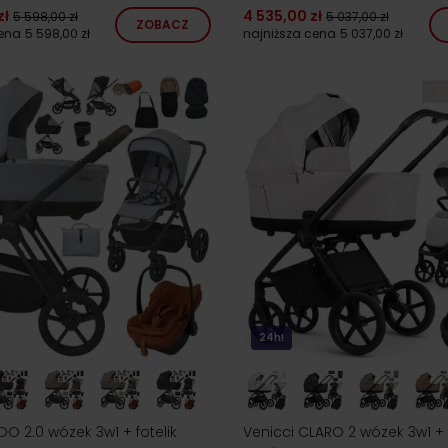
zł
4 535,00 zł
5 598,00 zł
5 037,00 zł
ZOBACZ
cena
5 598,00 zł
najniższa cena
5 037,00 zł
24h!
OO 2.0 wózek 3w1 + fotelik
Venicci CLARO 2 wózek 3w1 + f