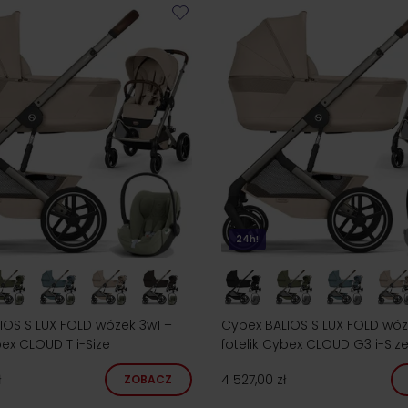
24h!
IOS S LUX FOLD wózek 3w1 +
Cybex BALIOS S LUX FOLD wóz
bex CLOUD T i-Size
fotelik Cybex CLOUD G3 i-Siz
ł
4 527,00 zł
ZOBACZ