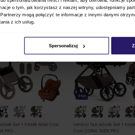
ZOBACZ
cena
4 428,00 zł
najniższa cena
4 494,00 zł
ormacje o tym, jak korzystasz z naszej witryny, udostępniamy p
Partnerzy mogą połączyć te informacje z innymi danymi otrzym
nia z ich usług.
Spersonalizuj
Z
24h!
ózek 3w1 + fotelik Maxi Cosi
Venicci TILA wózek 3w1 + fotel
IDE PRO
Cosi CORAL SLIDE PRO