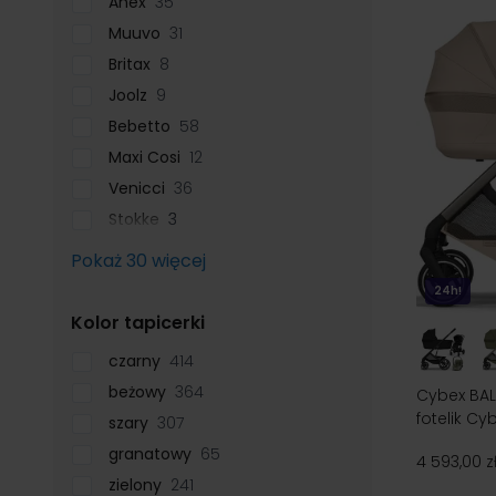
Anex
35
Muuvo
31
Britax
8
Joolz
9
Bebetto
58
Maxi Cosi
12
Venicci
36
Stokke
3
Pokaż 30 więcej
24h!
filter
Kolor tapicerki
czarny
414
beżowy
364
Cybex BAL
fotelik Cy
szary
307
granatowy
65
4 593,00 z
zielony
241