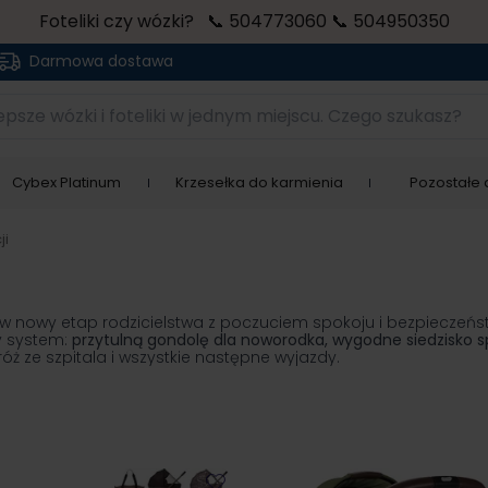
Foteliki czy wózki? 📞 504773060 📞 504950350
Darmowa dostawa
sze wózki i foteliki w jednym miejscu. Czego szukasz?
Cybex Platinum
Krzesełka do karmienia
Pozostałe a
ji
ść w nowy etap rodzicielstwa z poczuciem spokoju i bezpieczeń
y system:
przytulną gondolę dla noworodka, wygodne siedzisko s
ż ze szpitala i wszystkie następne wyjazdy.