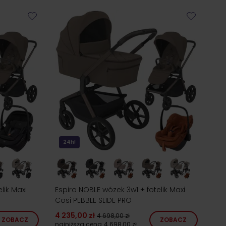
24h!
lik Maxi
Espiro NOBLE wózek 3w1 + fotelik Maxi
Cosi PEBBLE SLIDE PRO
4 235,00 zł
4 698,00 zł
ZOBACZ
ZOBACZ
najniższa cena
4 698,00 zł