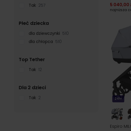
5 040,00 
Tak
257
najniższa 
filter
Płeć dziecka
dla dziewczynki
510
dla chłopca
510
filter
Top Tether
Tak
12
filter
Dla 2 dzieci
Tak
2
24h!
Espiro MIL