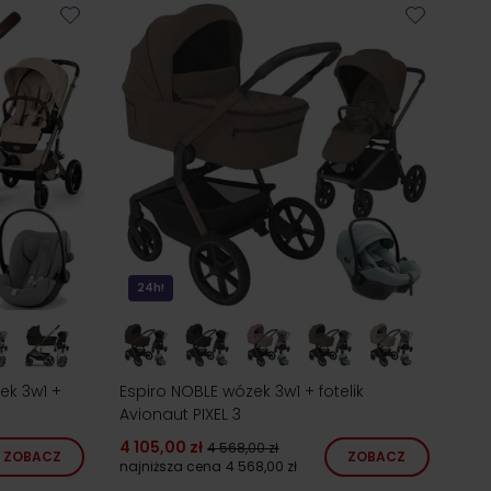
24h!
ek 3w1 +
Espiro NOBLE wózek 3w1 + fotelik
e
Avionaut PIXEL 3
4 105,00 zł
4 568,00 zł
ZOBACZ
ZOBACZ
najniższa cena
4 568,00 zł