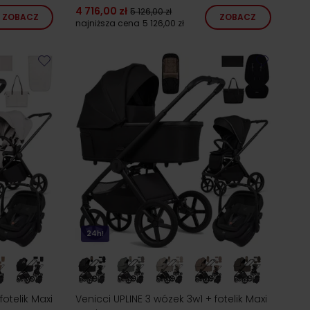
4 716,00 zł
5 126,00 zł
ZOBACZ
ZOBACZ
najniższa cena
5 126,00 zł
24h!
otelik Maxi
Venicci UPLINE 3 wózek 3w1 + fotelik Maxi