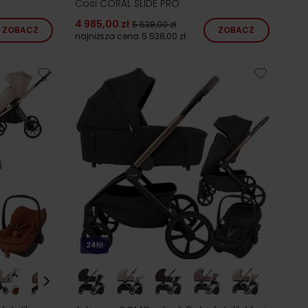
Cosi CORAL SLIDE PRO
4 985,00 zł
5 538,00 zł
ZOBACZ
ZOBACZ
najniższa cena
5 538,00 zł
24h!