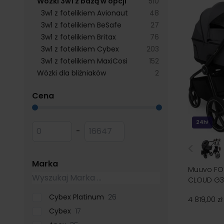
products available
Wózki 3w1 z bazą w opcji
510
products available
3w1 z fotelikiem Avionaut
48
products available
3w1 z fotelikiem BeSafe
27
products available
3w1 z fotelikiem Britax
76
products available
3w1 z fotelikiem Cybex
203
products available
3w1 z fotelikiem MaxiCosi
152
products available
Wózki dla bliźniaków
2
filter
Cena
Przejdź do listy produktów
24h!
Minimum value
Maksymalna wartość
-
filter
Marka
Muuvo FOL
CLOUD G3 
Cybex Platinum
26
4 819,00 zł
Cybex
17