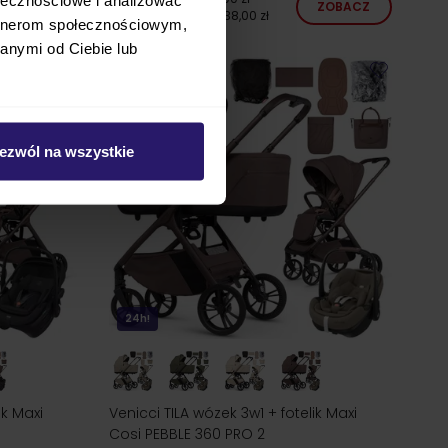
ZOBACZ
ZOBACZ
najniższa cena
5 738,00 zł
artnerom społecznościowym,
anymi od Ciebie lub
ezwól na wszystkie
24h!
ik Maxi
Venicci TILA wózek 3w1 + fotelik Maxi
Cosi PEBBLE 360 PRO 2