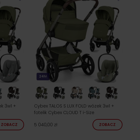
24h!
k 3w1 +
Cybex TALOS S LUX FOLD wózek 3w1 +
e
fotelik Cybex CLOUD T i-Size
5 040,00 zł
ZOBACZ
ZOBACZ