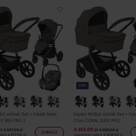
24h!
LE wózek 3w1 + fotelik Maxi
Espiro NOBLE wózek 3w1 + fote
LE 360 PRO 2
Cosi CORAL SLIDE PRO
ł
4 355,00 zł
4 927,00 zł
4 838,00 zł
ZOBACZ
cena
4 517,00 zł
najniższa cena
4 838,00 zł