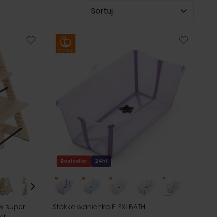
Sortuj wg
Bestseller
24h!
 w super
Stokke wanienka FLEXI BATH
et