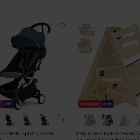
24h!
Bestseller
24h!
O 3 lekki i sprytny wózek
Stokke TRIPP TRAPP krzesełko
y
zestawie 3w1 z tacką i Baby S