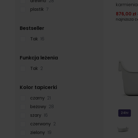
drewno
28
karmienia
plastik
7
876,00 zł
najniższa 
filter
Bestseller
Tak
16
filter
Funkcja leżenia
Tak
2
filter
Kolor tapicerki
czarny
21
beżowy
28
24h!
szary
16
czerwony
2
zielony
19