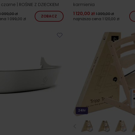
 czarne | ROŚNIE Z DZIECKIEM
karmienia
1 120,00 zł
1 099,00 zł
1 399,00 zł
ZOBACZ
cena
1 099,00 zł
najniższa cena
1 120,00 zł
24h!