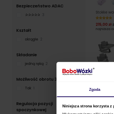
filter
Bezpieczeństwo ADAC
Stokke wa
✰✰✰✰✰
3
215,00 zł
2
najniższa 
filter
Kształt
okrągłe
2
filter
Składanie
jedną ręką
2
filter
Możliwość obrotu 360°
Tak
1
Zgoda
Regulacja pozycji
Niniejsza strona korzysta z
24h!
filter
spoczynkowej
Wykorzystujemy pliki cookie 