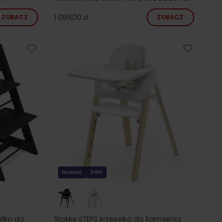
1 099,00 zł
ZOBACZ
ZOBACZ
Nowość
24h!
ełko do
Stokke STEPS krzesełko do karmienia