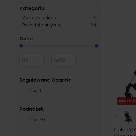
Kategoria
products available
Wózki dziecięce
6
products available
Pozostałe artykuły
54
filter
Cena
Przejdź do listy produktów
Minimum value
Maksymalna wartość
-
filter
Regulowane Oparcie
Tak
1
Bestseller
filter
Podnóżek
Tak
20
Stokke YOY
spacerow