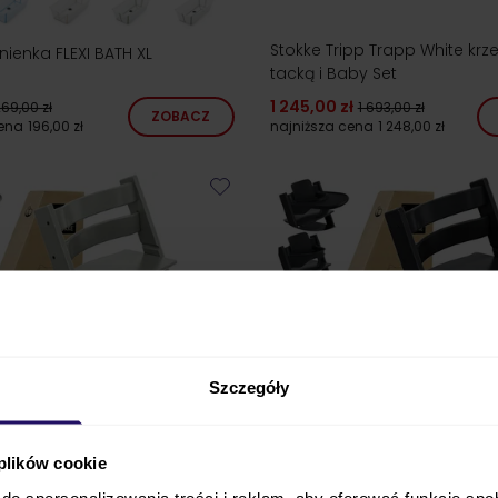
Stokke Tripp Trapp White krze
nienka FLEXI BATH XL
tacką i Baby Set
1 245,00 zł
69,00 zł
1 693,00 zł
ZOBACZ
cena
196,00 zł
najniższa cena
1 248,00 zł
Szczegóły
 plików cookie
do spersonalizowania treści i reklam, aby oferować funkcje sp