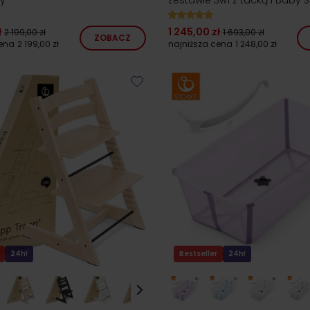
ł
1 245,00 zł
2 199,00 zł
1 693,00 zł
ZOBACZ
cena
2 199,00 zł
najniższa cena
1 248,00 zł
24h!
Bestseller
24h!