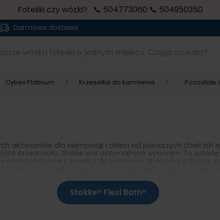
Foteliki czy wózki? 📞 504773060 📞 504950350
Darmowa dostawa
sze wózki i foteliki w jednym miejscu. Czego szukasz?
Cybex Platinum
Krzesełka do karmienia
Pozostałe a
 akcesoriów dla niemowląt i dzieci od pierwszych chwil ich życi
ze przedmioty, Stokke jest optymalnym wyborem. To przede ws
 wśród rodziców krzesełka do karmienia Stokke Tripp Trapp, kt
całe życie! Wózki Stokke oraz pozostałe produkty z oferty prod
Stokke® Flexi Bath®