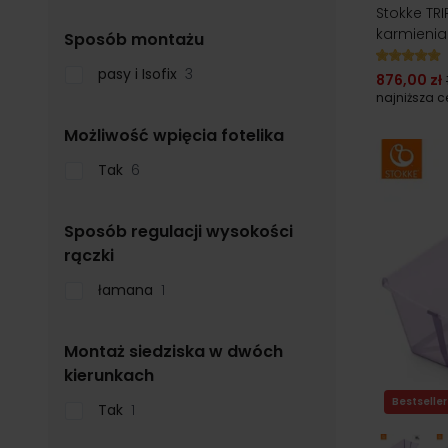
Stokke TRI
karmienia 
filter
Sposób montażu
pasy i Isofix
3
876,00 zł
najniższa 
filter
Możliwość wpięcia fotelika
Tak
6
Sposób regulacji wysokości
filter
rączki
łamana
1
Montaż siedziska w dwóch
filter
kierunkach
Bestseller
Tak
1