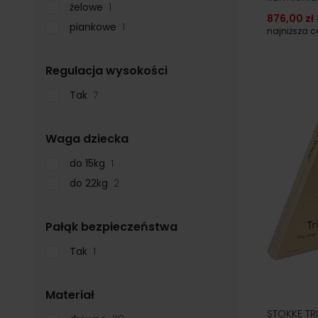
żelowe
1
876,00 zł
piankowe
1
najniższa 
filter
Regulacja wysokości
Tak
7
filter
Waga dziecka
do 15kg
1
do 22kg
2
filter
Pałąk bezpieczeństwa
Tak
1
filter
Materiał
STOKKE TR