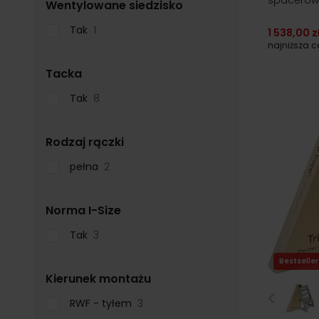
filter
Wentylowane siedzisko
Tak
1
1 538,00 z
najniższa 
filter
Tacka
Tak
8
filter
Rodzaj rączki
pełna
2
filter
Norma I-Size
Tak
3
Bestseller
filter
Kierunek montażu
RWF - tyłem
3