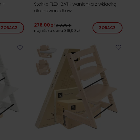
a +
Stokke FLEXI BATH wanienka z wkładką
dla noworodków
278,00 zł
318,00 zł
ZOBACZ
ZOBACZ
najniższa cena
318,00 zł