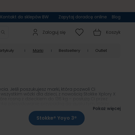
Kontakt do sklepów BW
Zapytaj doradcę online
Blog
Zaloguj się
Koszyk
rtykuły
Marki
Bestsellery
Outlet
a. Jeśli poszukujesz marki, która pozwoli Ci
zystkim wózki dla dzieci, z nowością Stokke Xplory X
óre rosną z dzieckiem do 136 kg – posłużą Ci przez
ucenta zdecydowanie przypadną do gustu tym, którzy
Pokaż więcej
Stokke® Yoyo 3®