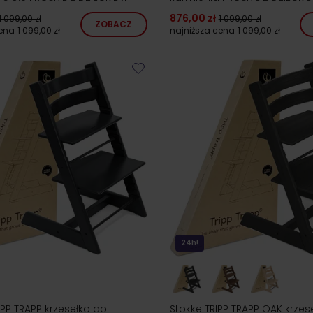
876,00 zł
1 099,00 zł
1 099,00 zł
ZOBACZ
cena
1 099,00 zł
najniższa cena
1 099,00 zł
24h!
IPP TRAPP krzesełko do
Stokke TRIPP TRAPP OAK krzes