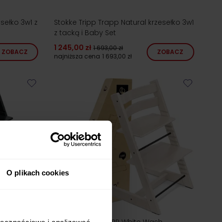
sełko 3w1 z
Stokke Tripp Trapp Natural krzesełko 3w1
z tacką i Baby Set
1 245,00 zł
1 693,00 zł
ZOBACZ
ZOBACZ
najniższa cena
1 693,00 zł
O plikach cookies
24h!
STOKKE TRIPP TRAPP White Wash
ołecznościowe i analizować