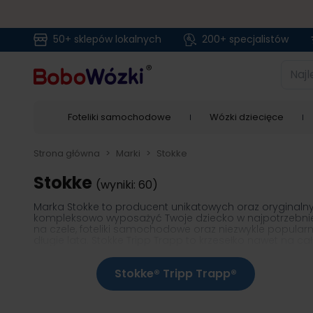
50+ sklepów lokalnych
200+ specjalistów
Przejdź do treści
Najlep
Foteliki samochodowe
Wózki dziecięce
Strona główna
>
Marki
>
Stokke
Stokke
(wyniki: 60)
Marka Stokke to producent unikatowych oraz oryginalnych
kompleksowo wyposażyć Twoje dziecko w najpotrzebniejs
na czele, foteliki samochodowe oraz niezwykle popularne
długie lata. Stokke Tripp Trapp to krzesełko nawet na 
cenią sobie elegancję i niebanalny design.
Stokke® Tripp Trapp®