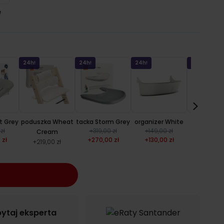
e
24h!
24h!
24h!
24h!
t Grey
poduszka Wheat
tacka Storm Grey
organizer White
tacka Wh
zł
+
319,00 zł
+
149,00 zł
+
319,00 
Cream
 zł
+
270,00 zł
+
130,00 zł
+
283,00
+
219,00 zł
ytaj eksperta