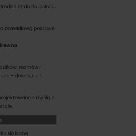
arodzin aż do dorosłości.
a prawidłową postawę
 drewna
siłków, rozmów i
tołu – dosłownie i
aprojektowane z myślą o
stole.
a
ło się ikoną