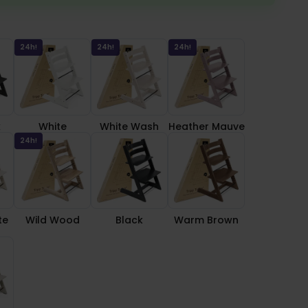
Black
White
White Wash
Heather Mauve
24h!
24h!
24h!
k
White
White Wash
Heather Mauve
lla White
Wild Wood
Black
Warm Brown
24h!
te
Wild Wood
Black
Warm Brown
hmere Grey