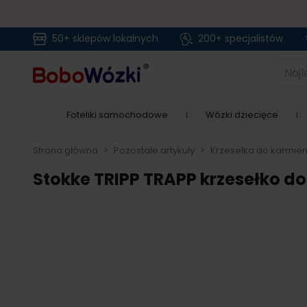
50+ sklepów lokalnych
200+ specjalistów
Przejdź do treści
Najlep
Foteliki samochodowe
Wózki dziecięce
Strona główna
>
Pozostałe artykuły
>
Krzesełka do karmien
Stokke TRIPP TRAPP krzesełko do