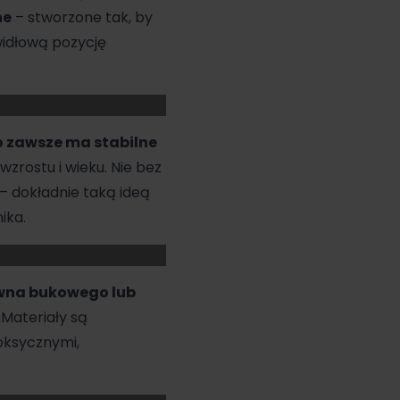
ne
– stworzone tak, by
widłową pozycję
o zawsze ma stabilne
wzrostu i wieku. Nie bez
– dokładnie taką ideą
ika.
wna bukowego lub
 Materiały są
oksycznymi,