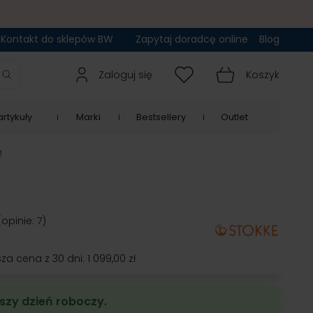
Kontakt do sklepów BW
Zapytaj doradcę online
Blog
Zaloguj się
Koszyk
rtykuły
Marki
Bestsellery
Outlet
M
(opinie: 7)
sza cena z 30 dni:
1 099,00 zł
szy dzień roboczy.