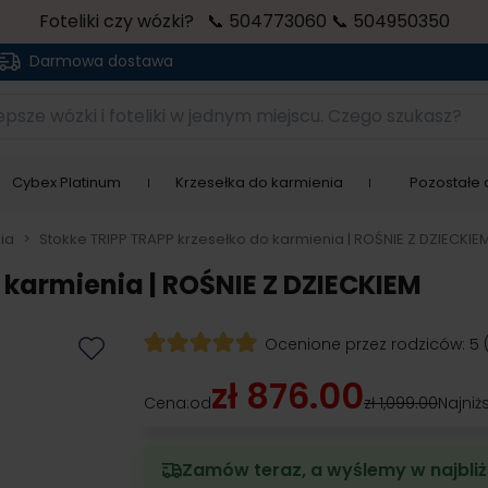
Foteliki czy wózki? 📞 504773060 📞 504950350
Darmowa dostawa
sze wózki i foteliki w jednym miejscu. Czego szukasz?
Cybex Platinum
Krzesełka do karmienia
Pozostałe a
ia
>
Stokke TRIPP TRAPP krzesełko do karmienia | ROŚNIE Z DZIECKIE
 karmienia | ROŚNIE Z DZIECKIEM
Ocenione przez rodziców:
5
zł 876.00
Cena:
od
zł 1,099.00
Najniż
Zamów teraz, a wyślemy w najbliż