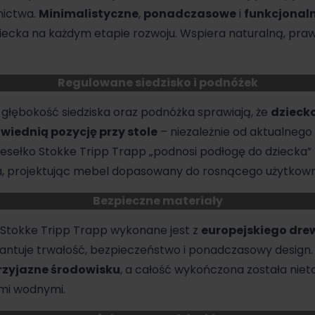
nictwa.
Minimalistyczne
,
ponadczasowe
i
funkcjonal
ecka na każdym etapie rozwoju. Wspiera naturalną, pra
Regulowane siedzisko i podnóżek
głębokość siedziska oraz podnóżka sprawiają, że
dzieck
wiednią pozycję przy stole
– niezależnie od aktualnego 
zesełko Stokke Tripp Trapp „podnosi podłogę do dziecka” 
ca, projektując mebel dopasowany do rosnącego użytkown
Bezpieczne materiały
 Stokke Tripp Trapp wykonane jest z
europejskiego dre
rantuje trwałość, bezpieczeństwo i ponadczasowy design.
przyjazne środowisku
, a całość wykończona została niet
mi wodnymi.