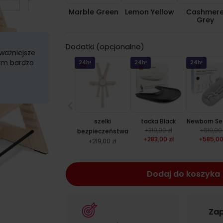
Marble Green
Lemon Yellow
Cashmer
Grey
Dodatki (opcjonalne)
jważniejsze
tym bardzo
24h!
24h!
24h!
szelki
tacka Black
Newborn Se
+
319,00 zł
+
619,00 
bezpieczeństwa
+
283,00 zł
+
585,00
+
219,00 zł
Dodaj do koszyka
Zap