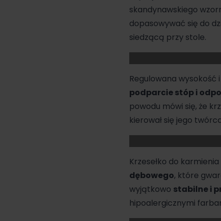
skandynawskiego wzor
dopasowywać się do dzi
siedzącą przy stole.
Regulowana wysokość i 
podparcie stóp i odpo
powodu mówi się, że kr
kierował się jego twór
Krzesełko do karmienia
dębowego
, które gwa
wyjątkowo
stabilne i 
hipoalergicznymi farba