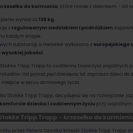
krzesełko do karmienia
, które rośnie z dzieckiem – od n
żenie wynosi aż
136 kg.
cja z
regulowanym siedziskiem i podnóżkiem
zapewni
na każdym etapie.
iwych substancji, a mebelek wykonano z
europejskiego
ysokiej jakości.
Stokke Tripp Trapp
to codzienny towarzysz wspólnych po
ytuałów. Od ponad pięćdziesięciu lat zaprasza dzieci do s
m miejsce w sercu domowego życia.
łko Stokke Tripp Trapp, decydujesz się na rozwiązanie z
komforcie dziecka i codziennym życiu
przy wspólnym 
Stokke Tripp Trapp – krzesełko do karmieni
roku przez Petera Opsvika krzesło
Stokke
Tripp Trapp sta