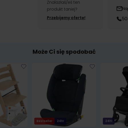
Znalazłaś/eś ten
Na
produkt taniej?
Przebijemy ofertę!
50
Może Ci się spodobać
Bestseller
24h!
24h!