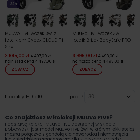
24h!
Muuvo FIVE wózek 3w1 z
Muuvo FIVE wózek 3w1 +
fotelikiem Cybex CLOUD T i-
fotelik Britax BabySafe PRO
Size
3 995,00 zł
3 995,00 zł
4 497,00 zł
4 498,00 zł
najniższa cena
4 497,00 zł
najniższa cena
4 498,00 zł
ZOBACZ
ZOBACZ
Produkty
1
-
10
z
10
pokaż:
na stronę
Co znajdziesz w kolekcji Muuvo FIVE?
Podstawą kolekcji Muuvo FIVE dostępnej w sklepie
BoboWózki jest
model
Muuvo FIVE 2w1
, w którym lekki stelaż
można połączyć z gondolą dla noworodka i niemowlęcia
lub z siedziskiem spacerowym
dla starszego dziecka.