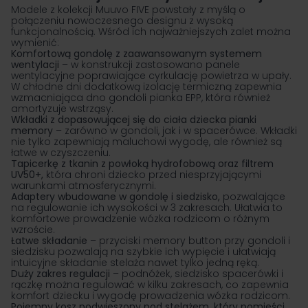
Modele z kolekcji
Muuvo
FIVE powstały z myślą o
połączeniu nowoczesnego designu z wysoką
funkcjonalnością. Wśród ich najważniejszych zalet można
wymienić:
Komfortową gondolę z zaawansowanym systemem
wentylacji
– w konstrukcji zastosowano panele
wentylacyjne poprawiające cyrkulację powietrza w upały.
W chłodne dni dodatkową izolację termiczną zapewnia
wzmacniająca dno gondoli pianka EPP, która również
amortyzuje wstrząsy.
Wkładki z dopasowującej się do ciała dziecka pianki
memory
– zarówno w gondoli, jak i w
spacerówce
. Wkładki
nie tylko zapewniają maluchowi wygodę, ale również są
łatwe w czyszczeniu.
Tapicerkę z tkanin z powłoką hydrofobową oraz filtrem
UV50+,
która chroni dziecko przed niesprzyjającymi
warunkami atmosferycznymi.
Adaptery wbudowane w gondolę i siedzisko,
pozwalające
na regulowanie ich wysokości w 3 zakresach. Ułatwia to
komfortowe prowadzenie wózka rodzicom o różnym
wzroście.
Łatwe składanie
–
przyciski memory button przy gondoli i
siedzisku pozwalają na szybkie ich wypięcie i ułatwiają
intuicyjne składanie stelaża nawet tylko jedną ręką.
Duży zakres regulacji
–
podnóżek, siedzisko spacerówki i
rączkę można regulować w kilku zakresach, co zapewnia
komfort dziecku i wygodę prowadzenia wózka rodzicom.
Pojemny kosz podwieszony pod stelażem, który pomieści