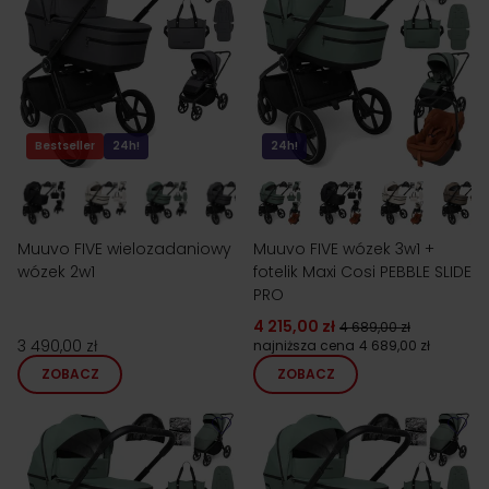
Bestseller
24h!
24h!
Muuvo FIVE wielozadaniowy
Muuvo FIVE wózek 3w1 +
wózek 2w1
fotelik Maxi Cosi PEBBLE SLIDE
PRO
4 215,00 zł
4 689,00 zł
3 490,00 zł
najniższa cena
4 689,00 zł
ZOBACZ
ZOBACZ