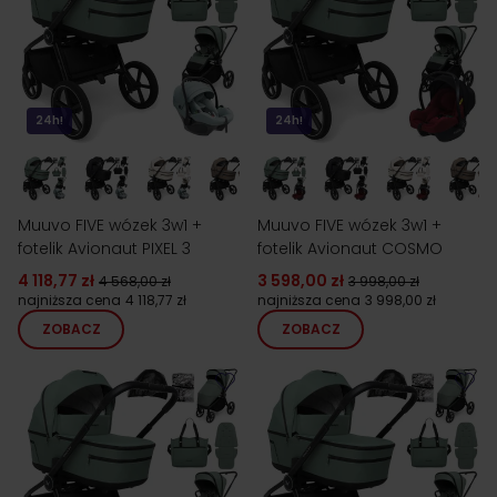
24h!
24h!
Muuvo FIVE wózek 3w1 +
Muuvo FIVE wózek 3w1 +
fotelik Avionaut PIXEL 3
fotelik Avionaut COSMO
4 118,77 zł
3 598,00 zł
4 568,00 zł
3 998,00 zł
najniższa cena
4 118,77 zł
najniższa cena
3 998,00 zł
ZOBACZ
ZOBACZ