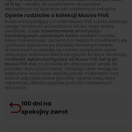
aż 10 kg
– idealny do przewożenia akcesoriów
niezbędnych na spacerze lub codziennych zakupów.
Opinie rodziców o kolekcji Muuvo FIVE
Rodzice korzystający z modeli Muuvo FIVE często zwracają
uwagę na łatwość prowadzenia wózka i jego dobrą
zwrotność. Dzięki
zaawansowanej amortyzacji i
bezobsługowym, piankowym kołom
wózkiem możesz
łatwo manewrować zarówno na miejskich chodnikach, jak
i podczas spacerów po bardziej nierównym terenie.
W recenzjach pojawiają się również pozytywne opinie
dotyczące zestawów wielofunkcyjnych. Rodzice doceniają
możliwość wyboru konfiguracji od
Muuvo FIVE 2w1
aż po
Muuvo FIVE 4w1
,
co pozwala im dopasować wózek do
potrzeb i stylu życia rodziny. Zwracają także uwagę na
estetyczne wykonanie, wysoką jakość materiałów oraz
dobrze zaprojektowane gondolę i spacerówkę, które
zapewniają dziecku wygodę podczas codziennych
spacerów.
100 dni na
spokojny zwrot