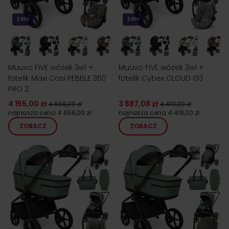
24h!
24h!
Muuvo FIVE wózek 3w1 +
Muuvo FIVE wózek 3w1 +
fotelik Maxi Cosi PEBBLE 360
fotelik Cybex CLOUD G3
PRO 2
4 155,00 zł
3 887,08 zł
4 658,00 zł
4 419,00 zł
najniższa cena
4 658,00 zł
najniższa cena
4 419,00 zł
ZOBACZ
ZOBACZ