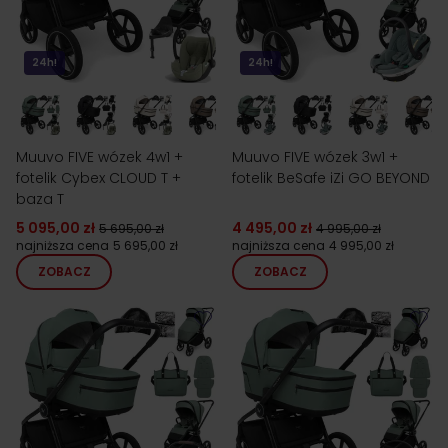
24h!
24h!
Muuvo FIVE wózek 4w1 +
Muuvo FIVE wózek 3w1 +
fotelik Cybex CLOUD T +
fotelik BeSafe iZi GO BEYOND
baza T
5 095,00 zł
4 495,00 zł
5 695,00 zł
4 995,00 zł
najniższa cena
5 695,00 zł
najniższa cena
4 995,00 zł
ZOBACZ
ZOBACZ