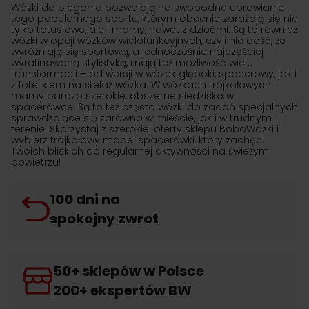
Wózki do biegania pozwalają na swobodne uprawianie
tego popularnego sportu, którym obecnie zarażają się nie
tylko tatusiowe, ale i mamy, nawet z dziećmi. Są to również
wózki w opcji wózków wielofunkcyjnych, czyli nie dość, że
wyróżniają się sportową, a jednocześnie najczęściej
wyrafinowaną stylistyką, mają też możliwość wielu
transformacji – od wersji w wózek głęboki, spacerowy, jak i
z fotelikiem na stelaż wózka. W wózkach trójkołowych
mamy bardzo szerokie, obszerne siedzisko w
spacerówce. Są to też często wózki do zadań specjalnych
sprawdzające się zarówno w mieście, jak i w trudnym
terenie. Skorzystaj z szerokiej oferty sklepu BoboWózki i
wybierz trójkołowy model spacerówki, który zachęci
Twoich bliskich do regularnej aktywności na świeżym
powietrzu!
100 dni na
spokojny zwrot
50+ sklepów w Polsce
200+ ekspertów BW