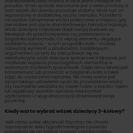
zlokalizowanej bliżej rodzica, a także jedno mniejsze na
przodzie. W ten sposób sterowanie jest o wiele prostsze, a
sam wózek dla dziecka pozostaje stabilny. Może być on
wyposażony w dodatkowy, ręczny hamulec. Pozwala to
na szybkie zatrzymanie wózka praktycznie w miejscu, gdy
niemożliwe jest użycie standardowego hamulca nożnego.
Wózki dziecięce trójkołowe dzięki swojej budowie są
łatwiejsze do przechowywania czy przewożenia w
bagażniku samochodu. Co więcej, elementy ulegające
szybkiemu zużyciu − w tym przypadku koła − możesz
zazwyczaj wymienić u producenta. Dodatkowym
argumentem za tym, by zdecydować się na
wielofunkcyjne wózki dziecięce spacerowe trójkołowe, jest
możliwość wypięcia poszczególnych elementów w
wybranych modelach spacerówek. Dzięki temu łatwiej jest
konserwować lub przewozić w bagażniku koła, a także
zdjąć do czyszczenia tapicerkę. Nie mniej ważna jest
opcja takiego ustawienia rączki do prowadzenia wózka
czy nachylenia siedziska, by nawet rodzic o bardzo niskim
lub wyjątkowo wysokim wzroście miał komfort
użytkowania i z wygodnej pozycji obserwował swoją
pociechę.
Kiedy warto wybrać wózek dziecięcy 3-kołowy?
Jeśli cenisz sobie aktywność fizyczną i nie chcesz
zaprzepaścić wielu tygodni treningów z powodu
pojawienia się na świecie nowego członka rodziny,