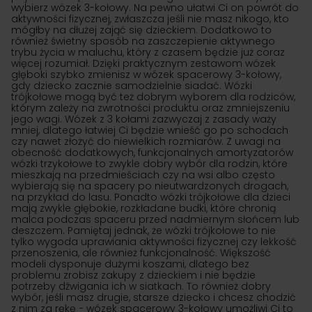
wybierz wózek 3-kołowy. Na pewno ułatwi Ci on powrót do
aktywności fizycznej, zwłaszcza jeśli nie masz nikogo, kto
mógłby na dłużej zająć się dzieckiem. Dodatkowo to
również świetny sposób na zaszczepienie aktywnego
trybu życia w maluchu, który z czasem będzie już coraz
więcej rozumiał. Dzięki praktycznym zestawom wózek
głęboki szybko zmienisz w wózek spacerowy 3-kołowy,
gdy dziecko zacznie samodzielnie siadać. Wózki
trójkołowe mogą być też dobrym wyborem dla rodziców,
którym zależy na zwrotności produktu oraz zmniejszeniu
jego wagi. Wózek z 3 kołami zazwyczaj z zasady waży
mniej, dlatego łatwiej Ci będzie wnieść go po schodach
czy nawet złożyć do niewielkich rozmiarów. Z uwagi na
obecność dodatkowych, funkcjonalnych amortyzatorów
wózki trzykołowe to zwykle dobry wybór dla rodzin, które
mieszkają na przedmieściach czy na wsi albo często
wybierają się na spacery po nieutwardzonych drogach,
na przykład do lasu. Ponadto wózki trójkołowe dla dzieci
mają zwykle głębokie, rozkładane budki, które chronią
malca podczas spaceru przed nadmiernym słońcem lub
deszczem. Pamiętaj jednak, że wózki trójkołowe to nie
tylko wygoda uprawiania aktywności fizycznej czy lekkość
przenoszenia, ale również funkcjonalność. Większość
modeli dysponuje dużymi koszami, dlatego bez
problemu zrobisz zakupy z dzieckiem i nie będzie
potrzeby dźwigania ich w siatkach. To również dobry
wybór, jeśli masz drugie, starsze dziecko i chcesz chodzić
z nim za rękę − wózek spacerowy 3-kołowy umożliwi Ci to