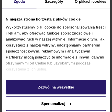
Zgoda
Szczegóły
O plikach cookies
Wózki z zamykanym koszem
Wózki z pompowanymi kołami
Wózki ze składaną gondolą
Niniejsza strona korzysta z plików cookie
Wózki z amortyzacją
Wózki z teleskopową rączką
Wykorzystujemy pliki cookie do spersonalizowania treści
i reklam, aby oferować funkcje społecznościowe i
analizować ruch w naszej witrynie. Informacje o tym, jak
korzystasz z naszej witryny, udostępniamy partnerom
społecznościowym, reklamowym i analitycznym.
Partnerzy mogą połączyć te informacje z innymi danymi
Producenci wózków
otrzymanymi od Ciebie lub uzyskanymi podczas
korzystania z ich usług.
Wózki Adamex
Wózki Anex
Wózki Avionaut
Zezwól na wszystkie
Wózki Baby Jogger
Wózki Bebetto
Wózki Britax
Spersonalizuj
Wózki Bumbleride