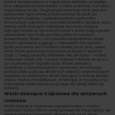
kołami są wyposażone w regulowane siedzisko, posiadają
kosz zakupowy poniżej stelaża, a także podnóżek, hamulec i
regulowaną rączkę. Druga grupa obejmuje wózki głęboko-
spacerowe i spacerówki, przystosowane do jazdy po
nierównym podłożu, z zaawansowanym systemem
amortyzacji i odpornymi na przebicia kołami. Na liście, którą
tworzą wózki dziecięce trójkołowe, kluczowe miejsce
zajmują modele ze sportowymi kołami, które mają wysokie
zawieszenie i bez trudu poradzą sobie na wysokich
krawężnikach. Wiele z nich posiada udogodnienia, dzięki
którym uprawianie joggingu z maluszkiem lub wspólna
jazda na rowerze jest możliwa o każdej porze dnia, nawet
zimą. Wózki spacerowe trzykołowe pozwolą Ci spędzać
czasz z Twoją pociechą dokładnie tak, jak lubisz – możesz
realizować swoje cele i zarażać bobasa miłością do sportu
już od pierwszych tygodni życia. Wózek dziecięcy
trzykołowy z zaawansowanym systemem amortyzacji
poradzi sobie podczas aktywnych wakacji i weekendowych
wypadów ze znajomymi. Wózki dziecięce 3-kołowe bardzo
często można zmodyfikować, zmieniając je w praktyczną
przyczepkę rowerową lub przyczepę dla dwójki dzieci do
pchania.
Wózki dziecięce trójkołowe dla aktywnych
rodziców
Wózki dziecięce trzykołowe zaprojektowano z myślą o
rodzicach, którzy mimo nowej życiowej roli chcą cieszyć się
swoimi pasjami i prowadzić aktywny styl życia. Wózki