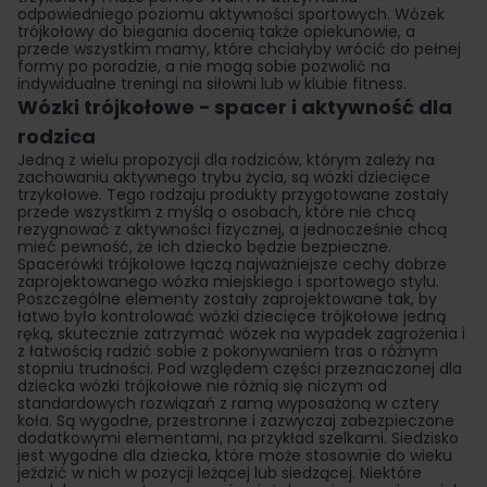
odpowiedniego poziomu aktywności sportowych. Wózek
trójkołowy do biegania docenią także opiekunowie, a
przede wszystkim mamy, które chciałyby wrócić do pełnej
formy po porodzie, a nie mogą sobie pozwolić na
indywidualne treningi na siłowni lub w klubie fitness.
Wózki trójkołowe − spacer i aktywność dla
rodzica
Jedną z wielu propozycji dla rodziców, którym zależy na
zachowaniu aktywnego trybu życia, są wózki dziecięce
trzykołowe. Tego rodzaju produkty przygotowane zostały
przede wszystkim z myślą o osobach, które nie chcą
rezygnować z aktywności fizycznej, a jednocześnie chcą
mieć pewność, że ich dziecko będzie bezpieczne.
Spacerówki trójkołowe łączą najważniejsze cechy dobrze
zaprojektowanego wózka miejskiego i sportowego stylu.
Poszczególne elementy zostały zaprojektowane tak, by
łatwo było kontrolować wózki dziecięce trójkołowe jedną
ręką, skutecznie zatrzymać wózek na wypadek zagrożenia i
z łatwością radzić sobie z pokonywaniem tras o różnym
stopniu trudności. Pod względem części przeznaczonej dla
dziecka wózki trójkołowe nie różnią się niczym od
standardowych rozwiązań z ramą wyposażoną w cztery
koła. Są wygodne, przestronne i zazwyczaj zabezpieczone
dodatkowymi elementami, na przykład szelkami. Siedzisko
jest wygodne dla dziecka, które może stosownie do wieku
jeździć w nich w pozycji leżącej lub siedzącej. Niektóre