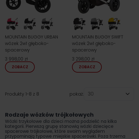
MOUNTAIN BUGGY URBAN
MOUNTAIN BUGGY SWIFT
wózek 2w1 głęboko-
wózek 2w1 głęboko-
spacerowy
spacerowy
3 998,00 zł
3 298,00 zł
ZOBACZ
ZOBACZ
Produkty
1
-
8
z
8
pokaż:
na stronę
Rodzaje wózków trójkołowych
Wózki trzykołowe dla dzieci można podzielić na kilka
kategorii. Pierwszą grupę stanowią wózki dziecięce
spacerowe trójkołowe, które swoim wyglądem
przypominają typowe miejskie spacerówki. Poza trzema