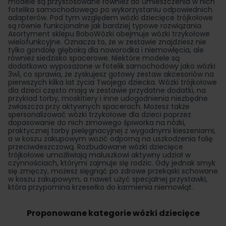
modele są przystosowane również do umieszczenia w nich
fotelika samochodowego po wykorzystaniu odpowiednich
adapterów. Pod tym względem wózki dziecięce trójkołowe
są równie funkcjonalne jak bardziej typowe rozwiązania.
Asortyment sklepu BoboWózki obejmuje wózki trzykołowe
wielofunkcyjne. Oznacza to, że w zestawie znajdziesz nie
tylko gondolę głęboką dla noworodka i niemowlęcia, ale
również siedzisko spacerowe. Niektóre modele są
dodatkowo wyposażone w fotelik samochodowy jako wózki
3w1, co sprawia, że zyskujesz gotowy zestaw akcesoriów na
pierwszych kilka lat życia Twojego dziecka. Wózki trójkołowe
dla dzieci często mają w zestawie przydatne dodatki, na
przykład torby, moskitiery i inne udogodnienia niezbędne
zwłaszcza przy aktywnych spacerach. Możesz także
spersonalizować wózki trzykołowe dla dzieci poprzez
dopasowanie do nich zimowego śpiworka na nóżki,
praktycznej torby pielęgnacyjnej z wygodnymi kieszeniami,
a w koszu zakupowym wozić odporną na uszkodzenia folię
przeciwdeszczową. Rozbudowane wózki dziecięce
trójkołowe umożliwiają maluszkowi aktywny udział w
czynnościach, którymi zajmuje się rodzic. Gdy jednak smyk
się zmęczy, możesz sięgnąć po zdrowe przekąski schowane
w koszu zakupowym, a nawet użyć specjalnej przystawki,
która przypomina krzesełko do karmienia niemowląt.
Proponowane kategorie wózki dziecięce