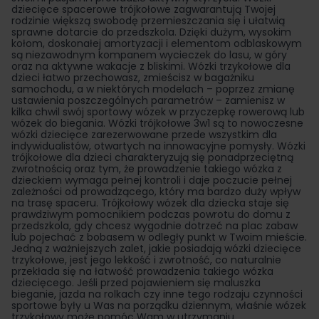
dziecięce spacerowe trójkołowe zagwarantują Twojej
rodzinie większą swobodę przemieszczania się i ułatwią
sprawne dotarcie do przedszkola. Dzięki dużym, wysokim
kołom, doskonałej amortyzacji i elementom odblaskowym
są niezawodnym kompanem wycieczek do lasu, w góry
oraz na aktywne wakacje z bliskimi. Wózki trzykołowe dla
dzieci łatwo przechowasz, zmieścisz w bagażniku
samochodu, a w niektórych modelach – poprzez zmianę
ustawienia poszczególnych parametrów – zamienisz w
kilka chwil swój sportowy wózek w przyczepkę rowerową lub
wózek do biegania. Wózki trójkołowe 3w1 są to nowoczesne
wózki dziecięce zarezerwowane przede wszystkim dla
indywidualistów, otwartych na innowacyjne pomysły. Wózki
trójkołowe dla dzieci charakteryzują się ponadprzeciętną
zwrotnością oraz tym, że prowadzenie takiego wózka z
dzieckiem wymaga pełnej kontroli i daje poczucie pełnej
zależności od prowadzącego, który ma bardzo duży wpływ
na trasę spaceru. Trójkołowy wózek dla dziecka staje się
prawdziwym pomocnikiem podczas powrotu do domu z
przedszkola, gdy chcesz wygodnie dotrzeć na plac zabaw
lub pojechać z bobasem w odległy punkt w Twoim mieście.
Jedną z ważniejszych zalet, jakie posiadają wózki dziecięce
trzykołowe, jest jego lekkość i zwrotność, co naturalnie
przekłada się na łatwość prowadzenia takiego wózka
dziecięcego. Jeśli przed pojawieniem się maluszka
bieganie, jazda na rolkach czy inne tego rodzaju czynności
sportowe były u Was na porządku dziennym, właśnie wózek
trzykołowy może pomóc Wam w utrzymaniu