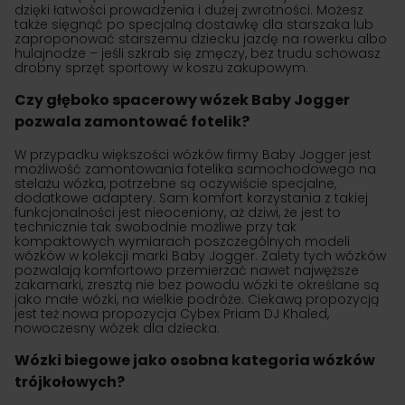
dzięki łatwości prowadzenia i dużej zwrotności. Możesz
także sięgnąć po specjalną dostawkę dla starszaka lub
zaproponować starszemu dziecku jazdę na rowerku albo
hulajnodze – jeśli szkrab się zmęczy, bez trudu schowasz
drobny sprzęt sportowy w koszu zakupowym.
Czy głęboko spacerowy wózek Baby Jogger
pozwala zamontować fotelik?
W przypadku większości wózków firmy Baby Jogger jest
możliwość zamontowania fotelika samochodowego na
stelażu wózka, potrzebne są oczywiście specjalne,
dodatkowe adaptery. Sam komfort korzystania z takiej
funkcjonalności jest nieoceniony, aż dziwi, że jest to
technicznie tak swobodnie możliwe przy tak
kompaktowych wymiarach poszczególnych modeli
wózków w kolekcji marki Baby Jogger. Zalety tych wózków
pozwalają komfortowo przemierzać nawet najwęższe
zakamarki, zresztą nie bez powodu wózki te określane są
jako małe wózki, na wielkie podróże. Ciekawą propozycją
jest też nowa propozycja Cybex Priam DJ Khaled,
nowoczesny wózek dla dziecka.
Wózki biegowe jako osobna kategoria wózków
trójkołowych?