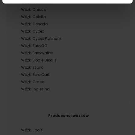
Wózki Camarelo
Wózki Chicco
Wózki Coletto
Wózki Cosatto
Wózki Cybex
Wózki Cybex Platinum
Wózki EasyGO
Wózki Easywalker
Wózki Elodie Details
Wózki Espiro
Wózki Euro Cart
Wózki Graco
Wózki Inglesina
Producenci wózków
Wózki Joolz