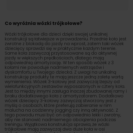
Co wyróżnia wózki trójkołowe?
Wózki trójkołowe dla dzieci dzięki swojej unikalnej
konstrukcji są łatwiejsze w prowadzeniu. Przednie koło jest
zwrotne z blokadą do jazdy na wprost, zatem taki wózek
dziecięcy sprawdzi się w praktycznie każdym terenie.
Same koła zazwyczaj przystosowane są do aktywnej
jazdy w większych prędkościach, dlatego mają
odpowiednią amortyzację. W ten sposób wózek z 3
kołami nie powoduje nadmiernych wstrząsów i
dyskomfortu u Twojego dziecka. Z uwagi na unikalną
konstrukcję produkty te mają jeszcze jedną zaletę wartą
wymienienia. Wózek 3-kołowy jest zazwyczaj lżejszy od
wielofunkcyjnych zestawów wyposażonych w cztery koła.
Jest to między innymi zasługa inaczej zbudowanej ramy i
braku dodatkowego koła z amortyzatorem. Dodatkowo
wózek dziecięcy 3-kołowy zazwyczaj stworzony jest z
myślą o osobach, które preferują zabieranie w nim
malucha na codzienny jogging czy inną aktywność. Z
tego powodu musi być on odpowiednio lekki i zwrotny,
aby nie stanowić nadmiernego obciążenia podczas
treningu. Wyjątkowa konstrukcja sprawia, że wózki
trójkołowe mają zazwyczaj dwa duże koła w osi