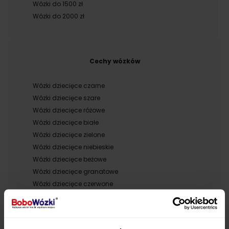
Wózki do 1500 zł
Wózki do 2000 zł
Cechy wózków
Wózki dziecięce czarne
Wózki dziecięce szare
Wózki dziecięce różowe
Wózki dziecięce białe
Wózki dziecięce zielone
Wózki dziecięce niebieskie
Wózki dziecięce beżowe
Wózki dziecięce granatowe
Wózki dziecięce czerwone
Wózki pomrańczowe i żłóte
Wózki dziecięce w kwiaty
Wózki z siedziskiem kubełkowym