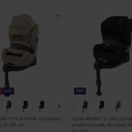
24h!
24h!
RIS T2 PLUS fotelik z poduszką
Cybex ANORIS T2 i-Size z pod
ą 76-125 cm
powietrzą fotelik dla dzieci 
do 21 kg