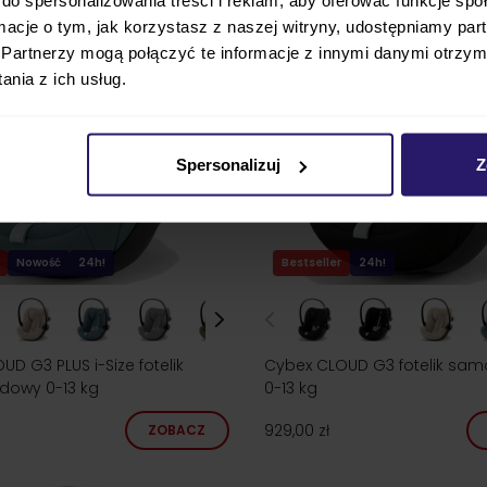
ormacje o tym, jak korzystasz z naszej witryny, udostępniamy p
Partnerzy mogą połączyć te informacje z innymi danymi otrzym
nia z ich usług.
Spersonalizuj
Z
Nowość
24h!
Bestseller
24h!
D G3 PLUS i-Size fotelik
Cybex CLOUD G3 fotelik sa
owy 0-13 kg
0-13 kg
929,00 zł
ZOBACZ