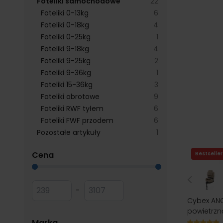
products available
Foteliki samochodowe
22
products available
Foteliki 0-13kg
6
products available
Foteliki 0-18kg
4
products available
Foteliki 0-25kg
1
products available
Foteliki 9-18kg
4
products available
Foteliki 9-25kg
2
products available
Foteliki 9-36kg
1
products available
Foteliki 15-36kg
3
products available
Foteliki obrotowe
9
products available
Foteliki RWF tyłem
6
products available
Foteliki FWF przodem
6
products available
Pozostałe artykuły
1
filter
Cena
Bestseller
Przejdź do listy produktów
Minimum value
Maksymalna wartość
-
Cybex ANO
powietrzn
filter
Marka