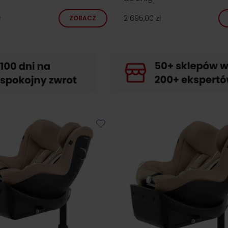
ł
2 695,00 zł
ZOBACZ