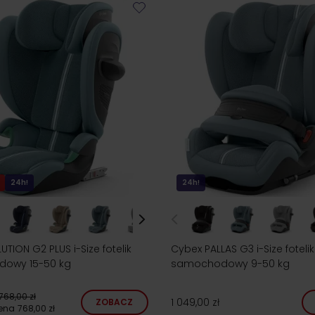
24h!
24h!
TION G2 PLUS i-Size fotelik
Cybex PALLAS G3 i-Size fotelik
owy 15-50 kg
samochodowy 9-50 kg
768,00 zł
1 049,00 zł
ZOBACZ
cena
768,00 zł