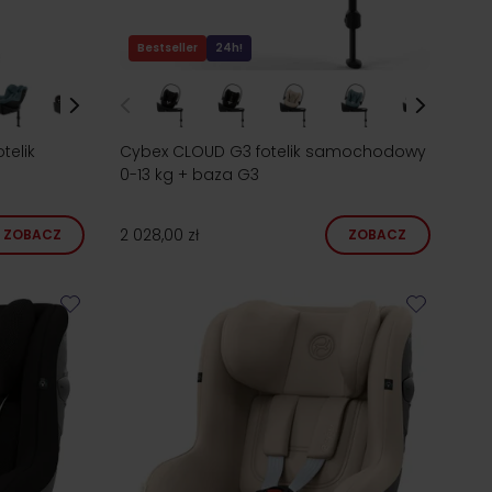
Bestseller
24h!
telik
Cybex CLOUD G3 fotelik samochodowy
0-13 kg + baza G3
2 028,00 zł
ZOBACZ
ZOBACZ