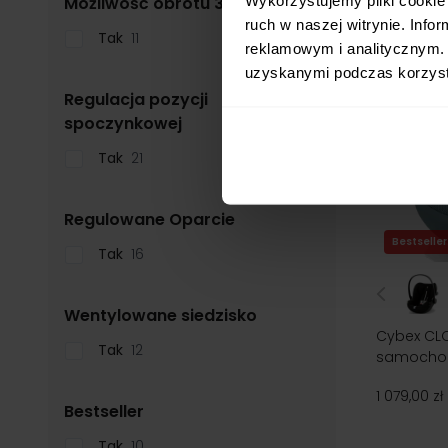
filter
Możliwość obrotu 360°
ruch w naszej witrynie. Inf
Tak
11
reklamowym i analitycznym. 
uzyskanymi podczas korzysta
Regulacja pozycji
filter
spoczynkowej
Tak
21
filter
Regulowane Oparcie
Bestseller
Tak
16
filter
Wentylowane siedzisko
Cybex CLOU
Tak
12
samochod
1 079,00 zł
filter
Bestseller
Tak
10