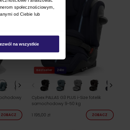
artnerom społecznościowym,
anymi od Ciebie lub
ezwól na wszystkie
Bestseller
24h!
mochodowy
Cybex PALLAS G3 PLUS i-Size fotelik
samochodowy 9-50 kg
1 195,00 zł
ZOBACZ
ZOBACZ