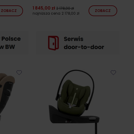
1 845,00 zł
2 178,00 zł
ZOBACZ
ZOBACZ
najniższa cena
2 178,00 zł