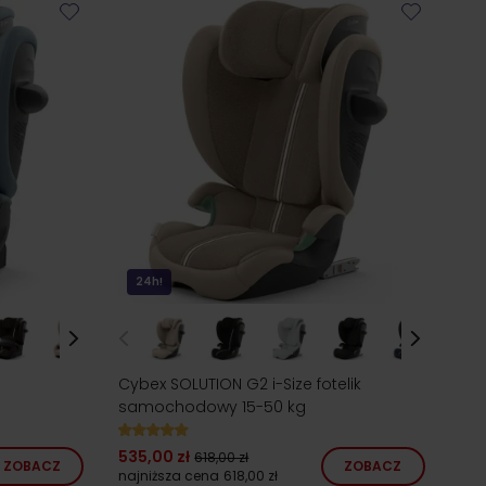
24h!
Cybex SOLUTION G2 i-Size fotelik
samochodowy 15-50 kg
535,00 zł
618,00 zł
ZOBACZ
ZOBACZ
najniższa cena
618,00 zł