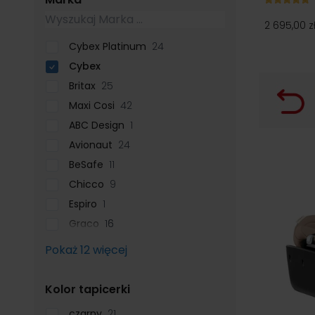
2 695,00 z
Cybex Platinum
24
Cybex
Britax
25
Maxi Cosi
42
ABC Design
1
Avionaut
24
BeSafe
11
Chicco
9
Espiro
1
Graco
16
Pokaż 12 więcej
filter
Kolor tapicerki
czarny
21