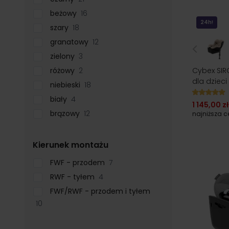
beżowy
16
24h!
szary
18
granatowy
12
zielony
3
Cybex SIRO
różowy
2
dla dzieci
niebieski
18
biały
4
1 145,00 zł
brązowy
12
najniższa 
filter
Kierunek montażu
FWF - przodem
7
RWF - tyłem
4
FWF/RWF - przodem i tyłem
10