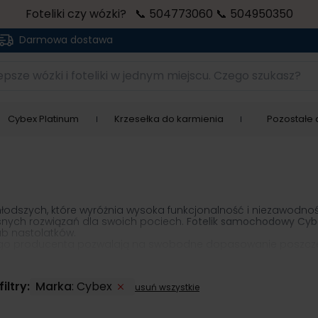
Foteliki czy wózki? 📞 504773060 📞 504950350
Darmowa dostawa
sze wózki i foteliki w jednym miejscu. Czego szukasz?
Cybex Platinum
Krzesełka do karmienia
Pozostałe a
łodszych, które wyróżnia wysoka funkcjonalność i niezawodność
snych rozwiązań dla swoich pociech.
Fotelik samochodowy Cyb
ub nastolatków.
liki tego producenta pozwalają na swobodne dopasowanie posz
 a dzięki zaawansowanym systemom, wspierającym korzystanie
zań dla najmłodszych.
Foteliki samochodowe Cybex
są lekkie i
iltry:
Marka
:
Cybex
usuń wszystkie
telik Cybex został wykonany z bezpiecznych dla najmłodszych 
ale udoskonalane, by dać dzieciom i ich rodzicom pełną swo