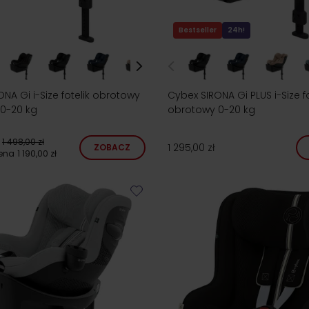
Bestseller
24h!
NA Gi i-Size fotelik obrotowy
Cybex SIRONA Gi PLUS i-Size fo
 0-20 kg
obrotowy 0-20 kg
1 498,00 zł
1 295,00 zł
ZOBACZ
cena
1 190,00 zł