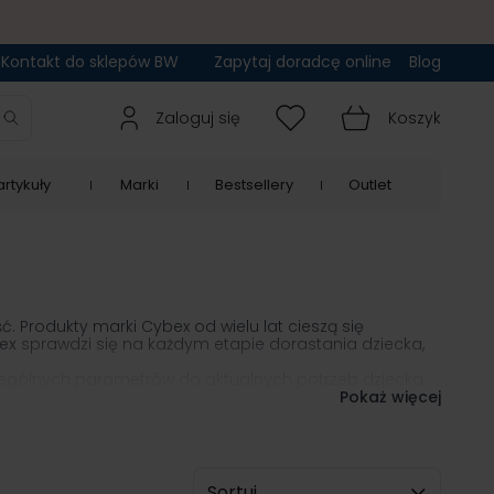
Kontakt do sklepów BW
Zapytaj doradcę online
Blog
Zaloguj się
Koszyk
rtykuły
Marki
Bestsellery
Outlet
. Produkty marki Cybex od wielu lat cieszą się
ex
sprawdzi się na każdym etapie dorastania dziecka,
czególnych parametrów do aktualnych potrzeb dziecka.
 z fotelików, gwarantują pewne zapięcie pasów i
Pokaż więcej
 łatwe w montażu, a jednocześnie zdobywają najwyższe
materiałów i jest dostępny w wielu ciekawych wersjach
bodę bezpiecznego podróżowania.
Sortuj wg