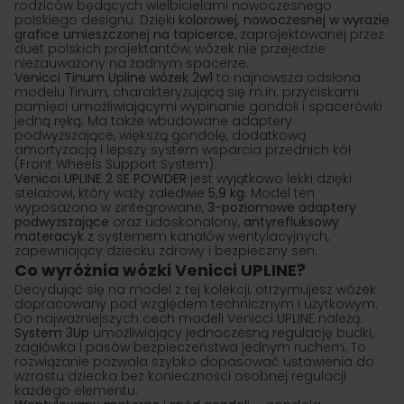
rodziców będących wielbicielami nowoczesnego
polskiego designu. Dzięki
kolorowej, nowoczesnej w wyrazie
grafice umieszczonej na tapicerce
, zaprojektowanej przez
duet polskich projektantów, wózek nie przejedzie
niezauważony na żadnym spacerze.
Venicci Tinum Upline
wózek 2w1
to najnowsza odsłona
modelu Tinum, charakteryzującą się m.in. przyciskami
pamięci umożliwiającymi wypinanie gondoli i spacerówki
jedną ręką. Ma także wbudowane adaptery
podwyższające, większą gondolę, dodatkową
amortyzacją i lepszy system wsparcia przednich kół
(Front Wheels Support System).
Venicci UPLINE 2 SE POWDER
jest wyjątkowo lekki dzięki
stelażowi, który waży zaledwie
5,9 kg
. Model ten
wyposażono w zintegrowane,
3-poziomowe adaptery
podwyższające
oraz udoskonalony,
antyrefluksowy
materacyk z
systemem kanałów wentylacyjnych,
zapewniający dziecku zdrowy i bezpieczny sen.
Co wyróżnia wózki Venicci UPLINE?
Decydując się na model z tej kolekcji, otrzymujesz wózek
dopracowany pod względem technicznym i użytkowym.
Do najważniejszych cech modeli
Venicci
UPLINE należą:
System 3Up
umożliwiający jednoczesną regulację budki,
zagłówka i pasów bezpieczeństwa jednym ruchem. To
rozwiązanie pozwala szybko dopasować ustawienia do
wzrostu dziecka bez konieczności osobnej regulacji
każdego elementu.