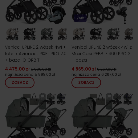
24h!
Venicci UPLINE 2 wózek 4w1 +
Venicci UPLINE 2 wózek 4w1 z
fotelik Avionaut PIXEL PRO 2.0
Maxi Cosi PEBBLE 360 PRO 2
+ baza IQ ORBIT
+ baza
4 475,00 zł
4 865,00 zł
5 998,00 zł
6 267,00 zł
najniższa cena
5 998,00 zł
najniższa cena
6 267,00 zł
ZOBACZ
ZOBACZ