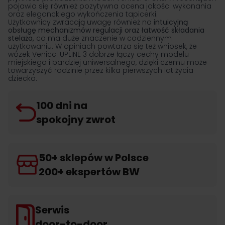
pojawia się również pozytywna ocena jakości wykonania
oraz eleganckiego wykończenia tapicerki.
Użytkownicy zwracają uwagę również na
intuicyjną
obsługę mechanizmów regulacji oraz łatwość składania
stelaża,
co ma duże znaczenie w codziennym
użytkowaniu. W opiniach powtarza się też wniosek, że
wózek Venicci UPLINE 3 dobrze łączy cechy modelu
miejskiego i bardziej uniwersalnego, dzięki czemu może
towarzyszyć rodzinie przez kilka pierwszych lat życia
dziecka.
100 dni na
spokojny zwrot
50+ sklepów w Polsce
200+ ekspertów BW
Serwis
door-to-door