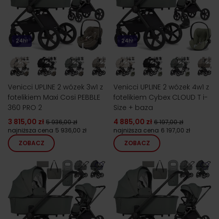
24h!
24h!
Venicci UPLINE 2 wózek 3w1 z
Venicci UPLINE 2 wózek 4w1 z
fotelikiem Maxi Cosi PEBBLE
fotelikiem Cybex CLOUD T i-
360 PRO 2
Size + baza
3 815,00 zł
4 885,00 zł
5 936,00 zł
6 197,00 zł
najniższa cena
5 936,00 zł
najniższa cena
6 197,00 zł
ZOBACZ
ZOBACZ