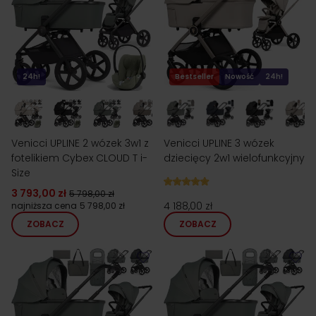
24h!
Bestseller
Nowość
24h!
Venicci UPLINE 2 wózek 3w1 z
Venicci UPLINE 3 wózek
fotelikiem Cybex CLOUD T i-
dziecięcy 2w1 wielofunkcyjny
Size
3 793,00 zł
5 798,00 zł
4 188,00 zł
najniższa cena
5 798,00 zł
ZOBACZ
ZOBACZ