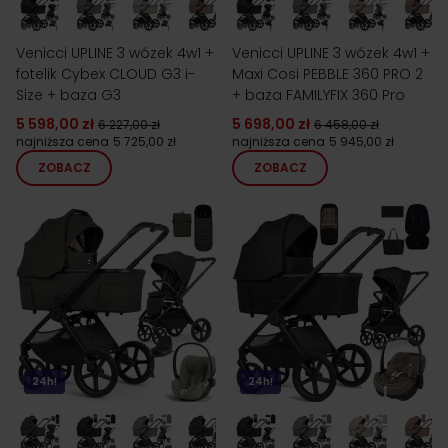
Venicci UPLINE 3 wózek 4w1 +
Venicci UPLINE 3 wózek 4w1 +
fotelik Cybex CLOUD G3 i-
Maxi Cosi PEBBLE 360 PRO 2
Size + baza G3
+ baza FAMILYFIX 360 Pro
5 598,00 zł
5 698,00 zł
6 227,00 zł
6 458,00 zł
najniższa cena
5 725,00 zł
najniższa cena
5 945,00 zł
ZOBACZ
ZOBACZ
24h!
24h!