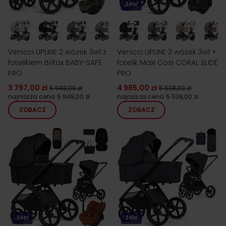
24h!
Venicci UPLINE 2 wózek 3w1 z
Venicci UPLINE 3 wózek 3w1 +
fotelikiem Britax BABY-SAFE
fotelik Maxi Cosi CORAL SLIDE
PRO
PRO
3 797,00 zł
4 985,00 zł
5 948,00 zł
5 538,00 zł
najniższa cena
5 948,00 zł
najniższa cena
5 538,00 zł
ZOBACZ
ZOBACZ
24h!
24h!