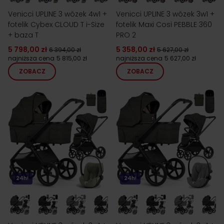
Venicci UPLINE 3 wózek 4w1 +
Venicci UPLINE 3 wózek 3w1 +
fotelik Cybex CLOUD T i-Size
fotelik Maxi Cosi PEBBLE 360
+ baza T
PRO 2
5 798,00 zł
5 358,00 zł
6 394,00 zł
5 627,00 zł
najniższa cena
5 815,00 zł
najniższa cena
5 627,00 zł
ZOBACZ
ZOBACZ
24h!
24h!