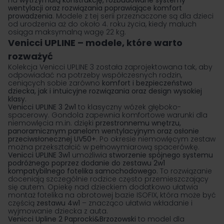
na
wytrzymałą konstrukcję, rozbudowane systemy
wentylacji oraz rozwiązania poprawiające komfort
prowadzenia
. Modele z tej serii przeznaczone są dla dzieci
od urodzenia aż do około 4. roku życia, kiedy maluch
osiąga maksymalną wagę 22 kg.
Venicci UPLINE – modele, które warto
rozważyć
Kolekcja Venicci UPLINE 3 została zaprojektowana tak, aby
odpowiadać na potrzeby współczesnych rodzin,
ceniących sobie zarówno
komfort i bezpieczeństwo
dziecka, jak i intuicyjne rozwiązania oraz design wysokiej
klasy.
Venicci UPLINE 3 2w1
to klasyczny
wózek głęboko-
spacerowy
. Gondola zapewnia komfortowe warunki dla
niemowlęcia m.in. dzięki
przestronnemu wnętrzu,
panoramicznym panelom wentylacyjnym oraz osłonie
przeciwsłonecznej UV50+
. Po okresie niemowlęcym zestaw
można przekształcić w pełnowymiarową spacerówkę.
Venicci UPLINE 3w1
umożliwia
stworzenie spójnego systemu
podróżnego poprzez dodanie do zestawu 2w1
kompatybilnego
fotelika samochodowego
.
To rozwiązanie
doceniają szczególnie rodzice często przemieszczający
się autem. Opiekę nad dzieckiem dodatkowo ułatwia
montaż fotelika na obrotowej bazie ISOFIX, która może być
częścią
zestawu 4w1
– znacząco ułatwia wkładanie i
wyjmowanie dziecka z auta.
Venicci Upline 2 Paprocki&Brzozowski
to model dla