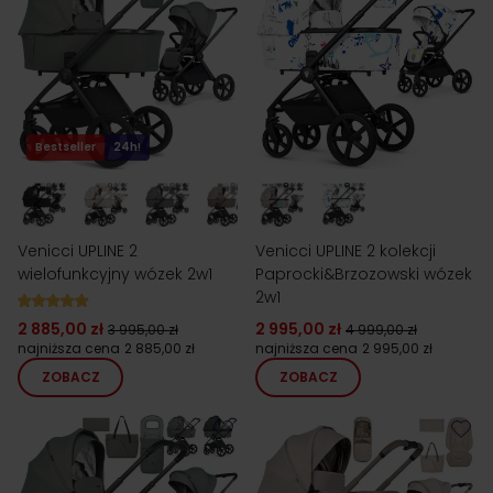
Bestseller
24h!
Venicci UPLINE 2
Venicci UPLINE 2 kolekcji
wielofunkcyjny wózek 2w1
Paprocki&Brzozowski wózek
2w1
2 885,00 zł
2 995,00 zł
3 995,00 zł
4 999,00 zł
najniższa cena
2 885,00 zł
najniższa cena
2 995,00 zł
ZOBACZ
ZOBACZ