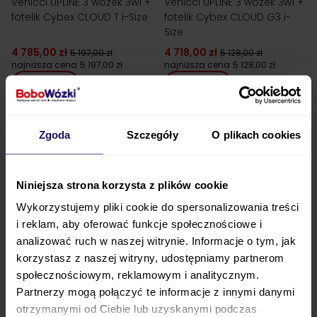
Venicci UPLINE 3 wózek 3w1 +
Venicci UPLINE 3 wózek 3w1 +
fotelik Cybex CLOUD T i-Size
fotelik Cybex CLOUD G3 i-
Size
4 785,00 zł
4 718,00 zł
5 197,00 zł
5 128,00 zł
najniższa cena
5 197,00 zł
najniższa cena
5 128,00 zł
ZOBACZ
ZOBACZ
Zgoda
Szczegóły
O plikach cookies
Niniejsza strona korzysta z plików cookie
Wykorzystujemy pliki cookie do spersonalizowania treści
i reklam, aby oferować funkcje społecznościowe i
24h!
analizować ruch w naszej witrynie. Informacje o tym, jak
korzystasz z naszej witryny, udostępniamy partnerom
społecznościowym, reklamowym i analitycznym.
Partnerzy mogą połączyć te informacje z innymi danymi
Venicci UPLINE 3 wózek 3w1 +
Venicci UPLINE 2 SE POWDER
otrzymanymi od Ciebie lub uzyskanymi podczas
fotelik Avionaut PIXEL 3
wózek 2w1 wielofunkcyjny