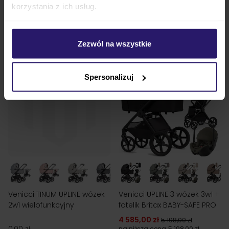
korzystania z ich usług.
4 845,00 zł
5 268,00 zł
0,00 zł
najniższa cena
5 268,00 zł
ZOBACZ
ZOBACZ
Zezwól na wszystkie
Spersonalizuj
Venicci TINUM UPLINE wózek
Venicci UPLINE 3 wózek 3w1 +
2w1 wielofunkcyjny
fotelik Britax BABY-SAFE PRO
4 585,00 zł
5 198,00 zł
najniższa cena
5 198,00 zł