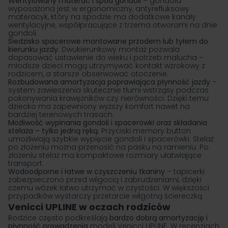
Wentylowany materac i spód gondoli
– gondola
wyposażona jest w ergonomiczny, antyrefluksowy
materacyk, który na spodzie ma dodatkowe kanały
wentylacyjne, współpracujące z trzema otworami na dnie
gondoli.
Siedzisko spacerowe montowane przodem lub tyłem do
kierunku jazdy.
Dwukierunkowy montaż pozwala
dopasować ustawienie do wieku i potrzeb malucha –
młodsze dzieci mogą utrzymywać kontakt wzrokowy z
rodzicem, a starsze obserwować otoczenie.
Rozbudowana amortyzacja poprawiająca płynność jazdy
–
system zawieszenia skutecznie tłumi wstrząsy podczas
pokonywania krawężników czy nierówności. Dzięki temu
dziecko ma zapewniony wyższy komfort nawet na
bardziej terenowych trasach.
Możliwość wypinania gondoli i spacerówki oraz składania
stelaża – tylko jedną ręką.
Przyciski memory button
umożliwiają szybkie wypięcie gondoli i spacerówki. Stelaż
po złożeniu można przenosić na pasku na ramieniu. Po
złożeniu stelaż ma kompaktowe rozmiary ułatwiające
transport.
Wodoodporne i łatwe w czyszczeniu tkaniny
– tapicerki
zabezpieczono przed wilgocią i zabrudzeniami, dzięki
czemu wózek łatwo utrzymać w czystości. W większości
przypadków wystarczy przetarcie wilgotną ściereczką.
Venicci UPLINE w oczach rodziców
Rodzice często podkreślają
bardzo dobrą amortyzację i
płynność prowadzenia
modeli Venicci UPLINE. W recenzjach