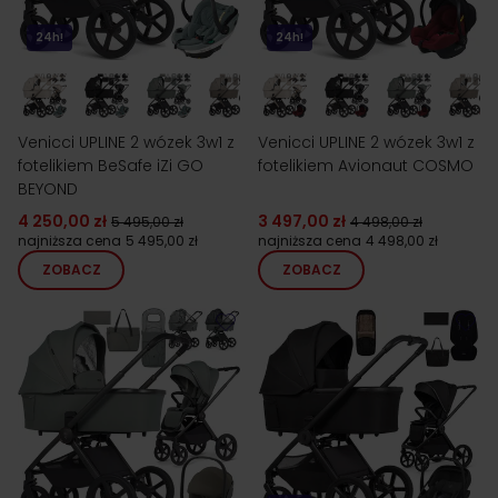
24h!
24h!
Venicci UPLINE 2 wózek 3w1 z
Venicci UPLINE 2 wózek 3w1 z
fotelikiem BeSafe iZi GO
fotelikiem Avionaut COSMO
BEYOND
4 250,00 zł
3 497,00 zł
5 495,00 zł
4 498,00 zł
najniższa cena
5 495,00 zł
najniższa cena
4 498,00 zł
ZOBACZ
ZOBACZ