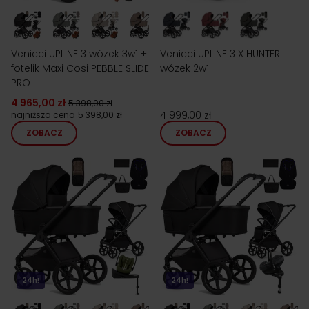
Venicci UPLINE 3 wózek 3w1 +
Venicci UPLINE 3 X HUNTER
fotelik Maxi Cosi PEBBLE SLIDE
wózek 2w1
PRO
4 965,00 zł
5 398,00 zł
4 999,00 zł
najniższa cena
5 398,00 zł
ZOBACZ
ZOBACZ
24h!
24h!