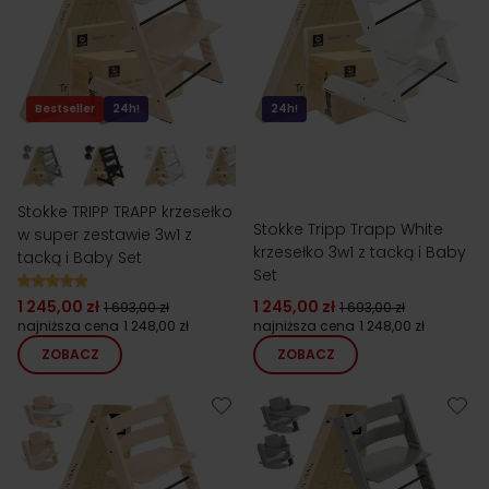
Bestseller
24h!
24h!
Stokke TRIPP TRAPP krzesełko
Stokke Tripp Trapp White
w super zestawie 3w1 z
krzesełko 3w1 z tacką i Baby
tacką i Baby Set
Set
1 245,00 zł
1 245,00 zł
1 693,00 zł
1 693,00 zł
najniższa cena
1 248,00 zł
najniższa cena
1 248,00 zł
ZOBACZ
ZOBACZ