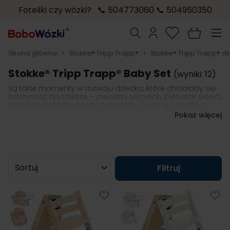
Foteliki czy wózki? 📞 504773060 📞 504950350
Przejdź do treści
Szukaj
Strona główna
>
Stokke® Tripp Trapp®
>
Stokke® Tripp Trapp® d
Stokke® Tripp Trapp® Baby Set
(wyniki: 12)
Są takie momenty w rozwoju dziecka, które chciałoby się
zatrzymać na zawsze – pierwszy uśmiech, pierwsze słowo,
pierwsze wspólne posiłki przy stole. I właśnie z myślą o
tych wspólnych momentach, norweska marka Stokke
Pokaż więcej
stworzyła
Stokke Tripp Trapp Baby Set
. To zestaw, który
pozwala najmłodszym członkom rodziny zasiąść przy
stole wygodnie, bezpiecznie i tuż obok – w samym sercu
rodzinnych chwil.
Sortuj wg
Filtruj