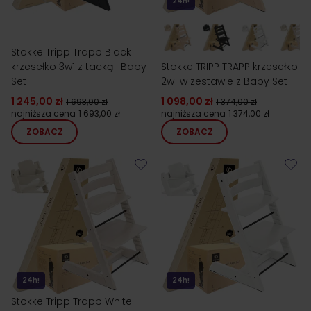
24h!
Stokke Tripp Trapp Black
krzesełko 3w1 z tacką i Baby
Stokke TRIPP TRAPP krzesełko
Set
2w1 w zestawie z Baby Set
1 245,00 zł
1 098,00 zł
1 693,00 zł
1 374,00 zł
najniższa cena
1 693,00 zł
najniższa cena
1 374,00 zł
ZOBACZ
ZOBACZ
24h!
24h!
Stokke Tripp Trapp White