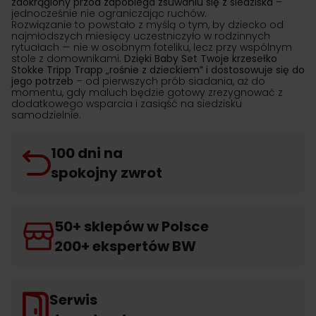
zaokrąglony przód zapobiega zsuwaniu się z siedziska
–
jednocześnie nie ograniczając ruchów.
Rozwiązanie to powstało z myślą o tym, by dziecko od
najmłodszych miesięcy uczestniczyło w rodzinnych
rytuałach — nie w osobnym foteliku, lecz przy wspólnym
stole z domownikami.
Dzięki Baby Set Twoje krzesełko
Stokke Tripp Trapp „rośnie z dzieckiem” i dostosowuje się do
jego potrzeb
– od pierwszych prób siadania, aż do
momentu, gdy maluch będzie gotowy zrezygnować z
dodatkowego wsparcia i zasiąść na siedzisku
samodzielnie.
100 dni na
spokojny zwrot
50+ sklepów w Polsce
200+ ekspertów BW
Serwis