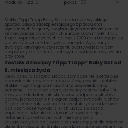
Produkty
1
-
12
z
12
pokaż:
na stronę
Stokke Tripp Trapp
Baby Set składa się z
wysokiego
oparcia, pałąka zabezpieczającego z przodu oraz
wydłużonych ślizgaczy, zwiększających stabilność krzesła
.
Zestaw pasuje do wszystkich europejskich modeli Tripp
Trapp wyprodukowanych po maju 2003 roku i montuje się
go błyskawicznie – bez użycia narzędzi. Wykonany z
trwałego, łatwego w czyszczeniu tworzywa jest w pełni
bezpieczny dla dziecka i gotowy na codzienne wyzwania
przy stole.
Zestaw dziecięcy Tripp Trapp® Baby Set od
6. miesiąca życia
Kiedy dziecko zaczyna siadać samodzielnie, potrzebuje
odpowiedniego wsparcia, by czuć się pewnie i stabilnie.
Stokke Tripp Trapp dla malucha to odpowiedź na tę
potrzebę
– specjalnie zaprojektowany zestaw Baby Set,
który daje delikatne, ale skuteczne podparcie pleców i
boków, jednocześnie nie ograniczając swobody ruchów.
Dzięki niemu maluszek może uczestniczyć w rodzinnych
posiłkach, obserwować bliskich, uczyć się zasad
wspólnego jedzenia i budować zdrową relację z
jedzeniem już od wczesnych miesięcy życia.
Zestaw Baby Set od Stokke przeznaczony jest
dla dzieci od
około 6. miesiąca do 3. roku życia lub osiągnięcia wagi 15 kg.