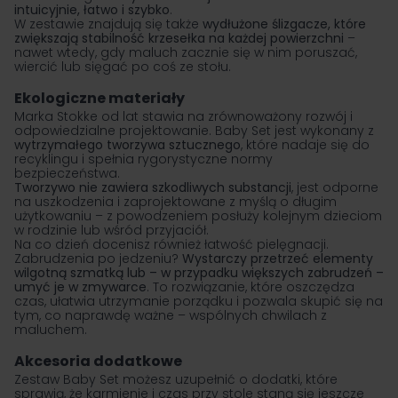
intuicyjnie, łatwo i szybko
.
W zestawie znajdują się także
wydłużone ślizgacze, które
zwiększają stabilność krzesełka na każdej powierzchni
–
nawet wtedy, gdy maluch zacznie się w nim poruszać,
wiercić lub sięgać po coś ze stołu.
Ekologiczne materiały
Marka Stokke
od lat stawia na zrównoważony rozwój i
odpowiedzialne projektowanie. Baby Set jest wykonany z
wytrzymałego tworzywa sztucznego
, które nadaje się do
recyklingu i spełnia rygorystyczne normy
bezpieczeństwa.
Tworzywo nie zawiera szkodliwych substancji
, jest odporne
na uszkodzenia i zaprojektowane z myślą o długim
użytkowaniu – z powodzeniem posłuży kolejnym dzieciom
w rodzinie lub wśród przyjaciół.
Na co dzień docenisz również łatwość pielęgnacji.
Zabrudzenia po jedzeniu?
Wystarczy przetrzeć elementy
wilgotną szmatką lub – w przypadku większych zabrudzeń –
umyć je w zmywarce
. To rozwiązanie, które oszczędza
czas, ułatwia utrzymanie porządku i pozwala skupić się na
tym, co naprawdę ważne – wspólnych chwilach z
maluchem.
Akcesoria dodatkowe
Zestaw Baby Set możesz uzupełnić o dodatki, które
sprawią, że karmienie i czas przy stole staną się jeszcze