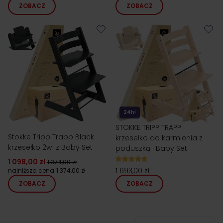
ZOBACZ
ZOBACZ
24h!
STOKKE TRIPP TRAPP
Stokke Tripp Trapp Black
krzesełko do karmienia z
krzesełko 2w1 z Baby Set
poduszką i Baby Set
1 098,00 zł
1 374,00 zł
1 693,00 zł
najniższa cena
1 374,00 zł
ZOBACZ
ZOBACZ