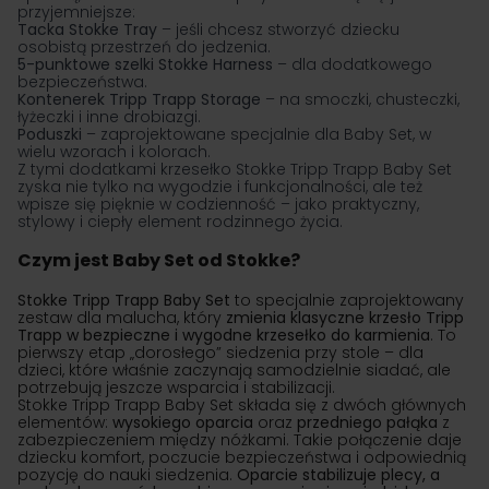
przyjemniejsze:
Tacka Stokke Tray
– jeśli chcesz stworzyć dziecku
osobistą przestrzeń do jedzenia.
5-punktowe szelki Stokke Harness
– dla dodatkowego
bezpieczeństwa.
Kontenerek Tripp Trapp Storage
– na smoczki, chusteczki,
łyżeczki i inne drobiazgi.
Poduszki
– zaprojektowane specjalnie dla Baby Set, w
wielu wzorach i kolorach.
Z tymi dodatkami krzesełko Stokke Tripp Trapp Baby Set
zyska nie tylko na wygodzie i funkcjonalności, ale też
wpisze się pięknie w codzienność – jako praktyczny,
stylowy i ciepły element rodzinnego życia.
Czym jest Baby Set od Stokke?
Stokke Tripp Trapp Baby Set
to specjalnie zaprojektowany
zestaw dla malucha, który
zmienia klasyczne krzesło Tripp
Trapp w bezpieczne i wygodne krzesełko do karmienia
. To
pierwszy etap „dorosłego” siedzenia przy stole – dla
dzieci, które właśnie zaczynają samodzielnie siadać, ale
potrzebują jeszcze wsparcia i stabilizacji.
Stokke Tripp Trapp Baby Set składa się z dwóch głównych
elementów:
wysokiego oparcia
oraz
przedniego pałąka
z
zabezpieczeniem między nóżkami. Takie połączenie daje
dziecku komfort, poczucie bezpieczeństwa i odpowiednią
pozycję do nauki siedzenia.
Oparcie stabilizuje plecy, a