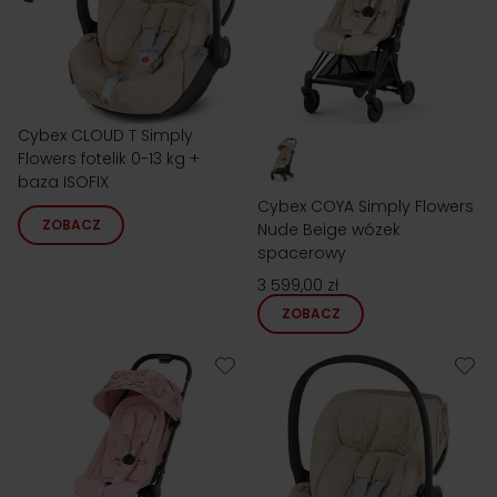
Cybex CLOUD T Simply
Flowers fotelik 0-13 kg +
baza ISOFIX
Cybex COYA Simply Flowers
ZOBACZ
Nude Beige wózek
spacerowy
3 599,00 zł
ZOBACZ