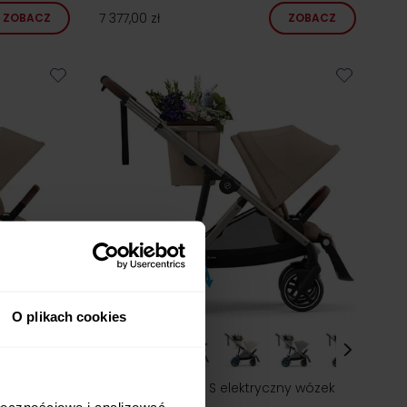
7 377,00 zł
ZOBACZ
ZOBACZ
24h!
O plikach cookies
cerowy
Cybex E-GAZELLE S elektryczny wózek
spacerowy
ołecznościowe i analizować