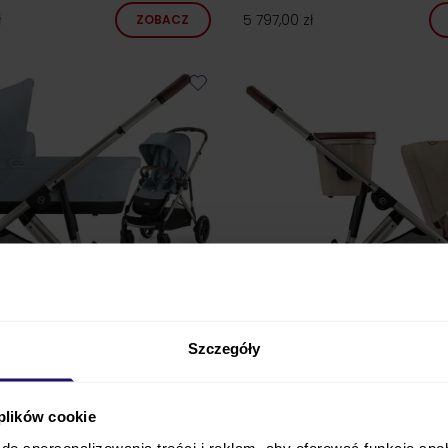
ł
5 797,00 zł
ZOBACZ
24h!
Szczegóły
 plików cookie
LLE S wózek 3w1 z fotelikiem
Cybex GAZELLE S wózek spa
i-Size
do spersonalizowania treści i reklam, aby oferować funkcje sp