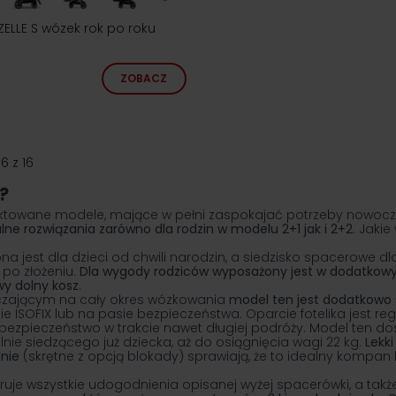
ELLE S wózek rok po roku
ZOBACZ
16
z
16
?
jektowane modele, mające w pełni zaspokajać potrzeby nowocze
ne rozwiązania zarówno dla rodzin w modelu 2+1 jak i 2+2.
Jakie 
 jest dla dzieci od chwili narodzin, a siedzisko spacerowe dl
 po złożeniu.
Dla wygody rodziców wyposażony jest w dodatkow
y dolny kosz
.
zającym na cały okres wózkowania
model ten jest dodatkowo
 ISOFIX lub na pasie bezpieczeństwa. Oparcie fotelika jest r
pieczeństwo w trakcie nawet długiej podróży. Model ten dostę
nie siedzącego już dziecka, aż do osiągnięcia wagi 22 kg.
Lekki
dnie
(skrętne z opcją blokady) sprawiają, że to idealny kompan 
ruje wszystkie udogodnienia opisanej wyżej spacerówki, a takż