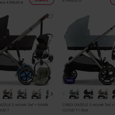
8 996,00 zł
ZOBACZ
cena
4 535,00 zł
24h!
ZELLE S wózek 3w1 + fotelik
CYBEX GAZELLE S wózek 3w1 z 
OUD T
CLOUD T i-Size