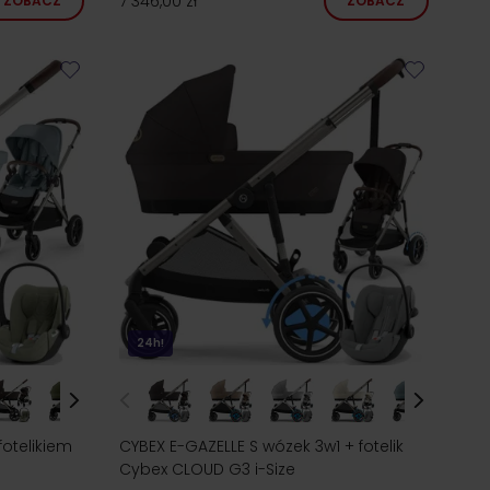
7 346,00 zł
ZOBACZ
ZOBACZ
24h!
fotelikiem
CYBEX E-GAZELLE S wózek 3w1 + fotelik
Cybex CLOUD G3 i-Size