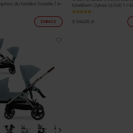
ptery do fotelika Gazelle / e-
fotelikiem Cybex CLOUD T i-S
9 344,00 zł
ZOBACZ