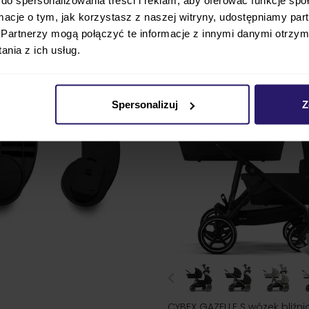
ormacje o tym, jak korzystasz z naszej witryny, udostępniamy p
3 275,00 zł
3 649,00 zł
ZOBACZ
najniższa cena
3 275,00 zł
Partnerzy mogą połączyć te informacje z innymi danymi otrzym
nia z ich usług.
Spersonalizuj
Z
CYBEX GAZELLE S wózek bliźni