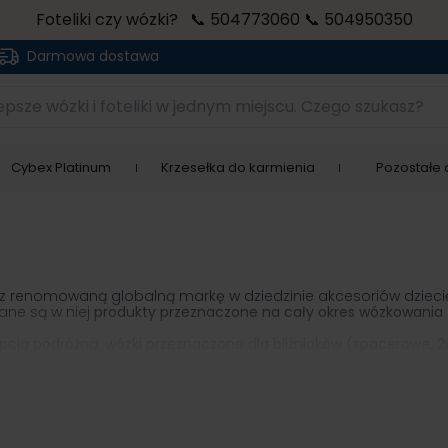
Foteliki czy wózki? 📞 504773060 📞 504950350
Darmowa dostawa
sze wózki i foteliki w jednym miejscu. Czego szukasz?
Cybex Platinum
Krzesełka do karmienia
Pozostałe a
ez renomowaną globalną markę w dziedzinie akcesoriów dziecię
ane są w niej
produkty przeznaczone na cały okres wózkowania (
pcją podróżną, wózki przeznaczone dla bliźniaków (spacerowe, 2w1
 spacer po trudnym terenie.