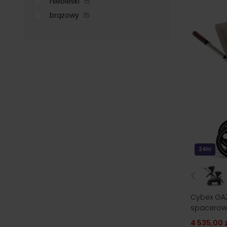
niebieski
15
brązowy
15
24h!
Cybex GAZ
spacerow
4 535,00 z