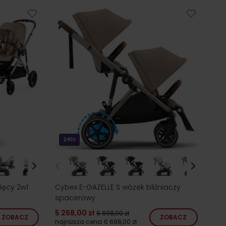
24h!
ięcy 2w1
Cybex E-GAZELLE S wózek bliźniaczy
spacerowy
5 268,00 zł
6 698,00 zł
ZOBACZ
ZOBACZ
najniższa cena
6 698,00 zł