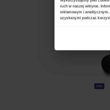
ruch w naszej witrynie. Inf
5 727,00 zł
reklamowym i analitycznym. 
uzyskanymi podczas korzysta
24h!