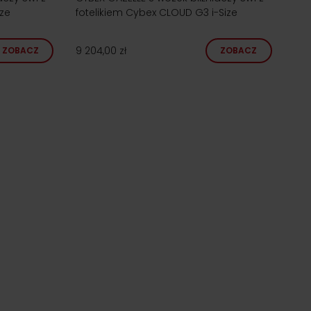
ize
fotelikiem Cybex CLOUD G3 i-Size
9 204,00 zł
ZOBACZ
ZOBACZ