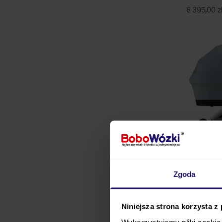
8 395,00 z
24h!
Zgoda
Niniejsza strona korzysta z
CYBEX GAZE
CLOUD G3 
Wykorzystujemy pliki cookie 