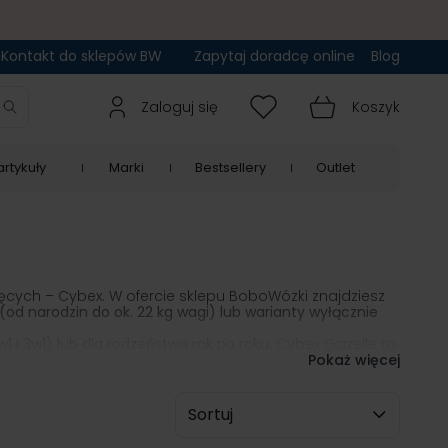
Kontakt do sklepów BW
Zapytaj doradcę online
Blog
Zaloguj się
Koszyk
rtykuły
Marki
Bestsellery
Outlet
cych – Cybex. W ofercie sklepu BoboWózki znajdziesz
od narodzin do ok. 22 kg wagi) lub warianty wyłącznie
 i 3w1) lub dla rodzeństwa rok po roku.
Cybex Gazelle to
Pokaż więcej
Sortuj wg