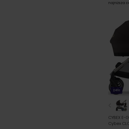
najniższa 
24h!
CYBEX E-GA
Cybex CL