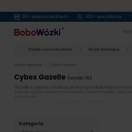
50+ sklepów lokalnych
200+ specjalistów
Przejdź do treści
Najlep
Foteliki samochodowe
Wózki dziecięce
Strona główna
>
Cybex Gazelle
Cybex Gazelle
(wyniki: 16)
Gazelle to jedna z kolekcji wózków produkowanych prz
szeroki wybór wariantów modelu Cybex Gazelle. Oferow
spacerowe
.
Dostępne są m.in.
wózki głęboko-spacerowe 2w1 i 3w1 z o
również e-wózek z napędem elektrycznym ułatwiającym
Kategoria