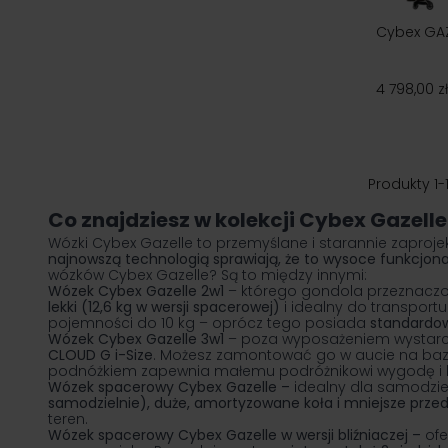
Cybex GAZ
4 798,00 zł
Produkty
1
-
Co znajdziesz w kolekcji Cybex Gazelle
Wózki Cybex Gazelle to przemyślane i starannie zapro
najnowszą technologią sprawiają, że to wysoce funkcjonal
wózków Cybex Gazelle? Są to między innymi:
Wózek
Cybex Gazelle
2w1
– którego gondola przeznaczona
lekki (12,6 kg w wersji spacerowej)
i idealny do transportu
pojemności do 10 kg – oprócz tego posiada
standardow
Wózek
Cybex Gazelle
3w1
– poza wyposażeniem wystarc
CLOUD G i-Size
. Możesz zamontować go w aucie na bazie
podnóżkiem zapewnia małemu podróżnikowi wygodę i bez
Wózek spacerowy
Cybex Gazelle
–
idealny dla samodziel
samodzielnie), duże, amortyzowane koła i mniejsze prze
teren.
Wózek spacerowy
Cybex Gazelle
w wersji bliźniaczej –
ofe