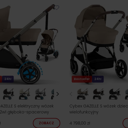
24h!
Bestseller
24h!
AZELLE S elektryczny wózek
Cybex GAZELLE S wózek dziec
 2w1 głęboko-spacerowy
wielofunkcyjny
ł
4 798,00 zł
ZOBACZ