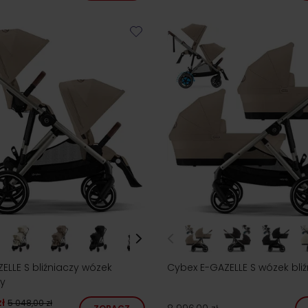
ELLE S bliźniaczy wózek
Cybex E-GAZELLE S wózek bliź
y
ł
5 048,00 zł