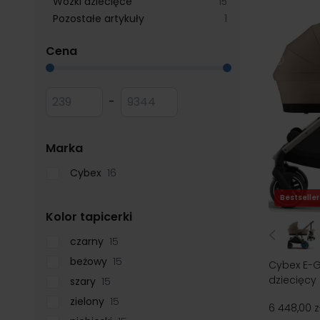
products available
Wózki dziecięce
15
products available
Pozostałe artykuły
1
filter
Cena
Przejdź do listy produktów
Minimum value
Maksymalna wartość
-
filter
Marka
Cybex
16
Bestseller
filter
Kolor tapicerki
czarny
15
beżowy
15
Cybex E-G
dziecięcy
szary
15
zielony
15
6 448,00 z