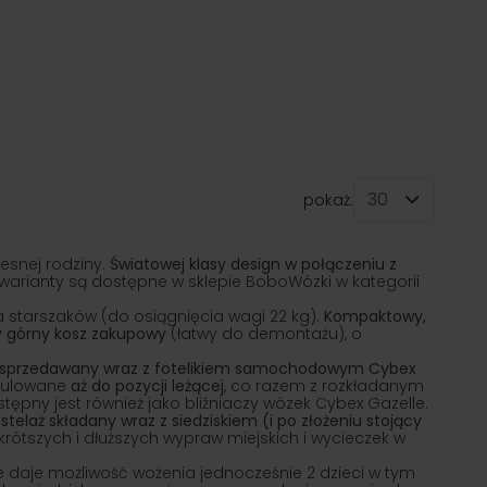
pokaż:
na stronę
snej rodziny.
Światowej klasy design w połączeniu z
warianty są dostępne w sklepie BoboWózki w kategorii
a starszaków (do osiągnięcia wagi 22 kg).
Kompaktowy,
y górny kosz zakupowy
(łatwy do demontażu), o
 sprzedawany wraz z fotelikiem samochodowym Cybex
egulowane
aż do pozycji leżącej
, co razem z rozkładanym
pny jest również jako bliźniaczy wózek Cybex Gazelle.
 stelaż składany wraz z siedziskiem (i po złożeniu stojący
krótszych i dłuższych wypraw miejskich i wycieczek w
e daje możliwość wożenia jednocześnie 2 dzieci w tym