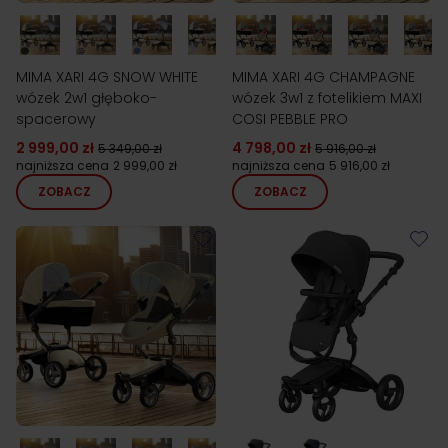
MIMA XARI 4G SNOW WHITE
MIMA XARI 4G CHAMPAGNE
wózek 2w1 głęboko-
wózek 3w1 z fotelikiem MAXI
spacerowy
COSI PEBBLE PRO
2 999,00 zł
4 798,00 zł
5 349,00 zł
5 916,00 zł
najniższa cena
2 999,00 zł
najniższa cena
5 916,00 zł
ZOBACZ
ZOBACZ