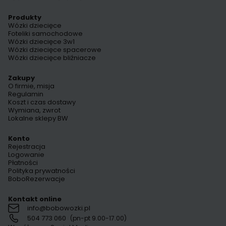
Produkty
Wózki dziecięce
Foteliki samochodowe
Wózki dziecięce 3w1
Wózki dziecięce spacerowe
Wózki dziecięce bliźniacze
Zakupy
O firmie, misja
Regulamin
Koszt i czas dostawy
Wymiana, zwrot
Lokalne sklepy BW
Konto
Rejestracja
Logowanie
Płatności
Polityka prywatności
BoboRezerwacje
Kontakt online
info@bobowozki.pl
504 773 060
(pn-pt 9.00-17.00)