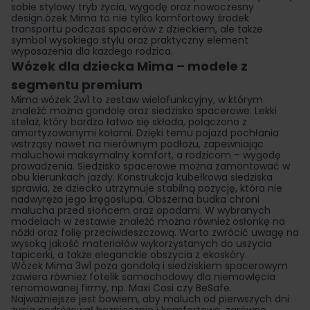
sobie stylowy tryb życia, wygodę oraz nowoczesny
design.ózek Mima to nie tylko komfortowy środek
transportu podczas spacerów z dzieckiem, ale także
symbol wysokiego stylu oraz praktyczny element
wyposażenia dla każdego rodzica.
Wózek dla dziecka Mima – modele z
segmentu premium
Mima wózek 2w1 to zestaw wielofunkcyjny, w którym
znaleźć można gondolę oraz siedzisko spacerowe. Lekki
stelaż, który bardzo łatwo się składa, połączono z
amortyzowanymi kołami. Dzięki temu pojazd pochłania
wstrząsy nawet na nierównym podłożu, zapewniając
maluchowi maksymalny komfort, a rodzicom – wygodę
prowadzenia. Siedzisko spacerowe można zamontować w
obu kierunkach jazdy. Konstrukcja kubełkowa siedziska
sprawia, że dziecko utrzymuje stabilną pozycję, która nie
nadwyręża jego kręgosłupa. Obszerna budka chroni
malucha przed słońcem oraz opadami. W wybranych
modelach w zestawie znaleźć można również osłonkę na
nóżki oraz folię przeciwdeszczową. Warto zwrócić uwagę na
wysoką jakość materiałów wykorzystanych do uszycia
tapicerki, a także eleganckie obszycia z ekoskóry.
Wózek Mima 3w1 poza gondolą i siedziskiem spacerowym
zawiera również fotelik samochodowy dla niemowlęcia
renomowanej firmy, np. Maxi Cosi czy BeSafe.
Najważniejsze jest bowiem, aby maluch od pierwszych dni