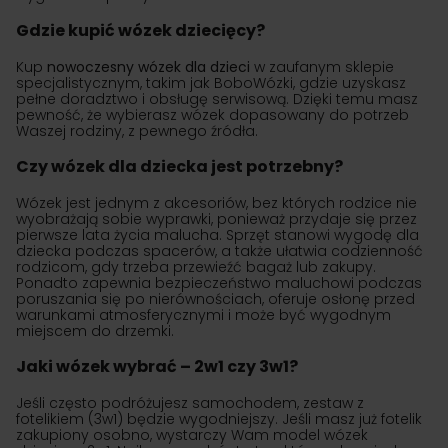
Gdzie kupić wózek dziecięcy?
Kup
nowoczesny wózek dla dzieci
w zaufanym sklepie
specjalistycznym, takim jak BoboWózki, gdzie uzyskasz
pełne doradztwo i obsługę serwisową. Dzięki temu masz
pewność, że wybierasz wózek dopasowany do potrzeb
Waszej rodziny, z pewnego źródła.
Czy wózek dla dziecka jest potrzebny?
Wózek jest jednym z akcesoriów, bez których rodzice nie
wyobrażają sobie wyprawki, ponieważ przydaje się przez
pierwsze lata życia malucha. Sprzęt stanowi wygodę dla
dziecka podczas spacerów, a także ułatwia codzienność
rodzicom, gdy trzeba przewieźć bagaż lub zakupy.
Ponadto zapewnia bezpieczeństwo maluchowi podczas
poruszania się po nierównościach, oferuje osłonę przed
warunkami atmosferycznymi i może być wygodnym
miejscem do drzemki.
Jaki wózek wybrać – 2w1 czy 3w1?
Jeśli często podróżujesz samochodem, zestaw z
fotelikiem (3w1) będzie wygodniejszy. Jeśli masz już fotelik
zakupiony osobno, wystarczy Wam model wózek