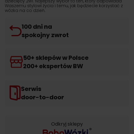
dziecięcy 2w1. Najlepszy wybór to ten, który odpowiada
Waszemu stylowi życia i temu, jak będziecie korzystać z
wózka na co dzień.
100 dni na
spokojny zwrot
50+ sklepów w Polsce
200+ ekspertów BW
Serwis
door-to-door
Odkryj sklepy