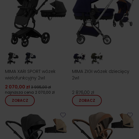
MIMA XARI SPORT wózek
MIMA ZIGI wózek dziecięcy
wielofunkcyjny 2w1
2w1
2 070,00 zł
3 995,00 zł
2 876,00 zł
najniższa cena
2 070,00 zł
ZOBACZ
ZOBACZ