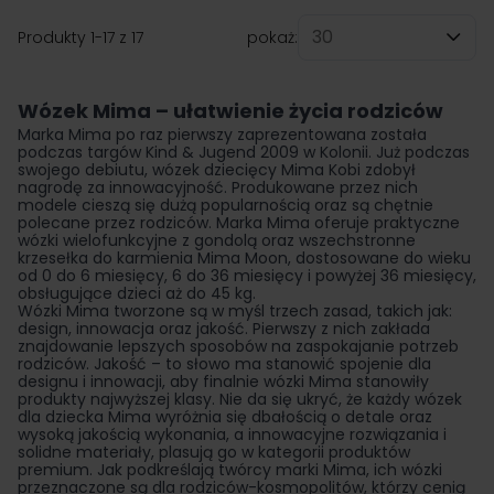
Produkty
1
-
17
z
17
pokaż:
na stronę
Wózek Mima – ułatwienie życia rodziców
Marka Mima po raz pierwszy zaprezentowana została
podczas targów Kind & Jugend 2009 w Kolonii. Już podczas
swojego debiutu, wózek dziecięcy Mima Kobi zdobył
nagrodę za innowacyjność. Produkowane przez nich
modele cieszą się dużą popularnością oraz są chętnie
polecane przez rodziców. Marka Mima oferuje praktyczne
wózki wielofunkcyjne z gondolą oraz wszechstronne
krzesełka do karmienia Mima Moon, dostosowane do wieku
od 0 do 6 miesięcy, 6 do 36 miesięcy i powyżej 36 miesięcy,
obsługujące dzieci aż do 45 kg.
Wózki Mima tworzone są w myśl trzech zasad, takich jak:
design, innowacja oraz jakość. Pierwszy z nich zakłada
znajdowanie lepszych sposobów na zaspokajanie potrzeb
rodziców. Jakość – to słowo ma stanowić spojenie dla
designu i innowacji, aby finalnie wózki Mima stanowiły
produkty najwyższej klasy. Nie da się ukryć, że każdy wózek
dla dziecka Mima wyróżnia się dbałością o detale oraz
wysoką jakością wykonania, a innowacyjne rozwiązania i
solidne materiały, plasują go w kategorii produktów
premium. Jak podkreślają twórcy marki Mima, ich wózki
przeznaczone są dla rodziców-kosmopolitów, którzy cenią