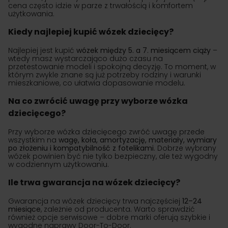
cena często idzie w parze z trwałością i komfortem
użytkowania.
Kiedy najlepiej kupić wózek dziecięcy?
Najlepiej jest kupić
wózek między 5. a 7. miesiącem ciąży
–
wtedy masz wystarczająco dużo czasu na
przetestowanie modeli i spokojną decyzję. To moment, w
którym zwykle znane są już potrzeby rodziny i warunki
mieszkaniowe, co ułatwia dopasowanie modelu.
Na co zwrócić uwagę przy wyborze wózka
dziecięcego?
Przy wyborze wózka dziecięcego zwróć uwagę przede
wszystkim na
wagę, koła, amortyzację, materiały, wymiary
po złożeniu i kompatybilność z fotelikami
. Dobrze wybrany
wózek powinien być nie tylko bezpieczny, ale też wygodny
w codziennym użytkowaniu.
Ile trwa gwarancja na wózek dziecięcy?
Gwarancja na wózek dziecięcy trwa najczęściej
12–24
miesiące
, zależnie od producenta. Warto sprawdzić
również opcje serwisowe – dobre marki oferują szybkie i
wygodne naprawy Door-To-Door.