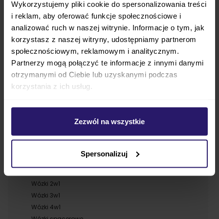
Wykorzystujemy pliki cookie do spersonalizowania treści
Rodzice, którzy stawiają na nowoczesne produkty, docenią,
że projektanci marki Mima nie oszczędzają na jakości.
i reklam, aby oferować funkcje społecznościowe i
Zadbano o każdy, nawet najmniejszy element, aby był
analizować ruch w naszej witrynie. Informacje o tym, jak
wykonany z materiałów najwyższej jakości. Wszystkie
przeszycia, detale obszyte ekoskórą i tkaniny bezpieczne
korzystasz z naszej witryny, udostępniamy partnerom
dla delikatnej skóry dziecka – maluch ma zapewnioną
społecznościowym, reklamowym i analitycznym.
wygodę niezależnie od okoliczności.
Wózki Mima to synonim luksusu nie tylko dzięki
Partnerzy mogą połączyć te informacje z innymi danymi
niebanalnemu wyglądowi, ale również swojej
otrzymanymi od Ciebie lub uzyskanymi podczas
wielofunkcyjności. Idealnie nadają się na codzienne
spacery, jak również dla rodziców, którzy lubią podróżować
korzystania z ich usług.
ze swoim maluchem. Dzięki nim rodzice z łatwością mogą
połączyć codzienne aktywności z opieką nad maluchem.
Zezwól na wszystkie
Proponowane kategorie wózki dziecięce
Spersonalizuj
Powiązane kategorie
Wózki 2w1
Wózki 3w1
Wózki 4w1
Wózki spacerowe