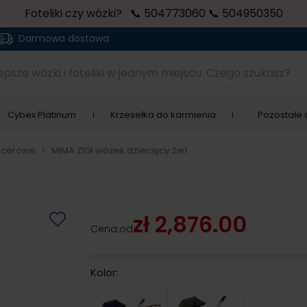
Foteliki czy wózki? 📞 504773060 📞 504950350
Darmowa dostawa
sze wózki i foteliki w jednym miejscu. Czego szukasz?
Cybex Platinum
Krzesełka do karmienia
Pozostałe a
acerowe
>
MIMA ZIGI wózek dziecięcy 2w1
zł 2,876.00
Cena:
od
Kolor:
Midnight Blue
Olive Green