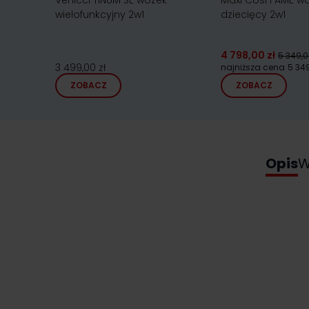
Venicci TINUM SE wózek
Maxi Cosi FAME w
wielofunkcyjny 2w1
dziecięcy 2w1
4 798,00 zł
5 349,0
3 499,00 zł
najniższa cena
5 349
ZOBACZ
ZOBACZ
Opis
W