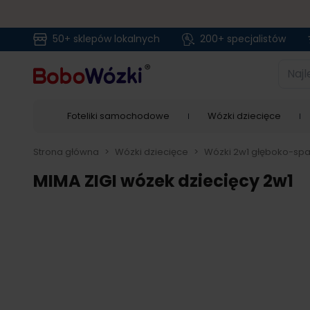
50+ sklepów lokalnych
200+ specjalistów
Przejdź do treści
Najlep
Foteliki samochodowe
Wózki dziecięce
Strona główna
>
Wózki dziecięce
>
Wózki 2w1 głęboko-sp
MIMA ZIGI wózek dziecięcy 2w1