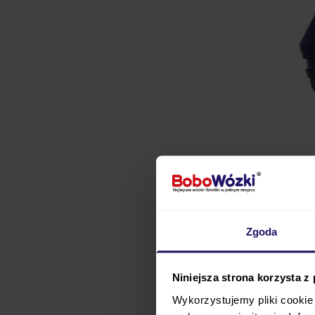
Zgoda
Niniejsza strona korzysta z
MIMA ZIGI
to wózek
gł
do miejskiego trybu ży
Wykorzystujemy pliki cookie 