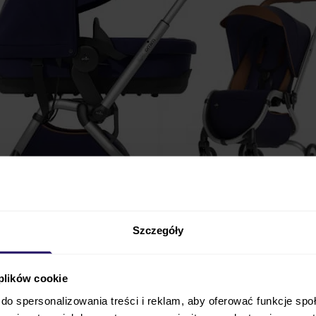
Szczegóły
 plików cookie
ęboko-spacerowy
, który cechuje się nie tylko stylowy
cia, ale jest też wyjątkowo praktyczny i komfortowy. Wó
do spersonalizowania treści i reklam, aby oferować funkcje sp