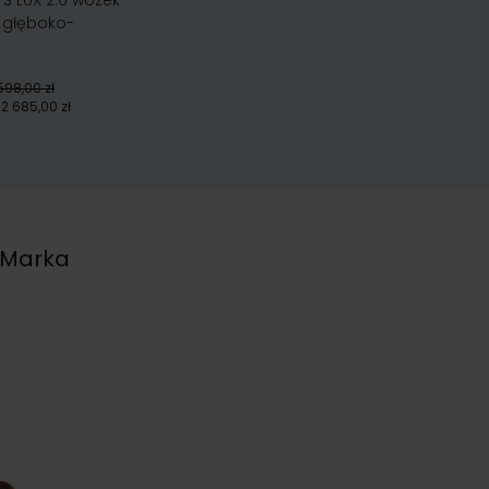
S LUX 2.0 wózek
1 głęboko-
598,00 zł
2 685,00 zł
Marka