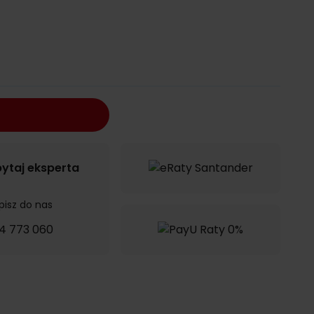
ytaj eksperta
pisz do nas
4 773 060