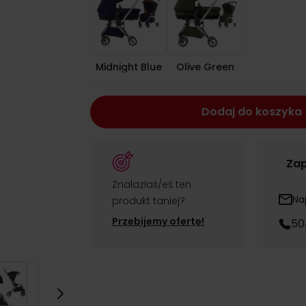
Midnight Blue
Olive Green
Dodaj do koszyka
Zap
Znalazłaś/eś ten
Na
produkt taniej?
Przebijemy ofertę!
50