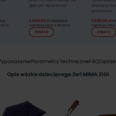
ózek
BEBETTO FLAVIO wózek 2w1
Cybex BALIOS 
głęboko-spacerowy
dziecięcy 2w
spacerowy
2 049,00 zł
2 598,00 zł
0 zł
2 679,00 zł
3 
,00 zł
najniższa cena
2 195,00 zł
najniższa cena
ZOBACZ
ZOBACZ
yposażenie
Parametry techniczne
FAQ
Opinie
Opis wózka dziecięcego 2w1 MIMA ZIGI