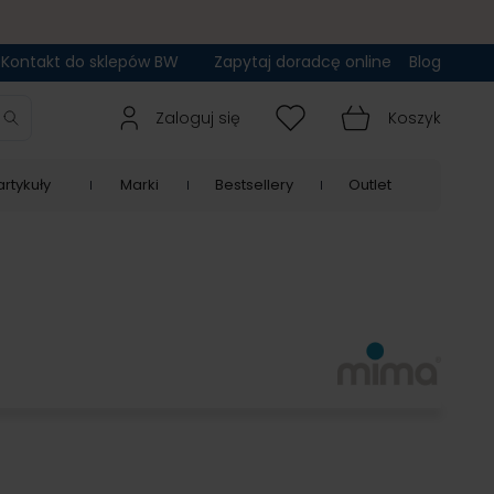
Kontakt do sklepów BW
Zapytaj doradcę online
Blog
Zaloguj się
Koszyk
rtykuły
Marki
Bestsellery
Outlet