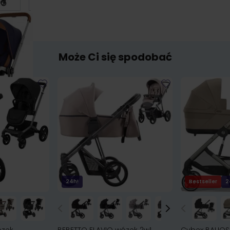
Może Ci się spodobać
24h!
Bestseller
2