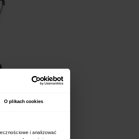
O plikach cookies
m wyglądem nawiązującym
zek głęboko-spacerowy
ołecznościowe i analizować