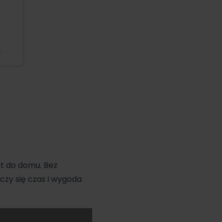
Post udostępniony przez BOBOWÓZKI - najlepsze wózki i foteliki dziecięce (@bobowozki.pl)
ót do domu. Bez
czy się czas i wygoda