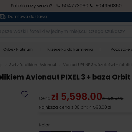
Foteliki czy wózki? 📞 504773060 📞 504950350
Darmowa dostawa
sze wózki i foteliki w jednym miejscu. Czego szukasz?
Cybex Platinum
Krzesełka do karmienia
Pozostałe a
ji
>
3w1 z fotelikiem Avionaut
>
Venicci UPLINE 3 wózek 4w1 + fotelik
elikiem Avionaut PIXEL 3 + baza Orbit
zł 5,598.00
Cena:
zł 6,398.00
Najniższa cena z 30 dni:
4 598,00 zł
Kolor