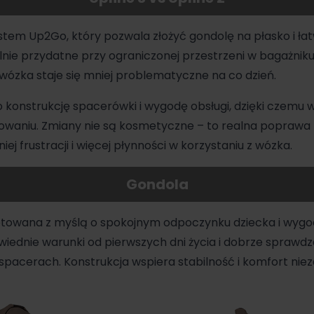
tem Up2Go, który pozwala złożyć gondolę na płasko i łat
nie przydatne przy ograniczonej przestrzeni w bagażniku 
zka staje się mniej problematyczne na co dzień.
onstrukcję spacerówki i wygodę obsługi, dzięki czemu w
owaniu. Zmiany nie są kosmetyczne – to realna poprawa 
j frustracji i więcej płynności w korzystaniu z wózka.
Gondola
towana z myślą o spokojnym odpoczynku dziecka i wygo
wiednie warunki od pierwszych dni życia i dobrze sprawd
ch spacerach. Konstrukcja wspiera stabilność i komfort ni