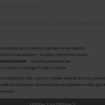
a składa się na płasko i zajmuje mniej miejsca.
razem z siedziskiem – szybkie pakowanie wózka.
stkich kołach
– stabilne prowadzenie.
szy montaż i obsługa fotelika w aucie.
cza logistykę dnia: spacer, szybkie wyjście do auta, powr
alki ze sprzętem. Sprawdza się szczególnie wtedy, gdy li
ywności.
Upline 3 vs Upline 2