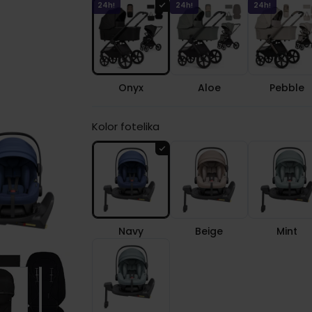
24h!
24h!
24h!
Onyx
Aloe
Pebble
Kolor fotelika
Navy
Beige
Mint