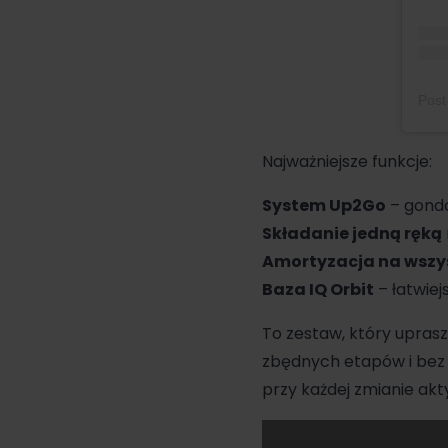
Najważniejsze funkcje:
System Up2Go
– gondol
Składanie jedną ręką
Amortyzacja na wszy
Baza IQ Orbit
– łatwiej
To zestaw, który uprasz
zbędnych etapów i bez w
przy każdej zmianie akt