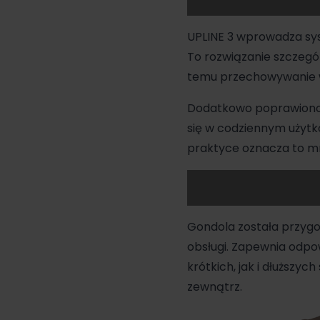
UPLINE 3 wprowadza sys
To rozwiązanie szczegól
temu przechowywanie wó
Dodatkowo poprawiono k
się w codziennym użytk
praktyce oznacza to mnie
Gondola
została przygo
obsługi. Zapewnia odpo
krótkich, jak i dłuższy
zewnątrz.