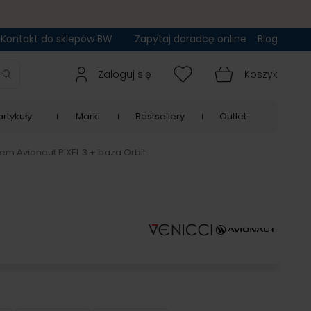
Kontakt do sklepów BW
Zapytaj doradcę online
Blog
Zaloguj się
Koszyk
rtykuły
Marki
Bestsellery
Outlet
iem Avionaut PIXEL 3 + baza Orbit