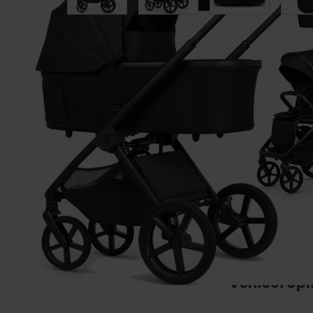
Opis
W
Venicci Upl