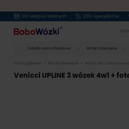
50+ sklepów lokalnych
200+ specjalistów
Przejdź do treści
Najlep
Foteliki samochodowe
Wózki dziecięce
Strona główna
>
Wózki dziecięce
>
Wózki 3w1 z bazą w opc
Venicci UPLINE 3 wózek 4w1 + fot