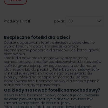
ZOBACZ
Produkty
1
-
11
z
11
pokaż:
na stronę
Bezpieczne foteliki dla dzieci
Dobrze dopasowany
fotelik dziecięcy
z odpowiednio
wyprofilowanym oparciem siedziska tworzy
ergonomiczne podparcie dla pleców i delikatnej główki
niemowlaka.
Fotelik dla noworodka montowany przy pomocy
samochodowych pasów bezpieczeństwa lub zaczepów
Isofix to gwarancja sprawnego dotarcia do domu, na
plac zabaw lub do pediatry.
Fotelik samochodowy Isofix
minimalizuje ryzyko mimowolnego przesuwania się
skorupy fotelika na kanapie samochodu. Dobrze
dopasowany fotelik samochodowy dla dziecka płynnie
rośnie wraz z małym pasażerem.
Od kiedy stosować fotelik samochodowy?
Pierwszy fotelik samochodowy
obowiązuje od urodzenia
do około pierwszego roku życia dziecka
. Powinien być
zamontowany tyłem do kierunku jazdy.
Później stosuje się foteliki samochodowe kolejnych