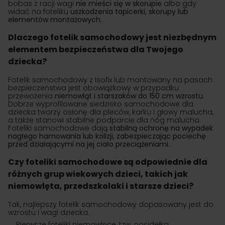
bobas z racji wagi
nie mieści się w skorupie
albo gdy
widać na foteliku
uszkodzenia tapicerki, skorupy lub
elementów montażowych
.
Dlaczego fotelik samochodowy jest niezbędnym
elementem bezpieczeństwa dla Twojego
dziecka?
Fotelik samochodowy z Isofix lub montowany na pasach
bezpieczeństwa jest obowiązkowy w przypadku
przewożenia
niemowląt i starszaków do 150 cm wzrostu
.
Dobrze wyprofilowane siedzisko samochodowe dla
dziecka tworzy osłonę dla pleców, karku i głowy malucha,
a także stanowi stabilne podparcie dla nóg malucha.
Foteliki samochodowe dają
stabilną ochronę na wypadek
nagłego hamowania lub kolizji, zabezpieczając pociechę
przed działającymi na jej ciało przeciążeniami
.
Czy foteliki samochodowe są odpowiednie dla
różnych grup wiekowych dzieci, takich jak
niemowlęta, przedszkolaki i starsze dzieci?
Tak, najlepszy fotelik samochodowy dopasowany jest do
wzrostu i wagi dziecka.
Pierwsze foteliki niemowlęce, tzw. nosidełka,