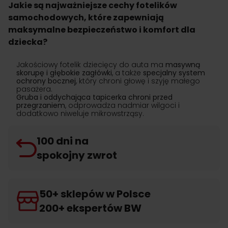
Jakie są najważniejsze cechy fotelików
samochodowych, które zapewniają
maksymalne bezpieczeństwo i komfort dla
dziecka?
Jakościowy fotelik dziecięcy do auta ma
masywną
skorupę i głębokie zagłówki
, a także
specjalny system
ochrony bocznej
, który chroni głowę i szyję małego
pasażera.
Gruba i oddychająca tapicerka chroni przed
przegrzaniem
, odprowadza nadmiar wilgoci i
dodatkowo niweluje mikrowstrząsy.
100 dni na
spokojny zwrot
50+ sklepów w Polsce
200+ ekspertów BW