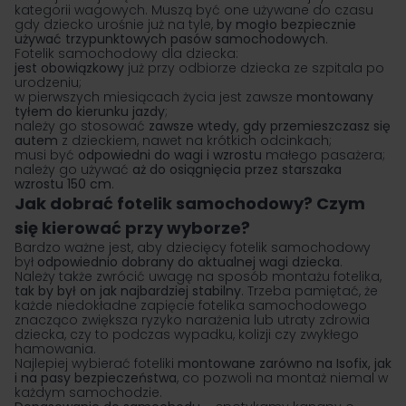
kategorii wagowych. Muszą być one używane do czasu
gdy dziecko urośnie już na tyle,
by mogło bezpiecznie
używać trzypunktowych pasów samochodowych
.
Fotelik samochodowy dla dziecka:
jest obowiązkowy
już przy odbiorze dziecka ze szpitala po
urodzeniu;
w pierwszych miesiącach życia jest zawsze
montowany
tyłem do kierunku jazdy
;
należy go stosować
zawsze wtedy, gdy przemieszczasz się
autem
z dzieckiem, nawet na krótkich odcinkach;
musi być
odpowiedni do wagi i wzrostu
małego pasażera;
należy go używać
aż do osiągnięcia przez starszaka
wzrostu 150 cm
.
Jak dobrać fotelik samochodowy? Czym
się kierować przy wyborze?
Bardzo ważne jest, aby dziecięcy fotelik samochodowy
był
odpowiednio dobrany do aktualnej wagi dziecka
.
Należy także zwrócić uwagę na sposób montażu fotelika,
tak by był on jak najbardziej stabilny
. Trzeba pamiętać, że
każde niedokładne zapięcie fotelika samochodowego
znacząco zwiększa ryzyko narażenia lub utraty zdrowia
dziecka, czy to podczas wypadku, kolizji czy zwykłego
hamowania.
Najlepiej wybierać foteliki
montowane zarówno na Isofix, jak
i na pasy bezpieczeństwa
, co pozwoli na montaż niemal w
każdym samochodzie.