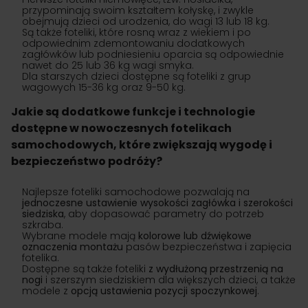
przypominają swoim kształtem kołyskę, i zwykle
obejmują dzieci od urodzenia, do wagi 13 lub 18 kg.
Są także foteliki, które rosną wraz z wiekiem i po
odpowiednim zdemontowaniu dodatkowych
zagłówków lub podniesieniu oparcia są odpowiednie
nawet do 25 lub 36 kg wagi smyka.
Dla starszych dzieci dostępne są foteliki z grup
wagowych 15-36 kg oraz 9-50 kg.
Jakie są dodatkowe funkcje i technologie
dostępne w nowoczesnych fotelikach
samochodowych, które zwiększają wygodę i
bezpieczeństwo podróży?
Najlepsze foteliki samochodowe pozwalają na
jednoczesne ustawienie wysokości zagłówka i szerokości
siedziska
, aby dopasować parametry do potrzeb
szkraba.
Wybrane modele mają
kolorowe lub dźwiękowe
oznaczenia montażu
pasów bezpieczeństwa i zapięcia
fotelika.
Dostępne są także foteliki
z wydłużoną przestrzenią na
nogi
i szerszym siedziskiem dla większych dzieci, a także
modele z
opcją ustawienia pozycji spoczynkowej
.