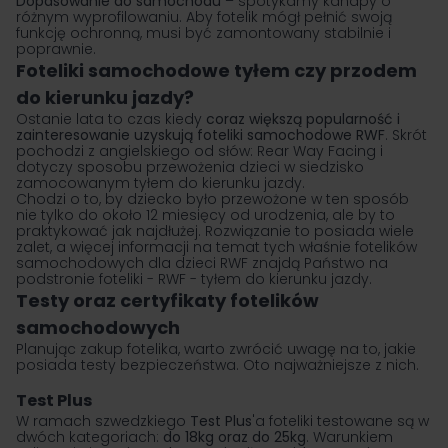
Dopasowanie do samochodu
– spotykamy kanapy o
różnym wyprofilowaniu. Aby fotelik mógł pełnić swoją
funkcję ochronną, musi być zamontowany stabilnie i
poprawnie.
Foteliki samochodowe tyłem czy przodem
do kierunku jazdy?
Ostanie lata to czas kiedy
coraz większą popularność i
zainteresowanie uzyskują foteliki samochodowe RWF
. Skrót
pochodzi z angielskiego od słów: Rear Way Facing i
dotyczy sposobu przewożenia dzieci w siedzisko
zamocowanym tyłem do kierunku jazdy.
Chodzi o to, by dziecko było przewożone w ten sposób
nie tylko do około 12 miesięcy od urodzenia, ale by to
praktykować jak najdłużej. Rozwiązanie to posiada wiele
zalet, a więcej informacji na temat tych właśnie
fotelików
samochodowych dla dzieci RWF
znajdą Państwo na
podstronie foteliki - RWF - tyłem do kierunku jazdy.
Testy oraz certyfikaty fotelików
samochodowych
Planując zakup fotelika, warto zwrócić uwagę na to, jakie
posiada testy bezpieczeństwa. Oto najważniejsze z nich.
Test Plus
W ramach szwedzkiego
Test Plus
'a foteliki testowane są w
dwóch kategoriach:
do 18kg oraz do 25kg
. Warunkiem