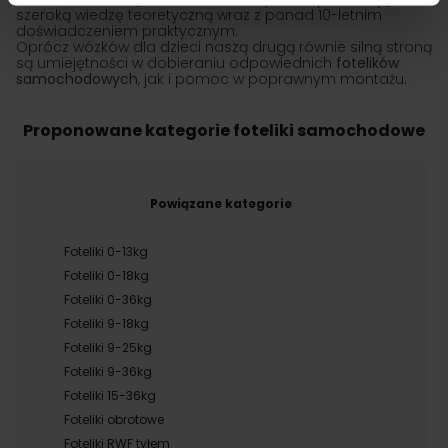
szeroką wiedzę teoretyczną wraz z ponad 10-letnim
doświadczeniem praktycznym.
Oprócz
wózków dla dzieci
naszą drugą równie silną stroną
są umiejętności w dobieraniu odpowiednich
fotelików
samochodowych
, jak i pomoc w poprawnym montażu.
Proponowane kategorie foteliki samochodowe
Powiązane kategorie
Foteliki 0-13kg
Foteliki 0-18kg
Foteliki 0-36kg
Foteliki 9-18kg
Foteliki 9-25kg
Foteliki 9-36kg
Foteliki 15-36kg
Foteliki obrotowe
Foteliki RWF tyłem