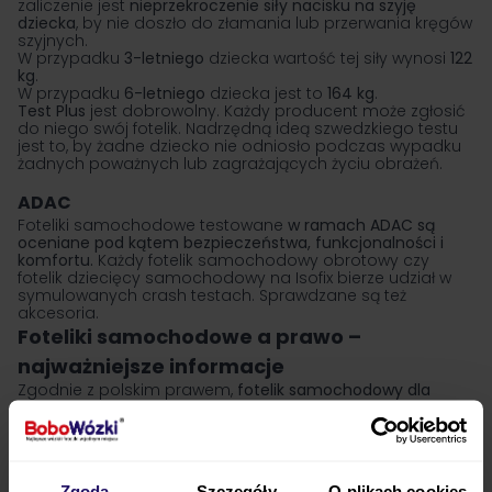
zaliczenie jest
nieprzekroczenie siły nacisku na szyję
dziecka
, by nie doszło do złamania lub przerwania kręgów
szyjnych.
W przypadku
3-letniego
dziecka wartość tej siły wynosi
122
kg
.
W przypadku
6-letniego
dziecka jest to
164 kg
.
Test Plus
jest dobrowolny. Każdy producent może zgłosić
do niego swój fotelik. Nadrzędną ideą szwedzkiego testu
jest to, by żadne dziecko nie odniosło podczas wypadku
żadnych poważnych lub zagrażających życiu obrażeń.
ADAC
Foteliki samochodowe testowane
w ramach ADAC są
oceniane pod kątem bezpieczeństwa, funkcjonalności i
komfortu.
Każdy fotelik samochodowy obrotowy czy
fotelik dziecięcy samochodowy na Isofix bierze udział w
symulowanych crash testach. Sprawdzane są też
akcesoria.
Foteliki samochodowe a prawo –
najważniejsze informacje
Zgodnie z polskim prawem,
fotelik samochodowy dla
dziecka musi być używany każdorazowo podczas
przewożenia smyka w aucie
. To, do kiedy fotelik
samochodowy jest potrzebny, wyznacza kryterium
wzrostu –
do 150 cm
Twoja pociecha powinna
obowiązkowo korzystać z zabezpieczeń w czasie jazdy.
Zgoda
Szczegóły
O plikach cookies