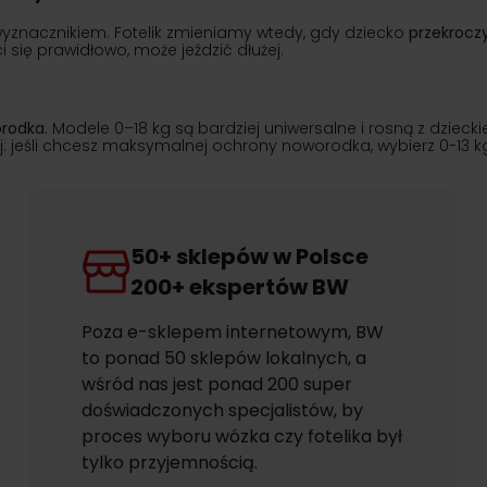
st wyznacznikiem. Fotelik zmieniamy wtedy, gdy dziecko
przekroczy
ści się prawidłowo, może jeździć dłużej.
orodka
. Modele 0–18 kg są bardziej uniwersalne i rosną z dzieck
eśli chcesz maksymalnej ochrony noworodka, wybierz 0-13 kg; je
50+ sklepów w Polsce
200+ ekspertów BW
Poza e-sklepem internetowym, BW
to ponad 50 sklepów lokalnych, a
wśród nas jest ponad 200 super
doświadczonych specjalistów, by
proces wyboru wózka czy fotelika był
tylko przyjemnością.