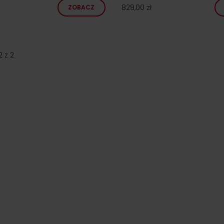
829,00 zł
ZOBACZ
2
z
2