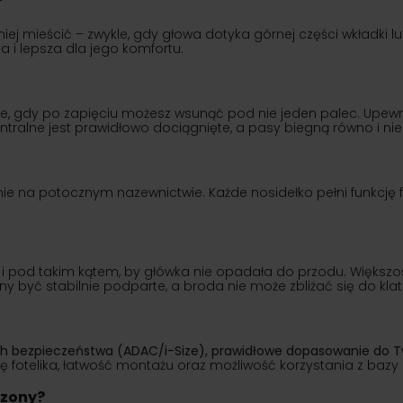
?
ej mieścić – zwykle, gdy głowa dotyka górnej części wkładki lu
na i lepsza dla jego komfortu.
ie, gdy po zapięciu możesz wsunąć pod nie jeden palec. Upewn
ntralne jest prawidłowo dociągnięte, a pasy biegną równo i nie
nie na potocznym nazewnictwie. Każde nosidełko pełni funkcję 
i pod takim kątem, by główka nie opadała do przodu. Większoś
nny być stabilnie podparte, a broda nie może zbliżać się do klatk
ch bezpieczeństwa (ADAC/i-Size), prawidłowe dopasowanie do T
fotelika, łatwość montażu oraz możliwość korzystania z bazy I
czony?