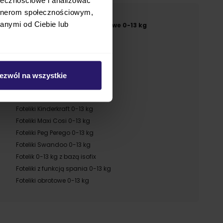
artnerom społecznościowym,
anymi od Ciebie lub
Foteliki samochodowe 0-13 kg
Foteliki Avionaut 0-13 kg
Foteliki Besafe 0-13 kg
Foteliki Britax Romer 0-13 kg
ezwól na wszystkie
Foteliki Cybex 0-13 kg
Foteliki Graco 0-13 kg
Foteliki Kinderkraft 0-13 kg
Foteliki Maxi Cosi 0-13 kg
Foteliki Peg Perego 0-13 kg
Foteliki Swandoo 0-13 kg
Fotelik 0-13 kg z bazą isofix
Foteliki z funkcją spania 0-13 kg
Foteliki obrotowe 0-13 kg