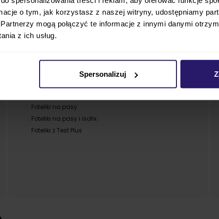
ormacje o tym, jak korzystasz z naszej witryny, udostępniamy p
Partnerzy mogą połączyć te informacje z innymi danymi otrzym
Powiązane kategorie
nia z ich usług.
Foteliki obrotowe
Foteliki RWF tyłem
Foteliki FWF przodem
Spersonalizuj
Z
Foteliki i-size
Foteliki isofix
Foteliki na pasy
Foteliki na pasy i isofix
Foteliki z Test Plus