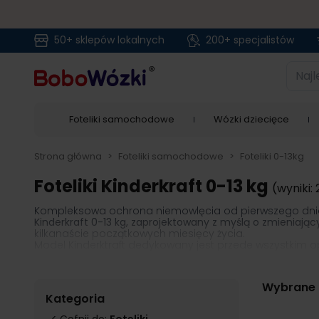
50+ sklepów lokalnych
200+ specjalistów
Przejdź do treści
Najlep
Foteliki samochodowe
Wózki dziecięce
Strona główna
>
Foteliki samochodowe
>
Foteliki 0-13kg
Foteliki Kinderkraft 0-13 kg
(wyniki: 
Kompleksowa ochrona niemowlęcia od pierwszego dnia j
Kinderkraft 0-13 kg, zaprojektowany z myślą o zmieniaj
kilkanaście początkowych miesięcy życia.
Model Kinderktraft dedykowany jest przede wszystkim 
jaką posiada niezawodny fotelik samochodowy Kinderkra
pojazdów
, przy pomocy zaczepów Isofix lub samocho
Wybrane f
Kategoria