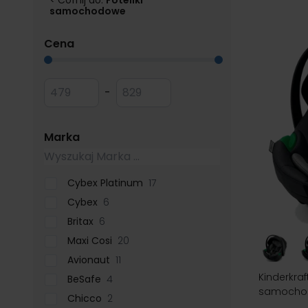
< Cofnij do:
Foteliki
samochodowe
filter
Cena
Przejdź do listy produktów
Minimum value
Maksymalna wartość
-
filter
Marka
Cybex Platinum
17
Cybex
6
Britax
6
Maxi Cosi
20
Avionaut
11
Kinderkraft
BeSafe
4
samochod
Chicco
2