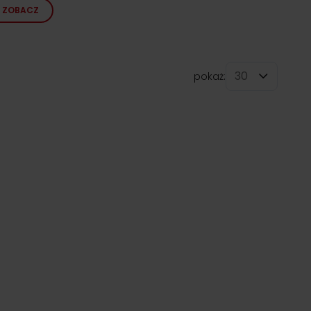
ZOBACZ
pokaż:
na stronę