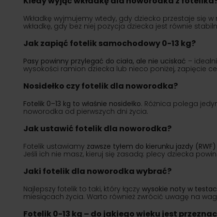
Kiedy wyjąć wkładkę dla noworodka z fotelika
Wkładkę wyjmujemy wtedy, gdy dziecko przestaje się w ni
wkładkę, gdy bez niej pozycja dziecka jest równie stabil
Jak zapiąć fotelik samochodowy 0-13 kg?
Pasy powinny przylegać do ciała, ale nie uciskać
– idealn
wysokości ramion dziecka lub nieco poniżej, zapięcie ce
Nosidełko czy fotelik dla noworodka?
Fotelik 0–13 kg to właśnie nosidełko
. Różnica polega jedy
noworodka od pierwszych dni życia.
Jak ustawić fotelik dla noworodka?
Fotelik ustawiamy
zawsze tyłem do kierunku jazdy (RWF)
Jeśli ich nie masz, kieruj się zasadą: plecy dziecka powi
Jaki fotelik dla noworodka wybrać?
Najlepszy fotelik to taki, który łączy
wysokie noty w testa
miesiącach życia. Warto również zwrócić uwagę na wagę 
Fotelik 0-13 kg – do jakiego wieku jest przezna