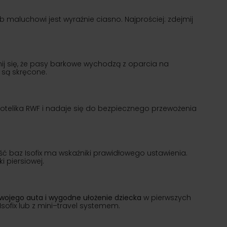
b maluchowi jest wyraźnie ciasno. Najprościej: zdejmij
ij się, że pasy barkowe wychodzą z oparcia na
 są skręcone.
fotelika RWF i nadaje się do bezpiecznego przewożenia
ć baz Isofix ma wskaźniki prawidłowego ustawienia.
i piersiowej.
wojego auta i wygodne ułożenie dziecka
w pierwszych
sofix lub z mini–travel systemem.