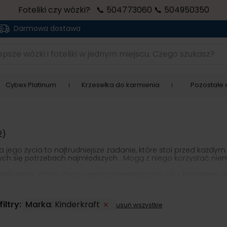
Foteliki czy wózki? 📞 504773060 📞 504950350
Darmowa dostawa
sze wózki i foteliki w jednym miejscu. Czego szukasz?
Cybex Platinum
Krzesełka do karmienia
Pozostałe a
2)
ego życia to najtrudniejsze zadanie, które stoi przed każd
ących się potrzebach najmłodszych
. Mogą z niego korzystać niem
opiekunom, którzy chcą często przemieszczać się z bobasem, w
ft 0-13 kg jest
bardzo intuicyjna obsługa i niska waga
, a także
dowych pasów bezpieczeństwa.
iltry:
Marka
:
Kinderkraft
usuń wszystkie