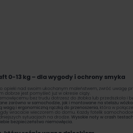
raft 0-13 kg – dla wygody i ochrony smyka
o opieki nad swoim ukochanym maleństwem, zwróć uwagę produkt
 dobrze jest pomyśleć już w okresie ciąży.
mowlęcemu bez trudu dotrzesz do żłobka lub przedszkola i b
wane zarówno w samochodzie, jak i montowane na stelażu wóz
ą wagą i ergonomiczną rączką do przenoszenia
, która w połąc
, gdy wracacie wieczorem do domu. Każdy
fotelik samochodo
udniejszych sytuacjach na drodze.
Wysokie noty w crash testac
a Ciebie bezpieczeństwo niemowlęcia.