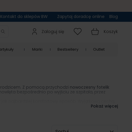
Kontakt do sklepów BW
Zapytaj doradcę online
Blog
Zaloguj się
Koszyk
rtykuły
Marki
Bestsellery
Outlet
ym rodzicem. Z pomocą przychodzi
nowoczesny fotelik
owlęta bezpośrednio po wyjściu ze szpitala, przez
 jak najbardziej komfortowy sposób. Wyjątkową cechą,
możliwość zamontowania go we wszystkich rodzajach
Pokaż więcej
Sortuj wg