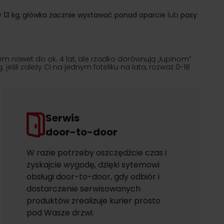
 13 kg
,
główka zacznie wystawać ponad oparcie
lub
pasy
iem nawet do ok. 4 lat, ale rzadko dorównują „łupinom”
śli zależy Ci na jednym foteliku na lata, rozważ 0-18
Serwis
door-to-door
W razie potrzeby oszczędźcie czas i
zyskajcie wygodę, dzięki sytemowi
obsługi door-to-door, gdy odbiór i
dostarczenie serwisowanych
produktów zrealizuje kurier prosto
pod Wasze drzwi.