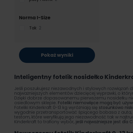
filter
Norma I-Size
Tak
2
Pokaż wyniki
Inteligentny fotelik nosidełko Kinderk
Jeśli poszukujesz niezawodnych i stylowych rozwiązań d
najważniejszych elementów dziecięcej wyprawki, o którym
Dzięki dobrze dopasowanemu pierwszemu nosidełku nie
osiedlowym sklepie.
Foteliki niemowlęce mogą być uży
Foteliki Kinderkraft 0-13 kg wyróżniają się
stosunkowo nisk
wygodnie przetransportować śpiącego bobasa z auta
testom, które weryfikują jego niezawodność tak w najtr
Kinderkraft to trafiony wybór
, jeśli najważniejsze jest dl