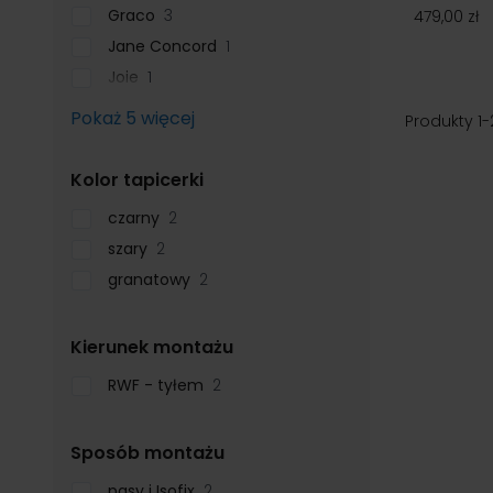
Graco
3
479,00 zł
Jane Concord
1
Joie
1
Pokaż 5 więcej
Produkty
1
-
filter
Kolor tapicerki
czarny
2
szary
2
granatowy
2
filter
Kierunek montażu
RWF - tyłem
2
filter
Sposób montażu
pasy i Isofix
2