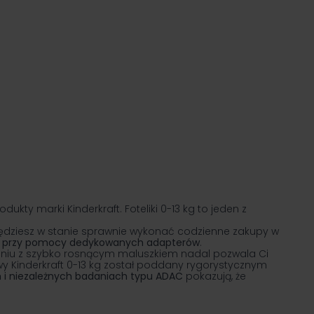
y marki Kinderkraft. Foteliki 0-13 kg to jeden z
ędziesz w stanie sprawnie wykonać codzienne zakupy w
ka przy pomocy dedykowanych adapterów
.
zeniu z szybko rosnącym maluszkiem nadal pozwala Ci
wy
Kinderkraft 0-13 kg został poddany rygorystycznym
h i niezależnych badaniach typu ADAC
pokazują, że