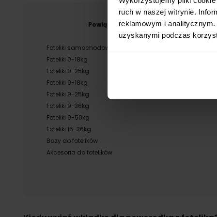
ruch w naszej witrynie. Inf
reklamowym i analitycznym. 
Powiązane kategorie
uzyskanymi podczas korzysta
Foteliki samochodowe
Foteliki 0-18kg
Foteliki 0-25kg
Foteliki 9-18kg
Foteliki 9-25kg
Foteliki 9-36kg
Foteliki 9-50kg
Foteliki 15-36kg
Bazy do fotelików
Akcesoria do fotelików