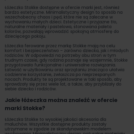
Łóżeczko Stokke dostępne w ofercie marki jest, również
bardzo estetyczne. Minimalistyczny design to sposób na
wszechobecny chaos i pęd, które nie są zalecane w
wychowaniu małych dzieci. Estetyczne i przyjazne tło,
naturalne materiały i pastelowa, stonowana paleta
kolorów, pozwalają wprowadzić spokojną atmosferę do
dziecięcego pokoju.
Łóżeczka ferowane przez
markę Stokke
mają na celu
komfort i bezpieczeństwo – zarówno dziecka, jak i młodych
rodziców. W odpowiedzi na potrzeby obu stron w tym
trudnym czasie, gdy rodzina poznaje się wzajemnie, Stokke
przygotowało funkcjonalne i uniwersalne rozwiązania.
Łatwość w użytkowaniu oraz sprzątaniu znacząco ułatwia
codzienne korzystanie, zwłaszcza po nieprzespanych
nocach. Produkty te są projektowane w taki sposób, aby
sprawdzały się przez wiele lat, a także, aby przybliżały do
siebie dziecko i rodziców.
Jakie łóżeczka można znaleźć w ofercie
marki Stokke?
Łóżeczka Stokke to wysokiej jakości akcesoria dla
maluchów. Wszystkie dostępne produkty zostały
utrzymane w zgodzie ze skandynawskim modelem
wychowania. Minimalistyczny design, naturalne materiały