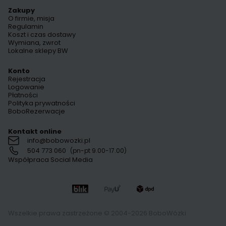
Zakupy
O firmie, misja
Regulamin
Koszt i czas dostawy
Wymiana, zwrot
Lokalne sklepy BW
Konto
Rejestracja
Logowanie
Płatności
Polityka prywatności
BoboRezerwacje
Kontakt online
info@bobowozki.pl
504 773 060
(pn-pt 9.00-17.00)
Współpraca Social Media
Wszelkie prawa zastrzeżone © 2004-2026 BoboWózki