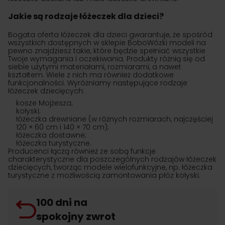
Jakie są rodzaje łóżeczek dla dzieci?
Bogata oferta łóżeczek dla dzieci gwarantuje, że spośród
wszystkich dostępnych w sklepie BoboWózki modeli na
pewno znajdziesz takie, które będzie spełniać wszystkie
Twoje wymagania i oczekiwania. Produkty różnią się od
siebie użytymi materiałami, rozmiarami, a nawet
kształtem. Wiele z nich ma również dodatkowe
funkcjonalności. Wyróżniamy następujące rodzaje
łóżeczek dziecięcych:
kosze Mojżesza;
kołyski;
łóżeczka drewniane (w różnych rozmiarach, najczęściej
120 × 60 cm i 140 × 70 cm);
łóżeczka dostawne;
łóżeczka turystyczne.
Producenci łączą również ze sobą funkcje
charakterystyczne dla poszczególnych rodzajów łóżeczek
dziecięcych, tworząc modele wielofunkcyjne, np. łóżeczka
turystyczne z możliwością zamontowania płóz kołyski.
100 dni na
spokojny zwrot