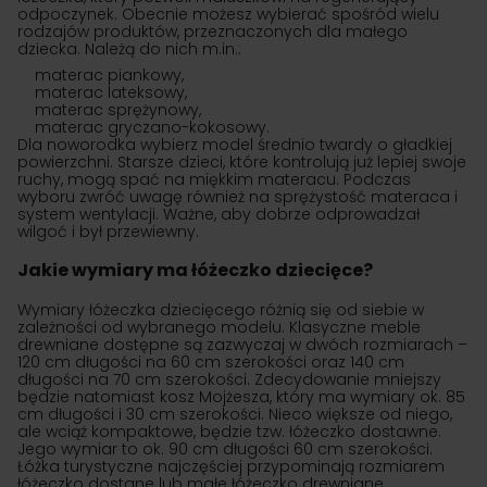
odpoczynek. Obecnie możesz wybierać spośród wielu
rodzajów produktów, przeznaczonych dla małego
dziecka. Należą do nich m.in.:
materac piankowy,
materac lateksowy,
materac sprężynowy,
materac gryczano-kokosowy.
Dla noworodka wybierz model średnio twardy o gładkiej
powierzchni. Starsze dzieci, które kontrolują już lepiej swoje
ruchy, mogą spać na miękkim materacu. Podczas
wyboru zwróć uwagę również na sprężystość materaca i
system wentylacji. Ważne, aby dobrze odprowadzał
wilgoć i był przewiewny.
Jakie wymiary ma łóżeczko dziecięce?
Wymiary łóżeczka dziecięcego różnią się od siebie w
zależności od wybranego modelu. Klasyczne meble
drewniane dostępne są zazwyczaj w dwóch rozmiarach –
120 cm długości na 60 cm szerokości oraz 140 cm
długości na 70 cm szerokości. Zdecydowanie mniejszy
będzie natomiast kosz Mojżesza, który ma wymiary ok. 85
cm długości i 30 cm szerokości. Nieco większe od niego,
ale wciąż kompaktowe, będzie tzw. łóżeczko dostawne.
Jego wymiar to ok. 90 cm długości 60 cm szerokości.
Łóżka turystyczne najczęściej przypominają rozmiarem
łóżeczko dostane lub małe łóżeczko drewniane.