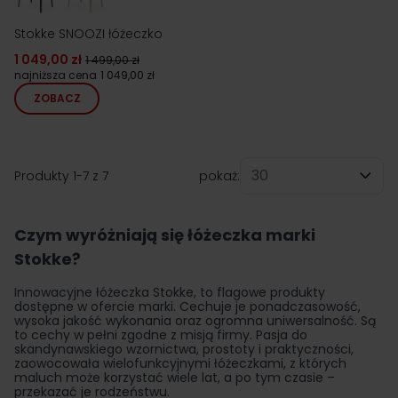
Stokke SNOOZI łóżeczko
1 049,00 zł
1 499,00 zł
najniższa cena
1 049,00 zł
ZOBACZ
Produkty
1
-
7
z
7
pokaż:
na stronę
Czym wyróżniają się łóżeczka marki
Stokke?
Innowacyjne
łóżeczka
Stokke, to flagowe produkty
dostępne w ofercie marki. Cechuje je ponadczasowość,
wysoka jakość wykonania oraz ogromna uniwersalność. Są
to cechy w pełni zgodne z misją firmy. Pasja do
skandynawskiego wzornictwa, prostoty i praktyczności,
zaowocowała wielofunkcyjnymi łóżeczkami, z których
maluch może korzystać wiele lat, a po tym czasie –
przekazać je rodzeństwu.