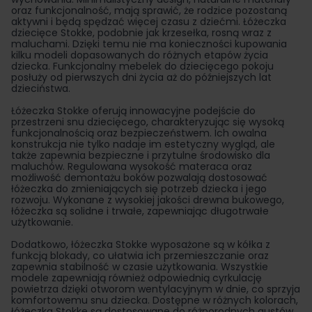
oraz funkcjonalność, mają sprawić, że rodzice pozostaną
aktywni i będą spędzać więcej czasu z dziećmi. Łóżeczka
dziecięce Stokke, podobnie jak krzesełka, rosną wraz z
maluchami. Dzięki temu nie ma konieczności kupowania
kilku modeli dopasowanych do różnych etapów życia
dziecka. Funkcjonalny mebelek do dziecięcego pokoju
posłuży od pierwszych dni życia aż do późniejszych lat
dzieciństwa.
Łóżeczka Stokke oferują innowacyjne podejście do
przestrzeni snu dziecięcego, charakteryzując się wysoką
funkcjonalnością oraz bezpieczeństwem. Ich owalna
konstrukcja nie tylko nadaje im estetyczny wygląd, ale
także zapewnia bezpieczne i przytulne środowisko dla
maluchów. Regulowana wysokość materaca oraz
możliwość demontażu boków pozwalają dostosować
łóżeczka do zmieniających się potrzeb dziecka i jego
rozwoju. Wykonane z wysokiej jakości drewna bukowego,
łóżeczka są solidne i trwałe, zapewniając długotrwałe
użytkowanie.
Dodatkowo, łóżeczka Stokke wyposażone są w kółka z
funkcją blokady, co ułatwia ich przemieszczanie oraz
zapewnia stabilność w czasie użytkowania. Wszystkie
modele zapewniają również odpowiednią cyrkulację
powietrza dzięki otworom wentylacyjnym w dnie, co sprzyja
komfortowemu snu dziecka. Dostępne w różnych kolorach,
łóżeczka Stokke są dostosowane do różnorodnych gustów