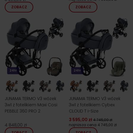
ZOBACZ
ZOBACZ
24h!
24h!
JUNAMA TERMO V3 wózek
JUNAMA TERMO V3 wózek
3w1 z fotelikiem Maxi Cosi
3w1 z fotelikiem Cybex
PEBBLE 360 PRO 2
CLOUD T i-Size
3 595,00 zł
4 745,00 zł
4 848,00 zł
najniższa cena
4 745,00 zł
ZOBACZ
ZOBACZ