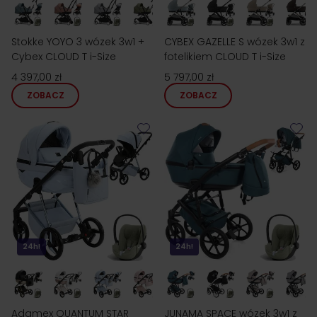
Stokke YOYO 3 wózek 3w1 +
CYBEX GAZELLE S wózek 3w1 z
Cybex CLOUD T i-Size
fotelikiem CLOUD T i-Size
4 397,00 zł
5 797,00 zł
ZOBACZ
ZOBACZ
24h!
24h!
Adamex QUANTUM STAR
JUNAMA SPACE wózek 3w1 z