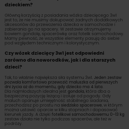
dzieckiem?
Główną korzyścią z posiadania wózka dziecięcego 3w1
jest to, że nie musimy dokupować żadnych dodatkowych
akcesoriów do przewożenia dziecka w samochodzie i
zabierania go na spacery. W zestawie otrzymujemy
bowiem gondolę, spacerówkę oraz fotelik samochodowy.
Mamy pewność, że wszystkie elementy pasują do siebie
pod względem technicznym i kolorystycznym.
Czy wózek dziecięcy 3w1 jest odpowiedni
zarówno dla noworodków, jak i dla starszych
dzieci?
Tak, to właśnie największa siła systemu 3w1
. Jeden zestaw
pozwala komfortowo przewozić maluszka od pierwszych
dni życia aż do momentu, gdy dziecko ma 4 lata
.
Dla najmłodszych idealna jest
gondola
, która dba o
bezpieczną pozycję leżącą i izoluje od pogody. Gdy
maluch opanuje umiejętność stabilnego siadania,
przechodzisz po prostu na
siedzisko spacerowe
, w którym
można ustawić oparcie w kilku stopniach i dopasować
kierunek jazdy. A dzięki
fotelikowi
samochodowemu 0–13 kg
zestaw działa nie tylko podczas spacerów, ale też w
podróży.