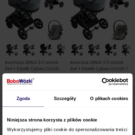
Avionaut SIRIUS 2.0 wózek
Avionaut SIRIUS 2.0 wózek
3w1 + fotelik Cybex CLOUD
3w1 + fotelik Cybex CLOUD T
G3
i-Size
3 805,00 zł
3 870,00 zł
4 328,00 zł
4 394,00 zł
najniższa cena
4 328,00 zł
najniższa cena
4 394,00 zł
ZOBACZ
ZOBACZ
Zgoda
Szczegóły
O plikach cookies
Niniejsza strona korzysta z plików cookie
Wykorzystujemy pliki cookie do spersonalizowania treści