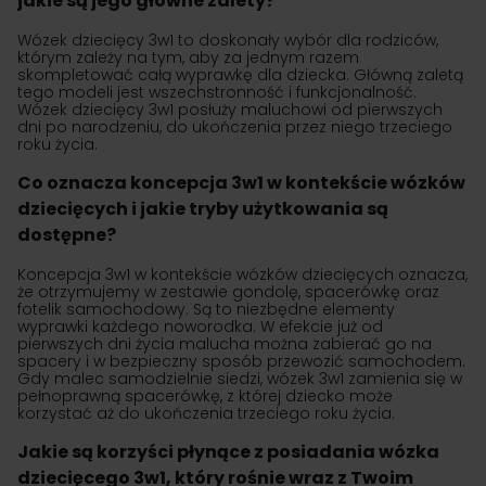
jakie są jego główne zalety?
Wózek dziecięcy 3w1 to doskonały wybór dla rodziców,
którym zależy na tym, aby za jednym razem
skompletować całą wyprawkę dla dziecka. Główną zaletą
tego modeli jest wszechstronność i funkcjonalność.
Wózek dziecięcy 3w1 posłuży maluchowi od pierwszych
dni po narodzeniu, do ukończenia przez niego trzeciego
roku życia.
Co oznacza koncepcja 3w1 w kontekście wózków
dziecięcych i jakie tryby użytkowania są
dostępne?
Koncepcja 3w1 w kontekście wózków dziecięcych oznacza,
że otrzymujemy w zestawie gondolę, spacerówkę oraz
fotelik samochodowy. Są to niezbędne elementy
wyprawki każdego noworodka. W efekcie już od
pierwszych dni życia malucha można zabierać go na
spacery i w bezpieczny sposób przewozić samochodem.
Gdy malec samodzielnie siedzi, wózek 3w1 zamienia się w
pełnoprawną spacerówkę, z której dziecko może
korzystać aż do ukończenia trzeciego roku życia.
Jakie są korzyści płynące z posiadania wózka
dziecięcego 3w1, który rośnie wraz z Twoim