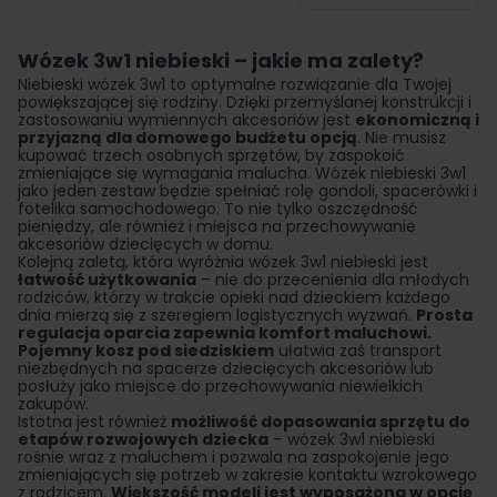
na stronę
Wózek 3w1 niebieski – jakie ma zalety?
Niebieski wózek 3w1 to optymalne rozwiązanie dla Twojej
powiększającej się rodziny. Dzięki przemyślanej konstrukcji i
zastosowaniu wymiennych akcesoriów jest
ekonomiczną i
przyjazną dla domowego budżetu opcją
. Nie musisz
kupować trzech osobnych sprzętów, by zaspokoić
zmieniające się wymagania malucha. Wózek niebieski 3w1
jako jeden zestaw będzie spełniać rolę gondoli, spacerówki i
fotelika samochodowego. To nie tylko oszczędność
pieniędzy, ale również i miejsca na przechowywanie
akcesoriów dziecięcych w domu.
Kolejną zaletą, która wyróżnia wózek 3w1 niebieski jest
łatwość użytkowania
– nie do przecenienia dla młodych
rodziców, którzy w trakcie opieki nad dzieckiem każdego
dnia mierzą się z szeregiem logistycznych wyzwań.
Prosta
regulacja oparcia zapewnia komfort maluchowi.
Pojemny kosz pod siedziskiem
ułatwia zaś transport
niezbędnych na spacerze dziecięcych akcesoriów lub
posłuży jako miejsce do przechowywania niewielkich
zakupów.
Istotna jest również
możliwość dopasowania sprzętu do
etapów rozwojowych dziecka
– wózek 3w1 niebieski
rośnie wraz z maluchem i pozwala na zaspokojenie jego
zmieniających się potrzeb w zakresie kontaktu wzrokowego
z rodzicem.
Większość modeli jest wyposażona w opcję