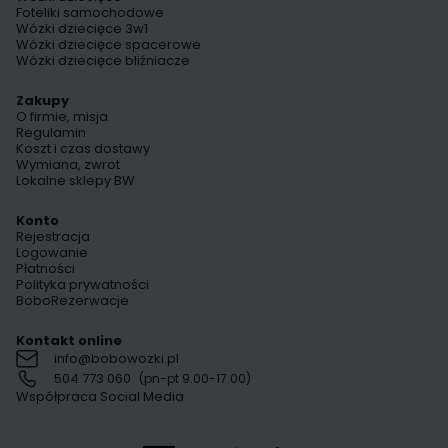
Foteliki samochodowe
Wózki dziecięce 3w1
Wózki dziecięce spacerowe
Wózki dziecięce bliźniacze
Zakupy
O firmie, misja
Regulamin
Koszt i czas dostawy
Wymiana, zwrot
Lokalne sklepy BW
Konto
Rejestracja
Logowanie
Płatności
Polityka prywatności
BoboRezerwacje
Kontakt online
info@bobowozki.pl
504 773 060
(pn-pt 9.00-17.00)
Współpraca Social Media