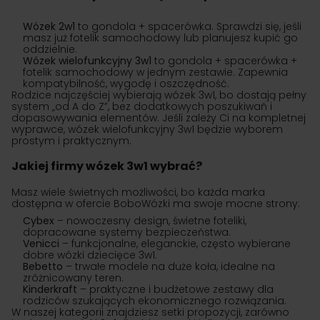
Wózek 2w1
to gondola + spacerówka. Sprawdzi się, jeśli
masz już fotelik samochodowy lub planujesz kupić go
oddzielnie.
Wózek wielofunkcyjny 3w1
to gondola + spacerówka +
fotelik samochodowy w jednym zestawie. Zapewnia
kompatybilność, wygodę i oszczędność.
Rodzice najczęściej wybierają wózek 3w1, bo dostają pełny
system „od A do Z”, bez dodatkowych poszukiwań i
dopasowywania elementów. Jeśli zależy Ci na kompletnej
wyprawce, wózek wielofunkcyjny 3w1 będzie wyborem
prostym i praktycznym.
Jakiej firmy wózek 3w1 wybrać?
Masz wiele świetnych możliwości, bo każda marka
dostępna w ofercie BoboWózki ma swoje mocne strony:
Cybex
– nowoczesny design, świetne foteliki,
dopracowane systemy bezpieczeństwa.
Venicci
– funkcjonalne, eleganckie, często wybierane
dobre wózki dziecięce 3w1.
Bebetto
– trwałe modele na duże koła, idealne na
zróżnicowany teren.
Kinderkraft
– praktyczne i budżetowe zestawy dla
rodziców szukających ekonomicznego rozwiązania.
W naszej kategorii znajdziesz setki propozycji, zarówno