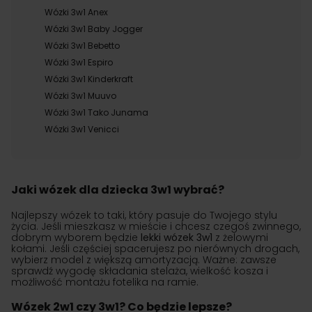
Wózki 3w1 Anex
Wózki 3w1 Baby Jogger
Wózki 3w1 Bebetto
Wózki 3w1 Espiro
Wózki 3w1 Kinderkraft
Wózki 3w1 Muuvo
Wózki 3w1 Tako Junama
Wózki 3w1 Venicci
Jaki wózek dla dziecka 3w1 wybrać?
Najlepszy wózek to taki, który pasuje do Twojego stylu
życia. Jeśli mieszkasz w mieście i chcesz czegoś zwinnego,
dobrym wyborem będzie
lekki wózek 3w1
z żelowymi
kołami. Jeśli częściej spacerujesz po nierównych drogach,
wybierz model z większą amortyzacją. Ważne: zawsze
sprawdź wygodę składania stelaża, wielkość kosza i
możliwość montażu fotelika na ramie.
Wózek 2w1 czy 3w1? Co będzie lepsze?