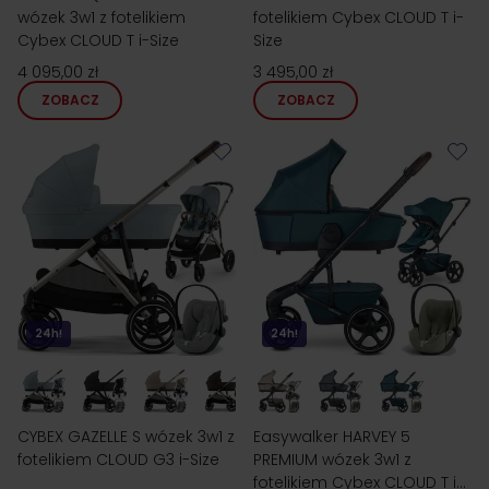
wózek 3w1 z fotelikiem
fotelikiem Cybex CLOUD T i-
Cybex CLOUD T i-Size
Size
4 095,00 zł
3 495,00 zł
ZOBACZ
ZOBACZ
24h!
24h!
CYBEX GAZELLE S wózek 3w1 z
Easywalker HARVEY 5
fotelikiem CLOUD G3 i-Size
PREMIUM wózek 3w1 z
fotelikiem Cybex CLOUD T i-