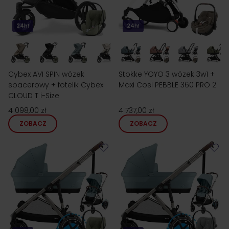
24h!
24h!
Cybex AVI SPIN wózek
Stokke YOYO 3 wózek 3w1 +
spacerowy + fotelik Cybex
Maxi Cosi PEBBLE 360 PRO 2
CLOUD T i-Size
4 098,00 zł
4 737,00 zł
ZOBACZ
ZOBACZ