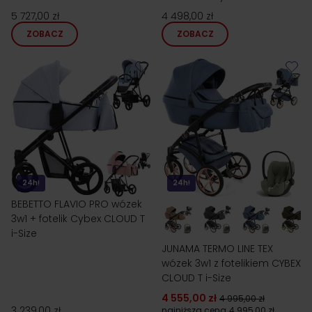
Size
5 727,00 zł
4 498,00 zł
ZOBACZ
ZOBACZ
24h!
24h!
BEBETTO FLAVIO PRO wózek
3w1 + fotelik Cybex CLOUD T
i-Size
JUNAMA TERMO LINE TEX
wózek 3w1 z fotelikiem CYBEX
CLOUD T i-Size
4 555,00 zł
4 995,00 zł
3 239,00 zł
najniższa cena
4 995,00 zł