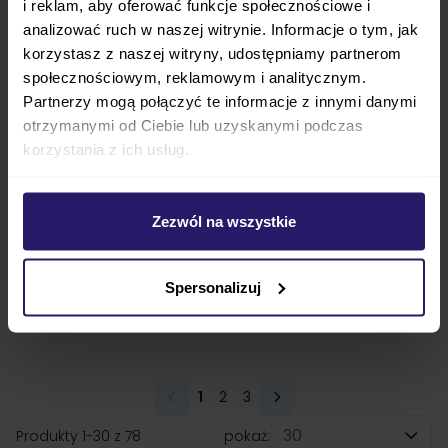
i reklam, aby oferować funkcje społecznościowe i
analizować ruch w naszej witrynie. Informacje o tym, jak
korzystasz z naszej witryny, udostępniamy partnerom
społecznościowym, reklamowym i analitycznym.
Partnerzy mogą połączyć te informacje z innymi danymi
otrzymanymi od Ciebie lub uzyskanymi podczas
korzystania z ich usług.
Avionaut SIRIUS wózek 4w1 +
Peg Perego SWITCH wózek
PIXEL PRO 2.0 C + baza IQ
3w1 + fotelik Peg Perego
Zezwól na wszystkie
ORBIT
LOUNGE
4 899,00 zł
4 548,00 zł
5 347,00 zł
4 898,00 zł
najniższa cena
5 347,00 zł
Spersonalizuj
najniższa cena
4 898,00 zł
ZOBACZ
ZOBACZ
1
2
3
Aktualnie czytasz stronę
Strona
Strona
Produkty
1
-
30
z
78
pokaż: