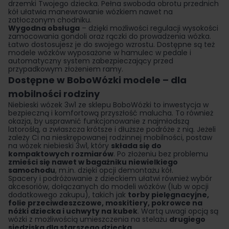
drzemki Twojego dziecka. Pełna swoboda obrotu przednich
kół ułatwia manewrowanie wózkiem nawet na
zatłoczonym chodniku.
Wygodna obsługa
– dzięki możliwości regulacji wysokości
zamocowania gondoli oraz rączki do prowadzenia wózka.
Łatwo dostosujesz je do swojego wzrostu. Dostępne są też
modele wózków wyposażone w hamulec w pedale i
automatyczny system zabezpieczający przed
przypadkowym złożeniem ramy.
Dostępne w BoboWózki modele – dla
mobilności rodziny
Niebieski
wózek 3w1
ze sklepu
BoboWózki
to inwestycja w
bezpieczną i komfortową przyszłość malucha. To również
okazja, by usprawnić funkcjonowanie z najmłodszą
latoroślą, a zwłaszcza krótsze i dłuższe podróże z nią. Jeżeli
zależy Ci na nieskrępowanej rodzinnej mobilności, postaw
na wózek niebieski 3w1, który
składa się do
kompaktowych rozmiarów
. Po złożeniu bez problemu
zmieści się nawet w bagażniku niewielkiego
samochodu
, m.in. dzięki opcji demontażu kół.
Spacery i podróżowanie z dzieckiem ułatwi również wybór
akcesoriów, dołączanych do modeli wózków (lub w opcji
dodatkowego zakupu), takich jak
torby pielęgnacyjne,
folie przeciwdeszczowe, moskitiery, pokrowce na
nóżki dziecka i uchwyty na kubek
. Wartą uwagi opcją są
wózki z możliwością umieszczenia na stelażu
drugiego
siedziska dla starszego dziecka
.