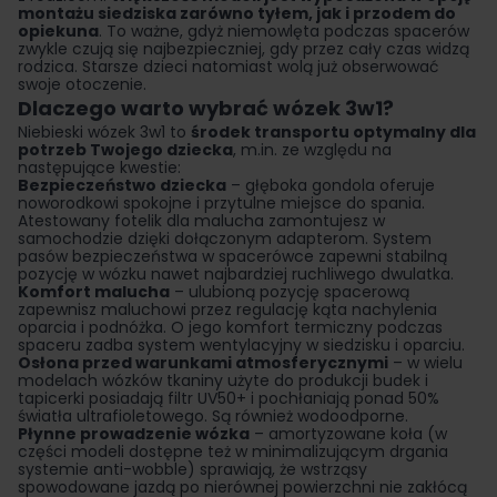
montażu siedziska zarówno tyłem, jak i przodem do
opiekuna
. To ważne, gdyż niemowlęta podczas spacerów
zwykle czują się najbezpieczniej, gdy przez cały czas widzą
rodzica. Starsze dzieci natomiast wolą już obserwować
swoje otoczenie.
Dlaczego warto wybrać wózek 3w1?
Niebieski wózek 3w1 to
środek transportu optymalny dla
potrzeb Twojego dziecka
, m.in. ze względu na
następujące kwestie:
Bezpieczeństwo dziecka
– głęboka gondola oferuje
noworodkowi spokojne i przytulne miejsce do spania.
Atestowany fotelik dla malucha zamontujesz w
samochodzie dzięki dołączonym adapterom. System
pasów bezpieczeństwa w spacerówce zapewni stabilną
pozycję w wózku nawet najbardziej ruchliwego dwulatka.
Komfort malucha
– ulubioną pozycję spacerową
zapewnisz maluchowi przez regulację kąta nachylenia
oparcia i podnóżka. O jego komfort termiczny podczas
spaceru zadba system wentylacyjny w siedzisku i oparciu.
Osłona przed warunkami atmosferycznymi
– w wielu
modelach wózków tkaniny użyte do produkcji budek i
tapicerki posiadają filtr UV50+ i pochłaniają ponad 50%
światła ultrafioletowego. Są również wodoodporne.
Płynne prowadzenie wózka
– amortyzowane koła (w
części modeli dostępne też w minimalizującym drgania
systemie anti-wobble) sprawiają, że wstrząsy
spowodowane jazdą po nierównej powierzchni nie zakłócą