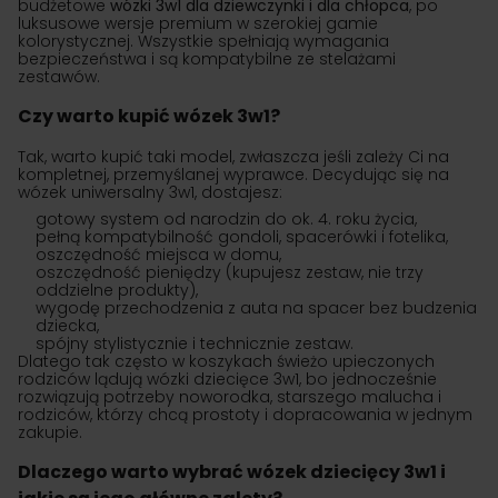
budżetowe
wózki 3w1 dla dziewczynki i dla chłopca
, po
luksusowe wersje premium w szerokiej gamie
kolorystycznej. Wszystkie spełniają wymagania
bezpieczeństwa i są kompatybilne ze stelażami
zestawów.
Czy warto kupić wózek 3w1?
Tak, warto kupić taki model, zwłaszcza jeśli zależy Ci na
kompletnej, przemyślanej wyprawce. Decydując się na
wózek uniwersalny 3w1, dostajesz:
gotowy system od narodzin do ok. 4. roku życia,
pełną kompatybilność gondoli, spacerówki i fotelika,
oszczędność miejsca w domu,
oszczędność pieniędzy (kupujesz zestaw, nie trzy
oddzielne produkty),
wygodę przechodzenia z auta na spacer bez budzenia
dziecka,
spójny stylistycznie i technicznie zestaw.
Dlatego tak często w koszykach świeżo upieczonych
rodziców lądują wózki dziecięce 3w1, bo jednocześnie
rozwiązują potrzeby noworodka, starszego malucha i
rodziców, którzy chcą prostoty i dopracowania w jednym
zakupie.
Dlaczego warto wybrać wózek dziecięcy 3w1 i