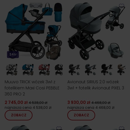
24h!
Muuvo TRICK wózek 3w1 z
Avionaut SIRIUS 2.0 wózek
fotelikiem Maxi Cosi PEBBLE
3w1 + fotelik Avionaut PIXEL 3
360 PRO 2
2 745,00 zł
3 930,00 zł
4 538,00 zł
4 468,00 zł
najniższa cena
4 538,00 zł
najniższa cena
4 468,00 zł
ZOBACZ
ZOBACZ