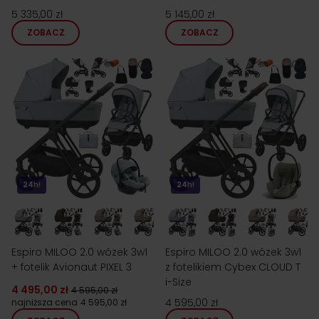
5 335,00 zł
5 145,00 zł
ZOBACZ
ZOBACZ
24h!
24h!
Espiro MILOO 2.0 wózek 3w1
Espiro MILOO 2.0 wózek 3w1
+ fotelik Avionaut PIXEL 3
z fotelikiem Cybex CLOUD T
i-Size
4 495,00 zł
4 595,00 zł
4 595,00 zł
najniższa cena
4 595,00 zł