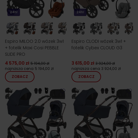
24h!
24h!
Espiro MILOO 2.0 wózek 3w1
Espiro CLODI wózek 3w1 +
+ fotelik Maxi Cosi PEBBLE
fotelik Cybex CLOUD G3
SLIDE PRO
4 575,00 zł
3 615,00 zł
5 194,00 zł
3 924,00 zł
najniższa cena
5 194,00 zł
najniższa cena
3 924,00 zł
ZOBACZ
ZOBACZ