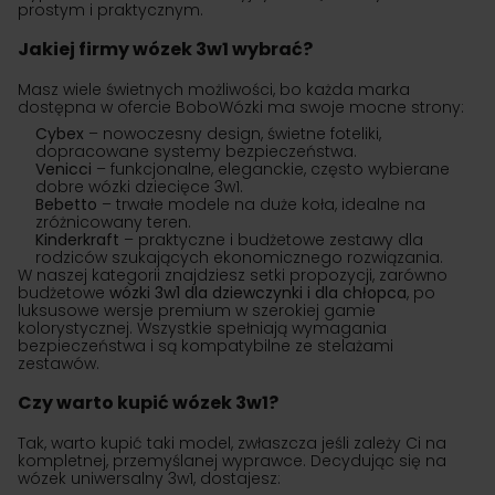
prostym i praktycznym.
Jakiej firmy wózek 3w1 wybrać?
Masz wiele świetnych możliwości, bo każda marka
dostępna w ofercie BoboWózki ma swoje mocne strony:
Cybex
– nowoczesny design, świetne foteliki,
dopracowane systemy bezpieczeństwa.
Venicci
– funkcjonalne, eleganckie, często wybierane
dobre wózki dziecięce 3w1.
Bebetto
– trwałe modele na duże koła, idealne na
zróżnicowany teren.
Kinderkraft
– praktyczne i budżetowe zestawy dla
rodziców szukających ekonomicznego rozwiązania.
W naszej kategorii znajdziesz setki propozycji, zarówno
budżetowe
wózki 3w1 dla dziewczynki i dla chłopca
, po
luksusowe wersje premium w szerokiej gamie
kolorystycznej. Wszystkie spełniają wymagania
bezpieczeństwa i są kompatybilne ze stelażami
zestawów.
Czy warto kupić wózek 3w1?
Tak, warto kupić taki model, zwłaszcza jeśli zależy Ci na
kompletnej, przemyślanej wyprawce. Decydując się na
wózek uniwersalny 3w1, dostajesz: