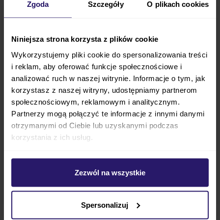
Zgoda
Szczegóły
O plikach cookies
Niniejsza strona korzysta z plików cookie
Wykorzystujemy pliki cookie do spersonalizowania treści
i reklam, aby oferować funkcje społecznościowe i
Espiro YOGA 2025 wózek 3w1
Espiro YOGA 2025 wózek 3w1
analizować ruch w naszej witrynie. Informacje o tym, jak
z fotelikiem Britax BABY-SAFE
z fotelikiem Maxi Cosi PEBBLE
korzystasz z naszej witryny, udostępniamy partnerom
PRO
360 PRO 2
społecznościowym, reklamowym i analitycznym.
3 398,00 zł
3 558,00 zł
3 898,00 zł
4 337,00 zł
Partnerzy mogą połączyć te informacje z innymi danymi
najniższa cena
3 898,00 zł
najniższa cena
4 337,00 zł
otrzymanymi od Ciebie lub uzyskanymi podczas
ZOBACZ
ZOBACZ
korzystania z ich usług.
1
2
Zezwól na wszystkie
Aktualnie czytasz stronę
Strona
Produkty
1
-
30
z
37
pokaż:
na stronę
Spersonalizuj