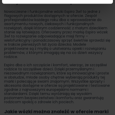
Co wyróżnia wózki marki Espiro?
Nowoczesne i funkcjonalne wózki Espiro 3w1 to jedne z
flagowych produktów dostępnych w ofercie. Zespół
profesjonalistów każdego roku dba o wprowadzenie do
asortymentu nowych, ciekawych i funkcjonalnych
rozwiązań, dzięki którym codzienność z małym dzieckiem
stanie się łatwiejsza. Oferowany przez markę Espiro wózek
3w1 to rozwiązanie odpowiadające misji firmy –
wielofunkcyjny i ponadczasowy sprzęt świetnie sprawdzi się
w trakcie pierwszych lat życia dziecka. Modele
projektowane są z myślą o ułatwianiu opieki i rozwiązaniu
problemów, z którymi zmagają się na co dzień wszyscy
rodzice.
Espiro dba o ich szczęście i komfort, wierząc, że szczęśliwi
rodzice to szczęśliwe dzieci. Dzięki przemyślanym i
niezawodnym rozwiązaniom, które są innowacyjne i proste
w obsłudze, młode osoby chętnie wybierają produkty tej
marki i polecają je swoim znajomym. Wszystkie sprzęty i
akcesoria dostępne w ofercie są projektowane i testowane
zgodnie z najnowszymi europejskimi normami i
standardami. Dzięki temu wyróżniają się wysokim
poziomem bezpieczeństwa i komfortu oraz gwarantują
rodzicom spokój o zdrowie ich pociech.
Jakie wózki można znaleźć w ofercie marki