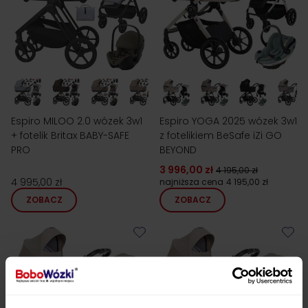
Espiro MILOO 2.0 wózek 3w1
Espiro YOGA 2025 wózek 3w1
+ fotelik Britax BABY-SAFE
z fotelikiem BeSafe iZi GO
PRO
BEYOND
3 996,00 zł
4 195,00 zł
4 995,00 zł
najniższa cena
4 195,00 zł
ZOBACZ
ZOBACZ