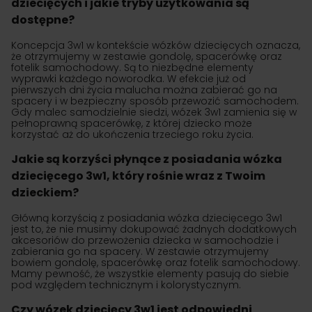
dziecięcych i jakie tryby użytkowania są
dostępne?
Koncepcja 3w1 w kontekście wózków dziecięcych oznacza,
że otrzymujemy w zestawie gondolę, spacerówkę oraz
fotelik samochodowy. Są to niezbędne elementy
wyprawki każdego noworodka. W efekcie już od
pierwszych dni życia malucha można zabierać go na
spacery i w bezpieczny sposób przewozić samochodem.
Gdy malec samodzielnie siedzi, wózek 3w1 zamienia się w
pełnoprawną spacerówkę, z której dziecko może
korzystać aż do ukończenia trzeciego roku życia.
Jakie są korzyści płynące z posiadania wózka
dziecięcego 3w1, który rośnie wraz z Twoim
dzieckiem?
Główną korzyścią z posiadania wózka dziecięcego 3w1
jest to, że nie musimy dokupować żadnych dodatkowych
akcesoriów do przewożenia dziecka w samochodzie i
zabierania go na spacery. W zestawie otrzymujemy
bowiem gondolę, spacerówkę oraz fotelik samochodowy.
Mamy pewność, że wszystkie elementy pasują do siebie
pod względem technicznym i kolorystycznym.
Czy wózek dziecięcy 3w1 jest odpowiedni