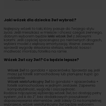
Jaki wózek dla dziecka 3w1 wybrać?
Najlepszy wózek to taki, który pasuje do Twojego stylu
życia. Jeśli mieszkasz w mieście i chcesz czegoś zwinnego,
dobrym wyborem będzie
lekki wózek 3w1
z żelowymi
kołami. Jeśli częściej spacerujesz po nierównych drogach,
wybierz model z większą amortyzacją. Ważne: zawsze
sprawdź wygodę składania stelaża, wielkość kosza i
możliwość montażu fotelika na ramie.
Wózek 2w1 czy 3w1? Co będzie lepsze?
Wózek 2w1
to gondola + spacerówka. Sprawdzi się, jeśli
masz już fotelik samochodowy lub planujesz kupić go
oddzielnie.
Wózek wielofunkcyjny 3w1
to gondola + spacerówka +
fotelik samochodowy w jednym zestawie. Zapewnia
kompatybilność, wygodę i oszczędność.
Rodzice najczęściej wybierają wózek 3w1, bo dostają pełny
system „od A do Z”, bez dodatkowych poszukiwań i
dopasowywania elementów. Jeśli zależy Ci na kompletnej
wyprawce, wózek wielofunkcyjny 3w1 będzie wyborem