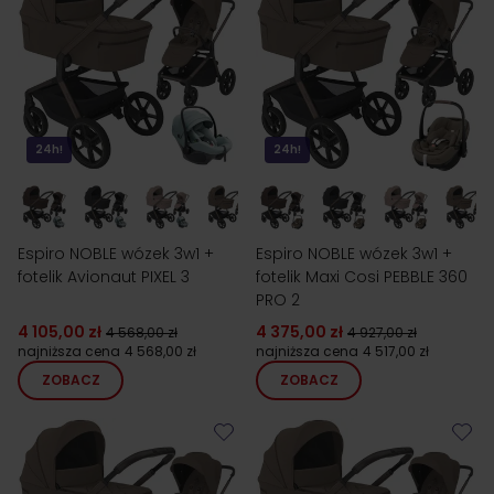
24h!
24h!
Espiro NOBLE wózek 3w1 +
Espiro NOBLE wózek 3w1 +
fotelik Avionaut PIXEL 3
fotelik Maxi Cosi PEBBLE 360
PRO 2
4 105,00 zł
4 375,00 zł
4 568,00 zł
4 927,00 zł
najniższa cena
4 568,00 zł
najniższa cena
4 517,00 zł
ZOBACZ
ZOBACZ