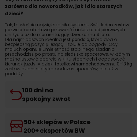
zarówno dla noworodków, jak i dla starszych
dzieci?
Tak, to właśnie największa siła systemu 3w1
. Jeden zestaw
pozwala komfortowo przewozić maluszka od pierwszych
dni życia aż do momentu, gdy dziecko ma 4 lata
.
Dla najmłodszych idealna jest
gondola
, która dba o
bezpieczną pozycję leżącą i izoluje od pogody. Gdy
maluch opanuje umiejętność stabilnego siadania,
przechodzisz po prostu na
siedzisko spacerowe
, w którym
można ustawić oparcie w kilku stopniach i dopasować
kierunek jazdy. A dzięki
fotelikowi
samochodowemu 0–13 kg
zestaw działa nie tylko podczas spacerów, ale też w
podróży.
100 dni na
spokojny zwrot
50+ sklepów w Polsce
200+ ekspertów BW