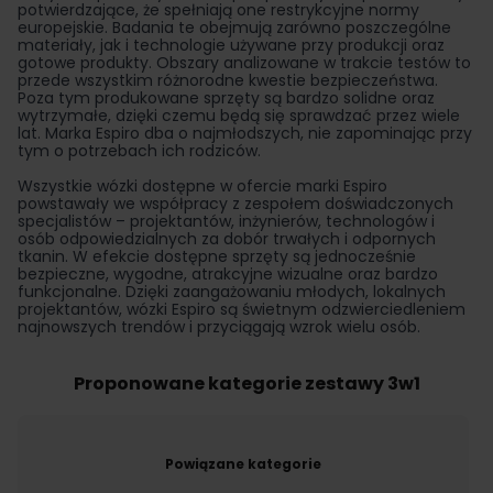
potwierdzające, że spełniają one restrykcyjne normy
europejskie. Badania te obejmują zarówno poszczególne
materiały, jak i technologie używane przy produkcji oraz
gotowe produkty. Obszary analizowane w trakcie testów to
przede wszystkim różnorodne kwestie bezpieczeństwa.
Poza tym produkowane sprzęty są bardzo solidne oraz
wytrzymałe, dzięki czemu będą się sprawdzać przez wiele
lat. Marka Espiro dba o najmłodszych, nie zapominając przy
tym o potrzebach ich rodziców.
Wszystkie wózki dostępne w ofercie marki Espiro
powstawały we współpracy z zespołem doświadczonych
specjalistów – projektantów, inżynierów, technologów i
osób odpowiedzialnych za dobór trwałych i odpornych
tkanin. W efekcie dostępne sprzęty są jednocześnie
bezpieczne, wygodne, atrakcyjne wizualne oraz bardzo
funkcjonalne. Dzięki zaangażowaniu młodych, lokalnych
projektantów, wózki Espiro są świetnym odzwierciedleniem
najnowszych trendów i przyciągają wzrok wielu osób.
Proponowane kategorie zestawy 3w1
Powiązane kategorie