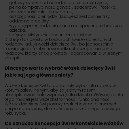
gotowy system od narodzin do ok. 4. roku życia,
pełną kompatybilność gondoli, spacerówki i fotelika,
oszczędność miejsca w domu,
oszczędność pieniędzy (kupujesz zestaw, nie trzy
oddzielne produkty),
wygodę przechodzenia z auta na spacer bez budzenia
dziecka,
spójny stylistycznie i technicznie zestaw.
Dlatego tak często w koszykach świeżo upieczonych
rodziców lądują wózki dziecięce 3w1, bo jednocześnie
rozwiązują potrzeby noworodka, starszego malucha i
rodziców, którzy chcą prostoty i dopracowania w jednym
zakupie.
Dlaczego warto wybrać wózek dziecięcy 3w1 i
jakie są jego główne zalety?
Wózek dziecięcy 3w1 to doskonały wybór dla rodziców,
którym zależy na tym, aby za jednym razem
skompletować całą wyprawkę dla dziecka. Główną zaletą
tego modeli jest wszechstronność i funkcjonalność.
Wózek dziecięcy 3w1 posłuży maluchowi od pierwszych
dni po narodzeniu, do ukończenia przez niego trzeciego
roku życia.
Co oznacza koncepcja 3w1 w kontekście wózków