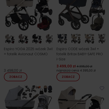
Espiro YOGA 2025 wózek 3w1
Espiro CODE wózek 3w1 +
+ fotelik Avionaut COSMO
fotelik Britax BABY-SAFE PRO
i-Size
3 499,00 zł
4 395,00 zł
3 498,00 zł
najniższa cena
4 395,00 zł
ZOBACZ
ZOBACZ