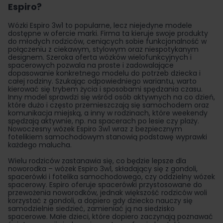
Espiro?
Wózki Espiro 3w1 to popularne, lecz niejedyne modele
dostępne w ofercie marki. Firma ta kieruje swoje produkty
do młodych rodziców, ceniących sobie funkcjonalność w
połączeniu z ciekawym, stylowym oraz niespotykanym
designem. Szeroka oferta wózków wielofunkcyjnych i
spacerowych pozwala na proste i zadowalające
dopasowanie konkretnego modelu do potrzeb dziecka i
całej rodziny. Szukając odpowiedniego wariantu, warto
kierować się trybem życia i sposobami spędzania czasu.
Inny model sprawdzi się wśród osób aktywnych na co dzień,
które dużo i często przemieszczają się samochodem oraz
komunikacja miejską, a inny w rodzinach, które weekendy
spędzają aktywnie, np. na spacerach po lesie czy plaży.
Nowoczesny wózek Espiro 3w1 wraz z bezpiecznym
fotelikiem samochodowym stanowią podstawę wyprawki
każdego malucha.
Wielu rodziców zastanawia się, co będzie lepsze dla
noworodka – wózek Espiro 3w1, składający się z gondoli,
spacerówki i fotelika samochodowego, czy oddzielny wózek
spacerowy. Espiro oferuje spacerówki przystosowane do
przewożenia noworodków, jednak większość rodziców woli
korzystać z gondoli, a dopiero gdy dziecko nauczy się
samodzielnie siedzieć, zamieniać ją na siedzisko
spacerowe. Małe dzieci, które dopiero zaczynają poznawać