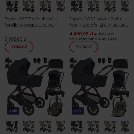
Espiro CODE wózek 3w1 +
Espiro CODE wózek 3w1 +
fotelik Avionaut COSMO
fotelik BeSafe iZi GO BEYOND
4 490,93 zł
4 995,00 zł
3 998,00 zł
najniższa cena
4 490,93 zł
ZOBACZ
ZOBACZ
24h!
24h!