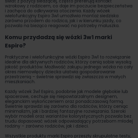
świat z pozycji siedzącej, często preferują kontakt
wzrokowy z rodzicem, co daje im poczucie bezpieczeństwa
i zachęca do odkrywania otoczenia. Każdy wózek
wielofunkcyjny Espiro 3w1 umożliwia montaż siedziska
zarówno przodem do rodzica, jak i w kierunku jazdy, co
pozwala na bieżąco reagować na potrzeby maluszka.
Komu przydadzą się wózki 3w1 marki
Espiro?
Praktyczne i wielofunkcyjne wózki Espiro 3w1 to rozwiązanie
idealne dla aktywnych rodziców, którzy cenią sobie wysoką
jakość produktów. Możliwość zakupu jednego wózka na cały
okres niemowlęcy dziecka ułatwia gospodarowanie
przestrzenią – świetnie sprawdzi się zwłaszcza w małych
mieszkaniach.
Każdy wózek 3w1 Espiro, podobnie jak modele głębokie lub
spacerowe, cechuje się niepowtarzalnym designem,
eleganckim wykończeniem oraz ponadczasową formą.
Świetnie sprawdzi się zarówno dla rodziców, którzy ceniąc
minimalizm, jak i bardziej fantazyjne rozwiązania. Szeroki
wybór modeli oraz wariantów kolorystycznych pozwala bez
trudu dopasować wózek odpowiadający potrzebom młodej
rodziny – zarówno rodziców, jak i dzieci.
Wszystkie produkty marki Espiro przeszły skrupulatne testy,