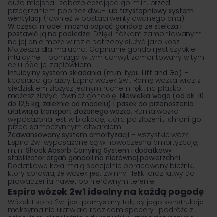
dużo miejsca i zabezpieczająca go m.in. przed
przegrzaniem poprzez
dwu- lub trzystopniowy system
wentylacji
(również w postaci wentylowanego dna).
W części modeli można odpiąć gondolę ze stelaża i
postawić ją na podłodze
. Dzięki nóżkom zamontowanym
na jej dnie może w razie potrzeby służyć jako kosz
Mojżesza dla malucha. Odpinanie gondoli jest szybkie i
intuicyjne – pomaga w tym uchwyt zamontowany w tym
celu pod jej zagłówkiem.
Intuicyjny system składania (m.in. typu Lift and Go)
–
kposiada go ażdy Espiro wózek 2w1. Ramę wózka wraz z
siedziskiem złożysz jednym ruchem ręki, na płasko
możesz złożyć również gondolę.
Niewielka waga (od ok. 10
do 12,5 kg, zależnie od modelu) i pasek do przenoszenia
ułatwiają transport złożonego wózka
. Rama wózka
wyposażona jest w blokadę, która po złożeniu chroni go
przed samoczynnym otwarciem.
Zaawansowany system amortyzacji
– wszystkie wózki
Espiro 2w1 wyposażone są w nowoczesną amortyzację,
m.in.
Shock Absorb Carrying System i dodatkowy
stabilizator drgań gondoli na nierównej powierzchni.
Dodatkowo koła mają specjalnie opracowany bieżnik,
który sprawia, że wózek jest zwinny i lekki oraz łatwy do
prowadzenia nawet po nierównym terenie.
Espiro wózek 2w1 idealny na każdą pogodę
Wózek Espiro 2w1 jest pomyślany tak, by jego konstrukcja
maksymalnie ułatwiała rodzicom spacery i podróże z