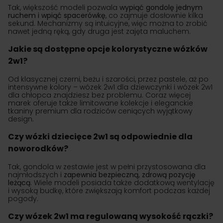
Tak, większość modeli pozwala
wypiąć gondolę jednym
ruchem i wpiąć spacerówkę
, co zajmuje dosłownie kilka
sekund. Mechanizmy są intuicyjne, więc można to zrobić
nawet jedną ręką, gdy druga jest zajęta maluchem.
Jakie są dostępne opcje kolorystyczne wózków
2w1?
Od klasycznej czerni, beżu i szarości, przez pastele, aż po
intensywne kolory – wózek 2w1 dla dziewczynki i wózek 2w1
dla chłopca znajdziesz bez problemu. Coraz więcej
marek oferuje także limitowane kolekcje i eleganckie
tkaniny premium dla rodziców ceniących wyjątkowy
design.
Czy wózki dziecięce 2w1 są odpowiednie dla
noworodków?
Tak, gondola w zestawie jest w pełni przystosowana dla
najmłodszych i
zapewnia bezpieczną, zdrową pozycję
leżącą
. Wiele modeli posiada także dodatkową wentylację
i wysoką budkę, które zwiększają komfort podczas każdej
pogody.
Czy wózek 2w1 ma regulowaną wysokość rączki?