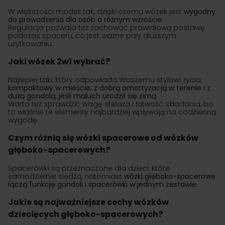
W większości modeli tak, dzięki czemu wózek jest
wygodny
do prowadzenia dla osób o różnym wzroście
.
Regulacja pozwala też zachować prawidłową postawę
podczas spaceru, co jest ważne przy dłuższym
użytkowaniu.
Jaki wózek 2w1 wybrać?
Najlepiej taki, który odpowiada Waszemu stylowi życia:
kompaktowy w mieście, z dobrą amortyzacją w terenie i z
dużą gondolą, jeśli maluch urodził się zimą
.
Warto też sprawdzić wagę stelaża i łatwość składania, bo
to właśnie te elementy najbardziej wpływają na codzienną
wygodę.
Czym różnią się wózki spacerowe od wózków
głęboko-spacerowych?
Spacerówki są przeznaczone dla dzieci, które
samodzielnie siedzą, natomiast
wózki głęboko-spacerowe
łączą funkcję gondoli i spacerówki w jednym zestawie
.
Jakie są najważniejsze cechy wózków
dziecięcych głęboko-spacerowych?