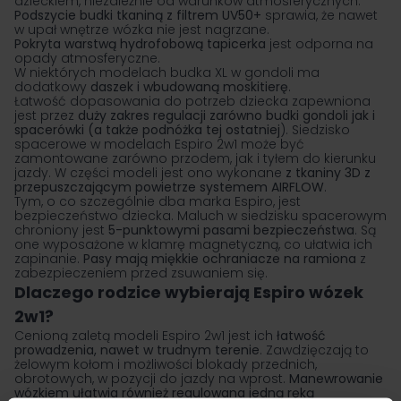
dzieckiem, niezależnie od warunków atmosferycznych.
Podszycie budki tkaniną z filtrem UV50+
sprawia, że nawet
w upał wnętrze wózka nie jest nagrzane.
Pokryta warstwą hydrofobową tapicerka
jest odporna na
opady atmosferyczne.
W niektórych modelach budka XL w gondoli ma
dodatkowy
daszek i wbudowaną moskitierę
.
Łatwość dopasowania do potrzeb dziecka zapewniona
jest przez
duży zakres regulacji zarówno budki gondoli jak i
spacerówki (a także podnóżka tej ostatniej
). Siedzisko
spacerowe w modelach Espiro 2w1 może być
zamontowane zarówno przodem, jak i tyłem do kierunku
jazdy. W części modeli jest ono wykonane
z tkaniny 3D z
przepuszczającym powietrze systemem AIRFLOW
.
Tym, o co szczególnie dba marka Espiro, jest
bezpieczeństwo dziecka. Maluch w siedzisku spacerowym
chroniony jest
5-punktowymi pasami bezpieczeństwa
. Są
one wyposażone w klamrę magnetyczną, co ułatwia ich
zapinanie.
Pasy mają miękkie ochraniacze na ramiona
z
zabezpieczeniem przed zsuwaniem się.
Dlaczego rodzice wybierają Espiro wózek
2w1?
Cenioną zaletą modeli Espiro 2w1 jest ich
łatwość
prowadzenia, nawet w trudnym terenie
. Zawdzięczają to
żelowym kołom i możliwości blokady przednich,
obrotowych, w pozycji do jazdy na wprost.
Manewrowanie
wózkiem ułatwia również regulowana jedną ręką