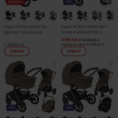
Bestseller
24h!
Espiro YOGA wózek 2w1
Espiro NOBLE wózek 3w1 +
głęboko-spacerowy
fotelik Avionaut PIXEL 3
4 105,00 zł
4 568,00 zł
2 995,00 zł
najniższa cena
4 568,00 zł
ZOBACZ
ZOBACZ
24h!
24h!