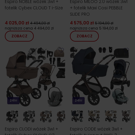
Espiro NOBLE wózek 3w1 +
Espiro MILOO 2.0 wózek 3w1
fotelik Cybex CLOUD T i-Size
+ fotelik Maxi Cosi PEBBLE
SLIDE PRO
4 025,00 zł
4 575,00 zł
4 494,00 zł
5 194,00 zł
najniższa cena
4 494,00 zł
najniższa cena
5 194,00 zł
ZOBACZ
ZOBACZ
24h!
24h!
Espiro CLODI wózek 3w1 +
Espiro CODE wózek 3w1 +