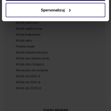
Wózki 4w1
Spersonalizuj
Wózki spacerowe
Wózki bliźniacze
Wózki premium
Wózki elektryczne
Wózki trójkołowe
Wózki retro
Polskie wózki
Wózki wielofunkcyjne
Wózki dla dziewczynki
Wózki dla chłopca
Akcesoria do wózków
Wózki do 1000 zł
Wózki do 1500 zł
Wózki do 2000 zł
Cechy wózków