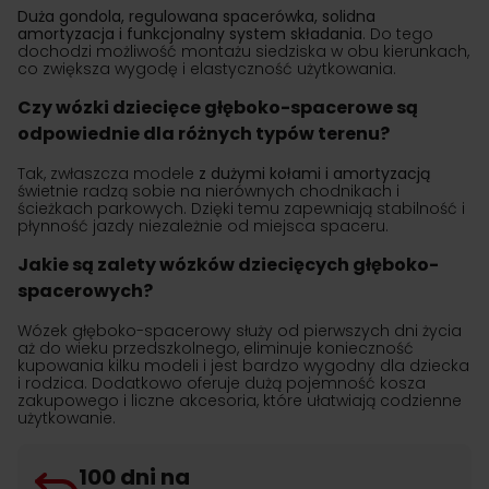
Duża gondola, regulowana spacerówka, solidna
amortyzacja i funkcjonalny system składania
. Do tego
dochodzi możliwość montażu siedziska w obu kierunkach,
co zwiększa wygodę i elastyczność użytkowania.
Czy wózki dziecięce głęboko-spacerowe są
odpowiednie dla różnych typów terenu?
Tak, zwłaszcza modele
z dużymi kołami i amortyzacją
świetnie radzą sobie na nierównych chodnikach i
ścieżkach parkowych. Dzięki temu zapewniają stabilność i
płynność jazdy niezależnie od miejsca spaceru.
Jakie są zalety wózków dziecięcych głęboko-
spacerowych?
Wózek głęboko-spacerowy służy od pierwszych dni życia
aż do wieku przedszkolnego, eliminuje konieczność
kupowania kilku modeli i jest bardzo wygodny dla dziecka
i rodzica. Dodatkowo oferuje dużą pojemność kosza
zakupowego i liczne akcesoria, które ułatwiają codzienne
użytkowanie.
100 dni na