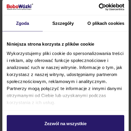
teleskopowa prowadnica
(w najnowszych modelach
chroniona przed otarciami odbojnikami). Szybkie
zatrzymanie umożliwia hamulec na oba tylne koła wózka.
Rodzice doceniają również szeroki asortyment
akcesoriów, które producent dołącza do wózków (bądź
Zgoda
Szczegóły
O plikach cookies
które można dokupić, zależnie od modelu). Są to m.in.:
pokrowiec na nogi,
barierka do spacerówki,
śpiworko-pokrowiec,
uchwyt na kubek,
Niniejsza strona korzysta z plików cookie
folia przeciwdeszczowa,
moskitiera,
Wykorzystujemy pliki cookie do spersonalizowania treści
torba do kosza wózka,
i reklam, aby oferować funkcje społecznościowe i
przewijak,
adaptery podwyższające gondolę,
analizować ruch w naszej witrynie. Informacje o tym, jak
adaptery do fotelika samochodowego.
korzystasz z naszej witryny, udostępniamy partnerom
społecznościowym, reklamowym i analitycznym.
Proponowane kategorie wózki dziecięce
Partnerzy mogą połączyć te informacje z innymi danymi
otrzymanymi od Ciebie lub uzyskanymi podczas
korzystania z ich usług.
Powiązane kategorie
Wózki 2w1
Zezwól na wszystkie
Wózki 3w1