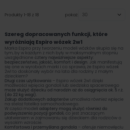
Produkty
1
-
18
z
18
pokaż:
na stronę
Szereg dopracowanych funkcji, które
wyróżniają Espiro wózek 2w1
Marka Espiro przy tworzeniu modeli wózków skupia się na
tym, by w każdym z nich były w maksymalnym stopniu
uwzględnione
cztery najważniejsze aspekty:
bezpieczeństwo, jakość, komfort i design
. Jak manifestują
się one w wyrobach marki i co sprawia, że Espiro wózek
2w1 to doskonały wybór na lata dla rodziny z małym
dzieckiem?
Długi czas użytkowania
– Espiro wózek 2w1 dzięki
możliwości wpięcia gondoli lub siedziska spacerowego
może służyć dziecku od narodzin aż do osiągnięcia ok. 5 r.ż.
(do 22 kg wagi).
Zakup dodatkowych adapterów
umożliwia również wpięcie
na stelaż fotelika samochodowego.
W części modeli
adaptery mogą służyć również do
podwyższenia pozycji gondoli
, co jest znaczącym
ułatwieniem w zajmowaniu się dzieckiem dla rodziców o
wysokim wzroście.
Komfortowa i przemyślana gondola
– oferuje niemowlęciu