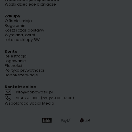
Wózki dziecięce bliźniacze
Zakupy
O firmie, misja
Regulamin
Koszt i czas dostawy
Wymiana, zwrot
Lokalne sklepy BW
Konto
Rejestracja
Logowanie
Płatności
Polityka prywatności
BoboRezerwacje
Kontakt online
info@bobowozki.pl
504 773 060
(pn-pt 9.00-17.00)
Współpraca Social Media