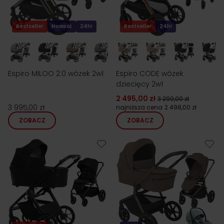
Bestseller
Nowość
24h!
Bestseller
24h!
Espiro MILOO 2.0 wózek 2w1
Espiro CODE wózek
dziecięcy 2w1
2 495,00 zł
3 299,00 zł
3 995,00 zł
najniższa cena
2 498,00 zł
ZOBACZ
ZOBACZ