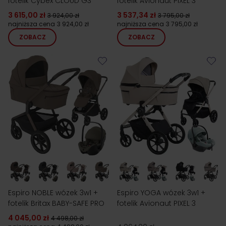
fotelik Cybex CLOUD G3
fotelik Avionaut PIXEL 3
3 615,00 zł
3 537,34 zł
3 924,00 zł
3 795,00 zł
najniższa cena
3 924,00 zł
najniższa cena
3 795,00 zł
ZOBACZ
ZOBACZ
Espiro NOBLE wózek 3w1 +
Espiro YOGA wózek 3w1 +
fotelik Britax BABY-SAFE PRO
fotelik Avionaut PIXEL 3
4 045,00 zł
4 498,00 zł